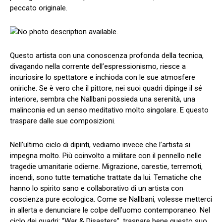
peccato originale.
Questo artista con una conoscenza profonda della tecnica,
divagando nella corrente dell’espressionismo, riesce a
incuriosire lo spettatore e inchioda con le sue atmosfere
oniriche. Se è vero che il pittore, nei suoi quadri dipinge il sé
interiore, sembra che Nallbani possieda una serenità, una
malinconia ed un senso meditativo molto singolare. E questo
traspare dalle sue composizioni.
Nell’ultimo ciclo di dipinti, vediamo invece che l’artista si
impegna molto. Più coinvolto a militare con il pennello nelle
tragedie umanitarie odierne. Migrazione, carestie, terremoti,
incendi, sono tutte tematiche trattate da lui. Tematiche che
hanno lo spirito sano e collaborativo di un artista con
coscienza pure ecologica. Come se Nallbani, volesse metterci
in allerta e denunciare le colpe dell’uomo contemporaneo. Nel
ciclo dei quadri: “War & Disasters”, traspare bene questo suo