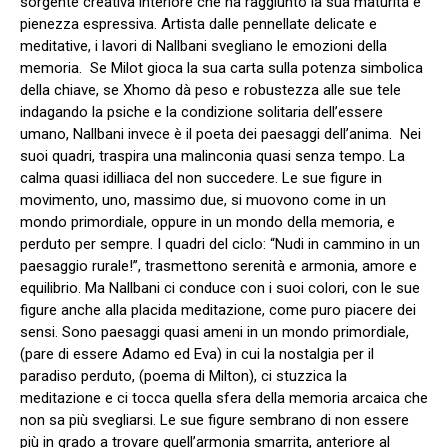
sorgente creativa interiore che ha raggiunto la sua maturità e
pienezza espressiva. Artista dalle pennellate delicate e
meditative, i lavori di Nallbani svegliano le emozioni della
memoria. Se Milot gioca la sua carta sulla potenza simbolica
della chiave, se Xhomo dà peso e robustezza alle sue tele
indagando la psiche e la condizione solitaria dell’essere
umano, Nallbani invece è il poeta dei paesaggi dell’anima. Nei
suoi quadri, traspira una malinconia quasi senza tempo. La
calma quasi idilliaca del non succedere. Le sue figure in
movimento, uno, massimo due, si muovono come in un
mondo primordiale, oppure in un mondo della memoria, e
perduto per sempre. I quadri del ciclo: “Nudi in cammino in un
paesaggio rurale!”, trasmettono serenità e armonia, amore e
equilibrio. Ma Nallbani ci conduce con i suoi colori, con le sue
figure anche alla placida meditazione, come puro piacere dei
sensi. Sono paesaggi quasi ameni in un mondo primordiale,
(pare di essere Adamo ed Eva) in cui la nostalgia per il
paradiso perduto, (poema di Milton), ci stuzzica la
meditazione e ci tocca quella sfera della memoria arcaica che
non sa più svegliarsi. Le sue figure sembrano di non essere
più in grado a trovare quell’armonia smarrita, anteriore al