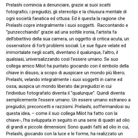
Prelashi comincia a denunciare, grazie ai suoi scatti
fotografici, i pregiudizi, gli stereotipi e la chiusura mentale di
ogni società fanatica ed ottusa. Ed è questa la ragione che
Prelashi copre integralmente i suoi soggetti. Raccontando e
“punzecchiando” grazie ad una sottile ironia, l’artista fa
dell’obiettivo della sua camera, un oggetto di critica acuta, un
osservatore di forti problemi sociali. Le sue figure velate ed
immortalate negli scatti, diventano il qualunque, l’altro, il
qualsiasi, universalizzando così l’essere umano. Se suo
collega amico Milot ha puntato giocando con il simbolo della
chiave in disuso, a scopo di auspicare un mondo più libero;
Prelashi, velando integralmente i suoi soggetti in carne ed
ossa, auspica un mondo liberato dai pregiudizi in cui
l’individuo fotografato diventa il “qualunque”. Quindi diventa
semplicemente l’essere umano. Un essere umano estraneo a
pregiudizi, preconcetti e razzismi. Prelashi, soffermandosi su
questa idea, – come il suo collega Milot ha fatto con la
chiave-, l’ha sviluppata in seguito in una serie di quadri ad olio
di grandi e piccole dimensioni. Sono quadri fatti ad olio in cui,
Prelashi, giocando con la luce e le forme, ha realizzato un