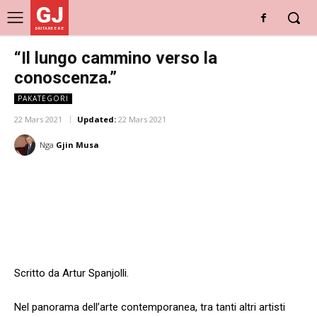
GJ
DRITARE E RE
“Il lungo cammino verso la
conoscenza.”
PAKATEGORI
22 Mars 2021
Updated:
22 Mars 2021
Nga
Gjin Musa
Scritto da Artur Spanjolli.
Nel panorama dell’arte contemporanea, tra tanti altri artisti