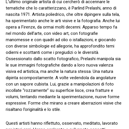
L’ultimo originale artista di cui cercherò di accennare le
tematiche che lo caratterizzano, è Parlind Prelashi, anno di
nascita 1971. Artista poliedrico, che oltre dipingere sulla tela,
ha sperimentato anche le arti visive e la fotografia. Anche lui
opera a Firenze, da ormai molti decenni. Apparso tempo fa
nel mondo dell’arte, con video art, con fotografie
manomesse e con quadri ad olio o istallazioni, e giocando
con diverse simbologie ed allegorie, ha approfondito temi
odierni e scottanti come i pregiudizi o le diversità.
Ossessionato dallo scatto fotografico, Prelashi manipola sia
le sue immagini fotografiche dando a loro nuova valenza
visiva ed artistica, ma anche la natura stessa. Una natura
dipinta scompostamente. A volte vedendola da angolature
con un sapore cubista. Lui, grazie a manipolazioni di foto
incollate “rozzamente” su superficie lisce, crea fratture e
volumi, tentando mediante la sperimentazione, nuove forme
espressive. Forme che mirano a creare aberrazioni visive che
risaltano l’originalità e lo stile.
Questi artisti hanno riflettuto, osservato, meditato, lavorato