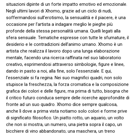
situazioni dipinte di un forte impatto emotivo ed emozionale.
Negli ultimi lavori di Xhomo, grazie ad un ciclo di nudi,
soffermandosi sull’erotismo, la sensualità e il piacere, è una
occasione per l’artista a indagare meglio le pieghe più
profonde della stessa personalità umana. Quelli legati alla
sfera sensuale. Tematiche espresse con tutte le sfumature, il
desiderio e le contradizioni dell’animo umano. Xhomo è un
artista che realizza il lavoro dopo una lunga elaborazione
mentale, facendo una ricerca raffinata nel suo laboratorio
creativo, esprimendosi attraverso simbologie, figure e linee,
dando in pasto a noi, alla fine, solo l’essenziale. E qui,
l’essenziale si fa regina. Nei suo magnifici quadri, non solo
stupisce la freschezza, la forza cromatica e la composizione
grafica dei colori e delle figure, ma prima di tutto, bisogna che
il critico futuro conduca sempre delle ricerche approfondite di
fronte ad un suo quadro. Xhomo dice sempre qualcosa,
anche lì dove a prima vista notiamo solo colori e forme prive
di significato filosofico. Un piatto rotto, un aquario, un volto
che non si mostra, un numero, una pietra sopra il capo, un
bicchiere di vino abbandonato; una maschera, un treno