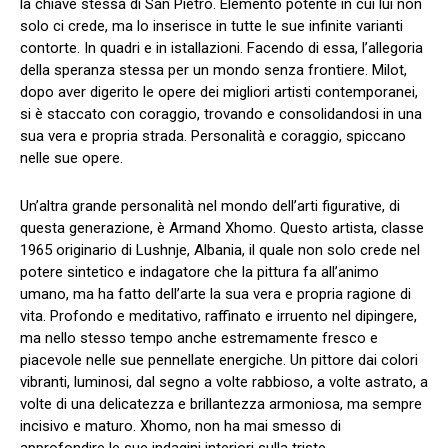
la chiave stessa di San Pietro. Elemento potente in cui lui non
solo ci crede, ma lo inserisce in tutte le sue infinite varianti
contorte. In quadri e in istallazioni. Facendo di essa, l’allegoria
della speranza stessa per un mondo senza frontiere. Milot,
dopo aver digerito le opere dei migliori artisti contemporanei,
si è staccato con coraggio, trovando e consolidandosi in una
sua vera e propria strada. Personalità e coraggio, spiccano
nelle sue opere.
Un’altra grande personalità nel mondo dell’arti figurative, di
questa generazione, è Armand Xhomo. Questo artista, classe
1965 originario di Lushnje, Albania, il quale non solo crede nel
potere sintetico e indagatore che la pittura fa all’animo
umano, ma ha fatto dell’arte la sua vera e propria ragione di
vita. Profondo e meditativo, raffinato e irruento nel dipingere,
ma nello stesso tempo anche estremamente fresco e
piacevole nelle sue pennellate energiche. Un pittore dai colori
vibranti, luminosi, dal segno a volte rabbioso, a volte astrato, a
volte di una delicatezza e brillantezza armoniosa, ma sempre
incisivo e maturo. Xhomo, non ha mai smesso di