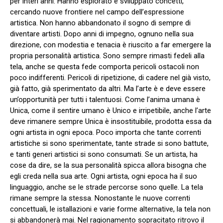
per interi anni. Hanno esplorato e sviluppato concetti,
cercando nuove frontiere nel campo dell’espressione
artistica. Non hanno abbandonato il sogno di sempre di
diventare artisti. Dopo anni di impegno, ognuno nella sua
direzione, con modestia e tenacia è riuscito a far emergere la
propria personalità artistica. Sono sempre rimasti fedeli alla
tela, anche se questa fede comporta pericoli ostacoli non
poco indifferenti. Pericoli di ripetizione, di cadere nel già visto,
già fatto, già sperimentato da altri. Ma l’arte è e deve essere
un’opportunità per tutti i talentuosi. Come l’anima umana è
Unica, come il sentire umano è Unico e irripetibile, anche l’arte
deve rimanere sempre Unica è insostituibile, prodotta essa da
ogni artista in ogni epoca. Poco importa che tante correnti
artistiche si sono sperimentate, tante strade si sono battute,
e tanti generi artistici si sono consumati. Se un artista, ha
cose da dire, se la sua personalità spicca allora bisogna che
egli creda nella sua arte. Ogni artista, ogni epoca ha il suo
linguaggio, anche se le strade percorse sono quelle. La tela
rimane sempre la stessa. Nonostante le nuove correnti
concettuali, le istallazioni e varie forme alternative, la tela non
si abbandonerà mai. Nel ragionamento sopracitato ritrovo il