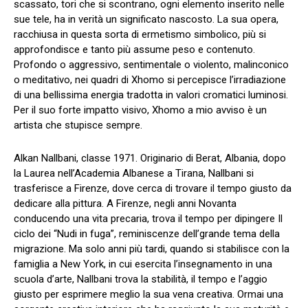
scassato, tori che si scontrano, ogni elemento inserito nelle
sue tele, ha in verità un significato nascosto. La sua opera,
racchiusa in questa sorta di ermetismo simbolico, più si
approfondisce e tanto più assume peso e contenuto.
Profondo o aggressivo, sentimentale o violento, malinconico
o meditativo, nei quadri di Xhomo si percepisce l’irradiazione
di una bellissima energia tradotta in valori cromatici luminosi.
Per il suo forte impatto visivo, Xhomo a mio avviso è un
artista che stupisce sempre.
Alkan Nallbani, classe 1971. Originario di Berat, Albania, dopo
la Laurea nell’Academia Albanese a Tirana, Nallbani si
trasferisce a Firenze, dove cerca di trovare il tempo giusto da
dedicare alla pittura. A Firenze, negli anni Novanta
conducendo una vita precaria, trova il tempo per dipingere Il
ciclo dei “Nudi in fuga”, reminiscenze dell’grande tema della
migrazione. Ma solo anni più tardi, quando si stabilisce con la
famiglia a New York, in cui esercita l’insegnamento in una
scuola d’arte, Nallbani trova la stabilità, il tempo e l’aggio
giusto per esprimere meglio la sua vena creativa. Ormai una