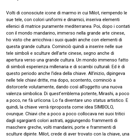
Volti di conosciute icone di marmo in cui Milot, riempendo le
sue tele, con colori uniformi e dinamici, inseriva elementi
ellenici di matrice puramente mediterranea. Poi, dopo i contati
con il mondo mandarino, immerso nella grande arte cinese,
ho visto che arricchiva i suoi quadri anche con elementi di
questa grande cultura. Cominciò quindi a inserire nelle sue
tele simboli e sculture dell’arte cinese, segno anche di
apertura verso una grande cultura. Un mondo immenso fatto
di simboli esperienza millenaria e di scambi culturali. Ed è di
questo periodo anche l’idea della chiave. All’inizio, dipingeva
nelle tele chiavi dritte, ma dopo, scontento, cominciò a
distorcerle volutamente, dando così all’oggetto una nuova
valenza simbolica. Di quest’emblema potente, Mirashi, a poco
a poco, ne fà un’icona. Lo fa diventare uno status artistico. E
quindi, la chiave verrà riproposta come idea SIMBOLO,
ovunque. Chiavi che a poco a poco collocava nei suoi tritici
dagli sgargianti colori astrati, aggiungendo frammenti di
maschere greche, volti mandarini, porte e frammenti di
sculture dipinte. Milot, crede di aver trovato con la chiave, una