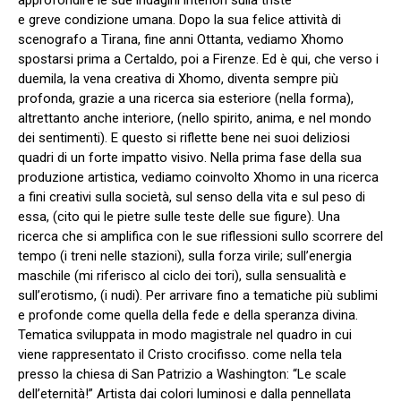
approfondire le sue indagini interiori sulla triste
e greve condizione umana. Dopo la sua felice attività di
scenografo a Tirana, fine anni Ottanta, vediamo Xhomo
spostarsi prima a Certaldo, poi a Firenze. Ed è qui, che verso i
duemila, la vena creativa di Xhomo, diventa sempre più
profonda, grazie a una ricerca sia esteriore (nella forma),
altrettanto anche interiore, (nello spirito, anima, e nel mondo
dei sentimenti). E questo si riflette bene nei suoi deliziosi
quadri di un forte impatto visivo. Nella prima fase della sua
produzione artistica, vediamo coinvolto Xhomo in una ricerca
a fini creativi sulla società, sul senso della vita e sul peso di
essa, (cito qui le pietre sulle teste delle sue figure). Una
ricerca che si amplifica con le sue riflessioni sullo scorrere del
tempo (i treni nelle stazioni), sulla forza virile; sull’energia
maschile (mi riferisco al ciclo dei tori), sulla sensualità e
sull’erotismo, (i nudi). Per arrivare fino a tematiche più sublimi
e profonde come quella della fede e della speranza divina.
Tematica sviluppata in modo magistrale nel quadro in cui
viene rappresentato il Cristo crocifisso. come nella tela
presso la chiesa di San Patrizio a Washington: “Le scale
dell’eternità!” Artista dai colori luminosi e dalla pennellata