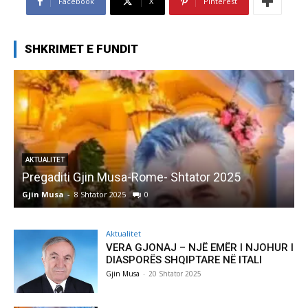
Facebook
X
Pinterest
SHKRIMET E FUNDIT
AKTUALITET
Pregaditi Gjin Musa-Rome- Shtator 2025
Gjin Musa
-
8 Shtator 2025
0
G
Aktualitet
VERA GJONAJ – NJË EMËR I NJOHUR I
DIASPORËS SHQIPTARE NË ITALI
Gjin Musa
-
20 Shtator 2025