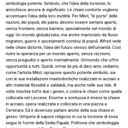
simbologia potente. Simbolo, che l’idea della torsione, lo
arricchisce ancora di significato. Le chiavi contorte vogliono
accentuare l’idea della loro inutilità. Per Milot, “le porte” delle
nazioni, dei popoli, dei paesi, devono essere sempre aperte,
senza frontiere, senza barriere, specialmente nel mondo di
oggi. Un mondo globalizzato, ma anche martoriato da flussi
migratori, guerre e spostamenti continui di popoli. Alfred vede
nelle chiavi distorte, l’idea del futuro stesso dell’umanità. Così
nutre la speranza per un mondo aperto, senza razzismi,
senza pregiudizi e aperto mentalmente. Un’mondo che offre
opportunità a tutti. Quindi, ormai da più di dieci anni, vediamo
come l’artista Milot, ripropone questo potente simbolo, sia
con le sue installazioni mastodontiche realizzate in acciaio e
altri materiali flessibili e saldabili, ma anche nelle sue tele. A
volte mischia tutt’e due i generi, o colora le chiavi come quella
collocata nel Leccese. Enorme e sontuosa è invece la chiave
in acciaio, opera realizzata e collocata in una piazza a
Cervinara. Ed è doveroso parlare anche della sua chiave in
gesso. Un’opera di sapore religioso in cui la torsione di essa
segue le forme della Sedia Papale. Poltrona che simboleggia