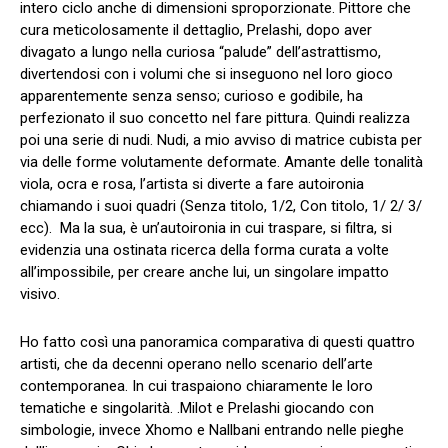
intero ciclo anche di dimensioni sproporzionate. Pittore che
cura meticolosamente il dettaglio, Prelashi, dopo aver
divagato a lungo nella curiosa “palude” dell’astrattismo,
divertendosi con i volumi che si inseguono nel loro gioco
apparentemente senza senso; curioso e godibile, ha
perfezionato il suo concetto nel fare pittura. Quindi realizza
poi una serie di nudi. Nudi, a mio avviso di matrice cubista per
via delle forme volutamente deformate. Amante delle tonalità
viola, ocra e rosa, l’artista si diverte a fare autoironia
chiamando i suoi quadri (Senza titolo, 1/2, Con titolo, 1/ 2/ 3/
ecc). Ma la sua, è un’autoironia in cui traspare, si filtra, si
evidenzia una ostinata ricerca della forma curata a volte
all’impossibile, per creare anche lui, un singolare impatto
visivo.
Ho fatto così una panoramica comparativa di questi quattro
artisti, che da decenni operano nello scenario dell’arte
contemporanea. In cui traspaiono chiaramente le loro
tematiche e singolarità. .Milot e Prelashi giocando con
simbologie, invece Xhomo e Nallbani entrando nelle pieghe