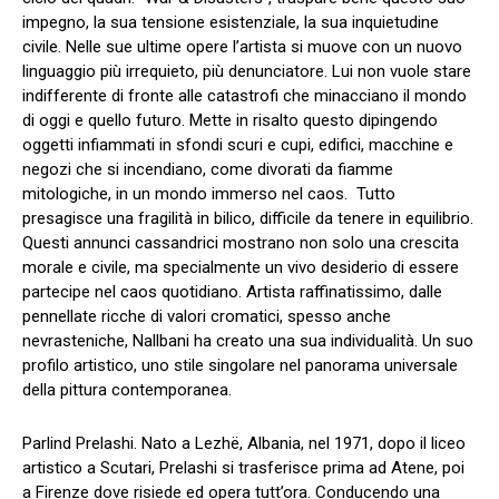
impegno, la sua tensione esistenziale, la sua inquietudine
civile. Nelle sue ultime opere l’artista si muove con un nuovo
linguaggio più irrequieto, più denunciatore. Lui non vuole stare
indifferente di fronte alle catastrofi che minacciano il mondo
di oggi e quello futuro. Mette in risalto questo dipingendo
oggetti infiammati in sfondi scuri e cupi, edifici, macchine e
negozi che si incendiano, come divorati da fiamme
mitologiche, in un mondo immerso nel caos. Tutto
presagisce una fragilità in bilico, difficile da tenere in equilibrio.
Questi annunci cassandrici mostrano non solo una crescita
morale e civile, ma specialmente un vivo desiderio di essere
partecipe nel caos quotidiano. Artista raffinatissimo, dalle
pennellate ricche di valori cromatici, spesso anche
nevrasteniche, Nallbani ha creato una sua individualità. Un suo
profilo artistico, uno stile singolare nel panorama universale
della pittura contemporanea.
Parlind Prelashi. Nato a Lezhë, Albania, nel 1971, dopo il liceo
artistico a Scutari, Prelashi si trasferisce prima ad Atene, poi
a Firenze dove risiede ed opera tutt’ora. Conducendo una