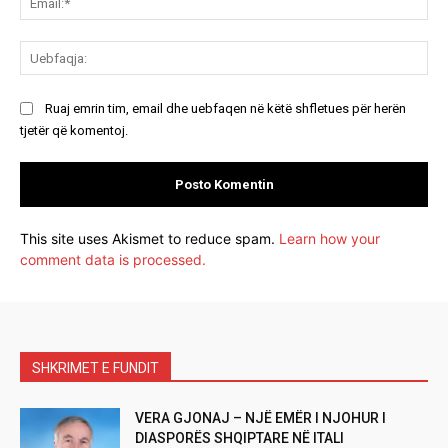
Ue
Ruaj emrin tim, email dhe uebfaqen në këtë shfletues për herën
tjetër që komentoj.
This site uses Akismet to reduce spam.
Learn how your
comment data is processed.
SHKRIMET E FUNDIT
VERA GJONAJ – NJË EMËR I NJOHUR I
DIASPORËS SHQIPTARE NË ITALI