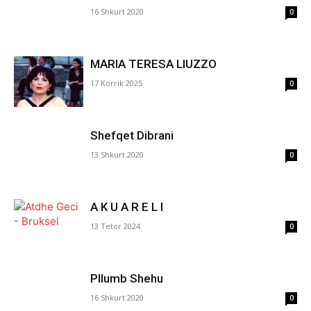
16 Shkurt 2020
0
MARIA TERESA LIUZZO
17 Korrik 2025
0
Shefqet Dibrani
13 Shkurt 2020
0
A K U A R E L I
13 Tetor 2024
0
Pllumb Shehu
16 Shkurt 2020
0