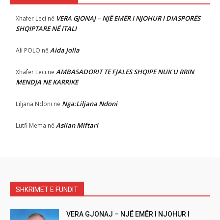
VERA GJONAJ – NJË EMËR I NJOHUR I DIASPORËS
Xhafer Leci
në
SHQIPTARE NË ITALI
Aida Jolla
Ali POLO
në
AMBASADORIT TE FJALES SHQIPE NUK U RRIN
Xhafer Leci
në
MENDJA NE KARRIKE
Nga:Liljana Ndoni
Liljana Ndoni
në
Asllan Miftari
Lutfi Mema
në
SHKRIMET E FUNDIT
VERA GJONAJ – NJË EMËR I NJOHUR I