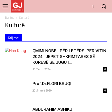
GJ
DRITARE E RE
Ballina
Kulturë
Kulturë
Krijime
ÇMIMI NOBEL PËR LETËRSI PËR VITIN
2024 I JEPET SHKRIMTARES SË
KORESË SË JUGUT...
13 Tetor 2024
0
Prof.Dr.FLORI BRUQI
20 Shkurt 2020
0
ABDURAHIM ASHIKU