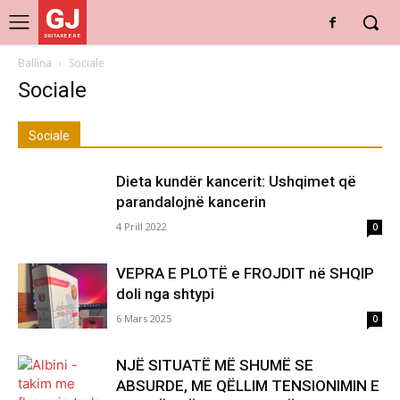
GJ
DRITARE E RE
Ballina
Sociale
Sociale
Sociale
Dieta kundër kancerit: Ushqimet që
parandalojnë kancerin
4 Prill 2022
0
VEPRA E PLOTË e FROJDIT në SHQIP
doli nga shtypi
6 Mars 2025
0
NJË SITUATË MË SHUMË SE
ABSURDE, ME QËLLIM TENSIONIMIN E