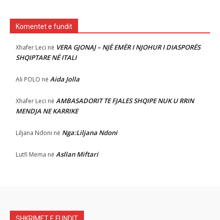
Komentet e fundit
VERA GJONAJ – NJË EMËR I NJOHUR I DIASPORËS
Xhafer Leci
në
SHQIPTARE NË ITALI
Aida Jolla
Ali POLO
në
AMBASADORIT TE FJALES SHQIPE NUK U RRIN
Xhafer Leci
në
MENDJA NE KARRIKE
Nga:Liljana Ndoni
Liljana Ndoni
në
Asllan Miftari
Lutfi Mema
në
SHKRIMET E FUNDIT