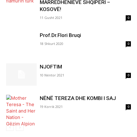
MARRËDHËNIEVE SHQIPËRI –
KOSOVË!
11 Gusht 2021
0
Prof.Dr.Flori Bruqi
18 Shkurt 2020
0
NJOFTIM
10 Nëntor 2021
0
NËNË TEREZA DHE KOMBI I SAJ
19 Korrik 2021
0