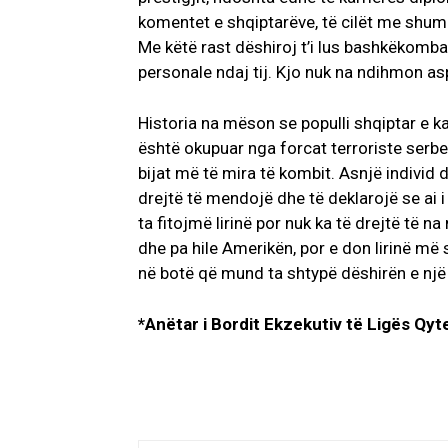
komentet e shqiptarëve, të cilët me shumic
Me këtë rast dëshiroj t’i lus bashkëkom
personale ndaj tij. Kjo nuk na ndihmon as
Historia na mëson se populli shqiptar e ka
është okupuar nga forcat terroriste serbe 
bijat më të mira të kombit. Asnjë individ
drejtë të mendojë dhe të deklarojë se ai 
ta fitojmë lirinë por nuk ka të drejtë të 
dhe pa hile Amerikën, por e don lirinë m
në botë që mund ta shtypë dëshirën e një po
*Anëtar i Bordit Ekzekutiv të Ligës Qyt