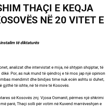
SHIM THAÇI E KEQJA
OSOVËS NË 20 VITET E
instalim të diktaturës
t, analizat dhe intervistat e mija, në shtypin shqiptar, të
dikë. Por, as nuk mund të qëndroj e të mos jap një opinion
simbas mendimit dhe bindjes time nuk ecën ashtu si duhet,
 gjithë të ishte, në të mire të Kosovës.
entares së Kosovës znj. Vjosa Osmanit, përmes një shkrimi
e më parë, Thaçi solli për votim në Kuvend marrëveshjen e