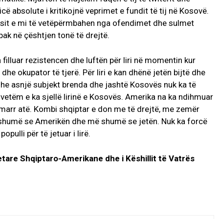
ë absolute i kritikojnë veprimet e fundit të tij në Kosovë.
basit e mi të vetëpërmbahen nga ofendimet dhe sulmet
pak në çështjen tonë të drejtë.
 filluar rezistencen dhe luftën për liri në momentin kur
dhe okupator të tjerë. Për liri e kan dhënë jetën bijtë dhe
 dhe asnjë subjekt brenda dhe jashtë Kosovës nuk ka të
i vetëm e ka sjellë lirinë e Kosovës. Amerika na ka ndihmuar
na marr atë. Kombi shqiptar e don me të drejtë, me zemër
ë shumë se Amerikën dhe më shumë se jetën. Nuk ka forcë
pulli për të jetuar i lirë.
etare Shqiptaro-Amerikane dhe i Këshillit të Vatrës