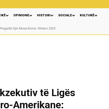
TIKË
OPINIONE
HISTORI
SOCIALE
KULTURË
gaditi Gjin Musa-Rome- Shtator 2025
Nga: Ndue Dedaj
Ekzekutiv të Ligës
aro-Amerikane: