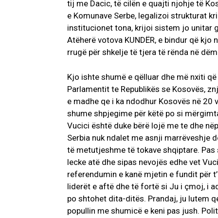
tij me Dacic, të cilën e quajti njohje të K
e Komunave Serbe, legalizoi strukturat krim
institucionet tona, krijoi sistem jo unitar
Atëherë votova KUNDËR, e bindur që kjo n
rrugë për shkelje të tjera të rënda në dëm 
Kjo ishte shumë e qëlluar dhe më nxiti që 
Parlamentit te Republikës se Kosovës, z
e madhe qe i ka ndodhur Kosovës në 20 vit
shume shpjegime për këtë po si mërgimtar
Vucici është duke bërë lojë me te dhe nëp
Serbia nuk ndalet me asnji marrëveshje d
të metutjeshme të tokave shqiptare. Pas s
lecke atë dhe sipas nevojës edhe vet Vucici
referendumin e kanë mjetin e fundit për t’
liderët e aftë dhe të fortë si Ju i çmoj, 
po shtohet dita-ditës. Prandaj, ju lutem q
popullin me shumicë e keni pas jush. Polit