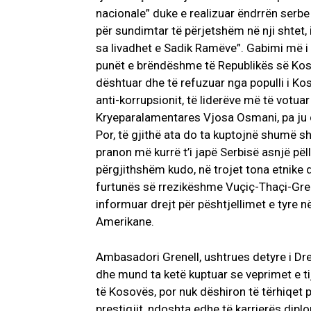
nacionale” duke e realizuar ëndrrën serbe
për sundimtar të përjetshëm në nji shtet, i
sa livadhet e Sadik Ramëve”. Gabimi më i
punët e brëndëshme të Republikës së Kosov
dështuar dhe të refuzuar nga populli i K
anti-korrupsionit, të liderëve më të votuar
Kryeparalamentares Vjosa Osmani, pa ju d
Por, të gjithë ata do ta kuptojnë shumë s
pranon më kurrë t’i japë Serbisë asnjë pë
përgjithshëm kudo, në trojet tona etnike 
furtunës së rrezikëshme Vuçiç-Thaçi-Gren
informuar drejt për pështjellimet e tyre në
Amerikane.
Ambasadori Grenell, ushtrues detyre i Dre
dhe mund ta ketë kuptuar se veprimet e ti
të Kosovës, por nuk dëshiron të tërhiqet
prestigjit, ndoshta edhe të karrierës diplo