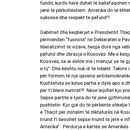
fundit, kurdo herë duhet të ballafaqohen 
janë të përkohëshëm. Amerika do të ktheh
suksese dhe respekt te pafund”!
Gabimet dhe keqbërjet e Presidentit Thaç
përmenden “fusnota” në Deklaratën e Pa
liberalizimit të vizave, heqja dorë nga vël
pafund dhe zbrazja e Kosovës. Më e keqja 
Kosovës, se ai është më i mënçur se të gjit
e tij”. Dhe kështu nuk di të ndalet. Takim
për formim të një qeverie antidemokratike 
Kushtetuta se kinse partia e dytë apo e dhj
për t’i blerë numrat?! Nëse lejohet kjo pr
Sepse partitë e tjera do të jenë gjithmonë
pushtetin. Kjo gjë do të përbënte shkelje 
e Thaçit për instalim të diktaturës në K
mund t’i besohet sepse mund të jetë e inf
Amerika”. Përdorja e kartës së Amerikës p