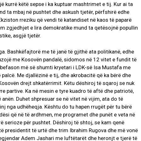
jë kurrë këtë sepse i ka kuptuar mashtrimet e tij. Kur ai ta
und ta mbaj në pushtet dhe askush tjetër, përfshirë edhe
kziston rreziku që vendi të katandiset në kaos të paparë
ëm zgjedhjet e lira demokratike mund ta qetësojnë popullin
ike, asgjë tjetër.
ga. Bashkëfajtorë me të janë të gjithë ata politikanë, edhe
buzojë me Kosovën pandalë, sidomos në 12 vitet e fundit të
a befason më së shumti kryetari i LDK-së Isa Mustafa me
palcë. Me djallëzinë e tij, dhe akrobacitë që ka bërë dhe
Kosovën drejt shkatërrimit. Këtu dëshiroj të sqaroj se nuk
re partive. Ka në mesin e tyre kuadro të aftë dhe patriotë,
 anën. Duhet shpresuar se në vitet në vijim, ata do të
qinj nga udhëheqja. Kështu do tu hapen rrugët për tu bërë
ndësi që në të ardhmen, me programet dhe punët e veta në
rë serioze për pushtet. Dëshiroj të shtoj, se kam qenë
 të presidentit të urtë dhe trim Ibrahim Rugova dhe më vonë
legjendar Adem Jashari me luftëtarët dhe heronjt e tjerë të