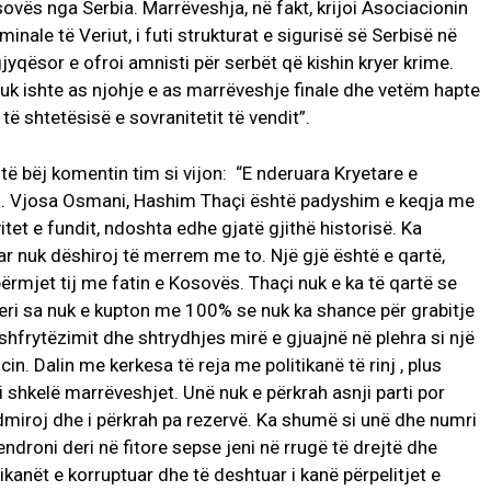
osovës nga Serbia. Marrëveshja, në fakt, krijoi Asociacionin
inale të Veriut, i futi strukturat e sigurisë së Serbisë në
 gjyqësor e ofroi amnisti për serbët që kishin kryer krime.
uk ishte as njohje e as marrëveshje finale dhe vetëm hapte
të shtetësisë e sovranitetit të vendit”.
të bëj komentin tim si vijon: “E nderuara Kryetare e
nj. Vjosa Osmani, Hashim Thaçi është padyshim e keqja me
et e fundit, ndoshta edhe gjatë gjithë historisë. Ka
 nuk dëshiroj të merrem me to. Një gjë është e qartë,
ërmjet tij me fatin e Kosovës. Thaçi nuk e ka të qartë se
eri sa nuk e kupton me 100% se nuk ka shance për grabitje
hfrytëzimit dhe shtrydhjes mirë e gjuajnë në plehra si një
n. Dalin me kerkesa të reja me politikanë të rinj , plus
i shkelë marrëveshjet. Unë nuk e përkrah asnji parti por
i admiroj dhe i përkrah pa rezervë. Ka shumë si unë dhe numri
endroni deri në fitore sepse jeni në rrugë të drejtë dhe
ikanët e korruptuar dhe të deshtuar i kanë përpelitjet e