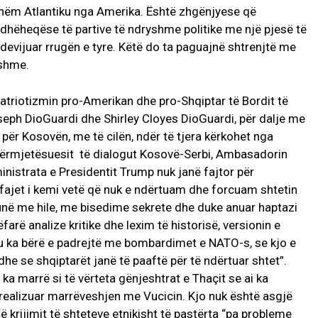
ishëm Atlantiku nga Amerika. Është zhgënjyese që
udhëheqëse të partive të ndryshme politike me një pjesë të
devijuar rrugën e tyre. Këtë do ta paguajnë shtrenjtë me
hshme.
triotizmin pro-Amerikan dhe pro-Shqiptar të Bordit të
seph DioGuardi dhe Shirley Cloyes DioGuardi, për dalje me
 për Kosovën, me të cilën, ndër të tjera kërkohet nga
ndërmjetësuesit të dialogut Kosovë-Serbi, Ambasadorin
inistrata e Presidentit Trump nuk janë fajtor për
 fajet i kemi vetë që nuk e ndërtuam dhe forcuam shtetin
unë me hile, me bisedime sekrete dhe duke anuar haptazi
farë analize kritike dhe lexim të historisë, versionin e
 ju ka bërë e padrejtë me bombardimet e NATO-s, se kjo e
e se shqiptarët janë të paaftë për të ndërtuar shtet”.
 ka marrë si të vërteta gënjeshtrat e Thaçit se ai ka
realizuar marrëveshjen me Vucicin. Kjo nuk është asgjë
 krijimit të shteteve etnikisht të pastërta “pa probleme