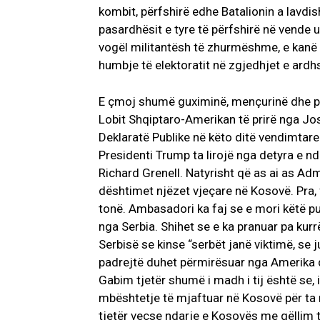
kombit, përfshirë edhe Batalionin a lavd
pasardhësit e tyre të përfshirë në vende 
vogël militantësh të zhurmëshme, e kanë 
humbje të elektoratit në zgjedhjet e ard
E çmoj shumë guximinë, mençurinë dhe pa
Lobit Shqiptaro-Amerikan të prirë nga Jo
Deklaratë Publike në këto ditë vendimtare
Presidenti Trump ta lirojë nga detyra e 
Richard Grenell. Natyrisht që as ai as Adm
dështimet njëzet vjeçare në Kosovë. Pra,
tonë. Ambasadori ka faj se e mori këtë p
nga Serbia. Shihet se e ka pranuar pa kurrë
Serbisë se kinse “serbët janë viktimë, se
padrejtë duhet përmirësuar nga Amerika dh
Gabim tjetër shumë i madh i tij është se, i
mbështetje të mjaftuar në Kosovë për ta 
tjetër veçse ndarje e Kosovës me qëllim të