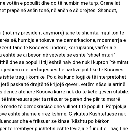
me votën e popullit dhe do të humbin me turp. Grenellat
et prapë në anën tonë, në anën e së drejtës. Shendet,
i (not my president anymore) janë të shumta, mjafton të
varësisë, humbja e tokave me demarkacione, mosmarrja e
lazërit tanë të Kosovës Lindore, korrupsioni, varfëria e
është se ai beson në vetvete se është “shpëtimtari” i
hë dhe se populli i tij është naiv dhe nuk i kupton “të mirat
i i djeshëm me përfaqësuesit e partive politike të Kosovës
ishte tragji-komike. Po a ka kund logjikë të interpretohet
etë paska të drejtë të krijojë qeveri, vetëm nëse ia arrinë
esidencë atëherë Kosova kurrë nuk do të ketë qeveri stabile.
 të interesuara për ta rrëzuar të parën dhe për ta marrë
të rëndë të demokracisë dhe vullnetit të popullit. Përpjekja
osovë është shumë e rrezikshme. Gjykatës Kushtetuese nuk
luencuar dhe e friksuar se kinse “kështu po kërkon
ër të rrëmbyer pushtetin është levizja e fundit e Thaçit në