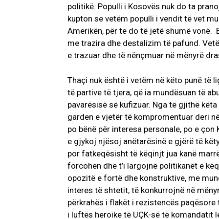
politikë. Populli i Kosovës nuk do ta prano
kupton se vetëm populli i vendit të vet m
Amerikën, për te do të jetë shumë vonë. E
me trazira dhe destalizim të pafund. Vet
e trazuar dhe të nënçmuar në mënyrë drast
Thaçi nuk është i vetëm në këto punë të li
të partive të tjera, që ia mundësuan të a
pavarësisë së kufizuar. Nga të gjithë kët
garden e vjetër të kompromentuar deri në 
po bënë për interesa personale, po e çon 
e gjykoj njësoj anëtarësinë e gjërë të këty
por fatkeqësisht të këqinjt jua kanë marrë
forcohen dhe t’i largojnë politikanët e kë
opozitë e fortë dhe konstruktive, me mu
interes të shtetit, të konkurrojnë në mëny
përkrahës i flakët i rezistencës paqësore
i luftës heroike të UÇK-së të komandatit 