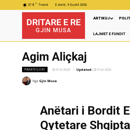
C
37.8
Tiranë
E dielë, 9 Gusht 2026
ARTIKUJ
POLI
DRITARE E RE
GJIN MUSA
LAJMET E FUNDIT
Pre
Agim Aliçkaj
28 Prill 2020
Updated:
28 Prill 2020
PAKATEGORI
Nga
Gjin Musa
Anëtari i Bordit 
Qytetare Shqipt