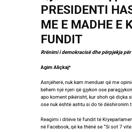
PRESIDENTI HA
ME E MADHE E K
FUNDIT
Rrënimi i demokracisë dhe përpjekja për 
Agim Aliçkaj*
Asnjëherë, nuk kam menduar që me opinione
bëhem një njeri që gjykon ose paragjykon 
apo koment pikërisht, kur shoh që diçka 
ose nuk është ashtu si do të dëshironim të
Reagimi i ditëve të fundit të Kryeparlam
në Facebook, që ka thënë se “Si sot 7 vit