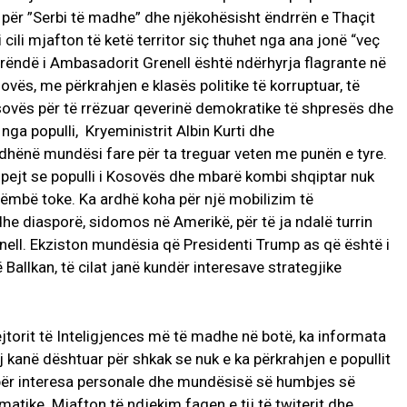
 për ”Serbi të madhe” dhe njëkohësisht ëndrrën e Thaçit
 cili mjafton të ketë territor siç thuhet nga ana jonë “veç
 rëndë i Ambasadorit Grenell është ndërhyrja flagrante në
ës, me përkrahjen e klasës politike të korruptuar, të
osovës për të rrëzuar qeverinë demokratike të shpresës dhe
 nga populli, Kryeministrit Albin Kurti dhe
hënë mundësi fare për ta treguar veten me punën e tyre.
hpejt se populli i Kosovës dhe mbarë kombi shqiptar nuk
llëmbë toke. Ka ardhë koha për një mobilizim të
dhe diasporë, sidomos në Amerikë, për të ja ndalë turrin
ell. Ekziston mundësia që Presidenti Trump as që është i
 Ballkan, të cilat janë kundër interesave strategjike
jtorit të Inteligjences më të madhe në botë, ka informata
j kanë dështuar për shkak se nuk e ka përkrahjen e popullit
 për interesa personale dhe mundësisë së humbjes së
matike. Mjafton të ndjekim faqen e tij të twiterit dhe