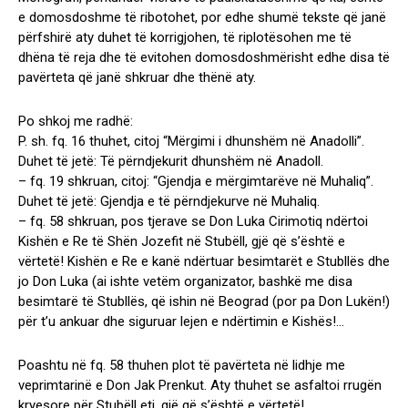
e domosdoshme të ribotohet, por edhe shumë tekste që janë
përfshirë aty duhet të korrigjohen, të riplotësohen me të
dhëna të reja dhe të evitohen domosdoshmërisht edhe disa të
pavërteta që janë shkruar dhe thënë aty.
Po shkoj me radhë:
P. sh. fq. 16 thuhet, citoj “Mërgimi i dhunshëm në Anadolli”.
Duhet të jetë: Të përndjekurit dhunshëm në Anadoll.
– fq. 19 shkruan, citoj: “Gjendja e mërgimtarëve në Muhaliq”.
Duhet të jetë: Gjendja e të përndjekurve në Muhaliq.
– fq. 58 shkruan, pos tjerave se Don Luka Cirimotiq ndërtoi
Kishën e Re të Shën Jozefit në Stubëll, gjë që s’është e
vërtetë! Kishën e Re e kanë ndërtuar besimtarët e Stubllës dhe
jo Don Luka (ai ishte vetëm organizator, bashkë me disa
besimtarë të Stubllës, që ishin në Beograd (por pa Don Lukën!)
për t’u ankuar dhe siguruar lejen e ndërtimin e Kishës!…
Poashtu në fq. 58 thuhen plot të pavërteta në lidhje me
veprimtarinë e Don Jak Prenkut. Aty thuhet se asfaltoi rrugën
kryesore për Stubëll etj. gjë që s’është e vërtetë!…