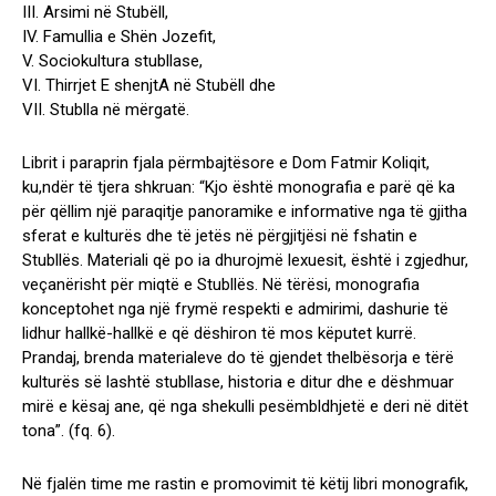
III. Arsimi në Stubëll,
IV. Famullia e Shën Jozefit,
V. Sociokultura stubllase,
VI. Thirrjet E shenjtA në Stubëll dhe
VII. Stublla në mërgatë.
Librit i paraprin fjala përmbajtësore e Dom Fatmir Koliqit,
ku,ndër të tjera shkruan: “Kjo është monografia e parë që ka
për qëllim një paraqitje panoramike e informative nga të gjitha
sferat e kulturës dhe të jetës në përgjitjësi në fshatin e
Stubllës. Materiali që po ia dhurojmë lexuesit, është i zgjedhur,
veçanërisht për miqtë e Stubllës. Në tërësi, monografia
konceptohet nga një frymë respekti e admirimi, dashurie të
lidhur hallkë-hallkë e që dëshiron të mos këputet kurrë.
Prandaj, brenda materialeve do të gjendet thelbësorja e tërë
kulturës së lashtë stubllase, historia e ditur dhe e dëshmuar
mirë e kësaj ane, që nga shekulli pesëmbldhjetë e deri në ditët
tona”. (fq. 6).
Në fjalën time me rastin e promovimit të këtij libri monografik,