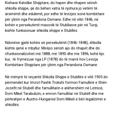
Kishave Katolike Shqiptare, do hapen dhe rihapen sërish
shkolla shqipe, që do bëhen vatra të njohura jo vetëm të
arsimimit dhe edukimit, por edhe të levizjes sonë kombëtare
për çlirim nga Perandoria Osmane. Edhe në vitin 1846, në
kohën e persekutimit masovik të Stubllasve për në Turqi,
kishte funksionuar shkolla shqipe e Stubllës.
Ndonëse gjatë kohës së persekutimit (1846-1848), shkolla
kishte qenë e mbyllur. Mirëpo sërish ajo do rihapet dhe do
rifunksionalizohet më 1888, më 1890 dhe me 1896, kohë kjo
kur, të frymëzuar nga LP (1878) do të marrë hov Levizja
Kombëtare Shqiptare për çlirim nga Perandoria Osmane.
Në mënyrë të veçantë Shkolla Shqipe e Stubllës e vitit 1905 do
përmendet kur Imzot Pashk Trokshi formon Famullinë e Shën
Jozefit në Stubëll dhe famullitarin e atëhershëm në Letnicë,
Dom Mikel Tarabulizin, e emron famullitar në Stubëll dhe me
përkrahjen e Austro-Hungarisë Dom Mikeli e bën legalizimin e
shkollës.