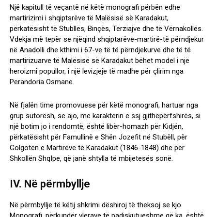
Një kapitull të veçantë në këtë monografi përbën edhe
martirizimi i shqiptsrëve të Malësisë së Karadakut,
përkatësisht të Stubllës, Binçës, Terziajve dhe të Vërnakollës.
Vdekja më tepër se njëqind shqiptarëve-martirë-të përndjekur
në Anadolli dhe kthimi i 67-ve të të përndjekurve dhe të të
martirizuarve të Malësisë së Karadakut bëhet model i një
heroizmi popullor, i një levizjeje të madhe për çlirim nga
Perandoria Osmane.
Në fjalën time promovuese për këtë monografi, hartuar nga
grup sutorësh, se ajo, me karakterin e ssj gjithëpërfshirës, si
një botim jo i rendomtë, është libër-homazh për Kidjën,
përkatësisht për Famullinë e Shën Jozefit në Stubëll, për
Golgotën e Martirëve të Karadakut (1846-1848) dhe për
Shkollën ShqIpe, që janë shtylla të mbijetesës sonë.
IV. Në përmbyllje
Në përmbyllje të këtij shkrimi dëshiroj të theksoj se kjo
Monografi, përkundër vlerave të padiskutueshme që ka, është