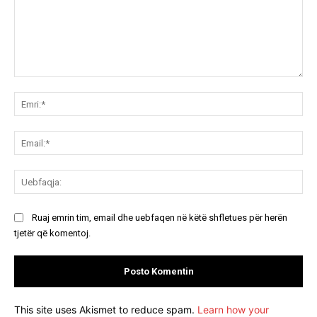
Koment:
Emr
Ema
Ue
Ruaj emrin tim, email dhe uebfaqen në këtë shfletues për herën
tjetër që komentoj.
This site uses Akismet to reduce spam.
Learn how your