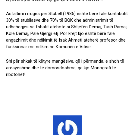
Asfaltimi i rrugës për Stubëll (1985) është bërë falë kontributit
30% të stubllasve dhe 70% të BQK dhe administrimit të
udhëheqjes së fshatit atëbotë si Shtjefën Demaj, Tush Ramaj,
Kolë Demaj, Palë Gjergji etj. Por krejt kjo është bërë falë
angazhimit dhe ndikimit të Isak Ahmeti atëherë profesor dhe
funksionar me ndikim në Komunën e Vitisë.
Shi për shkak të këtyre mangësive, që i përmenda, e shoh të
arësyeshme dhe të domosdoshme, që kjo Monografi të
ribotohet!