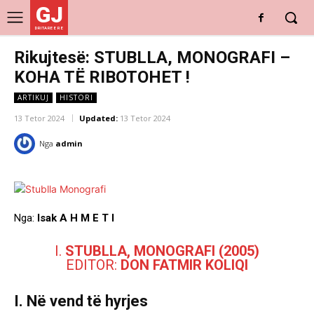
GJ
DRITARE E RE
Rikujtesë: STUBLLA, MONOGRAFI –
KOHA TË RIBOTOHET !
ARTIKUJ
HISTORI
13 Tetor 2024
Updated:
13 Tetor 2024
Nga
admin
Nga:
Isak A H M E T I
I.
STUBLLA, MONOGRAFI (2005)
EDITOR:
DON FATMIR KOLIQI
I. Në vend të hyrjes