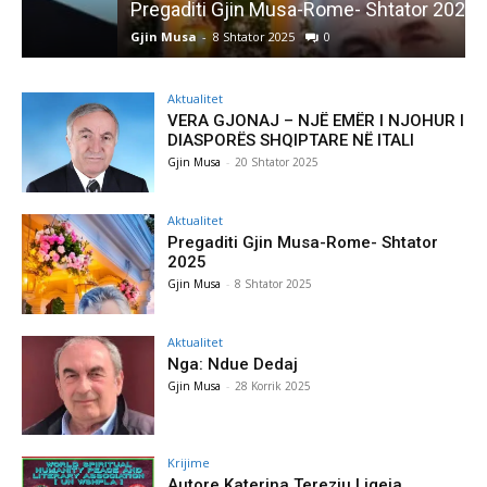
Pregaditi Gjin Musa-Rome- Shtator 2025
Gjin Musa
-
8 Shtator 2025
0
G
Aktualitet
VERA GJONAJ – NJË EMËR I NJOHUR I
DIASPORËS SHQIPTARE NË ITALI
Gjin Musa
-
20 Shtator 2025
Aktualitet
Pregaditi Gjin Musa-Rome- Shtator
2025
Gjin Musa
-
8 Shtator 2025
Aktualitet
Nga: Ndue Dedaj
Gjin Musa
-
28 Korrik 2025
Krijime
Autore Katerina Tereziu Ligeja