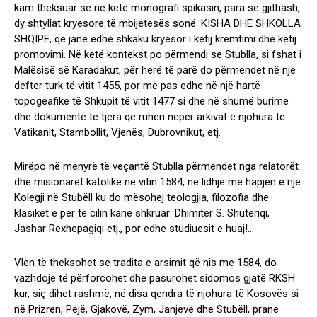
kam theksuar se në këtë monografi spikasin, para se gjithash,
dy shtyllat kryesore të mbijetesës sonë: KISHA DHE SHKOLLA
SHQIPE, që janë edhe shkaku kryesor i këtij kremtimi dhe këtij
promovimi. Në këtë kontekst po përmendi se Stublla, si fshat i
Malësisë së Karadakut, për herë të parë do përmendet në një
defter turk të vitit 1455, por më pas edhe në një hartë
topogeafike të Shkupit të vitit 1477 si dhe në shumë burime
dhe dokumente të tjera që ruhen nëpër arkivat e njohura të
Vatikanit, Stambollit, Vjenës, Dubrovnikut, etj.
Mirëpo në mënyrë të veçantë Stublla përmendet nga relatorët
dhe misionarët katolikë në vitin 1584, në lidhje me hapjen e një
Kolegji në Stubëll ku do mësohej teologjia, filozofia dhe
klasikët e për të cilin kanë shkruar: Dhimitër S. Shuteriqi,
Jashar Rexhepagiqi etj., por edhe studiuesit e huaj!…
Vlen të theksohet se tradita e arsimit që nis me 1584, do
vazhdojë të përforcohet dhe pasurohet sidomos gjatë RKSH
kur, siç dihet rashmë, në disa qendra të njohura të Kosovës si
në Prizren, Pejë, Gjakovë, Zym, Janjevë dhe Stubëll, pranë