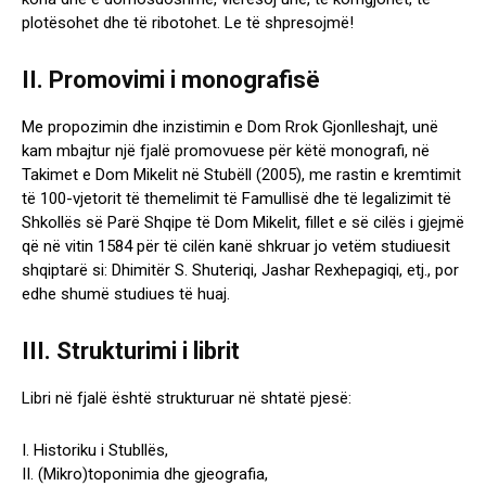
plotësohet dhe të ribotohet. Le të shpresojmë!
II. Promovimi i monografisë
Me propozimin dhe inzistimin e Dom Rrok Gjonlleshajt, unë
kam mbajtur një fjalë promovuese për këtë monografi, në
Takimet e Dom Mikelit në Stubëll (2005), me rastin e kremtimit
të 100-vjetorit të themelimit të Famullisë dhe të legalizimit të
Shkollës së Parë Shqipe të Dom Mikelit, fillet e së cilës i gjejmë
që në vitin 1584 për të cilën kanë shkruar jo vetëm studiuesit
shqiptarë si: Dhimitër S. Shuteriqi, Jashar Rexhepagiqi, etj., por
edhe shumë studiues të huaj.
III. Strukturimi i librit
Libri në fjalë është strukturuar në shtatë pjesë:
I. Historiku i Stubllës,
II. (Mikro)toponimia dhe gjeografia,