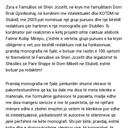
Zyra e Famullisë së Shën Jozefit, në krye me famullitarin Dom
Rrok Gjonlleshaj, në kordinim me intelektualët dhe KOTDM në
Stubëll, më 2005 pat nominuar një grup punues dhe një këshill
redaktues për hartimin e një monografie për Stubllën. Si
kordinator për realizimin e këtij projekti ishte caktuar atëbotë
Fatmir Koliqi. Mirëpo, ç’është e vërteta, grupi punues e ka kryer
obligimin e vet, por këshilli redaktues nuk ka funksionuar,
prandaj monografia në fjalë, e botuar me rastin e 100-vjetorit
të themelimit të Famullisë së Shën Jozefit dhe legalizimit të
Shkollës së Parë Shqipe të Dom Mikelit në Stubëll, është
botuar pa redaktim!
Prandaj monografia në fjalë, përkundër shumë vlerave të
pakontestueshme që ka, ka dalë me disa të meta teknike e
materiale, me formulime gjuhësore të pasakta, madje edhe
me disa mangësi serioze e me të pavërteta, që në njëfarë
mënyre edhe e zbehin imazhin jo vetëm të klerikëve por edhe
të intelektuakëve, përkatësisht të autorëve të shkrimeve që
janë përfshirë në këtë monografi. Shi për këtë, prandaj, është
koha dhe e domosdoshme, vlerësoj unë, të korrigjohet, të