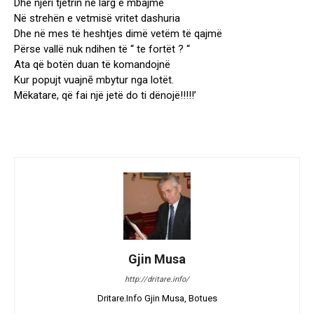
Dhe njëri tjetrin ne larg e mbajmë
Në strehën e vetmisë vritet dashuria
Dhe në mes të heshtjes dimë vetëm të qajmë
Përse vallë nuk ndihen të “ te fortët ? “
Ata që botën duan të komandojnë
Kur popujt vuajnē mbytur nga lotët.
Mëkatare, që fai një jetë do ti dënojë!!!!!’
Gjin Musa
http://dritare.info/
Dritare.Info Gjin Musa, Botues