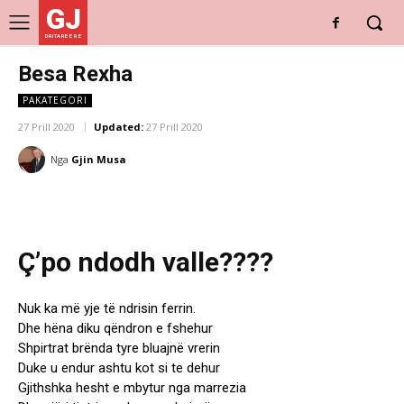
GJ
DRITARE E RE
Besa Rexha
PAKATEGORI
27 Prill 2020
Updated:
27 Prill 2020
Nga
Gjin Musa
Ç’po ndodh valle????
Nuk ka më yje të ndrisin ferrin.
Dhe hëna diku qëndron e fshehur
Shpirtrat brënda tyre bluajnë vrerin
Duke u endur ashtu kot si te dehur
Gjithshka hesht e mbytur nga marrezia