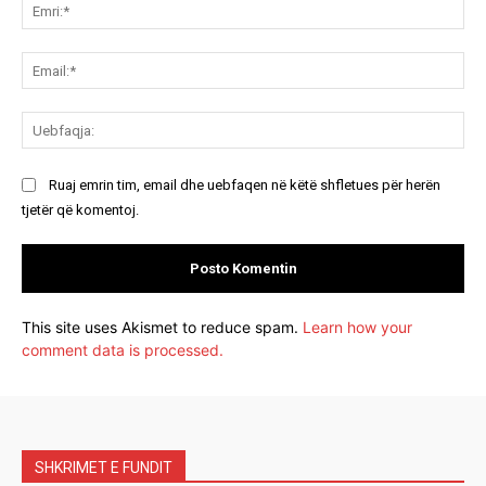
Emr
Ema
Ue
Ruaj emrin tim, email dhe uebfaqen në këtë shfletues për herën
tjetër që komentoj.
This site uses Akismet to reduce spam.
Learn how your
comment data is processed.
SHKRIMET E FUNDIT