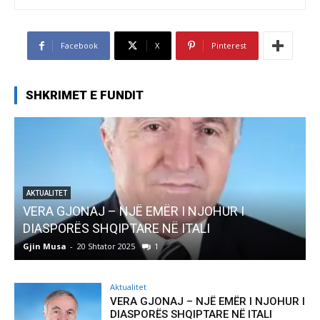
Facebook
X
Pinterest
SHKRIMET E FUNDIT
AKTUALITET
VERA GJONAJ – NJË EMËR I NJOHUR I
DIASPORËS SHQIPTARE NË ITALI
Gjin Musa
-
20 Shtator 2025
1
G
Aktualitet
VERA GJONAJ – NJË EMËR I NJOHUR I
DIASPORËS SHQIPTARE NË ITALI