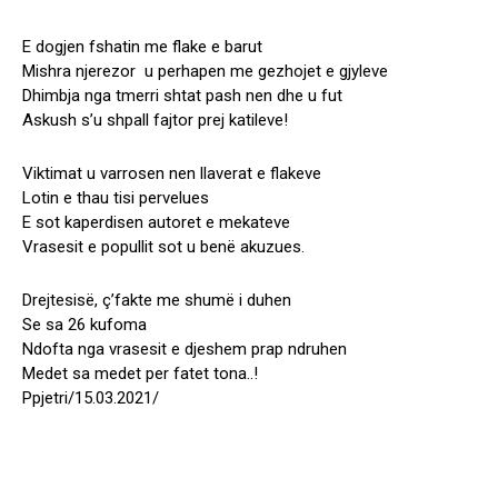
E dogjen fshatin me flake e barut
Mishra njerezor u perhapen me gezhojet e gjyleve
Dhimbja nga tmerri shtat pash nen dhe u fut
Askush s’u shpall fajtor prej katileve!
Viktimat u varrosen nen llaverat e flakeve
Lotin e thau tisi pervelues
E sot kaperdisen autoret e mekateve
Vrasesit e popullit sot u benë akuzues.
Drejtesisë, ç’fakte me shumë i duhen
Se sa 26 kufoma
Ndofta nga vrasesit e djeshem prap ndruhen
Medet sa medet per fatet tona..!
Ppjetri/15.03.2021/