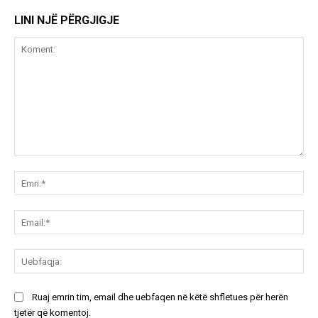
LINI NJË PËRGJIGJE
Koment:
Emr
Ema
Ue
Ruaj emrin tim, email dhe uebfaqen në këtë shfletues për herën
tjetër që komentoj.