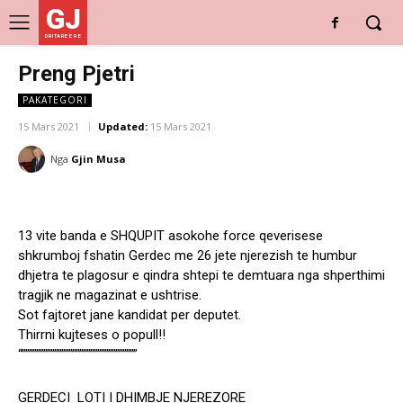
GJ
DRITARE E RE
Preng Pjetri
PAKATEGORI
15 Mars 2021
Updated:
15 Mars 2021
Nga
Gjin Musa
13 vite banda e SHQUPIT asokohe force qeverisese
shkrumboj fshatin Gerdec me 26 jete njerezish te humbur
dhjetra te plagosur e qindra shtepi te demtuara nga shperthimi
tragjik ne magazinat e ushtrise.
Sot fajtoret jane kandidat per deputet.
Thirrni kujteses o popull!!
“””””””””””””””””””””””””””””””””
GERDECI LOTI I DHIMBJE NJEREZORE