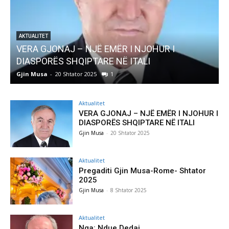
ITET
 GJONAJ – NJË EMËR I NJOHUR I
AKTUALITET
PORËS SHQIPTARE NË ITALI
Pregaditi
usa
-
20 Shtator 2025
1
Gjin Musa
-
8
Aktualitet
VERA GJONAJ – NJË EMËR I NJOHUR I
DIASPORËS SHQIPTARE NË ITALI
Gjin Musa
-
20 Shtator 2025
Aktualitet
Pregaditi Gjin Musa-Rome- Shtator
2025
Gjin Musa
-
8 Shtator 2025
Aktualitet
Nga: Ndue Dedaj