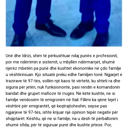
Unë dhe Idrizi, shim të përkushtuar ndaj punës e profesionit,
por me ndërrimin e sistemit, u mbyllën ndërmarrjet, shumë
njerëz mbetën pa punë dhe kushtet ekonomike në çdo familje
u vështirësuan. Kjo situatë preku edhe familjen tonë. Ngjarjet e
trazirave të 97-tës, sollën një kaos të vërtetë, ku shteti ra dhe
siguria për jetën, nuk funksiononte, pasi rendin e komandonin
bandat dhe grupet mafioze të rrugës. Në këtë kushte, ne si
familje vendosëm të emigronim në Itali. Fillimi ka qënë tejet i
vështirë për emigrantët, që keqtrajtoheshin, sepse pas
ngjarjeve të 97-tës, ishte krijuar një opinion tepër negativ për
shqiptarët. Kështu, që ne si familje, na u desh të përballonim
shumë sfida, për të siguruar punë dhe kushte jetese. Por,