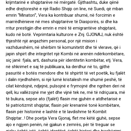
krijmtarinë e shqiptarëve në mërgatë. Gjithashtu, duke qënë
edhe drejtoreshë e një Radio Shqip on line, në Suedi, që mban
emrin “Minatori”, Vera ka kontribuar shumë, në forcimin e
marrëdhënieve në mes shqiptarëve të Diasporës, si dhe ka
rritur prestigjin dhe emrin e mirë të emigrantëve shqiptarë,
kudo në botë. Veprimtaria kulturore e Znj. GJONAJ, nuk është
thjeshtë një angazhim personal, por një mision i
vazhdueshëm, në shërbim të komunitetit dhe të vlerave, që i
japin shpirt dhe integritet një Kombi në arenën ndërkombëtare,
siç janë: fjala, arti, dashuria për identitetin kombëtar, etj. Vera,
në shkrimet e saj të publikuara, ka derdhur në to, gjithë
pasuritë e botës mendore dhe të shpirtit të vet poetik, ku fjalët
i dalin rrjedhshëm, si një lumë kristalesh me shumë peshë, të
cilat këndojnë, ndjejnë, pulsojnë e frymojnë dhe ngrihen deri në
qell, ku vallëzojnë me yjet dhe vijnë tek ne, më të ndriçuara, më
të bukura, sepse ato (fjalët) flasin me gjuhën e atdhetarisë e
të patriotizmit shqiptar, flasin për krenarinë tonë kombëtare,
flasin për historinë e lashtë e të lavdishme të Kombit
Shqiptar…! Dhe poetja Vera Gjonaj, flet me këtë gjuhë, sepse
ajo e ngjyen penën, në gjakun e zemrës, për të treguar se
gjaku është jetë, është identitet, është histori dhe trashëgimi