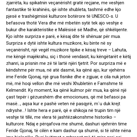
zjarrëta, ku spikatnin veçanërisht gratë reçjane, me veshjen
fantastike të krahinës, që ishte xhubleta, tashmë edhe kjo
pjesë e trashëgimisë kulturore botërore të UNESCO-s. U
befasova thotë Vera dhe më mbetën sytë tek ajo veshje e
bukur dhe karakteristike e Malësisë së Madhe, që shkëlqente.
Kjo ishte surpriza e parë, e kësaj dite të shënuar për mua.
Surpriza e dytë ishte kultura muzikore, ku binte në sy
veçanërisht, një vegël muzikore tipike e kësaj treve – Lahuta,
me këngë majëkrahu, siç i thonë vendasit, ku këngëtarët e këtij
zhanri, ia prisnin me zë të lartë njëri tjetrit. Por surpriza më e
këndshme për mua, në atë dasmë, ka qënë ajo, kur vjehërra
ime Feride Gjonaj, një grua fisnike dhe e zgjuar, e cila nuk jeton
më, më hoqi vellon dhe më veshi Xhubletën e Famshme të
Kelmendit. Ky moment, ka qënë kulmor për mua, ka qënë një
çast tepër i gëzueshëm dhe emocionues, që më befasoi pa
masë…, aqsa kur e pashë veten në pasqyrë, m`u duk krejt
ndryshe…! Ishte hera e parë, që e shikoja në trupin tim një
veshje të tillë, me vlera të jashtëzakonshme historiko –
kulturore. Ndaj e përqafova me shumë, dashuri vjehrrën time
Feride Gjonaj, të cilën e kam dashur qa shumë, si të ishte nëna