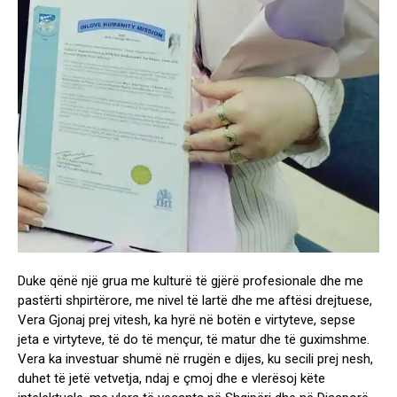
Duke qënë një grua me kulturë të gjërë profesionale dhe me
pastërti shpirtërore, me nivel të lartë dhe me aftësi drejtuese,
Vera Gjonaj prej vitesh, ka hyrë në botën e virtyteve, sepse
jeta e virtyteve, të do të mençur, të matur dhe të guximshme.
Vera ka investuar shumë në rrugën e dijes, ku secili prej nesh,
duhet të jetë vetvetja, ndaj e çmoj dhe e vlerësoj këte