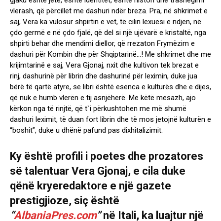
vlerash, që përcillet me dashuri ndër breza. Pra, në shkrimet e
saj, Vera ka vulosur shpirtin e vet, të cilin lexuesi e ndjen, në
çdo germë e në çdo fjalë, që del si një ujëvarë e kristaltë, nga
shpirti behar dhe mendimi diellor, që rrezaton Frymëzim e
dashuri për Kombin dhe për Shqiptarinë…! Me shkrimet dhe me
krijimtarinë e saj, Vera Gjonaj, nxit dhe kultivon tek brezat e
rinj, dashurinë për librin dhe dashurinë për leximin, duke jua
bërë të qartë atyre, se libri është esenca e kulturës dhe e dijes,
që nuk e humb vlerën e tij asnjëherë. Me këtë mesazh, ajo
kërkon nga të rinjtë, që t`i përkushtohen me më shumë
dashuri leximit, të duan fort librin dhe të mos jetojnë kulturën e
“boshit”, duke u dhënë pafund pas dixhitalizimit.
Ky është profili i poetes dhe prozatores
së talentuar Vera Gjonaj, e cila duke
qënë kryeredaktore e një gazete
prestigjioze, siç është
“
AlbaniaPres.com
”
në Itali, ka luajtur një