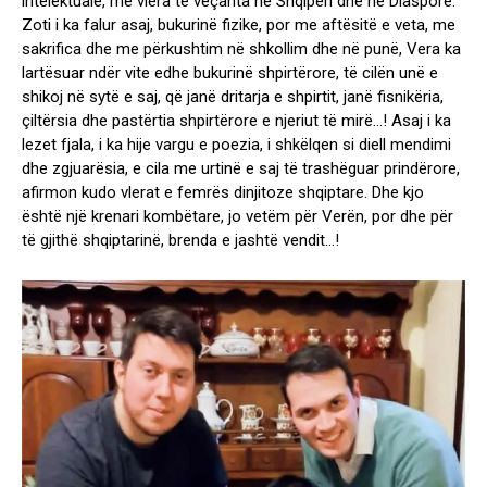
intelektuale, me vlera të veçanta në Shqipëri dhe në Diasporë.
Zoti i ka falur asaj, bukurinë fizike, por me aftësitë e veta, me
sakrifica dhe me përkushtim në shkollim dhe në punë, Vera ka
lartësuar ndër vite edhe bukurinë shpirtërore, të cilën unë e
shikoj në sytë e saj, që janë dritarja e shpirtit, janë fisnikëria,
çiltërsia dhe pastërtia shpirtërore e njeriut të mirë…! Asaj i ka
lezet fjala, i ka hije vargu e poezia, i shkëlqen si diell mendimi
dhe zgjuarësia, e cila me urtinë e saj të trashëguar prindërore,
afirmon kudo vlerat e femrës dinjitoze shqiptare. Dhe kjo
është një krenari kombëtare, jo vetëm për Verën, por dhe për
të gjithë shqiptarinë, brenda e jashtë vendit…!