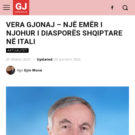
GJ
DRITARE E RE
VERA GJONAJ – NJË EMËR I
NJOHUR I DIASPORËS SHQIPTARE
NË ITALI
AKTUALITET
20 Shtator 2025
Updated:
20 Qershor 2026
Nga
Gjin Musa