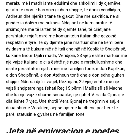
meraku më i madh ishte edukimi dhe shkollimi i dy djemëve,
që ata të mos e harronin gjuhën shqipe, të donin vendlidjen,
Atdheun dhe njerëzit tanë të gjakut. Dhe me sakrifica, ne si
prindër ia dolëm me sukses. Ndaj sot ne kemi arritur të
arsimojmë me të lartën të dy djemtë tanë, të cilët janë
përshtatur mjaft mirë me komunitetin italian dhe gëzojnë
respektin e tyre. Të dy djemtë janë martuar dhe ne kemi bërë
dy dasma të bukura një në Itali dhe një në Koplik të Shqipërisë,
ku kanë lindur. Djali i madh, Veridjoni, 33 vjeç është martuar me
një vajzë italiane, e cila është një nuse e mrekullueshme dhe
është përshtatur mjaft mirë me familjen tonë, e don Koplikun,
e don Shqipërinë, e don Atdheun tonë dhe e don edhe gjuhën
shqipe. Ndërsa djeli i vogël, Rezarjani, 29 vjeç është me një
vajzë shqiptare nga fshati Reç i Sipërm i Malësisë së Madhe
dhe ka një vajzë shumë simpatike, që quhet Veralda Gjonaj, e
cila është 7 vjeç. Unë thotë Vera Gjonaj në tregimin e saj, e
dcua shumë Veraldën, sepse ajo më ka dhënë për herë të
parë, statusin e gjyshes në familjen tonë.
Jeta në emigracion e poetes