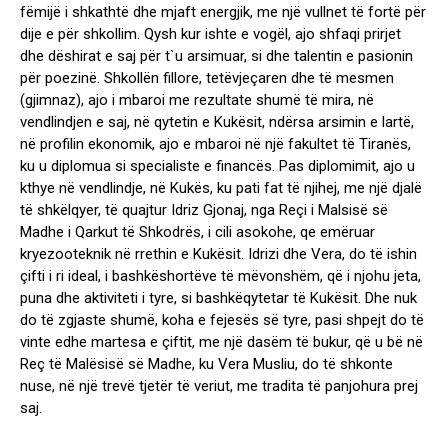
fëmijë i shkathtë dhe mjaft energjik, me një vullnet të fortë për
dije e për shkollim. Qysh kur ishte e vogël, ajo shfaqi prirjet
dhe dëshirat e saj për t`u arsimuar, si dhe talentin e pasionin
për poezinë. Shkollën fillore, tetëvjeçaren dhe të mesmen
(gjimnaz), ajo i mbaroi me rezultate shumë të mira, në
vendlindjen e saj, në qytetin e Kukësit, ndërsa arsimin e lartë,
në profilin ekonomik, ajo e mbaroi në një fakultet të Tiranës,
ku u diplomua si specialiste e financës. Pas diplomimit, ajo u
kthye në vendlindje, në Kukës, ku pati fat të njihej, me një djalë
të shkëlqyer, të quajtur Idriz Gjonaj, nga Reçi i Malsisë së
Madhe i Qarkut të Shkodrës, i cili asokohe, qe emëruar
kryezooteknik në rrethin e Kukësit. Idrizi dhe Vera, do të ishin
çifti i ri ideal, i bashkëshortëve të mëvonshëm, që i njohu jeta,
puna dhe aktiviteti i tyre, si bashkëqytetar të Kukësit. Dhe nuk
do të zgjaste shumë, koha e fejesës së tyre, pasi shpejt do të
vinte edhe martesa e çiftit, me një dasëm të bukur, që u bë në
Reç të Malësisë së Madhe, ku Vera Musliu, do të shkonte
nuse, në një trevë tjetër të veriut, me tradita të panjohura prej
saj.