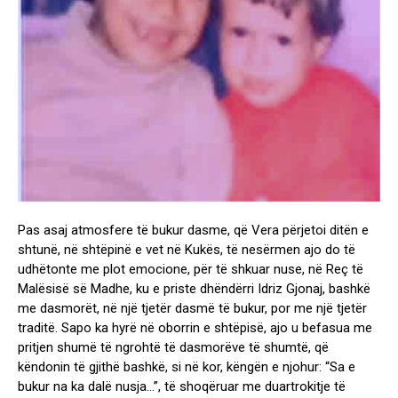
Pas asaj atmosfere të bukur dasme, që Vera përjetoi ditën e
shtunë, në shtëpinë e vet në Kukës, të nesërmen ajo do të
udhëtonte me plot emocione, për të shkuar nuse, në Reç të
Malësisë së Madhe, ku e priste dhëndërri Idriz Gjonaj, bashkë
me dasmorët, në një tjetër dasmë të bukur, por me një tjetër
traditë. Sapo ka hyrë në oborrin e shtëpisë, ajo u befasua me
pritjen shumë të ngrohtë të dasmorëve të shumtë, që
këndonin të gjithë bashkë, si në kor, këngën e njohur: “Sa e
bukur na ka dalë nusja…”, të shoqëruar me duartrokitje të