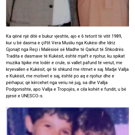
Ka qënë një ditë e bukur vjeshte, ajo e 6 tetorit të vitit 1989,
kur u bë dasma e çiftit Vera Musliu nga Kukësi dhe Idriz
Gjonajt nga Reçi i Malësisë së Madhe të Qarkut të Shkodrës.
Tradita e dasmave të Kukësit, është mjaft e njohur, ku spikat
muzika tipike me lodër e crule, si vallet pafund të veriut, me
kryevallen e Kukësit, që të shkund me ritmet e saj. Madje Vallja
e Kukësit, me motivet e saj, është po aq e njohur dhe e
përhapur, që kërcehet nga veriu në jug, sa dhe Vallja
Podgonishte, apo Vallja e Tropojës, e cila kohët e fundit, u bë
pjesë e UNESCO-s.