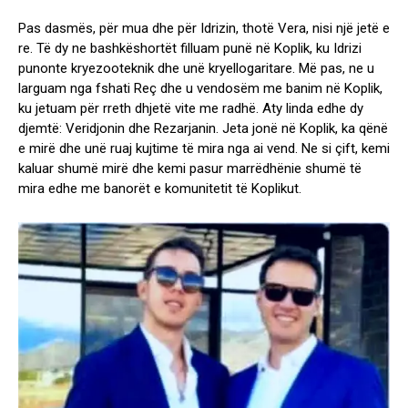
Pas dasmës, për mua dhe për Idrizin, thotë Vera, nisi një jetë e
re. Të dy ne bashkëshortët filluam punë në Koplik, ku Idrizi
punonte kryezooteknik dhe unë kryellogaritare. Më pas, ne u
larguam nga fshati Reç dhe u vendosëm me banim në Koplik,
ku jetuam për rreth dhjetë vite me radhë. Aty linda edhe dy
djemtë: Veridjonin dhe Rezarjanin. Jeta jonë në Koplik, ka qënë
e mirë dhe unë ruaj kujtime të mira nga ai vend. Ne si çift, kemi
kaluar shumë mirë dhe kemi pasur marrëdhënie shumë të
mira edhe me banorët e komunitetit të Koplikut.