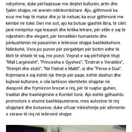
ndryshme, duke përfaqësuar me dinjitet kulturën, artin dhe
fjalën shqipe, në arenën ndërkombëtare. Ajo, gjithmonë ka
ecur me hap të matur dhe jo të nxituar, ka ecur gjithmonë me
këmbë në tokë. Deri më sot, ajo ka botuar gjashtë libra, të cilët
janë mirëpritur nga lexuesit dhe kritika letrare, për stilin e saj të
ndjeshëm dhe elegant, për tematikën humaniste dhe
përkushtimin në pasurimin e letërsisë shqipe bashkëkohore.
Ndërkohë, Vera po punon për përgatitjen për botim edhe të
librit të shtatë të saj, me poezi. Veprat e saj përfshijnë titujt:
“Mall Largësisht”, “Princesha e Gjyshes”, “Ëndrrat e Veraldës”,
“Rrënjët dhe stuhi”, “Në Flatrat e Mallit”, si dhe “Përse e Dua”.
Krijimtaria e saj është një thirrje për paqe, është dashuri dhe
kujtesë kulturore, e cila lartëson identitetin shqiptar në
diasporë dhe frymëzon brezat e rinj, për të ruajtur gjuhën,
traditat dhe trashëgiminë e Kombit tonë. Ajo është gjithashtu
promotore e shumë bashkëpunimeve, mes autorëve të rinj
shqiptarë dhe botuesve, duke ofruar mbështetje për afirmimin
e zërave tè rinj në letërsinë shqipe.