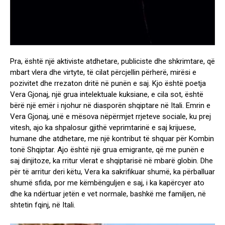
Pra, është një aktiviste atdhetare, publiciste dhe shkrimtare, që
mbart vlera dhe virtyte, të cilat përcjellin përherë, mirësi e
pozivitet dhe rrezaton dritë në punën e saj. Kjo është poetja
Vera Gjonaj, një grua intelektuale kuksiane, e cila sot, është
bërë një emër i njohur në diasporën shqiptare në Itali. Emrin e
Vera Gjonaj, unë e mësova nëpërmjet rrjeteve sociale, ku prej
vitesh, ajo ka shpalosur gjithë veprimtarinë e saj krijuese,
humane dhe atdhetare, me një kontribut të shquar për Kombin
tonë Shqiptar. Ajo është një grua emigrante, që me punën e
saj dinjitoze, ka rritur vlerat e shqiptarisë në mbarë globin. Dhe
për të arritur deri këtu, Vera ka sakrifikuar shumë, ka përballuar
shumë sfida, por me këmbënguljen e saj, i ka kapërcyer ato
dhe ka ndërtuar jetën e vet normale, bashkë me familjen, në
shtetin fqinj, në Itali.