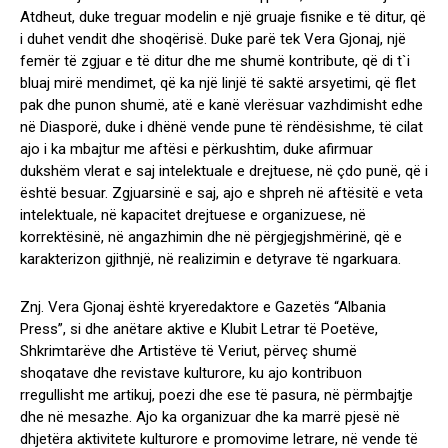
Atdheut, duke treguar modelin e një gruaje fisnike e të ditur, që
i duhet vendit dhe shoqërisë. Duke parë tek Vera Gjonaj, një
femër të zgjuar e të ditur dhe me shumë kontribute, që di t`i
bluaj mirë mendimet, që ka një linjë të saktë arsyetimi, që flet
pak dhe punon shumë, atë e kanë vlerësuar vazhdimisht edhe
në Diasporë, duke i dhënë vende pune të rëndësishme, të cilat
ajo i ka mbajtur me aftësi e përkushtim, duke afirmuar
dukshëm vlerat e saj intelektuale e drejtuese, në çdo punë, që i
është besuar. Zgjuarsinë e saj, ajo e shpreh në aftësitë e veta
intelektuale, në kapacitet drejtuese e organizuese, në
korrektësinë, në angazhimin dhe në përgjegjshmërinë, që e
karakterizon gjithnjë, në realizimin e detyrave të ngarkuara.
Znj. Vera Gjonaj është kryeredaktore e Gazetës “Albania
Press”, si dhe anëtare aktive e Klubit Letrar të Poetëve,
Shkrimtarëve dhe Artistëve të Veriut, përveç shumë
shoqatave dhe revistave kulturore, ku ajo kontribuon
rregullisht me artikuj, poezi dhe ese të pasura, në përmbajtje
dhe në mesazhe. Ajo ka organizuar dhe ka marrë pjesë në
dhjetëra aktivitete kulturore e promovime letrare, në vende të