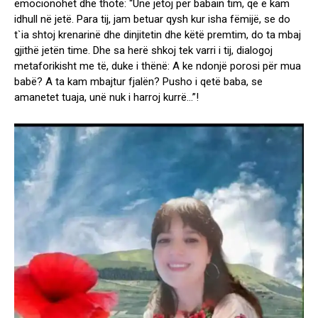
emocionohet dhe thotë: “Unë jetoj për babain tim, që e kam
idhull në jetë. Para tij, jam betuar qysh kur isha fëmijë, se do
t`ia shtoj krenarinë dhe dinjitetin dhe këtë premtim, do ta mbaj
gjithë jetën time. Dhe sa herë shkoj tek varri i tij, dialogoj
metaforikisht me të, duke i thënë: A ke ndonjë porosi për mua
babë? A ta kam mbajtur fjalën? Pusho i qetë baba, se
amanetet tuaja, unë nuk i harroj kurrë…”!