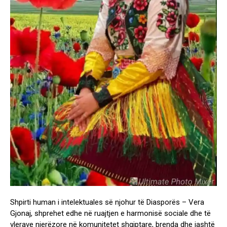
Shpirti human i intelektuales së njohur të Diasporës – Vera
Gjonaj, shprehet edhe në ruajtjen e harmonisë sociale dhe të
vlerave njerëzore në komunitetet shqiptare, brenda dhe jashtë