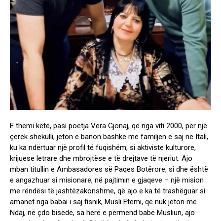
E themi këtë, pasi poetja Vera Gjonaj, që nga viti 2000, për një
çerek shekulli, jeton e banon bashkë me familjen e saj në Itali,
ku ka ndërtuar një profil të fuqishëm, si aktiviste kulturore,
krijuese letrare dhe mbrojtëse e të drejtave të njeriut. Ajo
mban titullin e Ambasadores së Paqes Botërore, si dhe është
e angazhuar si misionare, në pajtimin e gjaqeve – një mision
me rëndësi të jashtëzakonshme, që ajo e ka të trashëguar si
amanet nga babai i saj fisnik, Musli Etemi, që nuk jeton më.
Ndaj, në çdo bisedë, sa herë e përmend babë Musliun, ajo