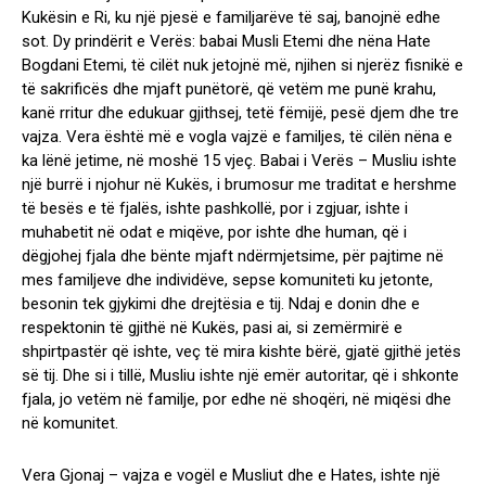
Kukësin e Ri, ku një pjesë e familjarëve të saj, banojnë edhe
sot. Dy prindërit e Verës: babai Musli Etemi dhe nëna Hate
Bogdani Etemi, të cilët nuk jetojnë më, njihen si njerëz fisnikë e
të sakrificës dhe mjaft punëtorë, që vetëm me punë krahu,
kanë rritur dhe edukuar gjithsej, tetë fëmijë, pesë djem dhe tre
vajza. Vera është më e vogla vajzë e familjes, të cilën nëna e
ka lënë jetime, në moshë 15 vjeç. Babai i Verës – Musliu ishte
një burrë i njohur në Kukës, i brumosur me traditat e hershme
të besës e të fjalës, ishte pashkollë, por i zgjuar, ishte i
muhabetit në odat e miqëve, por ishte dhe human, që i
dëgjohej fjala dhe bënte mjaft ndërmjetsime, për pajtime në
mes familjeve dhe individëve, sepse komuniteti ku jetonte,
besonin tek gjykimi dhe drejtësia e tij. Ndaj e donin dhe e
respektonin të gjithë në Kukës, pasi ai, si zemërmirë e
shpirtpastër që ishte, veç të mira kishte bërë, gjatë gjithë jetës
së tij. Dhe si i tillë, Musliu ishte një emër autoritar, që i shkonte
fjala, jo vetëm në familje, por edhe në shoqëri, në miqësi dhe
në komunitet.
Vera Gjonaj – vajza e vogël e Musliut dhe e Hates, ishte një