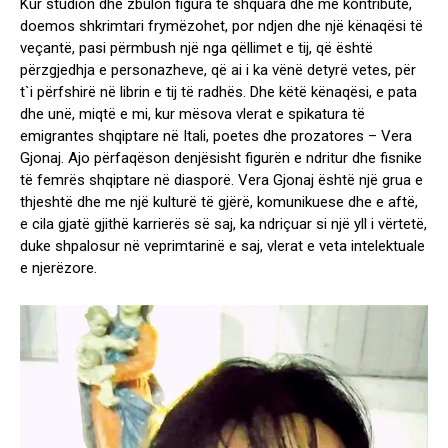
Kur studion dhe zbulon figura të shquara dhe më kontribute,
doemos shkrimtari frymëzohet, por ndjen dhe një kënaqësi të
veçantë, pasi përmbush një nga qëllimet e tij, që është
përzgjedhja e personazheve, që ai i ka vënë detyrë vetes, për
t`i përfshirë në librin e tij të radhës. Dhe këtë kënaqësi, e pata
dhe unë, miqtë e mi, kur mësova vlerat e spikatura të
emigrantes shqiptare në Itali, poetes dhe prozatores – Vera
Gjonaj. Ajo përfaqëson denjësisht figurën e ndritur dhe fisnike
të femrës shqiptare në diasporë. Vera Gjonaj është një grua e
thjeshtë dhe me një kulturë të gjërë, komunikuese dhe e aftë,
e cila gjatë gjithë karrierës së saj, ka ndriçuar si një yll i vërtetë,
duke shpalosur në veprimtarinë e saj, vlerat e veta intelektuale
e njerëzore.