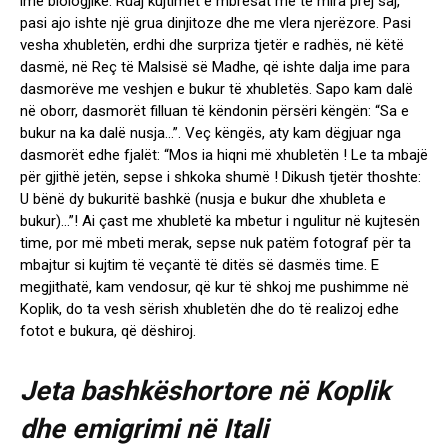
ime biologjike. Ruaj kujtimet e mbresat më të mira prej saj,
pasi ajo ishte një grua dinjitoze dhe me vlera njerëzore. Pasi
vesha xhubletën, erdhi dhe surpriza tjetër e radhës, në këtë
dasmë, në Reç të Malsisë së Madhe, që ishte dalja ime para
dasmorëve me veshjen e bukur të xhubletës. Sapo kam dalë
në oborr, dasmorët filluan të këndonin përsëri këngën: “Sa e
bukur na ka dalë nusja…”. Veç këngës, aty kam dëgjuar nga
dasmorët edhe fjalët: “Mos ia hiqni më xhubletën ! Le ta mbajë
për gjithë jetën, sepse i shkoka shumë ! Dikush tjetër thoshte:
U bënë dy bukuritë bashkë (nusja e bukur dhe xhubleta e
bukur)…”! Ai çast me xhubletë ka mbetur i ngulitur në kujtesën
time, por më mbeti merak, sepse nuk patëm fotograf për ta
mbajtur si kujtim të veçantë të ditës së dasmës time. E
megjithatë, kam vendosur, që kur të shkoj me pushimme në
Koplik, do ta vesh sërish xhubletën dhe do të realizoj edhe
fotot e bukura, që dëshiroj.
Jeta bashkëshortore në Koplik
dhe emigrimi në Itali