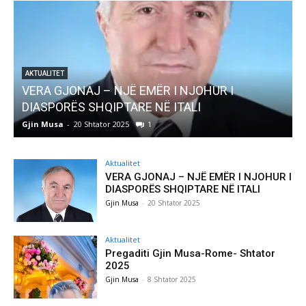
UR I
AKTUALITET
Pregaditi Gjin Musa-Rome- Shtator 2025
Gjin Musa
-
8 Shtator 2025
0
Aktualitet
VERA GJONAJ – NJË EMËR I NJOHUR I
DIASPORËS SHQIPTARE NË ITALI
Gjin Musa
-
20 Shtator 2025
Aktualitet
Pregaditi Gjin Musa-Rome- Shtator
2025
Gjin Musa
-
8 Shtator 2025