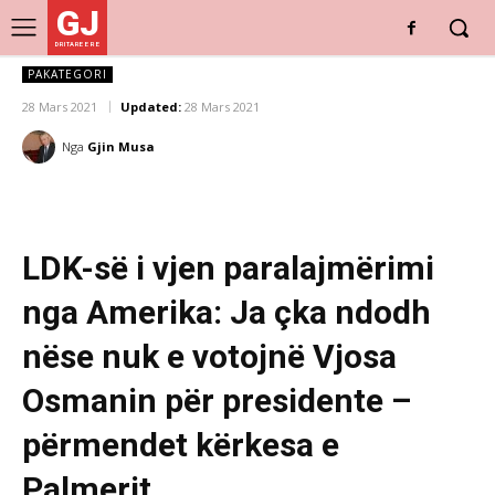
GJ
DRITARE E RE
PAKATEGORI
28 Mars 2021
Updated:
28 Mars 2021
Nga
Gjin Musa
LDK-së i vjen paralajmërimi
nga Amerika: Ja çka ndodh
nëse nuk e votojnë Vjosa
Osmanin për presidente –
përmendet kërkesa e
Palmerit