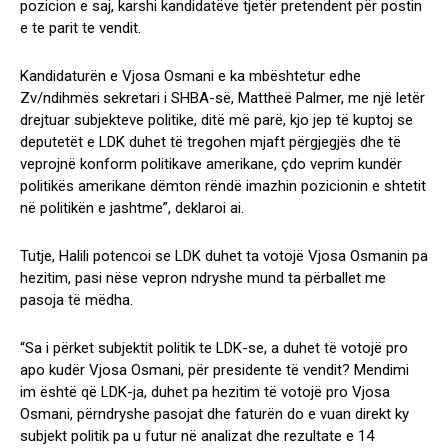
pozicion e saj, karshi kandidatëve tjetër pretendent për postin
e te parit te vendit.
Kandidaturën e Vjosa Osmani e ka mbështetur edhe
Zv/ndihmës sekretari i SHBA-së, Mattheë Palmer, me një letër
drejtuar subjekteve politike, ditë më parë, kjo jep të kuptoj se
deputetët e LDK duhet të tregohen mjaft përgjegjës dhe të
veprojnë konform politikave amerikane, çdo veprim kundër
politikës amerikane dëmton rëndë imazhin pozicionin e shtetit
në politikën e jashtme”, deklaroi ai.
Tutje, Halili potencoi se LDK duhet ta votojë Vjosa Osmanin pa
hezitim, pasi nëse vepron ndryshe mund ta përballet me
pasoja të mëdha.
“Sa i përket subjektit politik te LDK-se, a duhet të votojë pro
apo kudër Vjosa Osmani, për presidente të vendit? Mendimi
im është që LDK-ja, duhet pa hezitim të votojë pro Vjosa
Osmani, përndryshe pasojat dhe faturën do e vuan direkt ky
subjekt politik pa u futur në analizat dhe rezultate e 14