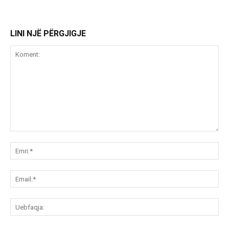
LINI NJË PËRGJIGJE
Koment:
Emr
Ema
Ue