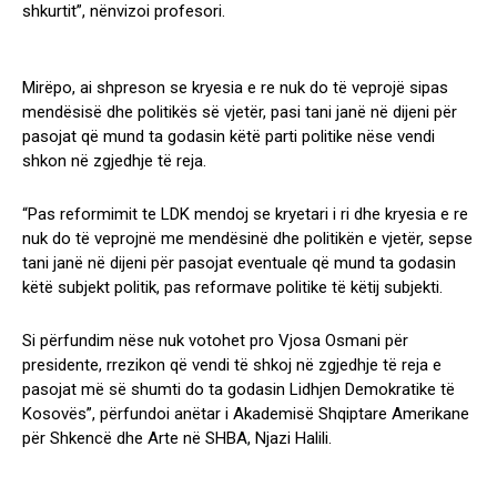
shkurtit”, nënvizoi profesori.
Mirëpo, ai shpreson se kryesia e re nuk do të veprojë sipas
mendësisë dhe politikës së vjetër, pasi tani janë në dijeni për
pasojat që mund ta godasin këtë parti politike nëse vendi
shkon në zgjedhje të reja.
“Pas reformimit te LDK mendoj se kryetari i ri dhe kryesia e re
nuk do të veprojnë me mendësinë dhe politikën e vjetër, sepse
tani janë në dijeni për pasojat eventuale që mund ta godasin
këtë subjekt politik, pas reformave politike të këtij subjekti.
Si përfundim nëse nuk votohet pro Vjosa Osmani për
presidente, rrezikon që vendi të shkoj në zgjedhje të reja e
pasojat më së shumti do ta godasin Lidhjen Demokratike të
Kosovës”, përfundoi anëtar i Akademisë Shqiptare Amerikane
për Shkencë dhe Arte në SHBA, Njazi Halili.