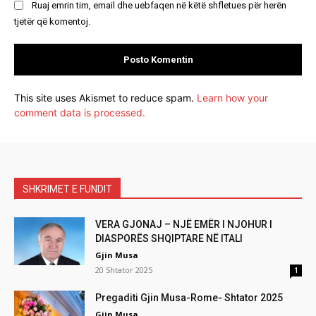
Ruaj emrin tim, email dhe uebfaqen në këtë shfletues për herën
tjetër që komentoj.
This site uses Akismet to reduce spam.
Learn how your
comment data is processed.
SHKRIMET E FUNDIT
VERA GJONAJ – NJË EMËR I NJOHUR I
DIASPORËS SHQIPTARE NË ITALI
Gjin Musa
20 Shtator 2025
1
Pregaditi Gjin Musa-Rome- Shtator 2025
Gjin Musa