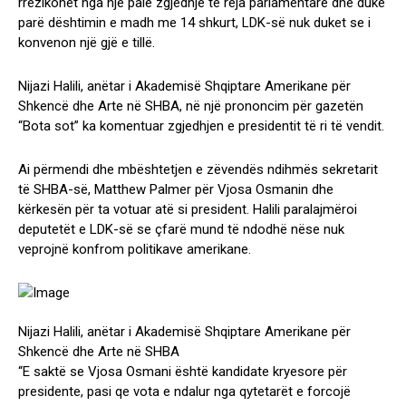
rrezikohet nga një palë zgjedhje të reja parlamentare dhe duke
parë dështimin e madh me 14 shkurt, LDK-së nuk duket se i
konvenon një gjë e tillë.
Nijazi Halili, anëtar i Akademisë Shqiptare Amerikane për
Shkencë dhe Arte në SHBA, në një prononcim për gazetën
“Bota sot” ka komentuar zgjedhjen e presidentit të ri të vendit.
Ai përmendi dhe mbështetjen e zëvendës ndihmës sekretarit
të SHBA-së, Matthew Palmer për Vjosa Osmanin dhe
kërkesën për ta votuar atë si president. Halili paralajmëroi
deputetët e LDK-së se çfarë mund të ndodhë nëse nuk
veprojnë konfrom politikave amerikane.
Nijazi Halili, anëtar i Akademisë Shqiptare Amerikane për
Shkencë dhe Arte në SHBA
“E saktë se Vjosa Osmani është kandidate kryesore për
presidente, pasi qe vota e ndalur nga qytetarët e forcojë