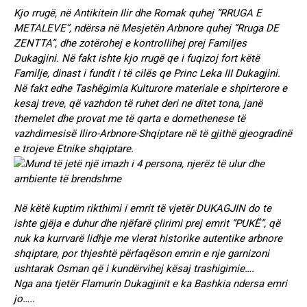
Kjo rrugë, në Antikitein Ilir dhe Romak quhej “RRUGA E
METALEVE”, ndërsa në Mesjetën Arbnore quhej “Rruga DE
ZENTTA”, dhe zotërohej e kontrollihej prej Familjes
Dukagjini. Në fakt ishte kjo rrugë qe i fuqizoj fort këtë
Familje, dinast i fundit i të cilës qe Princ Leka III Dukagjini.
Në fakt edhe Tashëgimia Kulturore materiale e shpirterore e
kesaj treve, që vazhdon të ruhet deri ne ditet tona, janë
themelet dhe provat me të qarta e domethenese të
vazhdimesisë Iliro-Arbnore-Shqiptare në të gjithë gjeogradinë
e trojeve Etnike shqiptare.
Në këtë kuptim rikthimi i emrit të vjetër DUKAGJIN do te
ishte gjëja e duhur dhe njëfarë çlirimi prej emrit “PUKË”, që
nuk ka kurrvarë lidhje me vlerat historike autentike arbnore
shqiptare, por thjeshtë përfaqëson emrin e nje garnizoni
ushtarak Osman që i kundërvihej kësaj trashigimie….
Nga ana tjetër Flamurin Dukagjinit e ka Bashkia ndersa emri
jo…..