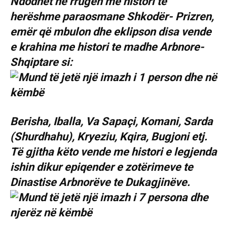
Ndodhet në rrugën me histori te
herëshme paraosmane Shkodër- Prizren,
emër që mbulon dhe eklipson disa vende
e krahina me histori te madhe Arbnore-
Shqiptare si:
Berisha, Iballa, Va Sapaçi, Komani, Sarda
(Shurdhahu), Kryeziu, Kqira, Bugjoni etj.
Të gjitha këto vende me histori e legjenda
ishin dikur epiqender e zotërimeve te
Dinastise Arbnorëve te Dukagjinëve.