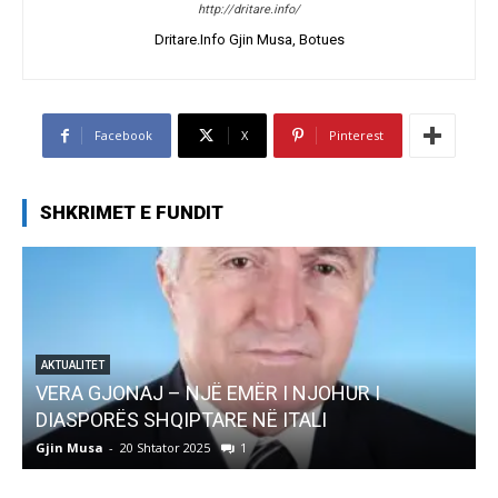
http://dritare.info/
Dritare.Info Gjin Musa, Botues
Facebook
X
Pinterest
SHKRIMET E FUNDIT
 I
AKTUALITET
Pregaditi Gjin Musa-Rome- Shtator 2025
Gjin Musa
-
8 Shtator 2025
0