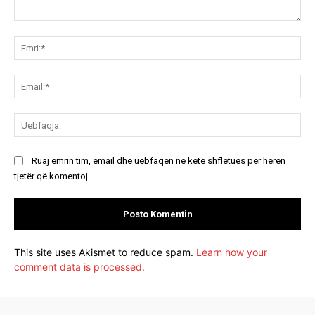
Koment:
Emr
Ema
Ue
Ruaj emrin tim, email dhe uebfaqen në këtë shfletues për herën
tjetër që komentoj.
This site uses Akismet to reduce spam.
Learn how your
comment data is processed.