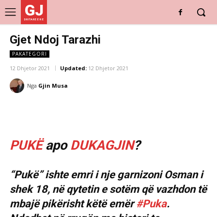
GJ
DRITARE E RE
Gjet Ndoj Tarazhi
PAKATEGORI
12 Dhjetor 2021
Updated:
12 Dhjetor 2021
Nga
Gjin Musa
PUKË
apo
DUKAGJIN
?
“Pukë” ishte emri i nje garnizoni Osman i
shek 18, në qytetin e sotëm që vazhdon të
mbajë pikërisht këtë emër
#Puka
.