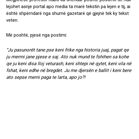
lejohet asnje portal apo media ta marë tekstin pa lejen e tij, ai
është shpërndarë nga shumë gazetarë që gjejnë tek ky tekst
veten.
Më poshtë, pjesë nga postimi:
“Ju pasunorët tane pse keni frike nga historia juaj, pagat qe
ju merrni jane pjese e saj. Ato nuk mund te fshihen sa kohe
qe ju keni disa lloj veturash, keni shtepi në qytet, keni vila në
fshat, keni edhe në bregdet. Ju me djersën e ballit i keni bere
ato sepse merni paga te larta, apo jo?!