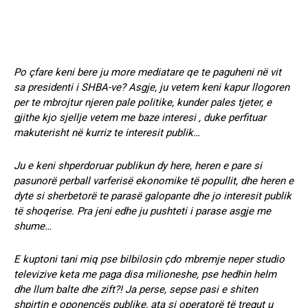
Po çfare keni bere ju more mediatare qe te paguheni në vit
sa presidenti i SHBA-ve? Asgje, ju vetem keni kapur llogoren
per te mbrojtur njeren pale politike, kunder pales tjeter, e
gjithe kjo sjellje vetem me baze interesi , duke perfituar
makuterisht në kurriz te interesit publik…
Ju e keni shperdoruar publikun dy here, heren e pare si
pasunorë perball varferisë ekonomike të popullit, dhe heren e
dyte si sherbetorë te parasë galopante dhe jo interesit publik
të shoqerise. Pra jeni edhe ju pushteti i parase asgje me
shume…
E kuptoni tani miq pse bilbilosin çdo mbremje neper studio
televizive keta me paga disa milioneshe, pse hedhin helm
dhe llum balte dhe zift?! Ja perse, sepse pasi e shiten
shpirtin e oponencës publike, ata si operatorë të tregut u