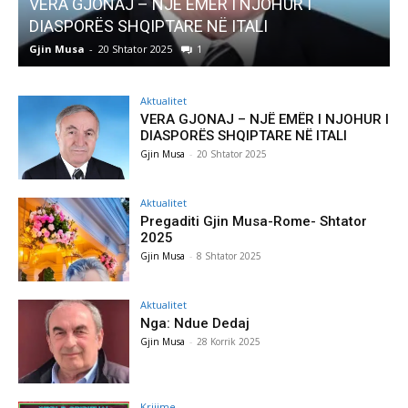
AKTUALITET
Pregaditi Gjin Musa-Rome- Shtator 2025
Gjin Musa
-
8 Shtator 2025
0
Aktualitet
VERA GJONAJ – NJË EMËR I NJOHUR I
DIASPORËS SHQIPTARE NË ITALI
Gjin Musa
-
20 Shtator 2025
Aktualitet
Pregaditi Gjin Musa-Rome- Shtator
2025
Gjin Musa
-
8 Shtator 2025
Aktualitet
Nga: Ndue Dedaj
Gjin Musa
-
28 Korrik 2025
Krijime