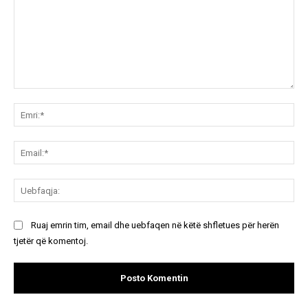
Koment:
Emr
Ema
Ue
Ruaj emrin tim, email dhe uebfaqen në këtë shfletues për herën
tjetër që komentoj.