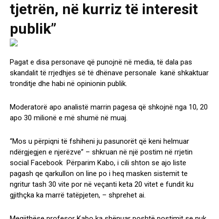
tjetrën, në kurriz të interesit
publik”
Pagat e disa personave që punojnë në media, të dala pas
skandalit të rrjedhjes së të dhënave personale kanë shkaktuar
tronditje dhe habi në opinionin publik.
Moderatorë apo analistë marrin pagesa që shkojnë nga 10, 20
apo 30 milionë e më shumë në muaj.
“Mos u përpiqni të fshiheni ju pasunorët që keni helmuar
ndërgjegjen e njerëzve” – shkruan në një postim në rrjetin
social Facebook Përparim Kabo, i cili shton se ajo liste
pagash qe qarkullon on line po i heq masken sistemit te
ngritur tash 30 vite por në veçanti keta 20 vitet e fundit ku
gjithçka ka marrë tatëpjeten, – shprehet ai.
Megjithëse profesor Kabo ka shënuar poshtë postimit se nuk