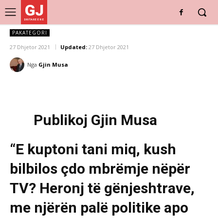
GJ
DRITARE E RE
PAKATEGORI
27 Dhjetor 2021
Updated:
27 Dhjetor 2021
Nga
Gjin Musa
Publikoj Gjin Musa
“E kuptoni tani miq, kush
bilbilos çdo mbrëmje nëpër
TV? Heronj të gënjeshtrave,
me njërën palë politike apo