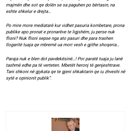
majmën dhe sot qe dolën se sa paguhen po bërtasin, na
eshte shkelur e drejta…
Po mire more mediatarë kur vidhet pasuria kombetare, prona
publike apo pronat e pronarëve te ligjshëm, ju perse nuk
flisni? Nuk flisni sepse nga ato pasuri dhe para trashen
llogaritë tuaja qe mbremë ua mori vesh e gjithe shoqeria…
Paraja nuk e blen dot pavdekësinë…! Por paratë tuaja ju lanë
tashmë edhe pa të verteten. Mbetët heronj të genjeshtrave.
Tani shkoni në gjykata qe te gjeni shkaktarin qe iu zhveshi në
sytë e opinionit publik”.