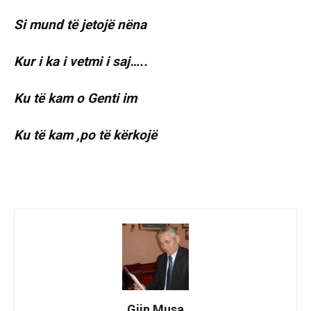
Si mund të jetojë nëna
Kur i ka i vetmi i saj…..
Ku të kam o Genti im
Ku të kam ,po të kërkojë
Gjin Musa