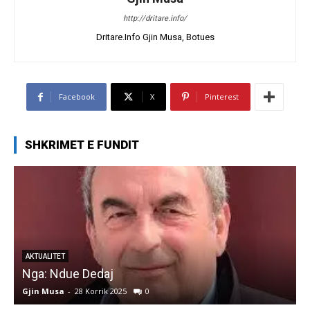
http://dritare.info/
Dritare.Info Gjin Musa, Botues
Facebook
X
Pinterest
SHKRIMET E FUNDIT
AKTUALITET
Nga: Ndue Dedaj
A
Gjin Musa
-
28 Korrik 2025
0
G