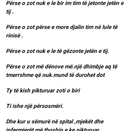
Përse o zot nuk e le bir im tim të jetonte jetën e
tij .
Përse o zot përse e more djalin tim në lule të
rinisë .
Përse o zot nuk e le të gëzonte jetën e tij.
Përse o zot më dënove më.një dhimbje aq të
tmerrshme që nuk.mund të durohet dot
Ty të kish pikturuar zoti o biri
Ti ishe një përsosmëri.
Dhe kur u sëmurë në spital ,mjekët dhe
infermierët më thoshin e ke pikturuar .