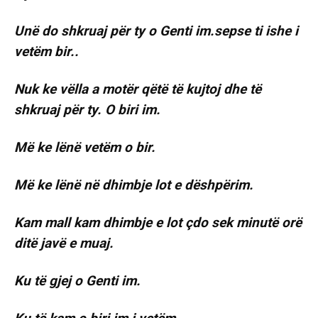
Unë do shkruaj për ty o Genti im.sepse ti ishe i
vetëm bir..
Nuk ke vëlla a motër qëtë të kujtoj dhe të
shkruaj për ty. O biri im.
Më ke lënë vetëm o bir.
Më ke lënë në dhimbje lot e dëshpërim.
Kam mall kam dhimbje e lot çdo sek minutë orë
ditë javë e muaj.
Ku të gjej o Genti im.