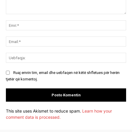
Koment:
Emr
Ema
Ue
Ruaj emrin tim, email dhe uebfaqen në këtë shfletues për herën
tjetër që komentoj.
This site uses Akismet to reduce spam.
Learn how your
comment data is processed.