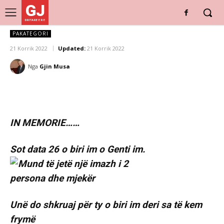
GJ
DRITARE E RE
PAKATEGORI
21 Korrik 2022
Updated:
21 Korrik 2022
Nga
Gjin Musa
IN MEMORIE……
Sot data 26 o biri im o Genti im.
Unë do shkruaj për ty o biri im deri sa të kem
frymë