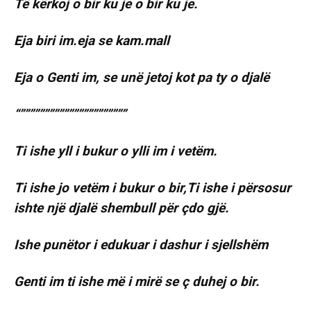
Të kërkoj o bir ku je o bir ku je.
Eja biri im.eja se kam.mall
Eja o Genti im, se unë jetoj kot pa ty o djalë
“””””””””””””””””””””””
Ti ishe yll i bukur o ylli im i vetëm.
Ti ishe jo vetëm i bukur o bir,Ti ishe i përsosur
ishte një djalë shembull për çdo gjë.
Ishe punëtor i edukuar i dashur i sjellshëm
Genti im ti ishe më i mirë se ç duhej o bir.