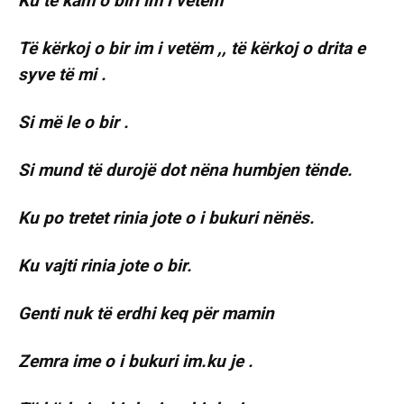
Ku të kam o biri im i vetëm
Të kërkoj o bir im i vetëm ,, të kërkoj o drita e
syve të mi .
Si më le o bir .
Si mund të durojë dot nëna humbjen tënde.
Ku po tretet rinia jote o i bukuri nënës.
Ku vajti rinia jote o bir.
Genti nuk të erdhi keq për mamin
Zemra ime o i bukuri im.ku je .