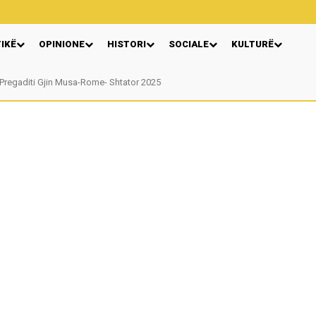
TIKË
OPINIONE
HISTORI
SOCIALE
KULTURË
Pregaditi Gjin Musa-Rome- Shtator 2025
Nga: Ndue Dedaj