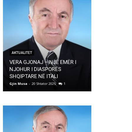
AKTUALITET
AKTUALITET
VERA GJONAJ – NJË EMËR I
NJOHUR I DIASPORËS
Pregaditi Gji
SHQIPTARE NË ITALI
Shtator 2025
Gjin Musa
-
20 Shtator 2025
1
Gjin Musa
-
8 Shtat