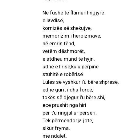
Në fushë të flamurit ngjyrë
e lavdisë,
kornizës së shekujve,
memorizim i heroizmave,
në emrin tënd,
vetëm dëshmorët,
e atdheu mund të hyjn,
udhë e lirisë,ku u përpinë
stuhitë e robërisë.
Lules së vyshkur i’u bëre shpresë,
edhe gurit i dha forcë,
tokës së djegur i’u bëre shi,
ece prushit nga hiri
për t’u ringjallur përsëri.
Tek përmendorja jote,
sikur fryma,
më ndalet,