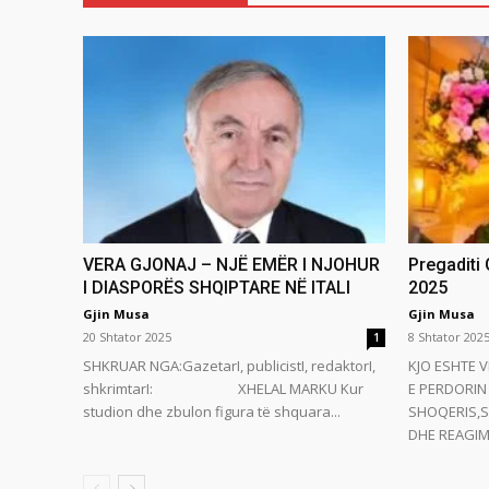
VERA GJONAJ – NJË EMËR I NJOHUR
Pregaditi
I DIASPORËS SHQIPTARE NË ITALI
2025
Gjin Musa
Gjin Musa
20 Shtator 2025
8 Shtator 202
1
SHKRUAR NGA:GazetarI, publicistI, redaktorI,
KJO ESHTE V
shkrimtarI: XHELAL MARKU Kur
E PERDORIN 
studion dhe zbulon figura të shquara...
SHOQERIS,S
DHE REAGIMI