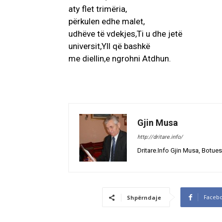
aty flet trimëria,
përkulen edhe malet,
udhëve të vdekjes,Ti u dhe jetë
universit,Yll që bashkë
me diellin,e ngrohni Atdhun.
Gjin Musa
http://dritare.info/
Dritare.Info Gjin Musa, Botues
Faceb
Shpërndaje