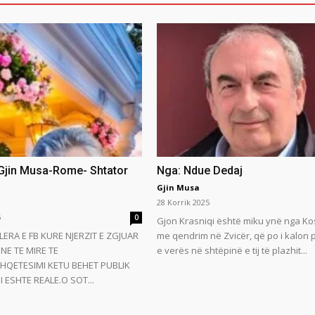
 Gjin Musa-Rome- Shtator
Nga: Ndue Dedaj
Gjin Musa
28 Korrik 2025
5
0
Gjon Krasniqi është miku ynë nga Ko
LERA E FB KURE NJERZIT E ZGJUAR
me qendrim në Zvicër, që po i kalon
NE TE MIRE TE
e verës në shtëpinë e tij të plazhit...
HQETESIMI KETU BEHET PUBLIK
 ESHTE REALE.O SOT...