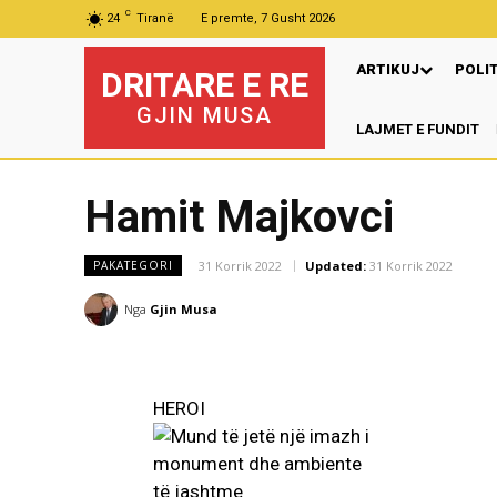
C
24
Tiranë
E premte, 7 Gusht 2026
ARTIKUJ
POLI
DRITARE E RE
GJIN MUSA
LAJMET E FUNDIT
Hamit Majkovci
31 Korrik 2022
Updated:
31 Korrik 2022
PAKATEGORI
Nga
Gjin Musa
HEROI