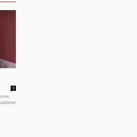
0
sova,
 pushimet