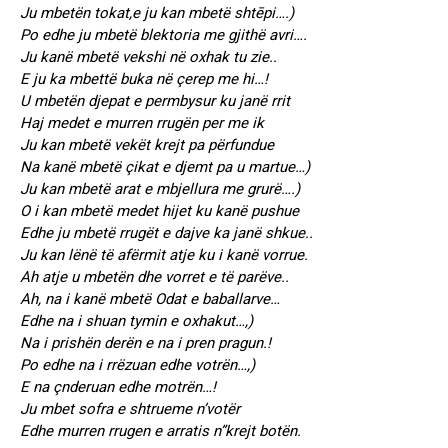
Ju mbetën tokat,e ju kan mbetë shtēpi….)
Po edhe ju mbetë blektoria me gjithë avri….
Ju kanë mbetë vekshi në oxhak tu zie..
E ju ka mbettë buka në çerep me hi…!
U mbetën djepat e permbysur ku janë rrit
Haj medet e murren rrugën per me ik
Ju kan mbetë vekët krejt pa përfundue
Na kanë mbetë çikat e djemt pa u martue…)
Ju kan mbetë arat e mbjellura me grurë….)
O i kan mbetë medet hijet ku kanë pushue
Edhe ju mbetë rrugët e dajve ka janë shkue..
Ju kan lënë të afërmit atje ku i kanë vorrue.
Ah atje u mbetën dhe vorret e të parëve..
Ah, na i kanë mbetë Odat e baballarve…
Edhe na i shuan tymin e oxhakut…,)
Na i prishën derën e na i pren pragun.!
Po edhe na i rrëzuan edhe votrën…,)
E na çnderuan edhe motrën…!
Ju mbet sofra e shtrueme n’votër
Edhe murren rrugen e arratis n”krejt botën.