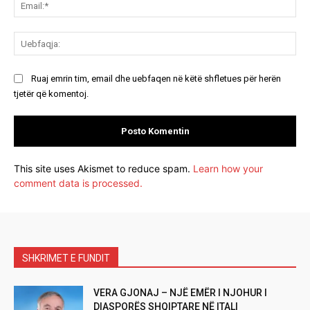
Ema
Ue
Ruaj emrin tim, email dhe uebfaqen në këtë shfletues për herën
tjetër që komentoj.
This site uses Akismet to reduce spam.
Learn how your
comment data is processed.
SHKRIMET E FUNDIT
VERA GJONAJ – NJË EMËR I NJOHUR I
DIASPORËS SHQIPTARE NË ITALI