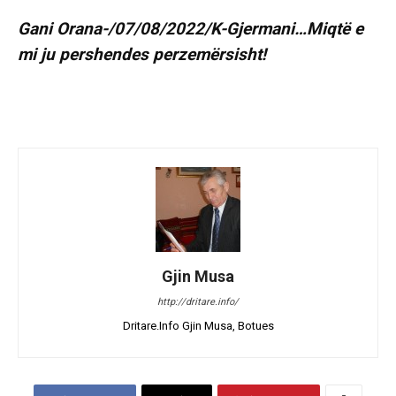
Gani Orana-/07/08/2022/K-Gjermani…Miqtë e
mi ju pershendes perzemërsisht!
Gjin Musa
http://dritare.info/
Dritare.Info Gjin Musa, Botues