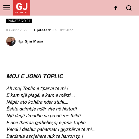
GJ
DRITARE E RE
PAKATEGORI
8 Gusht 2022
Updated:
8 Gusht 2022
Nga
Gjin Musa
MOJ E JONA TOPLIC
Ah moj Toplic e t’parve të mi !
E kam një plagë, e kam e mërzi….
Nëpër ato kohëra ndër stuhi….
Ēshtë dhimbje ndër vite në histori!
Një degë t’madhe na prenë me thikë
E unë thërras gjithëher,oj e jona Toplic.
Vendi i dashur paharruar i gjyshërve të mi…
Dardania asnjëherë nuk të harron ty..!