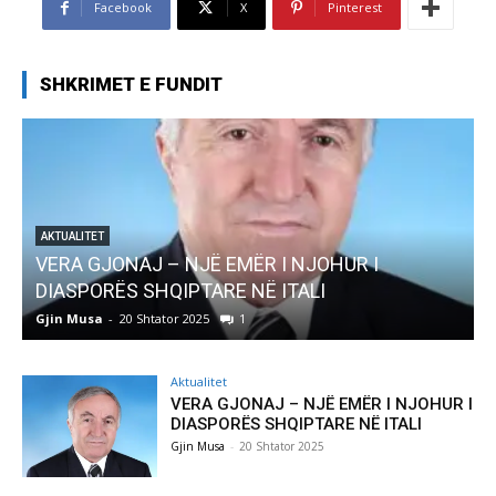
Facebook
X
Pinterest
SHKRIMET E FUNDIT
JË EMËR I NJOHUR I
AKTUALITET
TARE NË ITALI
Pregaditi Gjin Musa-R
025
1
Gjin Musa
-
8 Shtator 2025
Aktualitet
VERA GJONAJ – NJË EMËR I NJOHUR I
DIASPORËS SHQIPTARE NË ITALI
Gjin Musa
-
20 Shtator 2025