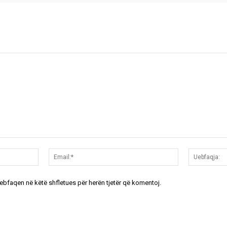
Emri:*
Email:*
uebfaqen në këtë shfletues për herën tjetër që komentoj.