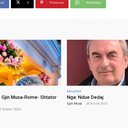
ook
X
Pinterest
WhatsApp
Aktualitet
i Gjin Musa-Rome- Shtator
Nga: Ndue Dedaj
Gjin Musa
-
28 Korrik 2025
8 Shtator 2025