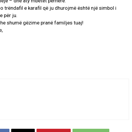
r leje – dhe aty mbetët përherë.
 trëndafil e karafil që ju dhurojmë është një simbol i
 për ju.
 dhe shumë gëzime pranë familjes tuaj!
e,