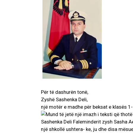
Për të dashurën tonë,
Zyshë Sashenka Deli,
një motër e madhe për beksat e klasës 