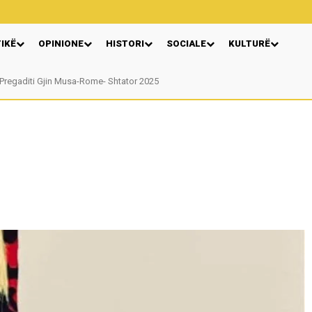
TIKË
OPINIONE
HISTORI
SOCIALE
KULTURË
egaditi Gjin Musa-Rome- Shtator 2025
Nga: Ndue Dedaj