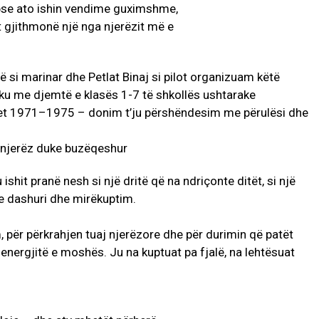
 si marinar dhe Petlat Binaj si pilot organizuam këtë
ku me djemtë e klasës 1-7 të shkollës ushtarake
tet 1971–1975 – donim t’ju përshëndesim me përulësi dhe
u ishit pranë nesh si një dritë që na ndriçonte ditët, si një
 dashuri dhe mirëkuptim.
për përkrahjen tuaj njerëzore dhe për durimin që patët
energjitë e moshës. Ju na kuptuat pa fjalë, na lehtësuat