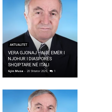
AKTUALITET
AKTUALITET
VERA GJONAJ – NJË EMËR I
NJOHUR I DIASPORËS
Pregaditi Gji
SHQIPTARE NË ITALI
Shtator 2025
Gjin Musa
-
20 Shtator 2025
1
Gjin Musa
-
8 Shtat