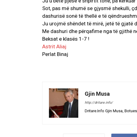
Ju u bëtë pjesë e shpirtit tonë, pa kërkua
Sot, pas më shumë se gjysmë shekulli, çdo
dashurisë sonë të thellë e të qëndrueshme
Ju urojmë shëndet të mirë, jetë të gjatë
Me dashuri dhe përqafime nga të gjithë n
Beksat e klasës 1-7 !
Astrit Aliaj
Perlat Binaj
Gjin Musa
http://dritare.info/
Dritare.Info Gjin Musa, Botues