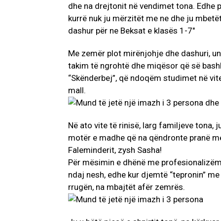
Me zemër plot mirënjohje dhe dashuri, unë
takim të ngrohtë dhe miqësor që së bash
“Skënderbej”, që ndoqëm studimet në vi
mall.
Në ato vite të rinisë, larg familjeve tona, j
motër e madhe që na qëndronte pranë me
Faleminderit, zysh Sasha!
Për mësimin e dhënë me profesionalizëm, 
ndaj nesh, edhe kur djemtë “tepronin” me 
rrugën, na mbajtët afër zemrës.