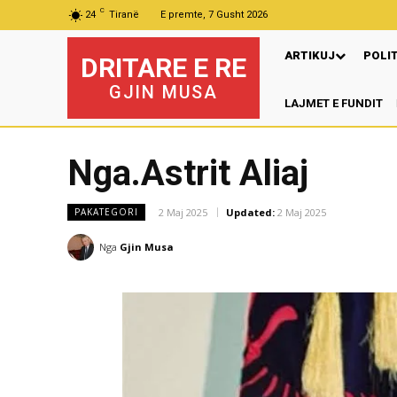
C
24
Tiranë
E premte, 7 Gusht 2026
ARTIKUJ
POLI
DRITARE E RE
GJIN MUSA
LAJMET E FUNDIT
Pr
Nga.Astrit Aliaj
2 Maj 2025
Updated:
2 Maj 2025
PAKATEGORI
Nga
Gjin Musa