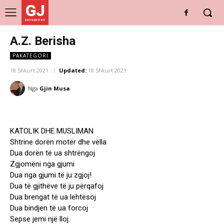
GJ
DRITARE E RE
A.Z. Berisha
PAKATEGORI
18 Shkurt 2021
Updated:
18 Shkurt 2021
Nga
Gjin Musa
KATOLIK DHE MUSLIMAN
Shtrine dorën motër dhe vëlla
Dua dorën të ua shtrëngoj
Zgjomëni nga gjumi
Dua nga gjumi të ju zgjoj!
Dua të gjithëve të ju përqafoj
Dua brengat të ua lehtësoj
Dua bindjen të ua forcoj
Sepse jemi një lloj.