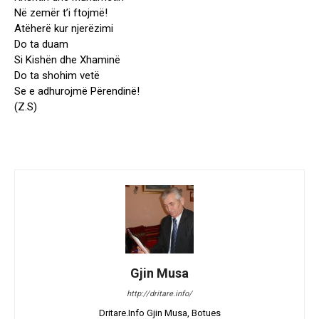
Në zemër t’i ftojmë!
Atëherë kur njerëzimi
Do ta duam
Si Kishën dhe Xhaminë
Do ta shohim vetë
Se e adhurojmë Përendinë!
(Z.S)
Gjin Musa
http://dritare.info/
Dritare.Info Gjin Musa, Botues