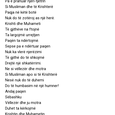
Pa e pranuar njëri-tjetrin
Si Musliman dhe të Krishterë
Paqja në këtë botë
Nuk do të zotëroj as një herë.
Krishti dhe Muhameti
Të gjithëve na ftojnë
Ta largojmë urrejtjen
Paqën ta ndërtojmë.
Sepse pa e ndërtuar paqen
Nuk ka vlerë njerëzimi
Të gjithë do të shkojmë
Drejtë një shkatërrimi.
Ne si vëllezër dhe motra
Si Musliman apo si të Krishterë
Nesë nuk do të duhemi
Do të humbasim në një humner!
Andaj paqen
Sëbashku
Vëllezër dhe ju motra
Duhet ta kërkojmë
Krishtin dhe Muhametin