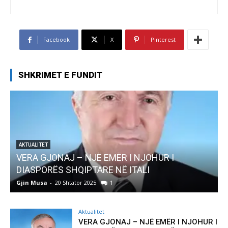
Facebook
X
Pinterest
SHKRIMET E FUNDIT
UR I
AKTUALITET
Pregaditi Gjin Musa-Rome- Shtator 2025
Gjin Musa
-
8 Shtator 2025
0
Aktualitet
VERA GJONAJ – NJË EMËR I NJOHUR I