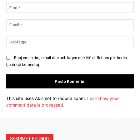
Emr
Ema
Ue
Ruaj emrin tim, email dhe uebfaqen në këtë shfletues për herën
tjetër që komentoj.
This site uses Akismet to reduce spam.
Learn how your
comment data is processed.
SHKRIMET E FUNDIT