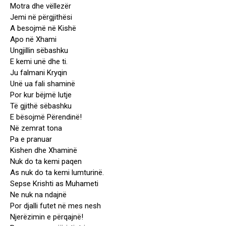
Motra dhe vëllezër
Jemi në përgjithësi
A besojmë në Kishë
Apo në Xhami
Ungjillin sëbashku
E kemi unë dhe ti.
Ju falmani Kryqin
Unë ua fali shaminë
Por kur bëjmë lutje
Të gjithë sëbashku
E bësojmë Përendinë!
Në zemrat tona
Pa e pranuar
Kishen dhe Xhaminë
Nuk do ta kemi paqen
As nuk do ta kemi lumturinë.
Sepse Krishti as Muhameti
Ne nuk na ndajnë
Por djalli futet në mes nesh
Njerëzimin e përqajnë!