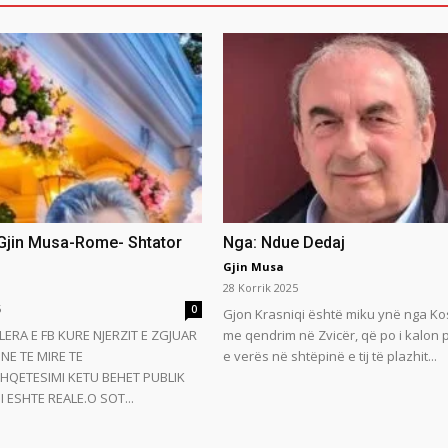
 Gjin Musa-Rome- Shtator
Nga: Ndue Dedaj
Gjin Musa
28 Korrik 2025
5
0
Gjon Krasniqi është miku ynë nga Ko
LERA E FB KURE NJERZIT E ZGJUAR
me qendrim në Zvicër, që po i kalon
NE TE MIRE TE
e verës në shtëpinë e tij të plazhit...
HQETESIMI KETU BEHET PUBLIK
 ESHTE REALE.O SOT...