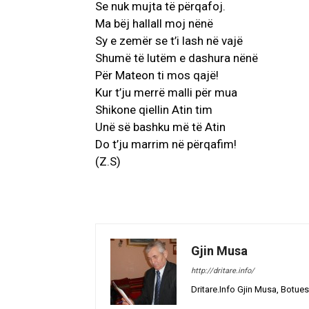
Se nuk mujta të përqafoj.
Ma bëj hallall moj nënë
Sy e zemër se t’i lash në vajë
Shumë të lutëm e dashura nënë
Për Mateon ti mos qajë!
Kur t’ju merrë malli për mua
Shikone qiellin Atin tim
Unë së bashku më të Atin
Do t’ju marrim në përqafim!
(Z.S)
Gjin Musa
http://dritare.info/
Dritare.Info Gjin Musa, Botues