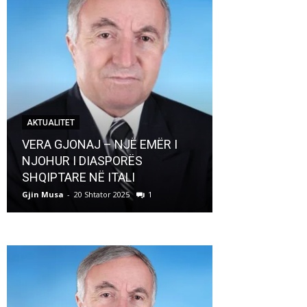
AKTUALITET
AKTUALITET
VERA GJONAJ – NJË EMËR I
NJOHUR I DIASPORËS
Pregaditi Gji
SHQIPTARE NË ITALI
Shtator 2025
Gjin Musa
-
20 Shtator 2025
1
Gjin Musa
-
8 Shtat