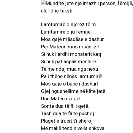
Lamtumirë o njerëz të m’i
Lamtumirë o ju fëmijë
Mos qajë mësuëse e dashur
Për Mateon mos mbani zi!
Si nuk i erdhi monsterit keq
Si nuk pat aspak mëshirë
Të më ndaj mua nga nëna
Pa i thënë nënës lamtumirë!
Mos qajë o babë i dashur!
Gjëj ngushëllime në këtë jetë
Unë Mateu i vogël
Sonte dua të fli i qetë.
Tash dua të fli të pushoj
Plagët e trupit t’i shëroj
Më mallë tëndin vëlla shkova