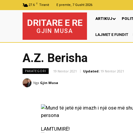
C
27.6
Tiranë
E premte, 7 Gusht 2026
ARTIKUJ
POLI
DRITARE E RE
GJIN MUSA
LAJMET E FUNDIT
A.Z. Berisha
19 Nëntor 2021
Updated:
19 Nëntor 2021
PAKATEGORI
Nga
Gjin Musa
LAMTUMIRË!