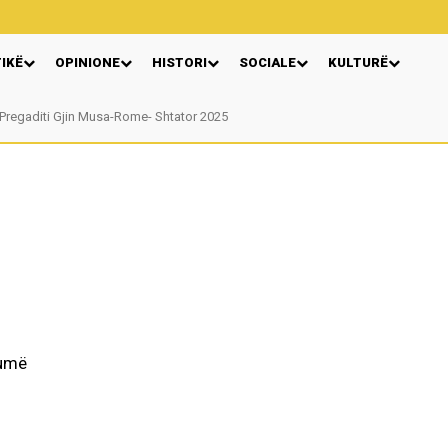
TIKË
OPINIONE
HISTORI
SOCIALE
KULTURË
Pregaditi Gjin Musa-Rome- Shtator 2025