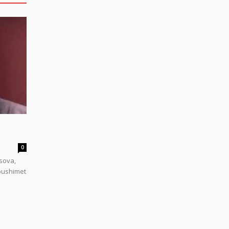
0
sova,
 pushimet