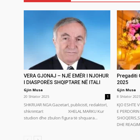
VERA GJONAJ – NJË EMËR I NJOHUR
Pregaditi
I DIASPORËS SHQIPTARE NË ITALI
2025
Gjin Musa
Gjin Musa
20 Shtator 2025
8 Shtator 202
1
SHKRUAR NGA:GazetarI, publicistI, redaktorI,
KJO ESHTE V
shkrimtarI: XHELAL MARKU Kur
E PERDORIN 
studion dhe zbulon figura të shquara...
SHOQERIS,S
DHE REAGIMI