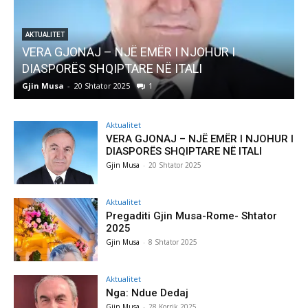
AKTUALITET
Pregaditi Gjin Musa-Rome- Shtator 2025
Gjin Musa
-
8 Shtator 2025
0
Aktualitet
VERA GJONAJ – NJË EMËR I NJOHUR I
DIASPORËS SHQIPTARE NË ITALI
Gjin Musa
-
20 Shtator 2025
Aktualitet
Pregaditi Gjin Musa-Rome- Shtator
2025
Gjin Musa
-
8 Shtator 2025
Aktualitet
Nga: Ndue Dedaj
Gjin Musa
-
28 Korrik 2025