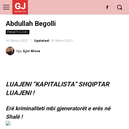
GJ
DRITARE E RE
Abdullah Begolli
PAKATEGORI
10 Shkurt 2021
Updated:
10 Shkurt 2021
Nga
Gjin Musa
LUAJENI “KAPITALISTA” SHQIPTAR
LUAJENI !
Erë kriminaliteti mbi gjeneratorët e erës në
Shalë !