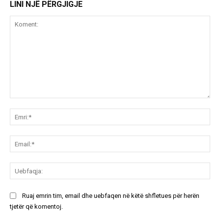
LINI NJË PËRGJIGJE
Koment:
Emr
Ema
Ue
Ruaj emrin tim, email dhe uebfaqen në këtë shfletues për herën
tjetër që komentoj.