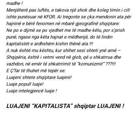
madhe !
Menjëherë pas luftës, e takova një shok dhe koleg timin i cili
ishte punësuar në KFOR. Ai tregonte se ҫka mendonin ata për
hajninë e bërë fenomen në mbarë gjeografinë shqiptare:
Ne po e dijmë se po vjedhet me të madhe këtu, por s’prish
punë, ngase nga këta hajnat e mëdhenjë, do të lindin
kapitalistët e ardhshëm kishin thënë ata !!!
A nuk është mu kështu, kur shihet sesi shteti ynë amë –
Shqipëria, është i vetmi vend në glob, që u shkatrrua dhe
vazhdon, në emër të shkatrrimit të “komunizmit” ???!!!
E Ҫ’far të thuhet më tepër se:
Luajeni shtete shqiptare luajeni!
Luaje popull luaje!
Luaje intelegjencë luaje !
LUAJENI “KAPITALISTA” shqiptar LUAJENI !