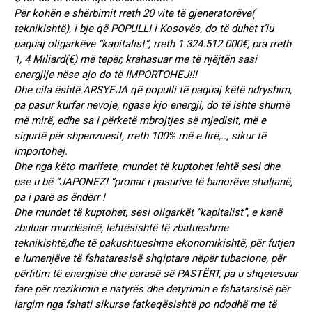
Për kohën e shërbimit rreth 20 vite të gjeneratorëve(
teknikishtë), i bje që POPULLI i Kosovës, do të duhet t’iu
paguaj oligarkëve “kapitalist”, rreth 1.324.512.000€, pra rreth
1, 4 Miliard(€) më tepër, krahasuar me të njëjtën sasi
energjije nëse ajo do të IMPORTOHEJ!!!
Dhe cila është ARSYEJA që populli të paguaj këtë ndryshim,
pa pasur kurfar nevoje, ngase kjo energji, do të ishte shumë
më mirë, edhe sa i përketë mbrojtjes së mjedisit, më e
sigurtë për shpenzuesit, rreth 100% më e lirë,.., sikur të
importohej.
Dhe nga këto marifete, mundet të kuptohet lehtë sesi dhe
pse u bë “JAPONEZI “pronar i pasurive të banorëve shaljanë,
pa i parë as ëndërr !
Dhe mundet të kuptohet, sesi oligarkët “kapitalist”, e kanë
zbuluar mundësinë, lehtësishtë të zbatueshme
teknikishtë,dhe të pakushtueshme ekonomikishtë, për futjen
e lumenjëve të fshataresisë shqiptare nëpër tubacione, për
përfitim të energjisë dhe parasë së PASTËRT, pa u shqetesuar
fare për rrezikimin e natyrës dhe detyrimin e fshatarsisë për
largim nga fshati sikurse fatkeqësishtë po ndodhë me të