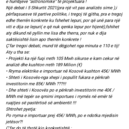
e humbjeve “astronomike” të projektuara !
Një debat i 5 Shkurtit 2021(pra një vit pas analizës sime ),i
përfaqsuesve të partive politike, i tregoj të gjitha, pra e tregoj
edhe therrën konkrete ku fshehet lepuri, por që unë para një
viti e dija se lepuri( e që nuk qenka lepur por hijenë),fshihet
aty dikund në pyllin me lisa dhe therra, por nuk e dija
saktësishtë lisin apo therrën konkrete !
Ҫ’far tregoi debati, mund të dëgjohet nga minuta e 110 e tij!
Aty u tha se:
• Projekti ka një fuqi rreth 105 Mwh sikurse e kam cekur në
analizë dhe kushton rreth 189 Milion (€)
• Rryma elektrike e importuar në Kosovë kushton 45€/ MWh
• Shteti i Kosovës-nga xhepi i popullit fukara e përkrah
investitorin me 85€/ MWh ???!!!
• Dhe shteti i Kosovës po e përkrah investitorin me 40€ /
MWh më tepër se qmimi importues i rrymës në emër të
ruajtjes së pastërtisë së ambientit !!!
Shtrohet pyetja:
Po rryma e importuar prej 45€/ MWh, po e ndotka mjedisin
jetësor?!
Ҫ’far do të thotë kjo konkretishtë :