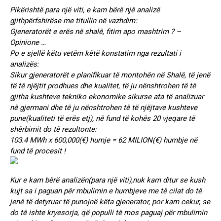
Pikërishtë para një viti, e kam bërë një analizë
gjithpërfshirëse me titullin në vazhdim:
Gjeneratorët e erës në shalë, fitim apo mashtrim ? –
Opinione …
Po e sjellë këtu vetëm këtë konstatim nga rezultati i
analizës:
Sikur gjeneratorët e planifikuar të montohën në Shalë, të jenë
të të njëjtit prodhues dhe kualitet, të ju nënshtrohen të të
gjitha kushteve tekniko ekonomike sikurse ata të analizuar
në gjermani dhe të ju nënshtrohen të të njëjtave kushteve
pune(kualiteti të erës etj), në fund të kohës 20 vjeqare të
shërbimit do të rezultonte:
103.4 MWh x 600,000(€) humje = 62 MILION(€) humbje në
fund të procesit !
Kur e kam bërë analizën(para një viti),nuk kam ditur se kush
kujt sa i paguan për mbulimin e humbjeve me të cilat do të
jenë të detyruar të punojnë këta gjenerator, por kam cekur, se
do të ishte kryesorja, që populli të mos paguaj për mbulimin