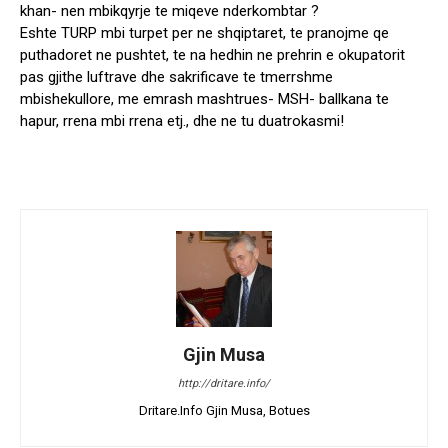
khan- nen mbikqyrje te miqeve nderkombtar ?
Eshte TURP mbi turpet per ne shqiptaret, te pranojme qe
puthadoret ne pushtet, te na hedhin ne prehrin e okupatorit
pas gjithe luftrave dhe sakrificave te tmerrshme
mbishekullore, me emrash mashtrues- MSH- ballkana te
hapur, rrena mbi rrena etj., dhe ne tu duatrokasmi!
Gjin Musa
http://dritare.info/
Dritare.Info Gjin Musa, Botues