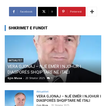
Facebook
X
Pinterest
SHKRIMET E FUNDIT
AKTUALITET
Pregaditi Gjin Musa-Rome- Shtator 2025
Gjin Musa
-
8 Shtator 2025
0
Aktualitet
VERA GJONAJ – NJË EMËR I NJOHUR I
DIASPORËS SHQIPTARE NË ITALI
Gjin Musa
-
20 Shtator 2025