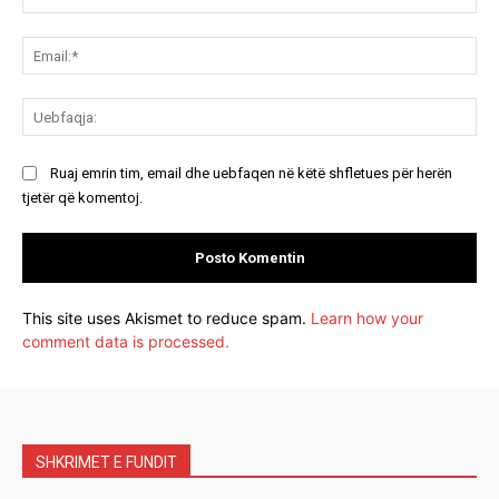
Ema
Ue
Ruaj emrin tim, email dhe uebfaqen në këtë shfletues për herën
tjetër që komentoj.
This site uses Akismet to reduce spam.
Learn how your
comment data is processed.
SHKRIMET E FUNDIT