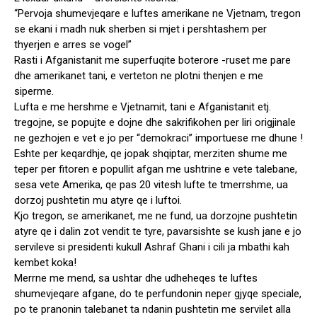
“Pervoja shumevjeqare e luftes amerikane ne Vjetnam, tregon
se ҫekani i madh nuk sherben si mjet i pershtashem per
thyerjen e arres se vogel”
Rasti i Afganistanit me superfuqite boterore -ruset me pare
dhe amerikanet tani, e verteton ne plotni thenjen e me
siperme.
Lufta e me hershme e Vjetnamit, tani e Afganistanit etj.
tregojne, se popujte e dojne dhe sakrifikohen per liri origjinale
ne gezhojen e vet e jo per “demokraci” importuese me dhune !
Eshte per keqardhje, qe jopak shqiptar, merziten shume me
teper per fitoren e popullit afgan me ushtrine e vete talebane,
sesa vete Amerika, qe pas 20 vitesh lufte te tmerrshme, ua
dorzoj pushtetin mu atyre qe i luftoi.
Kjo tregon, se amerikanet, me ne fund, ua dorzojne pushtetin
atyre qe i dalin zot vendit te tyre, pavarsishte se kush jane e jo
servileve si presidenti kukull Ashraf Ghani i cili ja mbathi kah
kembet koka!
Merrne me mend, sa ushtar dhe udheheqes te luftes
shumevjeqare afgane, do te perfundonin neper gjyqe speciale,
po te pranonin talebanet ta ndanin pushtetin me servilet alla