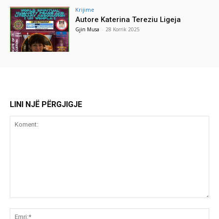
Krijime
Autore Katerina Tereziu Ligeja
Gjin Musa
-
28 Korrik 2025
LINI NJË PËRGJIGJE
Koment:
Emr