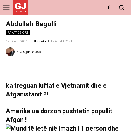
GJ
DRITARE E RE
Abdullah Begolli
PAKATEGORI
17 Gusht 2021
Updated:
17 Gusht 2021
Nga
Gjin Musa
Ҫka treguan luftat e Vjetnamit dhe e
Afganistanit ?!
Amerika ua dorzon pushtetin popullit
Afgan !