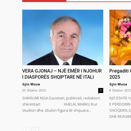
VERA GJONAJ – NJË EMËR I NJOHUR
Pregaditi
I DIASPORËS SHQIPTARE NË ITALI
2025
Gjin Musa
Gjin Musa
20 Shtator 2025
8 Shtator 202
1
SHKRUAR NGA:GazetarI, publicistI, redaktorI,
KJO ESHTE V
shkrimtarI: XHELAL MARKU Kur
E PERDORIN 
studion dhe zbulon figura të shquara...
SHOQERIS,S
DHE REAGIMI