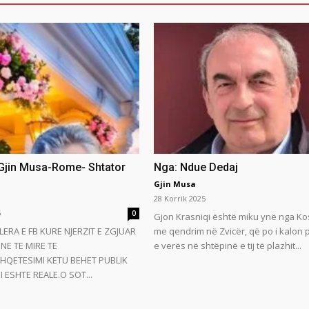
 Gjin Musa-Rome- Shtator
Nga: Ndue Dedaj
Gjin Musa
28 Korrik 2025
5
0
Gjon Krasniqi është miku ynë nga Ko
LERA E FB KURE NJERZIT E ZGJUAR
me qendrim në Zvicër, që po i kalon
NE TE MIRE TE
e verës në shtëpinë e tij të plazhit...
HQETESIMI KETU BEHET PUBLIK
 ESHTE REALE.O SOT...