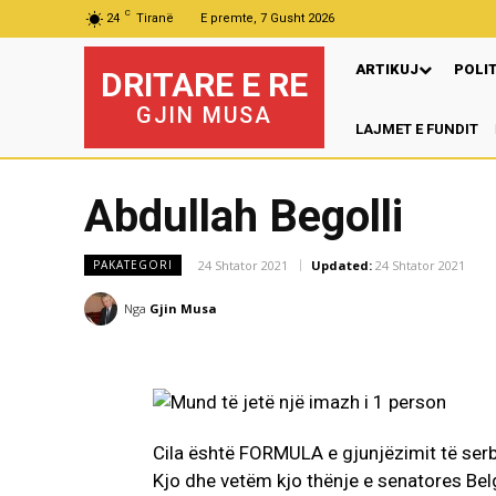
C
24
Tiranë
E premte, 7 Gusht 2026
ARTIKUJ
POLI
DRITARE E RE
GJIN MUSA
LAJMET E FUNDIT
Abdullah Begolli
24 Shtator 2021
Updated:
24 Shtator 2021
PAKATEGORI
Nga
Gjin Musa
Cila është FORMULA e gjunjëzimit të serb
Kjo dhe vetëm kjo thënje e senatores Bel