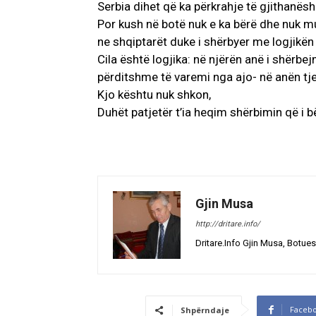
Serbia dihet që ka përkrahje të gjithanë
Por kush në botë nuk e ka bërë dhe nuk m
ne shqiptarët duke i shërbyer me logjikën e
Cila është logjika: në njërën anë i shërbe
përditshme të varemi nga ajo- në anën tje
Kjo kështu nuk shkon,
Duhët patjetër t’ia heqim shërbimin që i 
Gjin Musa
http://dritare.info/
Dritare.Info Gjin Musa, Botues
Faceb
Shpërndaje