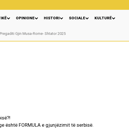
TIKË
OPINIONE
HISTORI
SOCIALE
KULTURË
Pregaditi Gjin Musa-Rome- Shtator 2025
Nga: Ndue Dedaj
isë?!
ge është FORMULA e gjunjëzimit të serbisë.