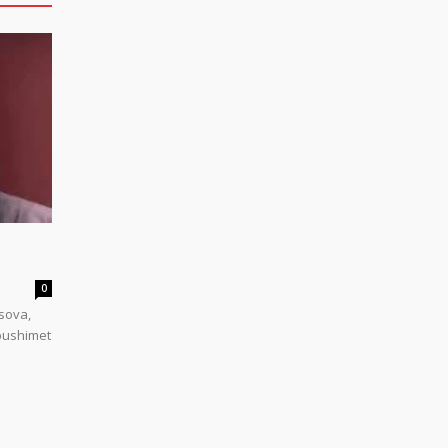
0
sova,
 pushimet