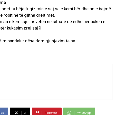
shme
undet ta bëjë fuqizimin e saj sa e kemi bër dhe po e bëjmë
 robit në të gjitha drejtimet.
jm sa e kemi sjellur vetën në situatë që edhe për bukën e
tër kukasim prej saj?!
bëjm pandalur nëse dom gjunjëzim të saj.
ook
X
Pinterest
WhatsApp