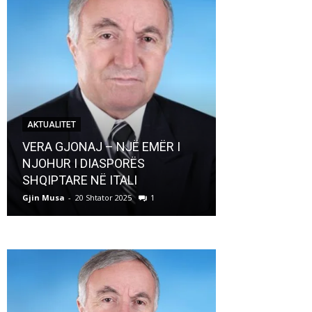
AKTUALITET
AKTUALITET
VERA GJONAJ – NJË EMËR I
NJOHUR I DIASPORËS
Pregaditi Gji
SHQIPTARE NË ITALI
Shtator 2025
Gjin Musa
-
20 Shtator 2025
1
Gjin Musa
-
8 Shtat