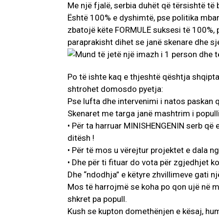
Me një fjalë, serbia duhët që tërsishtë të
Është 100% e dyshimtë, pse politika mbarë 
zbatojë këte FORMULË suksesi të 100%, p
paraprakisht dihet se janë skenare dhe sj
Po të ishte kaq e thjeshtë qështja shqipt
shtrohet domosdo pyetja:
Pse lufta dhe intervenimi i natos pask
Skenaret me targa janë mashtrim i populli
• Për ta harruar MINISHENGENIN serb që e
ditësh !
• Për të mos u vërejtur projektet e dala 
• Dhe për ti fituar do vota për zgjedhje
Dhe “ndodhja” e këtyre zhvillimeve gati n
Mos të harrojmë se koha po qon ujë në mul
shkret pa popull.
Kush se kupton domethënjen e kësaj, hum