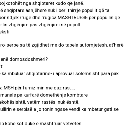
 bojkotohët nga shqiptarët kudo që janë.
shqiptare asnjëherë nuk i bëri thirrje popullit që ta
or ndjek rrugë dhe rrugica MASHTRUESE për popullin që
ellin zhgënjim pas zhgënjimi në popull.
aro-serbe sa të zgjidhet me do tabela automjetesh, at’herë
an qenë domosdoshmëri?
t:
 ka mbuluar shqiptarinë- i aprovuar solemnisht para pak
nga MSH për furnizimin me gaz rus,…,
t komunale pa kurfarë domethënje kombtare
jëkohësishtë, vetëm rastësi nuk është.
lirin e serbisë e jo tonin ngase vendi ka mbetur gati se
b kohë kot duke e mashtruar vetveten.