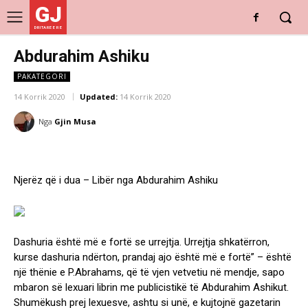
GJ
DRITARE E RE
Abdurahim Ashiku
PAKATEGORI
14 Korrik 2020
Updated:
14 Korrik 2020
Nga
Gjin Musa
Njerëz që i dua – Libër nga Abdurahim Ashiku
Dashuria është më e fortë se urrejtja. Urrejtja shkatërron,
kurse dashuria ndërton, prandaj ajo është më e fortë” – është
një thënie e P.Abrahams, që të vjen vetvetiu në mendje, sapo
mbaron së lexuari librin me publicistikë të Abdurahim Ashikut.
Shumëkush prej lexuesve, ashtu si unë, e kujtojnë gazetarin