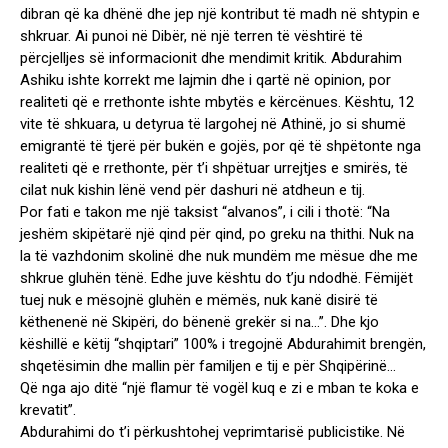
dibran që ka dhënë dhe jep një kontribut të madh në shtypin e
shkruar. Ai punoi në Dibër, në një terren të vështirë të
përcjelljes së informacionit dhe mendimit kritik. Abdurahim
Ashiku ishte korrekt me lajmin dhe i qartë në opinion, por
realiteti që e rrethonte ishte mbytës e kërcënues. Kështu, 12
vite të shkuara, u detyrua të largohej në Athinë, jo si shumë
emigrantë të tjerë për bukën e gojës, por që të shpëtonte nga
realiteti që e rrethonte, për t’i shpëtuar urrejtjes e smirës, të
cilat nuk kishin lënë vend për dashuri në atdheun e tij.
Por fati e takon me një taksist “alvanos”, i cili i thotë: “Na
jeshëm skipëtarë një qind për qind, po greku na thithi. Nuk na
la të vazhdonim skolinë dhe nuk mundëm me mësue dhe me
shkrue gluhën tënë. Edhe juve kështu do t’ju ndodhë. Fëmijët
tuej nuk e mësojnë gluhën e mëmës, nuk kanë disirë të
këthenenë në Skipëri, do bënenë grekër si na…”. Dhe kjo
këshillë e këtij “shqiptari” 100% i tregojnë Abdurahimit brengën,
shqetësimin dhe mallin për familjen e tij e për Shqipërinë…
Që nga ajo ditë “një flamur të vogël kuq e zi e mban te koka e
krevatit”.
Abdurahimi do t’i përkushtohej veprimtarisë publicistike. Në