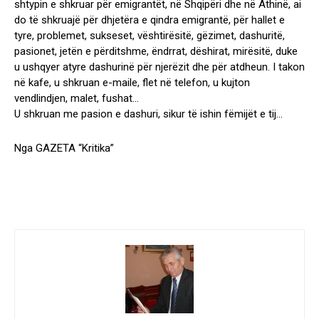
shtypin e shkruar për emigrantët, në Shqipëri dhe në Athinë, ai
do të shkruajë për dhjetëra e qindra emigrantë, për hallet e
tyre, problemet, sukseset, vështirësitë, gëzimet, dashuritë,
pasionet, jetën e përditshme, ëndrrat, dëshirat, mirësitë, duke
u ushqyer atyre dashurinë për njerëzit dhe për atdheun. I takon
në kafe, u shkruan e-maile, flet në telefon, u kujton
vendlindjen, malet, fushat…
U shkruan me pasion e dashuri, sikur të ishin fëmijët e tij…
Nga GAZETA “Kritika”