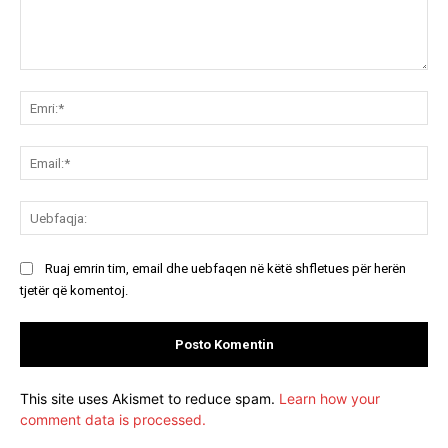
Koment:
Emr
Ema
Ue
Ruaj emrin tim, email dhe uebfaqen në këtë shfletues për herën
tjetër që komentoj.
This site uses Akismet to reduce spam.
Learn how your
comment data is processed.