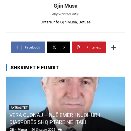
Gjin Musa
http://dritare.info/
Dritare.Info Gjin Musa, Botues
Facebook
X
Pinterest
SHKRIMET E FUNDIT
AKTUALITET
Pregaditi Gjin Musa-Rome- Shtator 2025
Gjin Musa
-
8 Shtator 2025
0