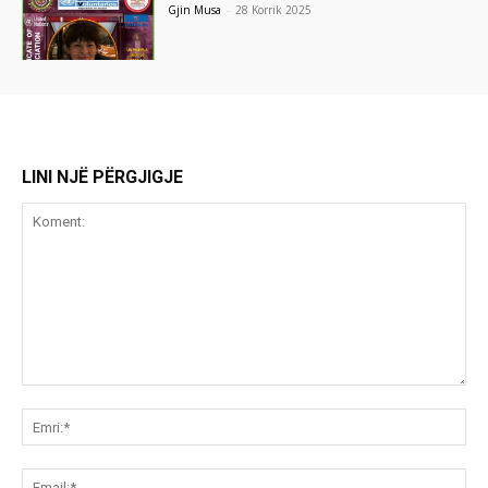
Gjin Musa
-
28 Korrik 2025
LINI NJË PËRGJIGJE
Koment:
Emr
Ema