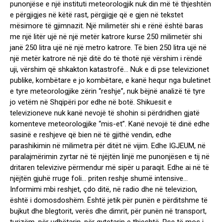
punonjëse e një instituti meteorologjik nuk din më të thjeshtën
e përgjigjes në këtë rast, përgjigje që e gjen në tekstet
mësimore të gjimnazit. Një milimetër shi e rënë është baras
me një litër ujë në një metër katrore kurse 250 milimetër shi
janë 250 litra ujë në një metro katrore. Të bien 250 litra ujë në
një metër katrore në një ditë do të thotë një vërshim i rëndë
uji, vërshim që shkakton katastrofë… Nuk e di pse televizionet
publike, kombëtare e jo kombëtare, e kanë hequr nga buletinet
e tyre meteorologjike zërin “reshje”, nuk bëjnë analizë të tyre
jo vetëm në Shqipëri por edhe në botë. Shikuesit e
televizioneve nuk kanë nevojë të shohin si përdridhen gjatë
komenteve meteorologjike “mis-et”. Kanë nevojë të dinë edhe
sasinë e reshjeve që bien në të gjithë vendin, edhe
parashikimin në milimetra për ditët në vijim. Edhe IGJEUM, në
paralajmërimin zyrtar në të njëjtën linjë me punonjësen e tij në
dritaren televizive përmendur më sipër u paraqit. Edhe ai në të
njëjtën gjuhë rruge foli… priten reshje shumë intensive…
Informimi mbi reshjet, çdo ditë, në radio dhe në televizion,
është i domosdoshëm. Është jetik për punën e përditshme të
bujkut dhe blegtorit, verës dhe dimrit, për punën në transport,