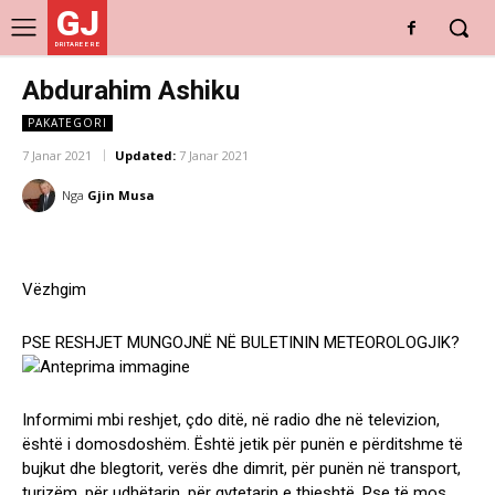
GJ
DRITARE E RE
Abdurahim Ashiku
PAKATEGORI
7 Janar 2021
Updated:
7 Janar 2021
Nga
Gjin Musa
Vëzhgim
PSE RESHJET MUNGOJNË NË BULETININ METEOROLOGJIK?
Informimi mbi reshjet, çdo ditë, në radio dhe në televizion,
është i domosdoshëm. Është jetik për punën e përditshme të
bujkut dhe blegtorit, verës dhe dimrit, për punën në transport,
turizëm, për udhëtarin, për qytetarin e thjeshtë. Pse të mos