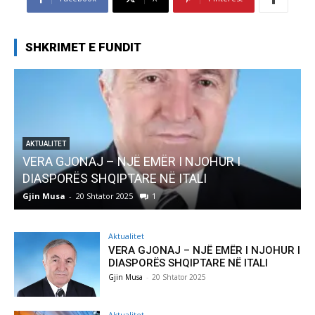
SHKRIMET E FUNDIT
AJ – NJË EMËR I NJOHUR I
AKTUALITET
 SHQIPTARE NË ITALI
Pregaditi Gjin 
0 Shtator 2025
1
Gjin Musa
-
8 Shtator
Aktualitet
VERA GJONAJ – NJË EMËR I NJOHUR I
DIASPORËS SHQIPTARE NË ITALI
Gjin Musa
-
20 Shtator 2025
Aktualitet