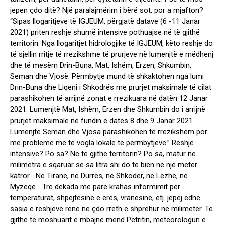
jepen çdo ditë? Një paralajmërim i bërë sot, por a mjafton?
“Sipas llogaritjeve të IGJEUM, përgjatë datave (6 -11 Janar
2021) priten reshje shumë intensive pothuajse në të gjithë
territorin. Nga llogaritjet hidrologjike të IGJEUM, këto reshje do
të sjellin rritje të rrezikshme të prurjeve në lumenjtë e mëdhenj
dhe të mesëm Drin-Buna, Mat, Ishëm, Erzen, Shkumbin,
Seman dhe Vjosë. Përmbytje mund të shkaktohen nga lumi
Drin-Buna dhe Liqeni i Shkodrës me prurjet maksimale të cilat
parashikohen të arrijnë zonat e rrezikuara në datën 12 Janar
2021. Lumenjtë Mat, Ishëm, Erzen dhe Shkumbin do i arrijnë
prurjet maksimale në fundin e datës 8 dhe 9 Janar 2021.
Lumenjtë Seman dhe Vjosa parashikohen të rrezikshëm por
me probleme më të vogla lokale të përmbytjeve.” Reshje
intensive? Po sa? Në të gjithë territorin? Po sa, matur në
milimetra e sqaruar se sa litra shi do të bien në një metër
katror… Në Tiranë, në Durrës, në Shkodër, në Lezhë, në
Myzeqe… Tre dekada më parë krahas informimit për
temperaturat, shpejtësinë e erës, vranësinë, etj. jepej edhe
sasia e reshjeve rënë në çdo rreth e shprehur në milimetër. Të
gjithë të moshuarit e mbajnë mend Petritin, meteorologun e