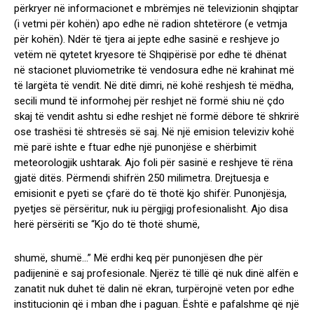
përkryer në informacionet e mbrëmjes në televizionin shqiptar
(i vetmi për kohën) apo edhe në radion shtetërore (e vetmja
për kohën). Ndër të tjera ai jepte edhe sasinë e reshjeve jo
vetëm në qytetet kryesore të Shqipërisë por edhe të dhënat
në stacionet pluviometrike të vendosura edhe në krahinat më
të largëta të vendit. Në ditë dimri, në kohë reshjesh të mëdha,
secili mund të informohej për reshjet në formë shiu në çdo
skaj të vendit ashtu si edhe reshjet në formë dëbore të shkrirë
ose trashësi të shtresës së saj. Në një emision televiziv kohë
më parë ishte e ftuar edhe një punonjëse e shërbimit
meteorologjik ushtarak. Ajo foli për sasinë e reshjeve të rëna
gjatë ditës. Përmendi shifrën 250 milimetra. Drejtuesja e
emisionit e pyeti se çfarë do të thotë kjo shifër. Punonjësja,
pyetjes së përsëritur, nuk iu përgjigj profesionalisht. Ajo disa
herë përsëriti se “Kjo do të thotë shumë,
shumë, shumë…” Më erdhi keq për punonjësen dhe për
padijeninë e saj profesionale. Njerëz të tillë që nuk dinë alfën e
zanatit nuk duhet të dalin në ekran, turpërojnë veten por edhe
institucionin që i mban dhe i paguan. Është e pafalshme që një