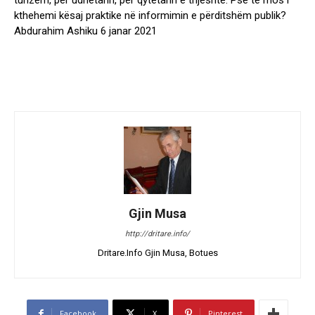
turizëm, për udhëtarin, për qytetarin e thjeshtë. Pse të mos i
kthehemi kësaj praktike në informimin e përditshëm publik?
Abdurahim Ashiku 6 janar 2021
Gjin Musa
http://dritare.info/
Dritare.Info Gjin Musa, Botues
Facebook
X
Pinterest