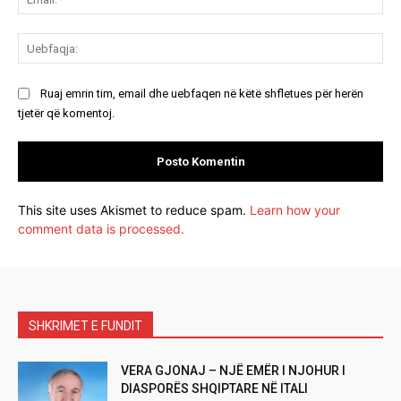
Ue
Ruaj emrin tim, email dhe uebfaqen në këtë shfletues për herën
tjetër që komentoj.
This site uses Akismet to reduce spam.
Learn how your
comment data is processed.
SHKRIMET E FUNDIT
VERA GJONAJ – NJË EMËR I NJOHUR I
DIASPORËS SHQIPTARE NË ITALI