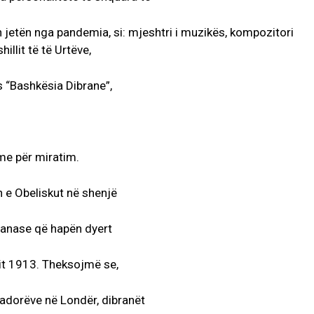
n jetën nga pandemia, si: mjeshtri i muzikës, kompozitori
illit të të Urtëve,
s “Bashkësia Dibrane”,
me për miratim.
n e Obeliskut në shenjë
iranase që hapën dyert
tit 1913. Theksojmë se,
dorëve në Londër, dibranët