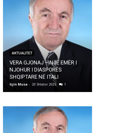
AKTUALITET
AKTUALITET
VERA GJONAJ – NJË EMËR I
NJOHUR I DIASPORËS
Pregaditi Gji
SHQIPTARE NË ITALI
Shtator 2025
Gjin Musa
-
20 Shtator 2025
1
Gjin Musa
-
8 Shtat