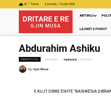
C
26
Tiranë
E premte, 7 Gusht 2026
ARTIKUJ
POLI
DRITARE E RE
GJIN MUSA
LAJMET E FUNDIT
Pr
Abdurahim Ashiku
3 Prill 2021
Updated:
3 Prill 2021
PAKATEGORI
Nga
Gjin Musa
E KUJT DIBRE ËSHTË “BASHKËSIA DIBRAN