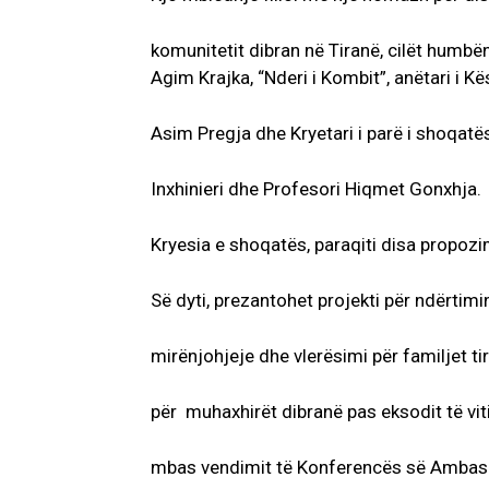
komunitetit dibran në Tiranë, cilët humbë
Agim Krajka, “Nderi i Kombit”, anëtari i Kësh
Asim Pregja dhe Kryetari i parë i shoqatë
Inxhinieri dhe Profesori Hiqmet Gonxhja.
Kryesia e shoqatës, paraqiti disa propozi
Së dyti, prezantohet projekti për ndërtimi
mirënjohjeje dhe vlerësimi për familjet t
për muhaxhirët dibranë pas eksodit të vi
mbas vendimit të Konferencës së Ambasa