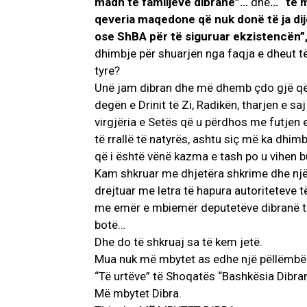
madh të familjeve dibrane”…
dhe
… “të 
qeveria maqedone që nuk donë të ja dij
ose ShBA për të siguruar ekzistencën”
dhimbje për shuarjen nga faqja e dheut t
tyre?
Unë jam dibran dhe më dhemb çdo gjë që
degën e Drinit të Zi, Radikën, tharjen e 
virgjëria e Setës që u përdhos me futjen e
të rrallë të natyrës, ashtu siç më ka dhi
që i është vënë kazma e tash po u vihen b
Kam shkruar me dhjetëra shkrime dhe një
drejtuar me letra të hapura autoriteteve t
me emër e mbiemër deputetëve dibranë të 
botë…
Dhe do të shkruaj sa të kem jetë.
Mua nuk më mbytet as edhe një pëllëmbë t
“Të urtëve” të Shoqatës “Bashkësia Dibra
Më mbytet Dibra.