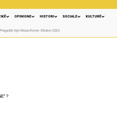
TIKË
OPINIONE
HISTORI
SOCIALE
KULTURË
egaditi Gjin Musa-Rome- Shtator 2025
Nga: Ndue Dedaj
E” ?