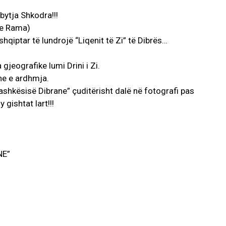
ytja Shkodra!!!
a e Rama)
qiptar të lundrojë “Liqenit të Zi” të Dibrës…
jeografike lumi Drini i Zi.
he e ardhmja.
Bashkësisë Dibrane” çuditërisht dalë në fotografi pas
ishtat lart!!!
NE”