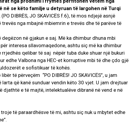
mirat nga prodhimi i rrymës përfitohen vetëm nga
ë në se këto familje u detyruan të largohen në Turqi
,
(PO DIBRËS, JO SKAVICËS f.6), të mos ndjejë asnjë
ë trevës nga mbajnë mbiemrin e trevës dhe të parëve të
 degëzon në gjakun e saj. Më ka dhimbur dhuna mbi
saj për interesa sllavomaqedone, ashtu siç më ka dhimbur
 rrjedhës qelibar të saj nëpër tuba duke shuar një bukuri
mbur edhe Valbona nga HEC-et korruptive mbi të dhe çdo gjë
uldozerët e sofistikuar të kohës.
 libër të përveçëm “PO DIBRËS! JO SKAVICËS”, u jam
ë larta që kanë sunduar vendin këto 30 vjet. U jam drejtuar
djathtë e të majtë, intelektualëve dibranë në vend e në
roje të paraardhësve të mi, ashtu siç nuk u mbytet edhe
ne”.