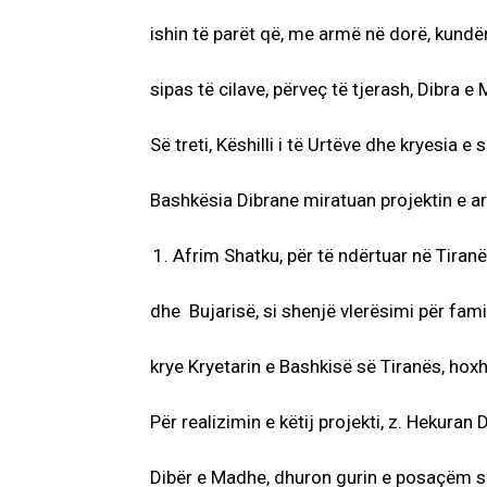
ishin të parët që, me armë në dorë, kund
sipas të cilave, përveç të tjerash, Dibra e
Së treti, Këshilli i të Urtëve dhe kryesia e
Bashkësia Dibrane miratuan projektin e ar
Afrim Shatku, për të ndërtuar në Tiran
dhe Bujarisë, si shenjë vlerësimi për fami
krye Kryetarin e Bashkisë së Tiranës, hoxh
Për realizimin e këtij projekti, z. Hekuran
Dibër e Madhe, dhuron gurin e posaçëm sk