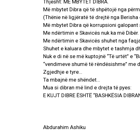
Thjesht: MË MBYTET DIBRA.
Më mbytet Dibra që të shpëtojë nga përmb
(Thënie në ligjëratë të drejtë nga Berish
Më mbytet Dibra që korrupsioni galopant sh
Me ndërtimin e Skavicës nuk ka më Dibër.
Me ndërtimin e Skavicës shuhet nga faqja g
Shuhet e kaluara dhe mbytet e tashmja d
Nuk e di në se më kuptojnë “Të urtët” e “
“vendimeve shumë të rëndësishme” me dy g
Zgjedhje e tyre…
Ta mbajnë me shëndet…
Mua si dibran më lind e drejta të pyes:
E KUJT DIBRE ËSHTË “BASHKËSIA DIBRA
Abdurahim Ashiku