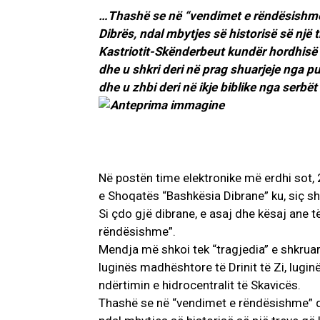
…Thashë se në “vendimet e rëndësishme” 
Dibrës, ndal mbytjes së historisë së një t
Kastriotit-Skënderbeut kundër hordhisë 
dhe u shkri deri në prag shuarjeje nga 
dhe u zhbi deri në ikje biblike nga serbët
Në postën time elektronike më erdhi sot, 
e Shoqatës “Bashkësia Dibrane” ku, siç s
Si çdo gjë dibrane, e asaj dhe kësaj ane të
rëndësishme”.
Mendja më shkoi tek “tragjedia” e shkruar
luginës madhështore të Drinit të Zi, luginë
ndërtimin e hidrocentralit të Skavicës.
Thashë se në “vendimet e rëndësishme” do 