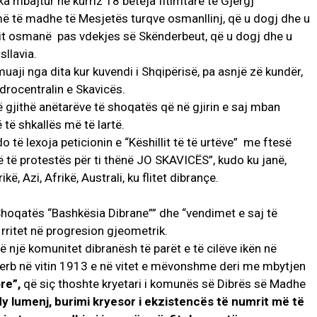
ka mbajtur në kurriz 18 beteja fitimtare të Gjergj
ë të madhe të Mesjetës turqve osmanllinj, që u dogj dhe u
sit osmanë pas vdekjes së Skënderbeut, që u dogj dhe u
sllavia.
ji nga dita kur kuvendi i Shqipërisë, pa asnjë zë kundër,
drocentralin e Skavicës.
ë gjithë anëtarëve të shoqatës që në gjirin e saj mban
 të shkallës më të lartë.
të lexoja peticionin e “Këshillit të të urtëve” me ftesë
rë të protestës për ti thënë JO SKAVICËS”, kudo ku janë,
kë, Azi, Afrikë, Australi, ku flitet dibrançe.
hoqatës “Bashkësia Dibrane”” dhe “vendimet e saj të
rritet në progresion gjeometrik.
 një komunitet dibranësh të parët e të cilëve ikën në
rb në vitin 1913 e në vitet e mëvonshme deri me mbytjen
ore”,
që siç thoshte kryetari i komunës së Dibrës së Madhe
 dy lumenj, burimi kryesor i ekzistencës të numrit më të