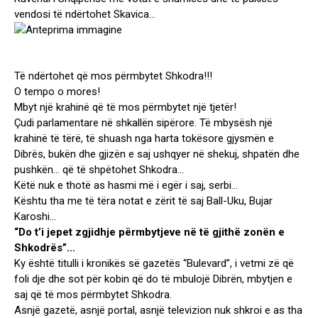
vendosi të ndërtohet Skavica…
Të ndërtohet që mos përmbytet Shkodra!!!
O tempo o mores!
Mbyt një krahinë që të mos përmbytet një tjetër!
Çudi parlamentare në shkallën sipërore. Të mbysësh një
krahinë të tërë, të shuash nga harta tokësore gjysmën e
Dibrës, bukën dhe gjizën e saj ushqyer në shekuj, shpatën dhe
pushkën… që të shpëtohet Shkodra…
Këtë nuk e thotë as hasmi më i egër i saj, serbi…
Kështu tha me të tëra notat e zërit të saj Ball-Uku, Bujar
Karoshi…
“Do t’i jepet zgjidhje përmbytjeve në të gjithë zonën e
Shkodrës”…
Ky është titulli i kronikës së gazetës “Bulevard”, i vetmi zë që
foli dje dhe sot për kobin që do të mbulojë Dibrën, mbytjen e
saj që të mos përmbytet Shkodra.
Asnjë gazetë, asnjë portal, asnjë televizion nuk shkroi e as tha