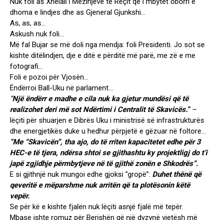
Nuk foli as Xhelali i Mëzinjëve të Reçit që i mbytet oborri e
dhoma e lindjes dhe as Gjeneral Gjunkshi…
As, as, as…
Askush nuk foli…
Më fal Bujar se më doli nga mendja: foli Presidenti. Jo sot se
kishte ditëlindjen, dje e ditë e përditë më parë, me zë e me
fotografi…
Foli e pozoi për Vjosën…
Ëndërroi Ball-Uku në parlament…
“
Një ëndërr e madhe e cila nuk ka gjetur mundësi që të
realizohet deri më sot Ndërtimi i Centralit të Skavicës.”
–
lëçiti për shuarjen e Dibrës Uku i ministrisë së infrastrukturës
dhe energjetikës duke u hedhur përpjetë e gëzuar në foltore…
“Me “Skavicën”, tha ajo, do të rriten kapacitetet edhe për 3
HEC-e të tjera, ndërsa shtoi se gjithashtu ky projektligj do t’i
japë zgjidhje përmbytjeve në të gjithë zonën e Shkodrës”.
E si gjithnjë nuk mungoi edhe gjoksi “gropë”:
Duhet thënë që
qeveritë e mëparshme nuk arritën që ta plotësonin këtë
vepër.
Se për kë e kishte fjalën nuk lëçiti asnjë fjalë më tepër.
Mbase ishte romuz për Berishën që një dyzynë vjetësh më