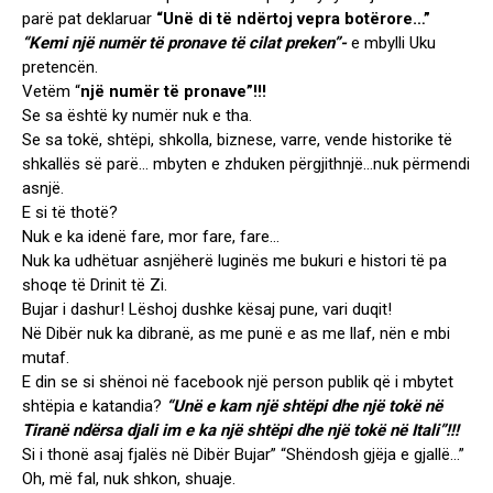
parë pat deklaruar
“Unë di të ndërtoj vepra botërore…”
“Kemi një numër të pronave të cilat preken”-
e mbylli Uku
pretencën.
Vetëm “
një numër të pronave”!!!
Se sa është ky numër nuk e tha.
Se sa tokë, shtëpi, shkolla, biznese, varre, vende historike të
shkallës së parë… mbyten e zhduken përgjithnjë…nuk përmendi
asnjë.
E si të thotë?
Nuk e ka idenë fare, mor fare, fare…
Nuk ka udhëtuar asnjëherë luginës me bukuri e histori të pa
shoqe të Drinit të Zi.
Bujar i dashur! Lëshoj dushke kësaj pune, vari duqit!
Në Dibër nuk ka dibranë, as me punë e as me llaf, nën e mbi
mutaf.
E din se si shënoi në facebook një person publik që i mbytet
shtëpia e katandia?
“Unë e kam një shtëpi dhe një tokë në
Tiranë ndërsa djali im e ka një shtëpi dhe një tokë në Itali”!!!
Si i thonë asaj fjalës në Dibër Bujar” “Shëndosh gjëja e gjallë…”
Oh, më fal, nuk shkon, shuaje.