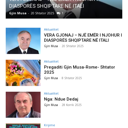
Pregaditi Gjin Musa-Rome- Shtator 2025
Gjin Musa
-
8 Shtator 2025
0
Aktualitet
VERA GJONAJ – NJË EMËR I NJOHUR I
DIASPORËS SHQIPTARE NË ITALI
Gjin Musa
-
20 Shtator 2025
Aktualitet
Pregaditi Gjin Musa-Rome- Shtator
2025
Gjin Musa
-
8 Shtator 2025
Aktualitet
Nga: Ndue Dedaj
Gjin Musa
-
28 Korrik 2025
Krijime