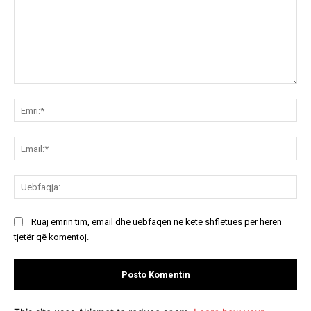
Koment:
Emr
Ema
Ue
Ruaj emrin tim, email dhe uebfaqen në këtë shfletues për herën
tjetër që komentoj.