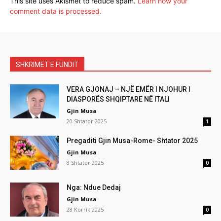
This site uses Akismet to reduce spam.
Learn how your
comment data is processed.
SHKRIMET E FUNDIT
VERA GJONAJ – NJË EMËR I NJOHUR I
DIASPORËS SHQIPTARE NË ITALI
Gjin Musa
20 Shtator 2025
1
Pregaditi Gjin Musa-Rome- Shtator 2025
Gjin Musa
8 Shtator 2025
0
Nga: Ndue Dedaj
Gjin Musa
28 Korrik 2025
0