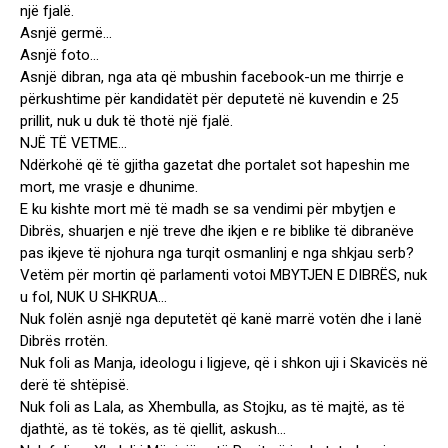
një fjalë.
Asnjë germë…
Asnjë foto…
Asnjë dibran, nga ata që mbushin facebook-un me thirrje e
përkushtime për kandidatët për deputetë në kuvendin e 25
prillit, nuk u duk të thotë një fjalë.
NJË TË VETME…
Ndërkohë që të gjitha gazetat dhe portalet sot hapeshin me
mort, me vrasje e dhunime.
E ku kishte mort më të madh se sa vendimi për mbytjen e
Dibrës, shuarjen e një treve dhe ikjen e re biblike të dibranëve
pas ikjeve të njohura nga turqit osmanlinj e nga shkjau serb?
Vetëm për mortin që parlamenti votoi MBYTJEN E DIBRËS, nuk
u fol, NUK U SHKRUA…
Nuk folën asnjë nga deputetët që kanë marrë votën dhe i lanë
Dibrës rrotën.
Nuk foli as Manja, ideologu i ligjeve, që i shkon uji i Skavicës në
derë të shtëpisë.
Nuk foli as Lala, as Xhembulla, as Stojku, as të majtë, as të
djathtë, as të tokës, as të qiellit, askush…