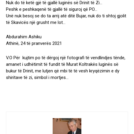
Nuk do të ketë gjë të gjallë luginës së Drinit të Zi…
Peshk e peshkaqenë të gjallë të siguroj që PO…
Unë nuk besoj se do ta arrij atë ditë Bujar, nuk do ti shtoj gjolit
të Skavicës një grusht me lot…
Abdurahim Ashiku
Athinë, 24 të pranverës 2021
V.O Për kujtim po të dërgoj një fotografi të vendlindjes tënde,
amanet i udhëtimit të fundit të Murat Koltrakës luginës së
bukur të Drinit, me lutjen që mbi të të vesh kryqëzimin e dy
shiritave të zi, simbol i mortjes…