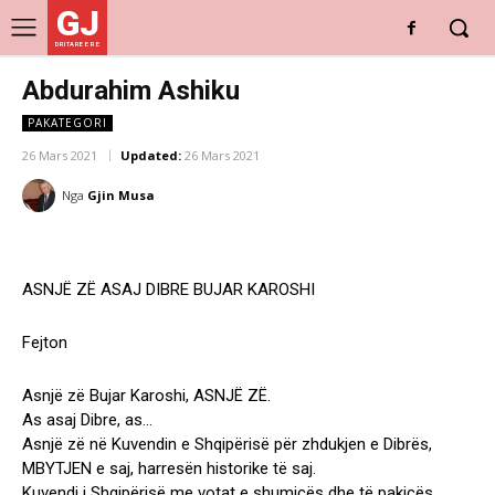
GJ
DRITARE E RE
Abdurahim Ashiku
PAKATEGORI
26 Mars 2021
Updated:
26 Mars 2021
Nga
Gjin Musa
ASNJË ZË ASAJ DIBRE BUJAR KAROSHI
Fejton
Asnjë zë Bujar Karoshi, ASNJË ZË.
As asaj Dibre, as…
Asnjë zë në Kuvendin e Shqipërisë për zhdukjen e Dibrës,
MBYTJEN e saj, harresën historike të saj.
Kuvendi i Shqipërisë me votat e shumicës dhe të pakicës