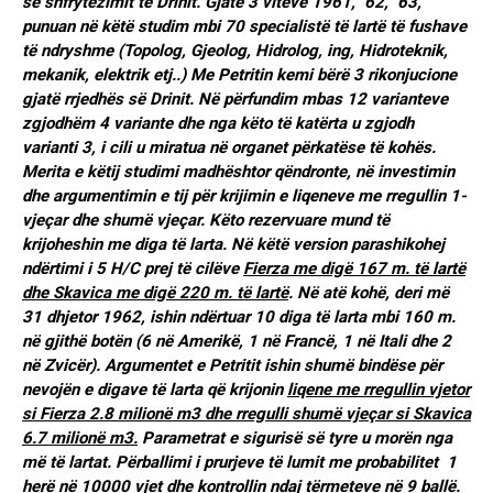
së shfrytëzimit të Drinit. Gjatë 3 viteve 1961, ‘62, ‘63,
punuan në këtë studim mbi 70 specialistë të lartë të fushave
të ndryshme (Topolog, Gjeolog, Hidrolog, ing, Hidroteknik,
mekanik, elektrik etj..) Me Petritin kemi bërë 3 rikonjucione
gjatë rrjedhës së Drinit. Në përfundim mbas 12 varianteve
zgjodhëm 4 variante dhe nga këto të katërta u zgjodh
varianti 3, i cili u miratua në organet përkatëse të kohës.
Merita e këtij studimi madhështor qëndronte, në investimin
dhe argumentimin e tij për krijimin e liqeneve me rregullin 1-
vjeçar dhe shumë vjeçar. Këto rezervuare mund të
krijoheshin me diga të larta. Në këtë version parashikohej
ndërtimi i 5 H/C prej të cilëve
Fierza me digë 167 m. të lartë
dhe Skavica me digë 220 m. të lartë
. Në atë kohë, deri më
31 dhjetor 1962, ishin ndërtuar 10 diga të larta mbi 160 m.
në gjithë botën (6 në Amerikë, 1 në Francë, 1 në Itali dhe 2
në Zvicër). Argumentet e Petritit ishin shumë bindëse për
nevojën e digave të larta që krijonin
liqene me rregullin vjetor
si Fierza 2.8 milionë m3 dhe rregulli shumë vjeçar si Skavica
6.7 milionë m3.
Parametrat e sigurisë së tyre u morën nga
më të lartat. Përballimi i prurjeve të lumit me probabilitet 1
herë në 10000 vjet dhe kontrollin ndaj tërmeteve në 9 ballë.