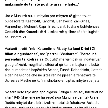
maksimale do të jetë poshtë urës në fjalë…”
Ura e Muhurrit nuk u mbytka por mbyten të gjitha tokat
bujqësore të Kastriotit, Kandrrit, Kishavecit, Zall-Sinës,
Vajmëdhejt, Muhurrit, Çapi i Brezhdanit, fusha e Ushtelencës,
Cetushit dhe Katundit të ri…, tokat më pjellore të tërë luginës
së Drinit të Zi.
Varianti i tretë:
“mbi Katundin e Ri, aty ku lumi Drini i Zi
fillon e ngushtohet”
, me “
përroi i Vesharsit
”, “
Perroi në
perendim të Kodrës së Cuculit”
më vjen pak si i ngatërruar
gjeografikisht, megjithatë ultësirat që kanë mbajtur me bukë
dhe qumësht në hapësirën Selane, Fushë-Dohoshisht, Hotesh
e deri në Gjoricë dhe në ultësirën në pjesën e fshatrave të
Dibrës së Madhe në kufirin shiptaro-shqiptar, mbyten përjetë.
Në tërë këtë linjë dige apo digash, “Rruga e Rinisë”, ndërtuar në
vitin 1946 (dhe lënë në harresë) nga Muhurri e deri tek Ura e
Dodës mbytet duke bërë izolimin total të fshatrave. Askush,