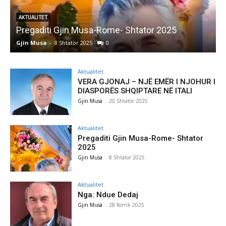
AKTUALITET
Pregaditi Gjin Musa-Rome- Shtator 2025
Gjin Musa
-
8 Shtator 2025
0
G
Aktualitet
VERA GJONAJ – NJË EMËR I NJOHUR I
DIASPORËS SHQIPTARE NË ITALI
Gjin Musa
-
20 Shtator 2025
Aktualitet
Pregaditi Gjin Musa-Rome- Shtator
2025
Gjin Musa
-
8 Shtator 2025
Aktualitet
Nga: Ndue Dedaj
Gjin Musa
-
28 Korrik 2025