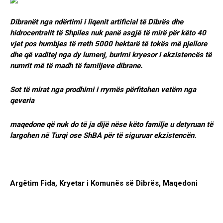
Dibranët nga ndërtimi i liqenit artificial të Dibrës dhe
hidrocentralit të Shpiles nuk panë asgjë të mirë për këto 40
vjet pos humbjes të rreth 5000 hektarë të tokës më pjellore
dhe që vaditej nga dy lumenj, burimi kryesor i ekzistencës të
numrit më të madh të familjeve dibrane.
Sot të mirat nga prodhimi i rrymës përfitohen vetëm nga
qeveria
maqedone që nuk do të ja dijë nëse këto familje u detyruan të
largohen në Turqi ose ShBA për të siguruar ekzistencën.
Argëtim Fida, Kryetar i Komunës së Dibrës, Maqedoni