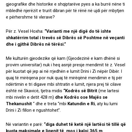
gjeografike dhe historike e shqiptarëve pyes a ka burrë nëne ti
mbledhë njerëzit e trurit dibran për të rënë në ujdi për mbytjen
e përhershme të vlerave?
Për z. Vesel Hoxha:
“
Varianti me një digë do të ishte
shkatërrim total i trevës së Dibrës së Poshtme në veçanti
dhe i gjithë Dibrës në tërësi.”
Me kulturën gjeodezike që kam (Gjeodezinë e kam dhënë si
provim universitar) nuk i heq asnjë presje mendimit të z. Vesel
për kuotat që jep ai në rrjedhën e lumit Drini i Zi nëpër Dibër. I
quaj të mirëqena por nuk quaj të mirëqënë mendimin e tij për
ndërtimin e tri digave mbi shtratin e lumit, njera prej të cilave
është në Skavicë, tjetra midis
“Kodrës së Bitrit
(me lartesi
mbi nivelin e detit 428 m)
dhe Kodrës ose Majës se
Thekanushit
“ dhe e treta “mbi
Katundin e Ri
, aty ku lumi
Drini i Zi fillon e ngushtohet”.
Në variantin e parë:
“diga duhet të ketë një lartësi të tillë që
kuota maksimale e liqenit të mos i kaloj 365 m