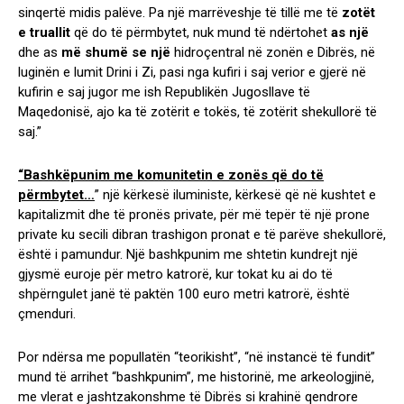
sinqertë midis palëve. Pa një marrëveshje të tillë me të
zotët
e truallit
që do të përmbytet, nuk mund të ndërtohet
as një
dhe as
më shumë se një
hidroçentral në zonën e Dibrës, në
luginën e lumit Drini i Zi, pasi nga kufiri i saj verior e gjerë në
kufirin e saj jugor me ish Republikën Jugosllave të
Maqedonisë, ajo ka të zotërit e tokës, të zotërit shekullorë të
saj.”
“Bashkëpunim me komunitetin e zonës që do të
përmbytet…
” një kërkesë iluministe, kërkesë që në kushtet e
kapitalizmit dhe të pronës private, për më tepër të një prone
private ku secili dibran trashigon pronat e të parëve shekullorë,
është i pamundur. Një bashkpunim me shtetin kundrejt një
gjysmë euroje për metro katrorë, kur tokat ku ai do të
shpërngulet janë të paktën 100 euro metri katrorë, është
çmenduri.
Por ndërsa me popullatën “teorikisht”, “në instancë të fundit”
mund të arrihet “bashkpunim”, me historinë, me arkeologjinë,
me vlerat e jashtzakonshme të Dibrës si krahinë qendrore