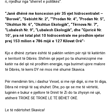
ri, rrjedhur nga “sherret e politikës”.
“Janë dhënë me koncesion për 35 vjet hidrocentralet –
“Borovë”, “Sebisht Nr. 2”, “”Prodan Nr. 4”, “Prodan Nr. 5”,
“Okshtun Nr. 6”, “Okshtun Ekologjik”, “Tërnova Nr. 7”,
“Lubalesh Nr. 9”, “Lubalesh Ekologjik”, dhe “Gjoricë Nr.
10″, pra në total plot 10 hidrocentrale me prodhim vjetor
prej 153 milion e 786 mijë e 127 Kilovat Orë”-
Kjo e dhënë zyrtare është të paktën vetëm për një të katërtën
e territorit të Dibrës. Shifrën që jepet po ta shumëzojmë me
katër na del që në prodhim energjie, nga burimet ujore malore
të Dibrës, të kemi DY në mos më shumë Skavica.
Për mendimin tim, i dashur Vesel, si me një digë, si me tri diga,
Dibra në rrënjë të saj shuhet. Dhe, po qe se me të vërtetë,
luginën e bukur e pjellore të Drinit të Zi do ta zhysyn në ujë,
atëherë TROKË SE TROKË LE TË BËHET OKË.
Le të ndërtohet Skavica!