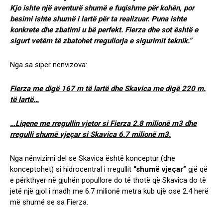
Kjo ishte një aventurë shumë e fuqishme për kohën, por
besimi ishte shumë i lartë për ta realizuar. Puna ishte
konkrete dhe zbatimi u bë perfekt. Fierza dhe sot është e
sigurt vetëm të zbatohet rregullorja e sigurimit teknik.”
Nga sa sipër nënvizova:
Fierza me digë 167 m të lartë dhe Skavica me digë 220 m.
të lartë…
…Liqene me rregullin vjetor si Fierza 2.8 milionë m3 dhe
rregulli shumë vjeçar si Skavica 6.7 milionë m3.
Nga nënvizimi del se Skavica është konceptur (dhe
konceptohet) si hidrocentral i rregullit
“shumë vjeçar”
gjë që
e përkthyer në gjuhën popullore do të thotë që Skavica do të
jetë një gjol i madh me 6.7 milionë metra kub ujë ose 2.4 herë
më shumë se sa Fierza.