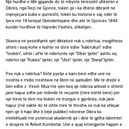
Një hurdhë e tillë gjigande do të mbyste tërësisht ultësirën e
Dibrës, nga Reçi në Gjoricë, tokën që i ka dhënë dibranit në
mijëvjeçarë bukë e qumësht, tokën ku historia e saj, ndër të
tjera me 18 betejat Skënderbejane dhe atë të Gjoricës 1844
kundër hordhive të Hajredin Pashës, shkëlqen…
Skavica në pesëdhjetë vjet diktaturë nuk u ndërtua, megjithëse
shteti i asaj kohe e kishte në dorë edhe “kakrrukun” edhe
“teskën”, ishte i aftë të ndërtonte një “Dibër tjetër” ashtu siç
ndërtoi një “Kukës” tjetër, një “Ulzë” tjetër, një “Banjë”tjetër…
Pse nuk u ndërtua? Këtë pyetje e kam bërë edhe unë në
rreshta e midis rreshtave në librin në qarkullim. Me të drejtë e
bën edhe z. Vesel. Mua më vjen keq që ndërsa arkivat e shtetit
janë hapur edhe për individë të veçantë (mirë është bërë) për
një trevë të tërë me kokën në trungun e gijotinës, nuk janë
hapur (më saktë do të ishte mirë të thosha se nuk ka shkuar
njeri që ti hapi dhe ti bëjë publike) ndonëse Dibra ka
intelektualë me potencial akademik që i dinë të gjitha labirintet
e dosjeve të Arkivit Kombëtar. Unë e quaj emergjente hapjen e