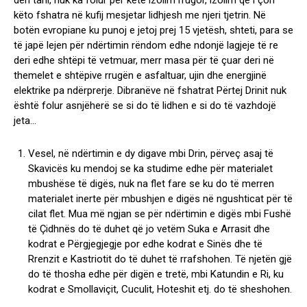
deri tani, nuk ka folur për këtë izolim rrugor, izolim që i çon
këto fshatra në kufij mesjetar lidhjesh me njeri tjetrin. Në
botën evropiane ku punoj e jetoj prej 15 vjetësh, shteti, para se
të japë lejen për ndërtimin rëndom edhe ndonjë lagjeje të re
deri edhe shtëpi të vetmuar, merr masa për të çuar deri në
themelet e shtëpive rrugën e asfaltuar, ujin dhe energjinë
elektrike pa ndërprerje. Dibranëve në fshatrat Përtej Drinit nuk
është folur asnjëherë se si do të lidhen e si do të vazhdojë
jeta…
Vesel, në ndërtimin e dy digave mbi Drin, përveç asaj të
Skavicës ku mendoj se ka studime edhe për materialet
mbushëse të digës, nuk na flet fare se ku do të merren
materialet inerte për mbushjen e digës në ngushticat për të
cilat flet. Mua më ngjan se për ndërtimin e digës mbi Fushë
të Çidhnës do të duhet që jo vetëm Suka e Arrasit dhe
kodrat e Përgjegjegje por edhe kodrat e Sinës dhe të
Rrenzit e Kastriotit do të duhet të rrafshohen. Të njetën gjë
do të thosha edhe për digën e tretë, mbi Katundin e Ri, ku
kodrat e Smollaviçit, Cuculit, Hoteshit etj. do të sheshohen.