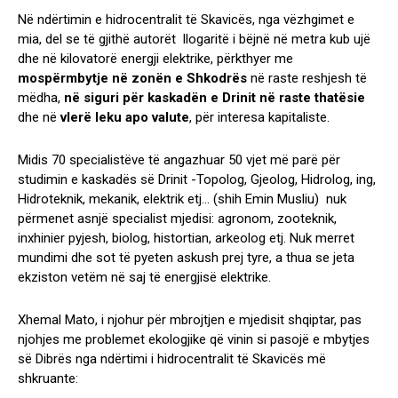
Në ndërtimin e hidrocentralit të Skavicës, nga vëzhgimet e
mia, del se të gjithë autorët llogaritë i bëjnë në metra kub ujë
dhe në kilovatorë energji elektrike, përkthyer me
mospërmbytje në zonën e Shkodrës
në raste reshjesh të
mëdha,
në siguri për kaskadën e Drinit në raste thatësie
dhe në
vlerë leku apo valute
, për interesa kapitaliste.
Midis 70 specialistëve të angazhuar 50 vjet më parë për
studimin e kaskadës së Drinit -Topolog, Gjeolog, Hidrolog, ing,
Hidroteknik, mekanik, elektrik etj… (shih Emin Musliu) nuk
përmenet asnjë specialist mjedisi: agronom, zooteknik,
inxhinier pyjesh, biolog, histortian, arkeolog etj. Nuk merret
mundimi dhe sot të pyeten askush prej tyre, a thua se jeta
ekziston vetëm në saj të energjisë elektrike.
Xhemal Mato, i njohur për mbrojtjen e mjedisit shqiptar, pas
njohjes me problemet ekologjike që vinin si pasojë e mbytjes
së Dibrës nga ndërtimi i hidrocentralit të Skavicës më
shkruante: