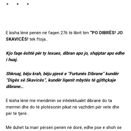
* * *
E kisha lënë penën në faqen 276 të librit tim
“PO DIBRËS! JO
SKAVICËS!
tek ftoja…
Kjo faqe është për ty lexues, dibran apo jo, shqiptar apo edhe
i huaj.
Shkruaj, bëju krah, bëju pjesë e “Furtunës Dibrane” kundër
“Digës së Skavicës”, kundër liqenit mbytës të gjithçkaje
dibrane…
E kisha lënë me mendimin se intelektualët dibranë do ta
merrnin dhe do të plotësonin pikat në vazhdim për vete dhe
për të tjerë…
Më duhet ta marr përsëri penën në dorë, edhe pse e shoh se