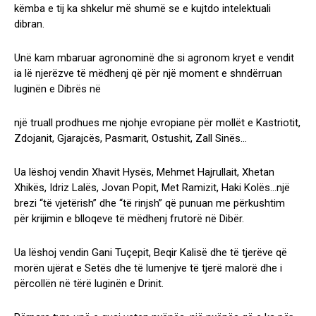
këmba e tij ka shkelur më shumë se e kujtdo intelektuali
dibran.
Unë kam mbaruar agronominë dhe si agronom kryet e vendit
ia lë njerëzve të mëdhenj që për një moment e shndërruan
luginën e Dibrës në
një truall prodhues me njohje evropiane për mollët e Kastriotit,
Zdojanit, Gjarajcës, Pasmarit, Ostushit, Zall Sinës…
Ua lëshoj vendin Xhavit Hysës, Mehmet Hajrullait, Xhetan
Xhikës, Idriz Lalës, Jovan Popit, Met Ramizit, Haki Kolës…një
brezi “të vjetërish” dhe “të rinjsh” që punuan me përkushtim
për krijimin e blloqeve të mëdhenj frutorë në Dibër.
Ua lëshoj vendin Gani Tuçepit, Beqir Kalisë dhe të tjerëve që
morën ujërat e Setës dhe të lumenjve të tjerë malorë dhe i
përcollën në tërë luginën e Drinit.