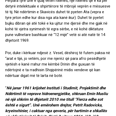
Përpara tyre unë e quaj veten nxënës, një nxënës që e ka për
detyrë intelektuale e shpirtërore të mbrojë veprën e mësuesve
të tij. Në ndërtimin e Skavicës duhet të pyeten Ata (vepra e
tyre jeton edhe kur disa nga ata kanë ikur). Duhet të pyetet
bujku dibran që atë tokë e ka ujitur me djersë dhe me gjak në
kohë të vjetra synimesh të egra sërbe, e në kohë diktature
pune vullnetare bashkuar në “12 mijë” vetë si atë natë të 14
dhjetorit 1969.
Por, duke i kërkuar ndjesë z. Vesel, dëshiroj të futem paksa në
“arat e tijë, jo vetëm, por me njerëz që para afro pesëdhjetë
vjetësh e kanë rrahur me këmbë Drinin dhe guxuan të
ndërtojnë e ta rradhisin Shqipërinë midis vendeve që kan
ndërtuar digat më të larta në botë.
“
Në janar 1961 krijohet Instituti i Studimit, Projektimit dhe
Ndërtimit të veprave hidroenergjetike, shkruan Emin Musliu
në një shkrim të dhjetorit 2010 me titull “Fierza edhe sot
është e sigurt”. Unë emërohem drejtor, Petrit Radovicka,
kryeinxhinier, i caktuar nga qeveria, për hartimin e shkallës