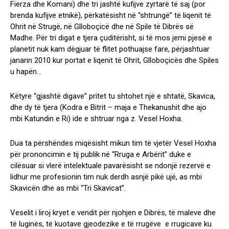
Fierza dhe Komani) dhe tri jashtë kufijve zyrtarë të saj (por
brenda kufijve etnikë), përkatësisht në “shtrungë” të liqenit të
Ohrit në Strugë, në Glloboçicë dhe në Spile të Dibrës së
Madhe. Për tri digat e tjera çuditërisht, si të mos jemi pjesë e
planetit nuk kam dëgjuar të flitet pothuajse fare, përjashtuar
janarin 2010 kur portat e liqenit të Ohrit, Glloboçicës dhe Spiles
u hapën…
Këtyre “gjashtë digave” pritet tu shtohet një e shtatë, Skavica,
dhe dy të tjera (Kodra e Bitrit – maja e Thekanushit dhe ajo
mbi Katundin e Ri) ide e shtruar nga z. Vesel Hoxha.
Dua ta përshëndes miqësisht mikun tim të vjetër Vesel Hoxha
për prononcimin e tij publik në “Rruga e Arbërit” duke e
cilësuar si vlerë intelektuale pavarësisht se ndonjë rezervë e
lidhur me profesionin tim nuk derdh asnjë pikë ujë, as mbi
Skavicën dhe as mbi “Tri Skavicat”.
Veselit i liroj kryet e vendit për njohjen e Dibrës, të maleve dhe
të luginës, të kuotave gjeodezike e të rrugëve e rrugicave ku