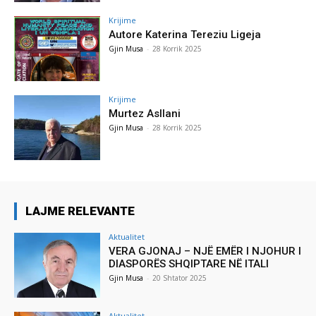
Krijime
Autore Katerina Tereziu Ligeja
Gjin Musa
-
28 Korrik 2025
Krijime
Murtez Asllani
Gjin Musa
-
28 Korrik 2025
LAJME RELEVANTE
Aktualitet
VERA GJONAJ – NJË EMËR I NJOHUR I
DIASPORËS SHQIPTARE NË ITALI
Gjin Musa
-
20 Shtator 2025
Aktualitet