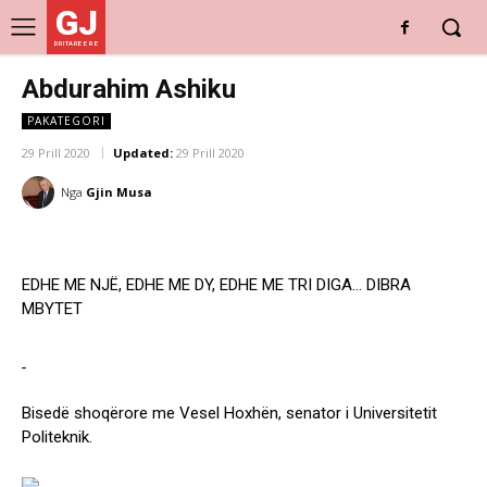
GJ
DRITARE E RE
Abdurahim Ashiku
PAKATEGORI
29 Prill 2020
Updated:
29 Prill 2020
Nga
Gjin Musa
EDHE ME NJË, EDHE ME DY, EDHE ME TRI DIGA… DIBRA
MBYTET
Bisedë shoqërore me Vesel Hoxhën, senator i Universitetit
Politeknik.