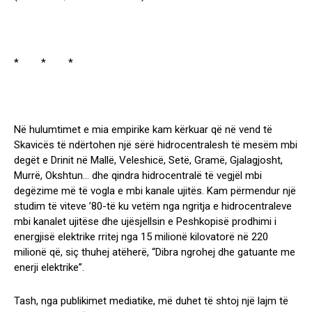
* * *
Në hulumtimet e mia empirike kam kërkuar që në vend të
Skavicës të ndërtohen një sërë hidrocentralesh të mesëm mbi
degët e Drinit në Mallë, Veleshicë, Setë, Gramë, Gjalagjosht,
Murrë, Okshtun… dhe qindra hidrocentralë të vegjël mbi
degëzime më të vogla e mbi kanale ujitës. Kam përmendur një
studim të viteve ’80-të ku vetëm nga ngritja e hidrocentraleve
mbi kanalet ujitëse dhe ujësjellsin e Peshkopisë prodhimi i
energjisë elektrike rritej nga 15 milionë kilovatorë në 220
milionë që, siç thuhej atëherë, “Dibra ngrohej dhe gatuante me
enerji elektrike”.
Tash, nga publikimet mediatike, më duhet të shtoj një lajm të