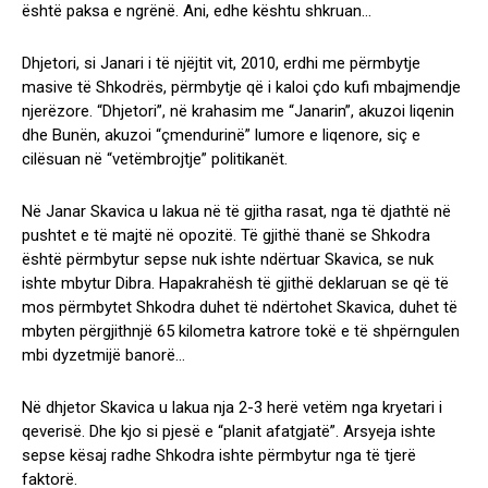
është paksa e ngrënë. Ani, edhe kështu shkruan…
Dhjetori, si Janari i të njëjtit vit, 2010, erdhi me përmbytje
masive të Shkodrës, përmbytje që i kaloi çdo kufi mbajmendje
njerëzore. “Dhjetori”, në krahasim me “Janarin”, akuzoi liqenin
dhe Bunën, akuzoi “çmendurinë” lumore e liqenore, siç e
cilësuan në “vetëmbrojtje” politikanët.
Në Janar Skavica u lakua në të gjitha rasat, nga të djathtë në
pushtet e të majtë në opozitë. Të gjithë thanë se Shkodra
është përmbytur sepse nuk ishte ndërtuar Skavica, se nuk
ishte mbytur Dibra. Hapakrahësh të gjithë deklaruan se që të
mos përmbytet Shkodra duhet të ndërtohet Skavica, duhet të
mbyten përgjithnjë 65 kilometra katrore tokë e të shpërngulen
mbi dyzetmijë banorë…
Në dhjetor Skavica u lakua nja 2-3 herë vetëm nga kryetari i
qeverisë. Dhe kjo si pjesë e “planit afatgjatë”. Arsyeja ishte
sepse kësaj radhe Shkodra ishte përmbytur nga të tjerë
faktorë.