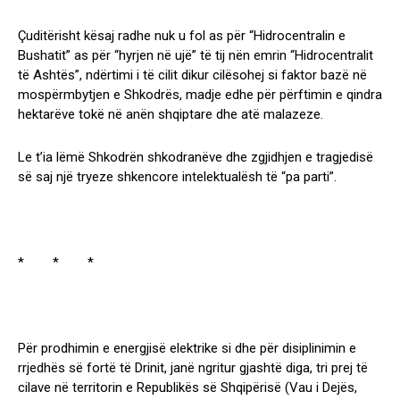
Çuditërisht kësaj radhe nuk u fol as për “Hidrocentralin e
Bushatit” as për “hyrjen në ujë” të tij nën emrin “Hidrocentralit
të Ashtës”, ndërtimi i të cilit dikur cilësohej si faktor bazë në
mospërmbytjen e Shkodrës, madje edhe për përftimin e qindra
hektarëve tokë në anën shqiptare dhe atë malazeze.
Le t’ia lëmë Shkodrën shkodranëve dhe zgjidhjen e tragjedisë
së saj një tryeze shkencore intelektualësh të “pa parti”.
* * *
Për prodhimin e energjisë elektrike si dhe për disiplinimin e
rrjedhës së fortë të Drinit, janë ngritur gjashtë diga, tri prej të
cilave në territorin e Republikës së Shqipërisë (Vau i Dejës,