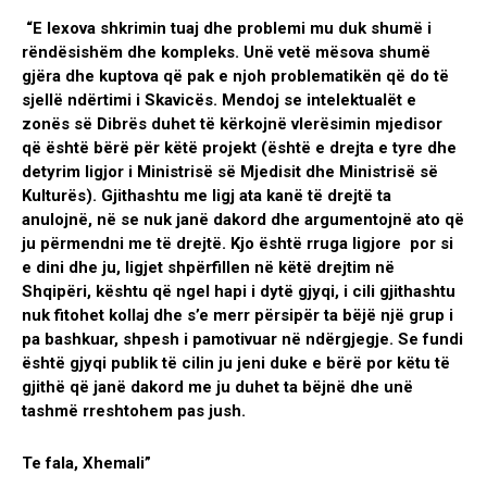
“E lexova shkrimin tuaj dhe problemi mu duk shumë i
rëndësishëm dhe kompleks. Unë vetë mësova shumë
gjëra dhe kuptova që pak e njoh problematikën që do të
sjellë ndërtimi i Skavicës. Mendoj se intelektualët e
zonës së Dibrës duhet të kërkojnë vlerësimin mjedisor
që është bërë për këtë projekt (është e drejta e tyre dhe
detyrim ligjor i Ministrisë së Mjedisit dhe Ministrisë së
Kulturës). Gjithashtu me ligj ata kanë të drejtë ta
anulojnë, në se nuk janë dakord dhe argumentojnë ato që
ju përmendni me të drejtë. Kjo është rruga ligjore por si
e dini dhe ju, ligjet shpërfillen në këtë drejtim në
Shqipëri, kështu që ngel hapi i dytë gjyqi, i cili gjithashtu
nuk fitohet kollaj dhe s’e merr përsipër ta bëjë një grup i
pa bashkuar, shpesh i pamotivuar në ndërgjegje. Se fundi
është gjyqi publik të cilin ju jeni duke e bërë por këtu të
gjithë që janë dakord me ju duhet ta bëjnë dhe unë
tashmë rreshtohem pas jush.
Te fala, Xhemali”