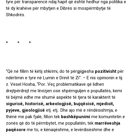
tyre për transparencë ndaj hapit që është hedhur nga politika e
të dy krahëve për mbytjen e Dibrës si mospërmbytje të
Shkodrës.
* * *
“Që në fillim të këtij shkrimi, do të përgjigjesha
pozitivisht
për
ndërtimin e tyre në Lumin e Drinit të Zi”. – E nis opinionin e tij
z. Vesel Hoxha, “Por…Veç problematikave që lidhen
drejtpërdrejt me lëvizjen ose shpërnguljen e popullatës, kemi
të bëjmë edhe me shumë aspekte të tjera të karakterit të
sigurisë, historisë, arkeologjisë, bujqësisë, mjedisit,
pyjeve, gjeologjisë
etj. etj.. Dhe ajo më e rëndësishmja, e
thënë me pak fjalë, fillon tek
bashkëpunimi
me komunitetin e
zonës që do të përmbytet, me popullatën, tek
marrëveshja
paqësore
me to, e kënaqëshme, e levërdisëshme dhe e