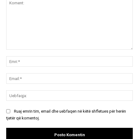
Koment:
Emr
Ema
Ue
Ruaj emrin tim, email dhe uebfaqen në këtë shfletues për herën
tjetër që komentoj.