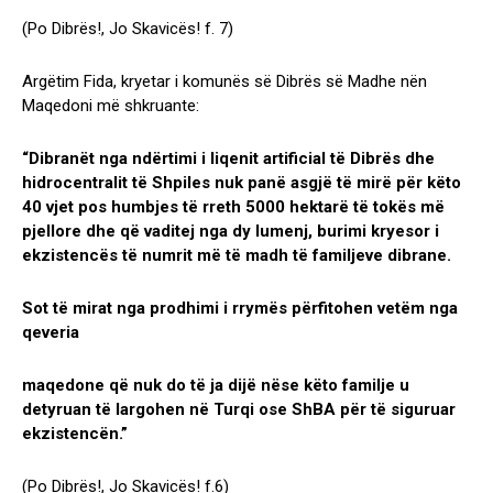
(Po Dibrës!, Jo Skavicës! f. 7)
Argëtim Fida, kryetar i komunës së Dibrës së Madhe nën
Maqedoni më shkruante:
“Dibranët nga ndërtimi i liqenit artificial të Dibrës dhe
hidrocentralit të Shpiles nuk panë asgjë të mirë për këto
40 vjet pos humbjes të rreth 5000 hektarë të tokës më
pjellore dhe që vaditej nga dy lumenj, burimi kryesor i
ekzistencës të numrit më të madh të familjeve dibrane.
Sot të mirat nga prodhimi i rrymës përfitohen vetëm nga
qeveria
maqedone që nuk do të ja dijë nëse këto familje u
detyruan të largohen në Turqi ose ShBA për të siguruar
ekzistencën.”
(Po Dibrës!, Jo Skavicës! f.6)