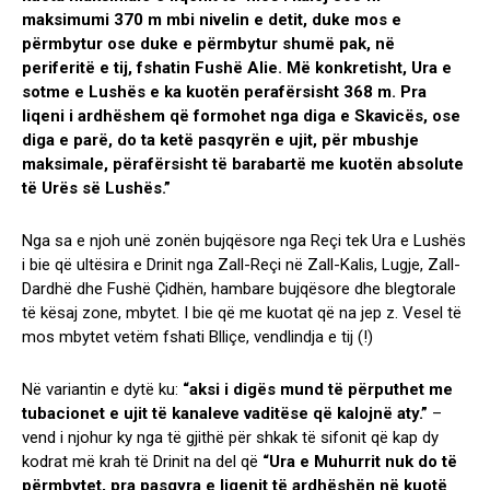
maksimumi 370 m mbi nivelin e detit, duke mos e
përmbytur ose duke e përmbytur shumë pak, në
periferitë e tij, fshatin Fushë Alie. Më konkretisht, Ura e
sotme e Lushës e ka kuotën perafërsisht 368 m. Pra
liqeni i ardhëshem që formohet nga diga e Skavicës, ose
diga e parë, do ta ketë pasqyrën e ujit, për mbushje
maksimale, përafërsisht të barabartë me kuotën absolute
të Urës së Lushës.”
Nga sa e njoh unë zonën bujqësore nga Reçi tek Ura e Lushës
i bie që ultësira e Drinit nga Zall-Reçi në Zall-Kalis, Lugje, Zall-
Dardhë dhe Fushë Çidhën, hambare bujqësore dhe blegtorale
të kësaj zone, mbytet. I bie që me kuotat që na jep z. Vesel të
mos mbytet vetëm fshati Blliçe, vendlindja e tij (!)
Në variantin e dytë ku:
“
aksi i digës mund të përputhet me
tubacionet e ujit të kanaleve vaditëse që kalojnë aty.”
–
vend i njohur ky nga të gjithë për shkak të sifonit që kap dy
kodrat më krah të Drinit na del që
“Ura e Muhurrit nuk do të
përmbytet, pra pasqyra e liqenit të ardhëshën në kuotë