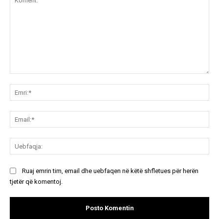
Koment:
Emr
Ema
Ue
Ruaj emrin tim, email dhe uebfaqen në këtë shfletues për herën
tjetër që komentoj.