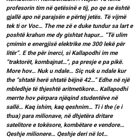
profesorin tim në qetësinë e tij, po qe se është
gjallë apo në parajsën e përtej jetës. Të vijmë
tek ti or Voc… The me zë e duke tundur sa lart e
poshtë krahun me dy gishtat hapur… “Të ulim
çmimin e energjisë elektrike me 300 lekë për
litër”. E the për inerci, si Kallapodhi im me
“traktorët, kombajnat…”, pa presje e pa pikë.
More hov… Nuk u ndale… Siç nuk u ndale kur
the “shtatë herë shtatë bëjnë 42…” Edhe në një
mbledhje të thjeshtë aritmetikore… Kallapodhi
merrte hov përpara njëqind studentëve në
sallë… Kaq ishim, kaq qeshnim… Ti i the (e i
thua) para milionave, në dhjetëra dritare
satelitore e tokësore, kombëtare e vendore…
Qeshje milionere… Qeshje deri në lot…