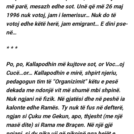
më parë, mesazh edhe sot. Unë që më 26 maj
1996 nuk votoj, jam i lemerisur… Nuk do të
votoj edhe këtë herë, jam emigrant… E dini pse-
në…
* * *
Po, po, Kallapodhin më kujtove sot, or Voc…oj
Cucë…or… Kallapodhin e mirë, shpirt njeriu,
pedagogun tim të “Organizimit” këtu e pesë
dekada me ndonjë vit më shumë mbi shpinë.
Nuk ngjani në fizik. Në gjatësi dhe në peshë ia
kalonte edhe Ramës. Ty nuk të fus në defterë,
ngjan si Çuku me Gekun, apo, thjesht (me një
masë dite) si Rama me Braçen. Në një gjë
ngjani, si dy pika uji që pikojnë nga hejët e