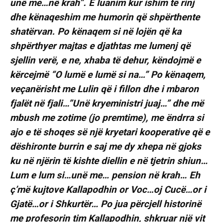
unë me…në krah”. E luanim kur ishim të rinj
dhe kënaqeshim me humorin që shpërthente
shatërvan. Po kënaqem si në lojën që ka
shpërthyer majtas e djathtas me lumenj që
sjellin verë, e ne, xhaba të dehur, këndojmë e
kërcejmë “O lumë e lumë si na…” Po kënaqem,
veçanërisht me Lulin që i fillon dhe i mbaron
fjalët në fjali…”Unë kryeministri juaj…” dhe më
mbush me zotime (jo premtime), me ëndrra si
ajo e të shoqes së një kryetari kooperative që e
dëshironte burrin e saj me dy xhepa në gjoks
ku në njërin të kishte diellin e në tjetrin shiun…
Lum e lum si…unë me… pension në krah… Eh
ç’më kujtove Kallapodhin or Voc…oj Cucë…or i
Gjatë…or i Shkurtër… Po jua përcjell historinë
me profesorin tim Kallapodhin, shkruar një vit