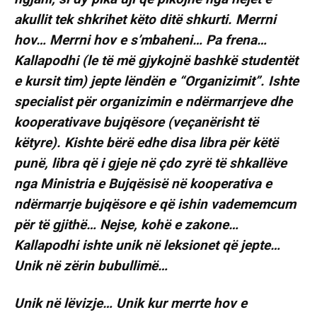
akullit tek shkrihet këto ditë shkurti. Merrni
hov… Merrni hov e s’mbaheni… Pa frena…
Kallapodhi (le të më gjykojnë bashkë studentët
e kursit tim) jepte lëndën e “Organizimit”. Ishte
specialist për organizimin e ndërmarrjeve dhe
kooperativave bujqësore (veçanërisht të
këtyre). Kishte bërë edhe disa libra për këtë
punë, libra që i gjeje në çdo zyrë të shkallëve
nga Ministria e Bujqësisë në kooperativa e
ndërmarrje bujqësore e që ishin vadememcum
për të gjithë… Nejse, kohë e zakone…
Kallapodhi ishte unik në leksionet që jepte…
Unik në zërin bubullimë…
Unik në lëvizje… Unik kur merrte hov e