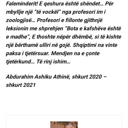
Faleminderit! E qeshura është shëndet… Për
mbyllje një “të vockël” nga profesori im i
zoologjisë… Profesori e fillonte gjithnjë
leksionin me shprehjen “Bota e kafshëve është
e madhe”, E thoshte nëpër dhëmbë, si të kishte
një bërthamë ulliri në gojë. Shqiptimi na vinte
paksa i tjetërsuar. Mendjen na e çonte
tjetërkund… Të rinj ishim…
Abdurahim Ashiku Athinë, shkurt 2020 –
shkurt 2021