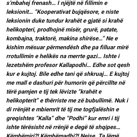
s’mbahej frenash… I njëjtë në fillimin e
leksionit… “Kooperativat bujqësore, e niste
leksionin duke tundur krahët e gjatë si krahë
helikopteri, prodhojnë misër, grurë, patate,
kombajna, traktorë, makina shirëse…” Ne e
kishim mësuar përmendësh dhe pa filluar mirë
rrotullimin e helikës na merrte gazi… Ishte i
lezetshëm profesor Kallapodhi… Edhe sot qesh
kur e kujtoj. Bile edhe tani që shkruaj… E kujtoj
me mall e dashuri për humorin që përcillte në
tërë pamjen e tij tek lëvizte “krahët e
helikopterit” e thërriste me zë bubullimë. Nuk i
di rrënjët e mbiemrit të tij me togfjalëshin e
greqishtes “Kalla” dhe “Podhi” kur emri i tij
ishte tërësisht në rrënjë e degë të shqipes…
Këmbëmiri?! Këmbëmadhi?! Nejse. Ta lëmë