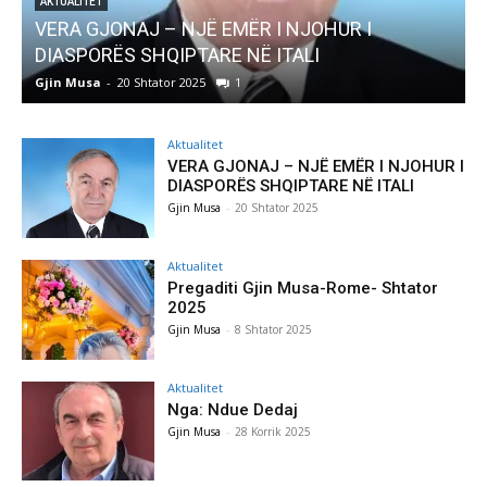
AKTUALITET
Pregaditi Gjin Musa-Rome- Shtator 2025
Gjin Musa
-
8 Shtator 2025
0
Aktualitet
VERA GJONAJ – NJË EMËR I NJOHUR I
DIASPORËS SHQIPTARE NË ITALI
Gjin Musa
-
20 Shtator 2025
Aktualitet
Pregaditi Gjin Musa-Rome- Shtator
2025
Gjin Musa
-
8 Shtator 2025
Aktualitet
Nga: Ndue Dedaj
Gjin Musa
-
28 Korrik 2025