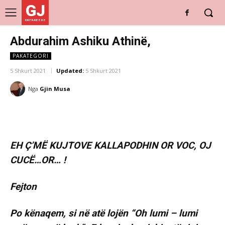
GJ
DRITARE E RE
Abdurahim Ashiku Athinë,
PAKATEGORI
5 Shkurt 2021
Updated:
5 Shkurt 2021
Nga
Gjin Musa
EH Ç’MË KUJTOVE KALLAPODHIN OR VOC, OJ
CUCË…OR… !
Fejton
Po kënaqem, si në atë lojën “Oh lumi – lumi