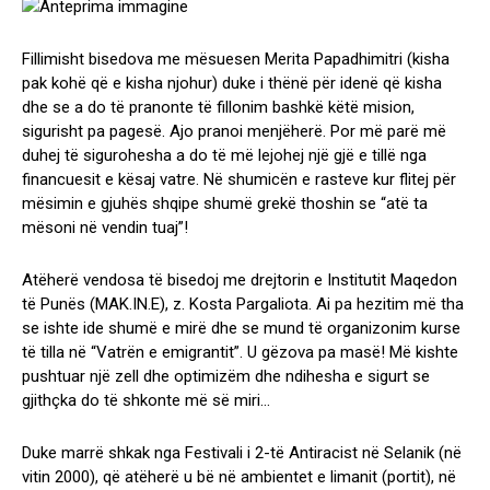
Fillimisht bisedova me mësuesen Merita Papadhimitri (kisha
pak kohë që e kisha njohur) duke i thënë për idenë që kisha
dhe se a do të pranonte të fillonim bashkë këtë mision,
sigurisht pa pagesë. Ajo pranoi menjëherë. Por më parë më
duhej të sigurohesha a do të më lejohej një gjë e tillë nga
financuesit e kësaj vatre. Në shumicën e rasteve kur flitej për
mësimin e gjuhës shqipe shumë grekë thoshin se “atë ta
mësoni në vendin tuaj”!
Atëherë vendosa të bisedoj me drejtorin e Institutit Maqedon
të Punës (MAK.IN.E), z. Kosta Pargaliota. Ai pa hezitim më tha
se ishte ide shumë e mirë dhe se mund të organizonim kurse
të tilla në “Vatrën e emigrantit”. U gëzova pa masë! Më kishte
pushtuar një zell dhe optimizëm dhe ndihesha e sigurt se
gjithçka do të shkonte më së miri…
Duke marrë shkak nga Festivali i 2-të Antiracist në Selanik (në
vitin 2000), që atëherë u bë në ambientet e limanit (portit), në