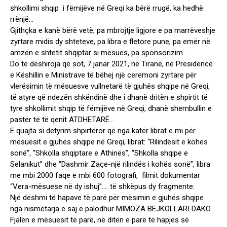
shkollimi shqip i fëmijëve në Greqi ka bërë rrugë, ka hedhë
rrënjë…
Gjithçka e kanë bërë vetë, pa mbrojtje ligjore e pa marrëveshje
zyrtare midis dy shteteve, pa libra e fletore pune, pa emër në
amzën e shtetit shqiptar si mësues, pa sponsorizim….
Do të dëshiroja që sot, 7 janar 2021, në Tiranë, në Presidencë
e Këshillin e Ministrave të bëhej një ceremoni zyrtare për
vlerësimin të mësuesve vullnetarë të gjuhës shqipe në Greqi,
të atyre që ndezën shkëndinë dhe i dhanë dritën e shpirtit të
tyre shkollimit shqip të fëmijëve në Greqi, dhanë shembullin e
pastër të të qenit ATDHETARË…
E quajta si detyrim shpirtëror që nga katër librat e mi për
mësuesit e gjuhës shqipe në Greqi, librat: “Rilindësit e kohës
sonë”, “Shkolla shqiptare e Athinës”, “Shkolla shqipe e
Selanikut” dhe “Dashmir Zaçe-një rilindës i kohës sonë”, libra
me mbi 2000 faqe e mbi 600 fotografi, filmit dokumentar
“Vera-mësuese në dy ishuj”…. të shkëpus dy fragmente:
Një dëshmi të hapave të parë për mësimin e gjuhës shqipe
nga nismëtarja e saj e palodhur MIMOZA BEJKOLLARI DAKO.
Fjalën e mësuesit të parë, në ditën e parë të hapjes së