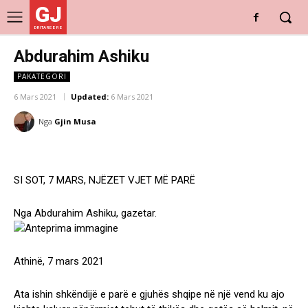
GJ
DRITARE E RE
Abdurahim Ashiku
PAKATEGORI
6 Mars 2021
Updated:
6 Mars 2021
Nga
Gjin Musa
SI SOT, 7 MARS, NJËZET VJET MË PARË
Nga Abdurahim Ashiku, gazetar.
Athinë, 7 mars 2021
Ata ishin shkëndijë e parë e gjuhës shqipe në një vend ku ajo