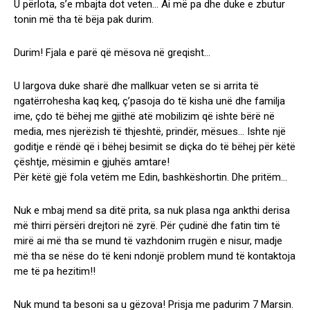
U përlota, s’e mbajta dot veten… Ai më pa dhe duke e zbutur
tonin më tha të bëja pak durim.
Durim! Fjala e parë që mësova në greqisht…
U largova duke sharë dhe mallkuar veten se si arrita të
ngatërrohesha kaq keq, ç’pasoja do të kisha unë dhe familja
ime, çdo të bëhej me gjithë atë mobilizim që ishte bërë në
media, mes njerëzish të thjeshtë, prindër, mësues… Ishte një
goditje e rëndë që i bëhej besimit se diçka do të bëhej për këtë
çështje, mësimin e gjuhës amtare!
Për këtë gjë fola vetëm me Edin, bashkëshortin. Dhe pritëm…
Nuk e mbaj mend sa ditë prita, sa nuk plasa nga ankthi derisa
më thirri përsëri drejtori në zyrë. Për çudinë dhe fatin tim të
mirë ai më tha se mund të vazhdonim rrugën e nisur, madje
më tha se nëse do të keni ndonjë problem mund të kontaktoja
me të pa hezitim!!
Nuk mund ta besoni sa u gëzova! Prisja me padurim 7 Marsin.