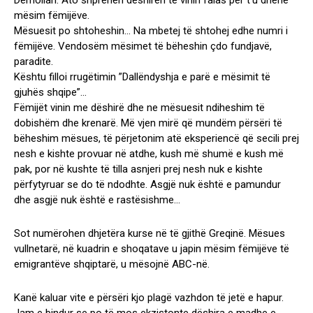
Demollari. Ato shprehën dëshirën të vinin falas për t’u dhënë
mësim fëmijëve.
Mësuesit po shtoheshin… Na mbetej të shtohej edhe numri i
fëmijëve. Vendosëm mësimet të bëheshin çdo fundjavë,
paradite.
Kështu filloi rrugëtimin ”Dallëndyshja e parë e mësimit të
gjuhës shqipe”…
Fëmijët vinin me dëshirë dhe ne mësuesit ndiheshim të
dobishëm dhe krenarë. Më vjen mirë që mundëm përsëri të
bëheshim mësues, të përjetonim atë eksperiencë që secili prej
nesh e kishte provuar në atdhe, kush më shumë e kush më
pak, por në kushte të tilla asnjeri prej nesh nuk e kishte
përfytyruar se do të ndodhte. Asgjë nuk është e pamundur
dhe asgjë nuk është e rastësishme…
Sot numërohen dhjetëra kurse në të gjithë Greqinë. Mësues
vullnetarë, në kuadrin e shoqatave u japin mësim fëmijëve të
emigrantëve shqiptarë, u mësojnë ABC-në.
Kanë kaluar vite e përsëri kjo plagë vazhdon të jetë e hapur.