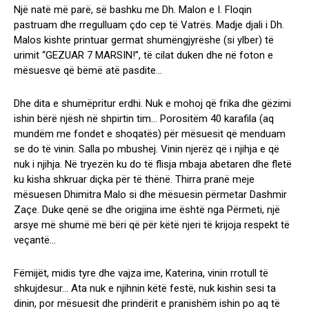
Një natë më parë, së bashku me Dh. Malon e I. Floqin
pastruam dhe rregulluam çdo cep të Vatrës. Madje djali i Dh.
Malos kishte printuar germat shumëngjyrëshe (si ylber) të
urimit “GEZUAR 7 MARSIN!”, të cilat duken dhe në foton e
mësuesve që bëmë atë pasdite…
Dhe dita e shumëpritur erdhi. Nuk e mohoj që frika dhe gëzimi
ishin bërë njësh në shpirtin tim… Porositëm 40 karafila (aq
mundëm me fondet e shoqatës) për mësuesit që menduam
se do të vinin. Salla po mbushej. Vinin njerëz që i njihja e që
nuk i njihja. Në tryezën ku do të flisja mbaja abetaren dhe fletë
ku kisha shkruar diçka për të thënë. Thirra pranë meje
mësuesen Dhimitra Malo si dhe mësuesin përmetar Dashmir
Zaçe. Duke qenë se dhe origjina ime është nga Përmeti, një
arsye më shumë më bëri që për këtë njeri të krijoja respekt të
veçantë…
Fëmijët, midis tyre dhe vajza ime, Katerina, vinin rrotull të
shkujdesur… Ata nuk e njihnin këtë festë, nuk kishin sesi ta
dinin, por mësuesit dhe prindërit e pranishëm ishin po aq të