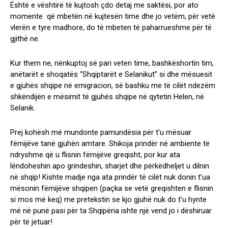
Është e vështirë të kujtosh çdo detaj me saktësi, por ato
momente që mbetën në kujtesën time dhe jo vetëm, për vetë
vlerën e tyre madhore, do të mbeten të paharrueshme për të
gjithë ne.
Kur them ne, nënkuptoj së pari veten time, bashkëshortin tim,
anëtarët e shoqatës “Shqiptarët e Selanikut” si dhe mësuesit
e gjuhës shqipe në emigracion, së bashku me të cilët ndezëm
shkëndijën e mësimit të gjuhës shqipe në qytetin Helen, në
Selanik.
Prej kohësh më mundonte pamundësia për t’u mësuar
fëmijëve tanë gjuhën amtare. Shikoja prindër në ambiente të
ndryshme që u flisnin fëmijëve greqisht, por kur ata
lëndoheshin apo grindeshin, sharjet dhe përkëdheljet u dilnin
në shqip! Kishte madje nga ata prindër të cilët nuk donin t’ua
mësonin fëmijëve shqipen (paçka se vetë greqishten e flisnin
si mos më keq) me pretekstin se kjo gjuhë nuk do t’u hynte
më në punë pasi për ta Shqipëria ishte një vend jo i dëshiruar
për të jetuar!