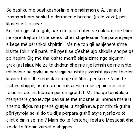
Së bashku me bashkëshortin e me ndihmën e A. Janaqit
transportuam bankat e dërrasën e bardhe, (jo të zezë), për
klasën e fëmijëve….
Kur çdo gjë ishte gati, pak ditë para datës së caktuar, më thirri
në zyrë drejtori. Ishte serioz dhe i shqetësuar. Një parandjenjë
e keqe më përshkoi shpirtin… Me një ton që asnjëherë s’më
kishte folur më parë, më pyeti se ç’është ajo shkollë shqipe që
po hapim. Siç më tha kishte marrë sinjalizime nga sigurimi
grek (asfalia). Me zë të dridhur dhe me një lëmsh që më ishte
mbledhur në grykë iu përgjigja se ishte pikërisht ajo për të cilën
kishim folur dhe rënë dakord që në fillim, për kurse falas të
gjuhës shqipe, ashtu si dhe mësuesit grekë jepnin mësime
falas në atë institucion për emigrantët. Më tha që të ndaloja
menjëherë çdo lëvizje derisa të më thoshte ai. Brenda meje u
shemb diçka, mu prenë gjunjët, u zhgënjeva, por mbi të gjitha
përfytyroja se si do t’u dilja përpara gjithë atyre njerëzve të
cilët e dinin se më 7 Mars do të festohej festa e Mësuesit dhe
se do të fillonin kurset e shqipes.