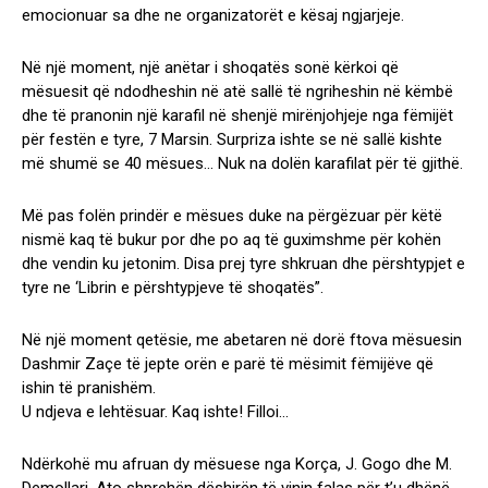
emocionuar sa dhe ne organizatorët e kësaj ngjarjeje.
Në një moment, një anëtar i shoqatës sonë kërkoi që
mësuesit që ndodheshin në atë sallë të ngriheshin në këmbë
dhe të pranonin një karafil në shenjë mirënjohjeje nga fëmijët
për festën e tyre, 7 Marsin. Surpriza ishte se në sallë kishte
më shumë se 40 mësues… Nuk na dolën karafilat për të gjithë.
Më pas folën prindër e mësues duke na përgëzuar për këtë
nismë kaq të bukur por dhe po aq të guximshme për kohën
dhe vendin ku jetonim. Disa prej tyre shkruan dhe përshtypjet e
tyre ne ‘Librin e përshtypjeve të shoqatës”.
Në një moment qetësie, me abetaren në dorë ftova mësuesin
Dashmir Zaçe të jepte orën e parë të mësimit fëmijëve që
ishin të pranishëm.
U ndjeva e lehtësuar. Kaq ishte! Filloi…
Ndërkohë mu afruan dy mësuese nga Korça, J. Gogo dhe M.