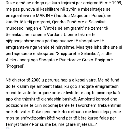
Duke qenë se ndoqa një kurs trajnimi për emigrantët më 1999,
më pas punova si këshilltare në zyrën e mbështetjes së
emigrantëve në MAK.IN.E (Instituti Maqedon i Punës), në
kuadër të këtij programi, Qendra Punëtore e Selanikut
mundësoi hapjen e “Vatrës së emigrantit” në zemër të
Selanikut, në zonën e Vardarit. U bënë takime të
njëpasnjëshme mes përfaqësuesve të shoqatave të
emigrantëve nga vende të ndryshme. Mes tyre isha dhe unë si
përfaqësuese e shoqatës “Shqiptarët e Selanikut”, si dhe
Aleks Janaqi nga Shoqata e Punëtorëve Greko-Shqiptarë
“Progresi”.
Në dhjetor të 2000 u përurua hapja e kësaj vatre. Më në fund
do të kishim një ambient falas, ku çdo shoqatë emigrantësh
mund të vinte të organizonte aktivitetet e saj, të pinin një kafe
apo dhe thjesht të gjendeshin bashkë. Ambienti komod dhe
pozicioni në të cilin ndodhej bënte të favorshëm frekuentimin
në këtë vatër. Duke qenë në këto rrethana më lindi ideja përse
mos ta shfrytëzonim këtë vend për të bërë kurse falas për
fëmijët tanë? Por si, me kë, me çfarë mjetesh…?