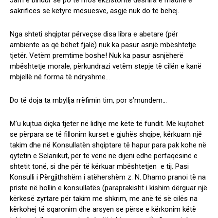
Jam e bindur se po të mos ekzistonte dëshira e madhe e
sakrificës së këtyre mësuesve, asgjë nuk do të bëhej.
Nga shteti shqiptar përveçse disa libra e abetare (për
ambiente as që bëhet fjalë) nuk ka pasur asnjë mbështetje
tjetër. Vetëm premtime boshe! Nuk ka pasur asnjëherë
mbështetje morale, përkundrazi vetëm stepje të cilën e kanë
mbjellë në forma të ndryshme…
Do të doja ta mbyllja rrëfimin tim, por s’mundem…
M’u kujtua diçka tjetër në lidhje me këtë të fundit. Më kujtohet
se përpara se të fillonim kurset e gjuhës shqipe, kërkuam një
takim dhe në Konsullatën shqiptare të hapur para pak kohe në
qytetin e Selanikut, për të vënë në dijeni edhe përfaqësinë e
shtetit tonë, si dhe për të kërkuar mbështetjen e tij. Pasi
Konsulli i Përgjithshëm i atëhershëm z. N. Dhamo pranoi të na
priste në hollin e konsullatës (paraprakisht i kishim dërguar një
kërkesë zyrtare për takim me shkrim, me anë të së cilës na
kërkohej të sqaronim dhe arsyen se përse e kërkonim këtë