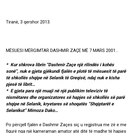
Tiranë, 3 qershor 2013.
MËSUESI MËRGIMTAR DASHMIR ZAÇE MË 7 MARS 2001…
* Kur shkrova librin “Dashmir Zaçe një rilindës i kohës
sonë”, nuk e gjeta gjëkundi fjalën e plotë të mësuesit të parë
të shkollës shqipe në Selanik të Greqisë, ndaj nuk e kisha
pjesë të librit…
* E gjeta para një muaji në një publikim televiziv të
nismëtares dhe organizatores së hapjes së shkollës së parë
shqipe në Selanik, kryetares së shoqatës “Shqiptarët e
Selanikut” Mimoza Dako…
Po përcjell fjalën e Dashmir Zaçes siç u regjistrua me zë e me
figurë nga një kameraman amator atë ditë të madhe të hapjes