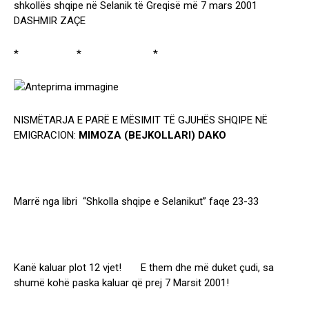
shkollës shqipe në Selanik të Greqisë më 7 mars 2001
DASHMIR ZAÇE
* * *
NISMËTARJA E PARË E MËSIMIT TË GJUHËS SHQIPE NË
EMIGRACION:
MIMOZA (BEJKOLLARI) DAKO
Marrë nga libri “Shkolla shqipe e Selanikut” faqe 23-33
Kanë kaluar plot 12 vjet! E them dhe më duket çudi, sa
shumë kohë paska kaluar që prej 7 Marsit 2001!