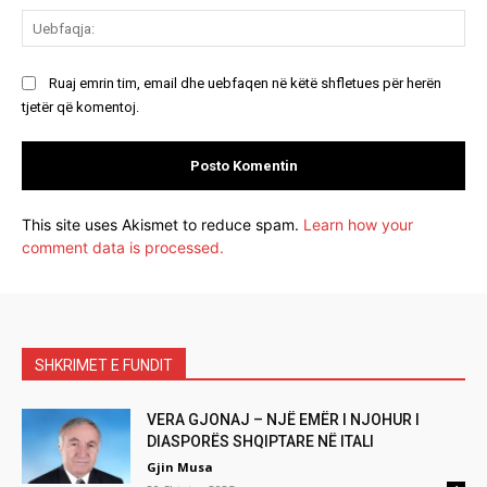
Ue
Ruaj emrin tim, email dhe uebfaqen në këtë shfletues për herën
tjetër që komentoj.
This site uses Akismet to reduce spam.
Learn how your
comment data is processed.
SHKRIMET E FUNDIT
VERA GJONAJ – NJË EMËR I NJOHUR I
DIASPORËS SHQIPTARE NË ITALI
Gjin Musa