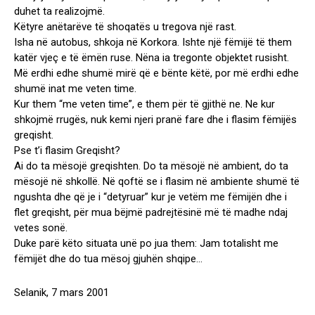
duhet ta realizojmë.
Këtyre anëtarëve të shoqatës u tregova një rast.
Isha në autobus, shkoja në Korkora. Ishte një fëmijë të them
katër vjeç e të ëmën ruse. Nëna ia tregonte objektet rusisht.
Më erdhi edhe shumë mirë që e bënte këtë, por më erdhi edhe
shumë inat me veten time.
Kur them “me veten time”, e them për të gjithë ne. Ne kur
shkojmë rrugës, nuk kemi njeri pranë fare dhe i flasim fëmijës
greqisht.
Pse t’i flasim Greqisht?
Ai do ta mësojë greqishten. Do ta mësojë në ambient, do ta
mësojë në shkollë. Në qoftë se i flasim në ambiente shumë të
ngushta dhe që je i “detyruar” kur je vetëm me fëmijën dhe i
flet greqisht, për mua bëjmë padrejtësinë më të madhe ndaj
vetes sonë.
Duke parë këto situata unë po jua them: Jam totalisht me
fëmijët dhe do tua mësoj gjuhën shqipe…
Selanik, 7 mars 2001