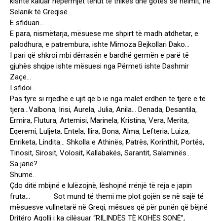
kishte kaluar nëpërmjet tehut të thikës dhe gotës së helmit, në
Selanik të Greqisë…
E sfiduan…
E para, nismëtarja, mësuese me shpirt të madh atdhetar, e
palodhura, e patrembura, ishte Mimoza Bejkollari Dako…
I pari që shkroi mbi dërrasën e bardhë germën e parë të
gjuhës shqipe ishte mësuesi nga Përmeti ishte Dashmir
Zaçe…
I sfidoi…
Pas tyre si rrjedhë e ujit që b ie nga malet erdhën të tjerë e të
tjera…Valbona, Irisi, Aurela, Julia, Anila… Denada, Desantila,
Ermira, Flutura, Artemisi, Marinela, Kristina, Vera, Merita,
Eqeremi, Luljeta, Entela, Ilira, Bona, Alma, Lefteria, Luiza,
Enriketa, Lindita… Shkolla e Athinës, Patrës, Korinthit, Portës,
Tinosit, Sirosit, Volosit, Kallabakës, Sarantit, Salaminës…
Sa janë?
Shumë.
Çdo ditë mbijnë e lulëzojnë, lëshojnë rrënjë të reja e japin
fruta… Sot mund të themi me plot gojën se në sajë të
mësuesve vullnetarë në Greqi, mësues që për punën që bëjnë
Dritëro Agolli i ka cilësuar “RILINDËS TË KOHËS SONË”,