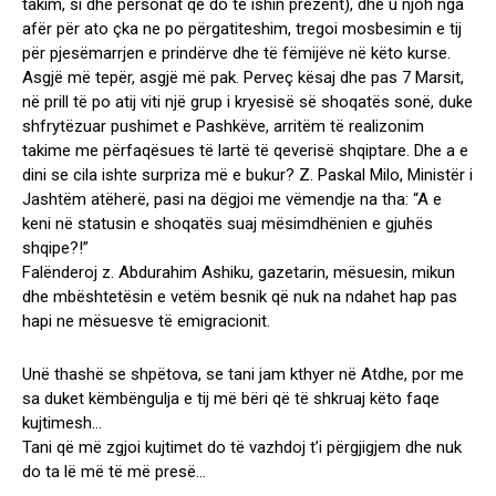
takim, si dhe personat që do të ishin prezent), dhe u njoh nga
afër për ato çka ne po përgatiteshim, tregoi mosbesimin e tij
për pjesëmarrjen e prindërve dhe të fëmijëve në këto kurse.
Asgjë më tepër, asgjë më pak. Perveç kësaj dhe pas 7 Marsit,
në prill të po atij viti një grup i kryesisë së shoqatës sonë, duke
shfrytëzuar pushimet e Pashkëve, arritëm të realizonim
takime me përfaqësues të lartë të qeverisë shqiptare. Dhe a e
dini se cila ishte surpriza më e bukur? Z. Paskal Milo, Ministër i
Jashtëm atëherë, pasi na dëgjoi me vëmendje na tha: “A e
keni në statusin e shoqatës suaj mësimdhënien e gjuhës
shqipe?!”
Falënderoj z. Abdurahim Ashiku, gazetarin, mësuesin, mikun
dhe mbështetësin e vetëm besnik që nuk na ndahet hap pas
hapi ne mësuesve të emigracionit.
Unë thashë se shpëtova, se tani jam kthyer në Atdhe, por me
sa duket këmbëngulja e tij më bëri që të shkruaj këto faqe
kujtimesh…
Tani që më zgjoi kujtimet do të vazhdoj t’i përgjigjem dhe nuk
do ta lë më të më presë…