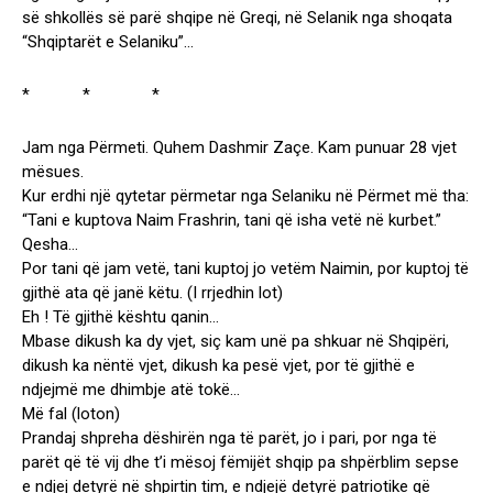
së shkollës së parë shqipe në Greqi, në Selanik nga shoqata
“Shqiptarët e Selaniku”…
* * *
Jam nga Përmeti. Quhem Dashmir Zaçe. Kam punuar 28 vjet
mësues.
Kur erdhi një qytetar përmetar nga Selaniku në Përmet më tha:
“Tani e kuptova Naim Frashrin, tani që isha vetë në kurbet.”
Qesha…
Por tani që jam vetë, tani kuptoj jo vetëm Naimin, por kuptoj të
gjithë ata që janë këtu. (I rrjedhin lot)
Eh ! Të gjithë kështu qanin…
Mbase dikush ka dy vjet, siç kam unë pa shkuar në Shqipëri,
dikush ka nëntë vjet, dikush ka pesë vjet, por të gjithë e
ndjejmë me dhimbje atë tokë…
Më fal (loton)
Prandaj shpreha dëshirën nga të parët, jo i pari, por nga të
parët që të vij dhe t’i mësoj fëmijët shqip pa shpërblim sepse
e ndjej detyrë në shpirtin tim, e ndjejë detyrë patriotike që