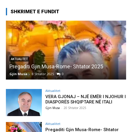
SHKRIMET E FUNDIT
AKTUALITET
Pregaditi Gjin Musa-Rome- Shtator 2025
Gjin Musa
-
8 Shtator 2025
0
G
Aktualitet
VERA GJONAJ – NJË EMËR I NJOHUR I
DIASPORËS SHQIPTARE NË ITALI
Gjin Musa
-
20 Shtator 2025
Aktualitet
Pregaditi Gjin Musa-Rome- Shtator