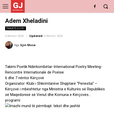
GJ
DRITARE E RE
Adem Xheladini
PAKATEGORI
6 Nëntor 2020
Updated:
6 Nëntor 2020
Nga
Gjin Musa
Takimi Poetik Ndërkombëtar-International Poetry Meeting-
Rencontre Internationale de Poésie
6 dhe 7 nëntor Kërçovë
Organizator: Klubi i Shkrimtarëve Shqiptarë “Penestia” –
Kërçovë i mbështetur nga Ministria e Kulturës së Republikës
së Maqedonisë së Veriut dhe Komuna e Kërçovës…
programi: