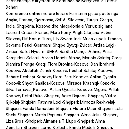
Përshëndetja e kryetarit të Komunës së Kërçovës z. Fatmir
Dehari;
Konferenca online me orë letrare ku marrin pjesë poetë nga
Anglia, Franca, Gjermania, ShBA, Sllovenia, Turqia, Greqia,
India, Shqipëria, Kosova dhe Maqedonia e Veriut; siç janë
Laurent Grison-Francë; Marc Perry-Angli; Glorjana Veber-
Slloveni; Elif Konur-Turqi; Lily Swarn-Indi; Musa Jupolli-Francë;
Seveme Fetiqi-Gjermani; Shqipe Bytyqi-Zvicër; Ardita Lajçi-
Zvicër; Safet Hyseni- SHBA; Bardha Mançe-Athinë; Anila
Karapidou-Selanik; Vivian Horieti-Athinë; Marjola Salataj-Greqi;
Diamira Prenga-Greqi; Flora Brovina-Kosovë; Dan Ibrahimi-
Kosovë; Abdullah Zeneli-Kosovë; Reshat Sahitaj-Kosovë;
Behare Rexhepi-Kosovë; Flora Peci-Kosovë; Asllan Qyqalla-
Kosovë; Shyqri Gaalica-Kosovë; Mirsade Krasniqi-Kosovë;
Silva Tërnava_Kosovë; Asllan Qyqalla-Kosovë; Migena Arllati-
Kosovë; Petrit Ruka-Shqipëri; Agim Bajrami-Shqipëri; Viktor
Gjikolaj-Shqipëri; Fatmira Loci-Shqipëri; Mimoza Rexhvelaj-
Shqipëri; Farida Ramadani-Shqipëri; Flutura Maçi-Shqipëri; Lola
Shehi-Shqipëri; Mirela Papuçiu-Shqipëri; Alma Jaku-Shqipëri;
Liza Brozi-Shqipëri; Almanela T. Llupo-Shqipëri; Alma
Zenellari-Shqipëri; Lumo Kolleshi; Erinda Medolli-Shqipëri;