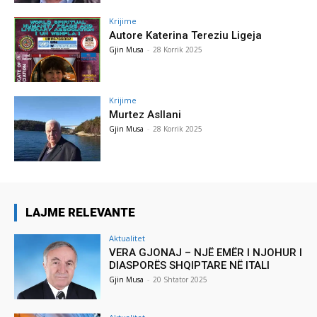
Krijime
Autore Katerina Tereziu Ligeja
Gjin Musa
-
28 Korrik 2025
Krijime
Murtez Asllani
Gjin Musa
-
28 Korrik 2025
LAJME RELEVANTE
Aktualitet
VERA GJONAJ – NJË EMËR I NJOHUR I
DIASPORËS SHQIPTARE NË ITALI
Gjin Musa
-
20 Shtator 2025