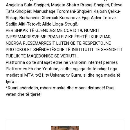
Angjelina Sula-Shqipëri; Marjeta Shatro Rrapaj-Shqipëri; Etleva
Tafa-Shqipëri; Manushaqe Toromani-Shqipëri; Kalosh Çeliku-
Shkup; Burhanedin Xhemaili-Kumanovë; Ejup Ajdini-Tetovë;
Sadije Aliti-Tetovë; Alide Lloga-Strugë.
PËR SHKAK TË GJENDJES ME COVID 19, NUMRI I
PJESËMARRËSVE ME PRANI FIZIKE ËSHTË I KUFIZUAR;
NDËRSA PJESËMARRËSIT LUTEN QË TË RESPEKTOJNË
PROTOKOLET SHËNDETËSORE TË INSTITUTIT TË SHËNDETIT
PUBLIK TË MAQEDONISË SË VERIUT!…
Platforma do të shfaqet edhe në versionin internet përmes
Platformës Fb dhe Youtube; si dhe ngjarja do të ndiqet nga
mediat si MTV; tv21; tv Uskana; tv Gurra, si dhe nga media të
tjera…
*Ruani shëndetin, mbani maskë dhe mbani distancë! Ruaj
veten dhe të tjerët!