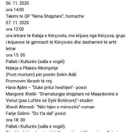
06. 11. 2020
ora 14:00
Takimi te QP “Nëna Shqiptare”, homazhe
07. 11. 2020
ora 12:00
ora letrare te Kalaja e Kërçovës, me krijues nga Kërçova, grupi
i krijuesve të gjimnazit të Kërçovës dhe dashamirë të artit
letrar
ora 15: 00
Pallati i Kulturës (salla e vogël)
Ndarja e Pllakës-Mirënjohje
(Post mortum) për poetin Selim Adili
Promovim librash të rinj:
Hava Ajdini – “Duke pritur heshtjen”- poezi
Marigonë Xhelili- “Dramaturgjia shqiptare në Maqedoninë e
Veriut (pas Luftës së Dytë Botërore)”-studim
Xhevit Ahmedi- “Nën hijen e mimozës”-roman
Farije Selimi- “Do t’ia dal”-poezi
ora 18: 00
Pallati i Kulturës (salla e vogël);