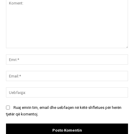
Koment:
Emr
Ema
Ue
Ruaj emrin tim, email dhe uebfaqen në këtë shfletues për herën
tjetër që komentoj.