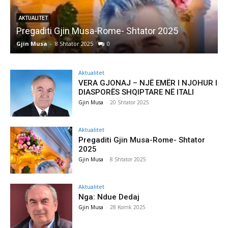
AKTUALITET
Pregaditi Gjin Musa-Rome- Shtator 2025
Gjin Musa
-
8 Shtator 2025
0
G
Aktualitet
VERA GJONAJ – NJË EMËR I NJOHUR I
DIASPORËS SHQIPTARE NË ITALI
Gjin Musa
-
20 Shtator 2025
Aktualitet
Pregaditi Gjin Musa-Rome- Shtator
2025
Gjin Musa
-
8 Shtator 2025
Aktualitet
Nga: Ndue Dedaj
Gjin Musa
-
28 Korrik 2025