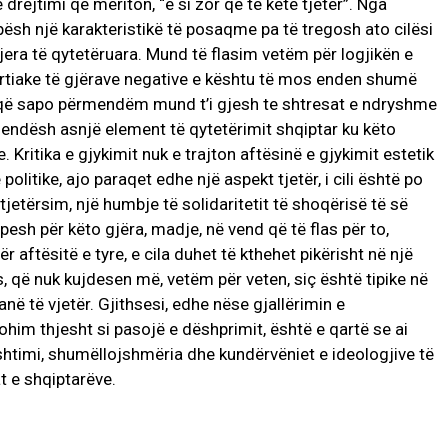
rejtimi që meriton, “e si zor që të ketë tjetër”. Nga
pësh një karakteristikë të posaqme pa të tregosh ato cilësi
tjera të qytetëruara. Mund të flasim vetëm për logjikën e
artiake të gjërave negative e kështu të mos enden shumë
të që sapo përmendëm mund t’i gjesh te shtresat e ndryshme
mendësh asnjë element të qytetërimit shqiptar ku këto
 Kritika e gjykimit nuk e trajton aftësinë e gjykimit estetik
litike, ajo paraqet edhe një aspekt tjetër, i cili është po
tjetërsim, një humbje të solidaritetit të shoqërisë të së
pesh për këto gjëra, madje, në vend që të flas për to,
ër aftësitë e tyre, e cila duhet të kthehet pikërisht në një
, që nuk kujdesen më, vetëm për veten, siç është tipike në
anë të vjetër. Gjithsesi, edhe nëse gjallërimin e
hohim thjesht si pasojë e dëshprimit, është e qartë se ai
shtimi, shumëllojshmëria dhe kundërvëniet e ideologjive të
at e shqiptarëve.