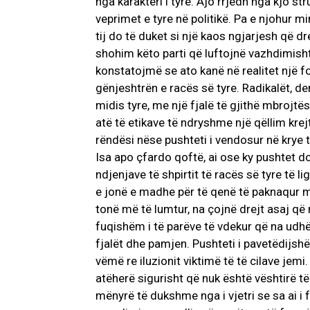
nga karakteri i tyre. Ajo rrjedh nga kjo s
veprimet e tyre në politikë. Pa e njohur mi
tij do të duket si një kaos ngjarjesh që dr
shohim këto parti që luftojnë vazhdimisht
konstatojmë se ato kanë në realitet një fo
gënjeshtrën e racës së tyre. Radikalët, d
midis tyre, me një fjalë të gjithë mbrojt
atë të etikave të ndryshme një qëllim krejt
rëndësi nëse pushteti i vendosur në krye 
Isa apo çfardo qoftë, ai ose ky pushtet do
ndjenjave të shpirtit të racës së tyre të li
e jonë e madhe për të qenë të paknaqur me
tonë më të lumtur, na çojnë drejt asaj që 
fuqishëm i të parëve të vdekur që na ud
fjalët dhe pamjen. Pushteti i pavetëdijshëm 
vëmë re iluzionit viktimë të të cilave j
atëherë sigurisht që nuk është vështirë të 
mënyrë të dukshme nga i vjetri se sa ai i