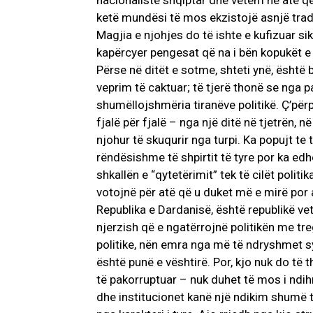
nacionalistë shqiptar dhe vetëm në atë që
ketë mundësi të mos ekzistojë asnjë trad
Magjia e njohjes do të ishte e kufizuar sik
kapërcyer pengesat që na i bën kopukët e 
Përse në ditët e sotme, shteti ynë, është 
veprim të caktuar; të tjerë thonë se nga p
shumëllojshmëria tiranëve politikë. Ç’përpl
fjalë për fjalë – nga një ditë në tjetrën, 
njohur të skuqurir nga turpi. Ka popujt te 
rëndësishme të shpirtit të tyre por ka edh
shkallën e “qytetërimit” tek të cilët politi
votojnë për atë që u duket më e mirë por 
Republika e Dardanisë, është republikë vet
njerzish që e ngatërrojnë politikën me tr
politike, nën emra nga më të ndryshmet sy
është punë e vështirë. Por, kjo nuk do të t
të pakorruptuar – nuk duhet të mos i ndih
dhe institucionet kanë një ndikim shumë të