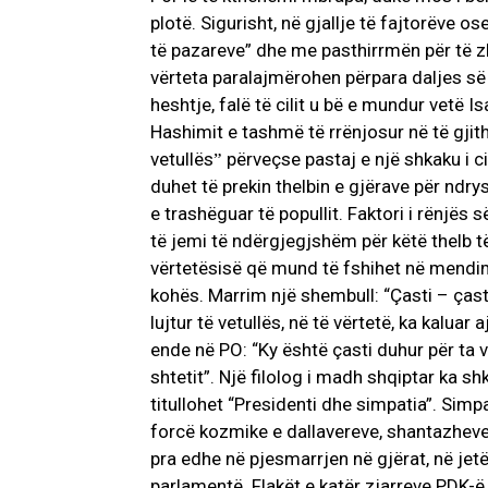
plotë. Sigurisht, në gjallje të fajtorëve o
të pazareve” dhe me pasthirrmën për të zb
vërteta paralajmërohen përpara daljes së
heshtje, falë të cilit u bë e mundur vetë 
Hashimit e tashmë të rrënjosur në të gjit
vetullësˮ përveçse pastaj e një shkaku i 
duhet të prekin thelbin e gjërave për ndr
e trashëguar të popullit. Faktori i rënjës s
të jemi të ndërgjegjshëm për këtë thelb të
vërtetësisë që mund të fshihet në mendimi
kohës. Marrim një shembull: “Çasti – çast
lujtur të vetullës, në të vërtetë, ka kalua
ende në PO: “Ky është çasti duhur për ta 
shtetit”. Një filolog i madh shqiptar ka shk
titullohet “Presidenti dhe simpatia”. Simp
forcë kozmike e dallavereve, shantazheve,
pra edhe në pjesmarrjen në gjërat, në jetën
parlamentë. Flakët e katër zjarreve PDK-ë