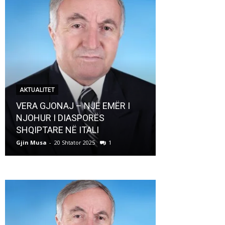
AKTUALITET
AKTUALITET
VERA GJONAJ – NJË EMËR I
NJOHUR I DIASPORËS
Pregaditi Gji
SHQIPTARE NË ITALI
Shtator 2025
Gjin Musa
-
20 Shtator 2025
1
Gjin Musa
-
8 Shtat