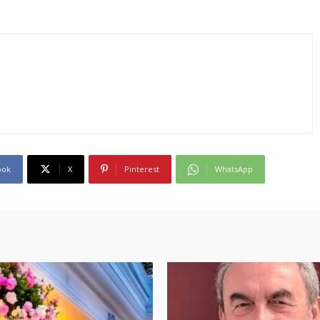
ook
X
Pinterest
WhatsApp