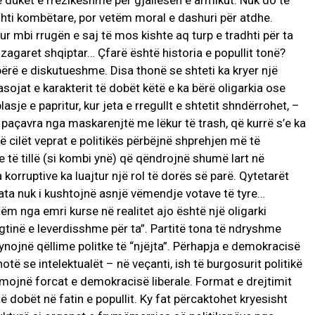
 duket e rrezikëshme për gjallesën e armikut. Nuk do të
hti kombëtare, por vetëm moral e dashuri për atdhe.
ur mbi rrugën e saj të mos kishte aq turp e tradhti për ta
zagaret shqiptar… Çfarë është historia e popullit tonë?
bërë e diskutueshme. Disa thonë se shteti ka kryer një
asojat e karakterit të dobët këtë e ka bërë oligarkia ose
asje e papritur, kur jeta e rregullt e shtetit shndërrohet, –
në paçavra nga maskarenjtë me lëkur të trash, që kurrë s’e ka
të cilët veprat e politikës përbëjnë shprehjen më të
e të tillë (si kombi ynë) që qëndrojnë shumë lart në
ka korruptive ka luajtur një rol të dorës së parë. Qytetarët
ata nuk i kushtojnë asnjë vëmendje votave të tyre…
ëm nga emri kurse në realitet ajo është një oligarki
egtinë e leverdisshme për ta”. Partitë tona të ndryshme
nojnë qëllime politke të “njëjta”. Përhapja e demokracisë
hotë se intelektualët – në veçanti, ish të burgosurit politikë
mojnë forcat e demokracisë liberale. Format e drejtimit
 dobët në fatin e popullit. Ky fat përcaktohet kryesisht