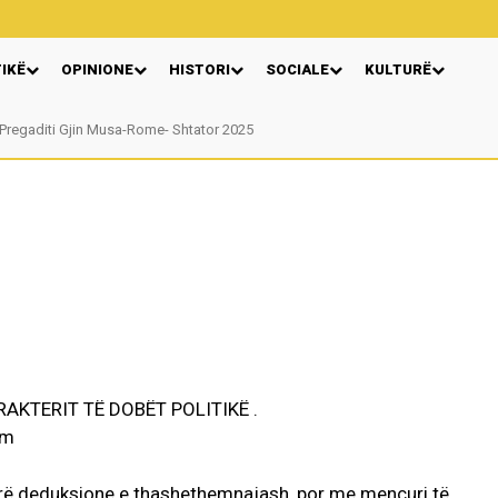
TIKË
OPINIONE
HISTORI
SOCIALE
KULTURË
egaditi Gjin Musa-Rome- Shtator 2025
Nga: Ndue Dedaj
AKTERIT TË DOBËT POLITIKË .
ërë deduksione e thashethemnajash, por me mençuri të