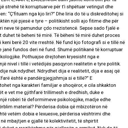
jë strehë të korruptuarve për t’i shpëtuar vetingut dhe
nː “Ç’fituam nga kjo liri?” Dhe liria do të u diskreditohej si
ën një pjesë e tyre – politikisht solli ajo fitime dhe për
bëri neve të pamundur çdo rrezistencë. Sepse sado fjalë e
t duhet të beheni të mirë. Të bëheni të mirë duhet proces
 keni berë 20 vite rreshtë. Në fund kjo fotografi si e tillë në
se janë fundos deri në fund. Shumë politikanë të korruptuar
ologjike. Pothuajse drejtohen kryesisht nga e
 nivel i tillë i vetëdijës pasqyron realitetin e tyre politik.
e nuk ndydhet. Ndrydhet dija e realitetit, dija e asaj që
farë është e pandërgjegjshmja si e tillë?” E
ohet nga karakteri familjar e shoqëror, e cila shkakton
ët e vet me gjithfarë trillimesh e dredhish, duke e
 një robëri të deformimeve psikologjike, madje edhe
përblim material? Përderisa dobia që mbizotëron në
htë vetëm dobia e lexuesve, përderisa vështrimi dhe
ë mbajtjen e gjallë të kolektivitetit, të shpirtit