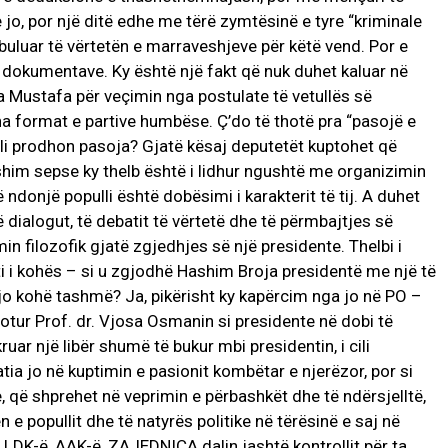
se jo, por një ditë edhe me tërë zymtësinë e tyre “kriminale
uluar të vërtetën e marraveshjeve për këtë vend. Por e
 dokumentave. Ky është një fakt që nuk duhet kaluar në
Isa Mustafa për veçimin nga postulate të vetullës së
ha format e partive humbëse. Ç’do të thotë pra “pasojë e
cili prodhon pasoja? Gjatë kësaj deputetët kuptohet që
yshim sepse ky thelb është i lidhur ngushtë me organizimin
ë ndonjë populli është dobësimi i karakterit të tij. A duhet
 dialogut, të debatit të vërtetë dhe të përmbajtjes së
n filozofik gjatë zgjedhjes së një presidente. Thelbi i
i i kohës – si u zgjodhë Hashim Broja presidentë me një të
r ajo kohë tashmë? Ja, pikërisht ky kapërcim nga jo në PO –
votur Prof. dr. Vjosa Osmanin si presidente në dobi të
ruar një libër shumë të bukur mbi presidentin, i cili
atia jo në kuptimin e pasionit kombëtar e njerëzor, por si
 që shprehet në veprimin e përbashkët dhe të ndërsjelltë,
 e popullit dhe të natyrës politike në tërësinë e saj në
, LDK-ë, AAK-ë, ZAJEDNICA dalin jashtë kontrollit për ta