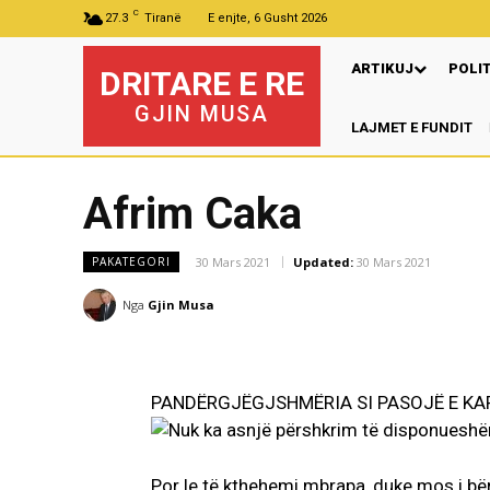
C
27.3
Tiranë
E enjte, 6 Gusht 2026
ARTIKUJ
POLI
DRITARE E RE
GJIN MUSA
LAJMET E FUNDIT
Pr
Afrim Caka
30 Mars 2021
Updated:
30 Mars 2021
PAKATEGORI
Nga
Gjin Musa
PANDËRGJËGJSHMËRIA SI PASOJË E KAR
Por le të kthehemi mbrapa, duke mos i b