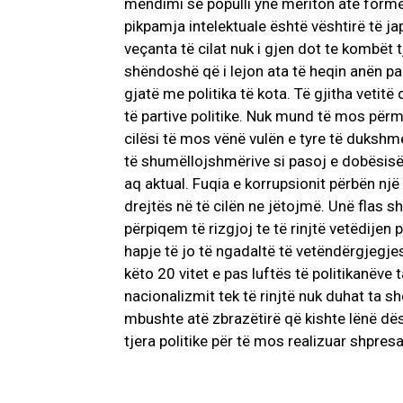
mendimi se populli ynë meriton atë formë d
pikpamja intelektuale është vështirë të ja
veçanta të cilat nuk i gjen dot te kombët 
shëndoshë që i lejon ata të heqin anën p
gjatë me politika të kota. Të gjitha veti
të partive politike. Nuk mund të mos për
cilësi të mos vënë vulën e tyre të dukshme.
të shumëllojshmërive si pasoj e dobësisë po
aq aktual. Fuqia e korrupsionit përbën një 
drejtës në të cilën ne jëtojmë. Unë flas sh
përpiqem të rizgjoj te të rinjtë vetëdijen p
hapje të jo të ngadaltë të vetëndërgjegjes
këto 20 vitet e pas luftës të politikanëve t
nacionalizmit tek të rinjtë nuk duhat ta s
mbushte atë zbrazëtirë që kishte lënë dë
tjera politike për të mos realizuar shpres