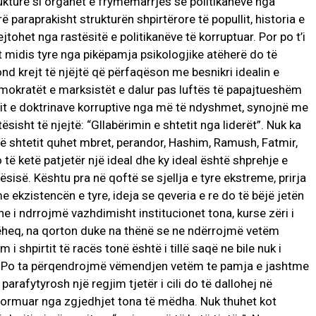
trukturë si organet e frymëmarrjes së politikanëve nga
rë paraprakisht strukturën shpirtërore të popullit, historia e
ejtohet nga rastësitë e politikanëve të korruptuar. Por po t’i
 midis tyre nga pikëpamja psikologjike atëherë do të
nd krejt të njëjtë që përfaqëson me besnikri idealin e
emokratët e marksistët e dalur pas luftës të papajtueshëm
ësit e doktrinave korruptive nga më të ndyshmet, synojnë me
ësisht të njejtë: “Gllabërimin e shtetit nga liderët”. Nuk ka
të shtetit quhet mbret, perandor, Hashim, Ramush, Fatmir,
 të ketë patjetër një ideal dhe ky ideal është shprehje e
gësisë. Kështu pra në qoftë se sjellja e tyre ekstreme, prirja
 ekzistencën e tyre, ideja se qeveria e re do të bëjë jetën
ne i ndrrojmë vazhdimisht institucionet tona, kurse zëri i
hëheq, na qorton duke na thënë se ne ndërrojmë vetëm
i shpirtit të racës tonë është i tillë saqë ne bile nuk i
emi. Po ta përqendrojmë vëmendjen vetëm te pamja e jashtme
parafytyrosh një regjim tjetër i cili do të dallohej në
 formuar nga zgjedhjet tona të mëdha. Nuk thuhet kot