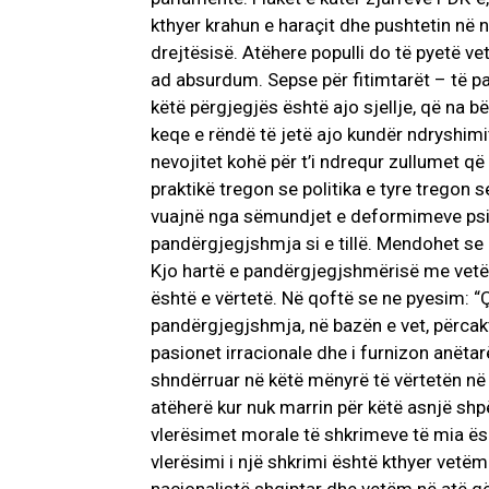
kthyer krahun e haraçit dhe pushtetin në n
drejtësisë. Atëhere populli do të pyetë vete
ad absurdum. Sepse për fitimtarët – të pakt
këtë përgjegjës është ajo sjellje, që na 
keqe e rëndë të jetë ajo kundër ndryshimi
nevojitet kohë për t’i ndrequr zullumet që i
praktikë tregon se politika e tyre tregon 
vuajnë nga sëmundjet e deformimeve psik
pandërgjegjshmja si e tillë. Mendohet se një
Kjo hartë e pandërgjegjshmërisë me vetëdij
është e vërtetë. Në qoftë se ne pyesim: “Ç
pandërgjegjshmja, në bazën e vet, përcakt
pasionet irracionale dhe i furnizon anëtar
shndërruar në këtë mënyrë të vërtetën në
atëherë kur nuk marrin për këtë asnjë sh
vlerësimet morale të shkrimeve të mia ës
vlerësimi i një shkrimi është kthyer vetëm n