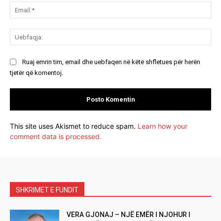
Ema
Ue
Ruaj emrin tim, email dhe uebfaqen në këtë shfletues për herën
tjetër që komentoj.
This site uses Akismet to reduce spam.
Learn how your
comment data is processed.
SHKRIMET E FUNDIT
VERA GJONAJ – NJË EMËR I NJOHUR I