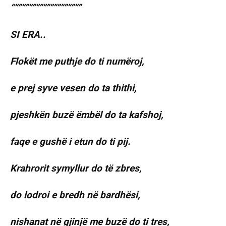
“”””””””””””””””””””
SI ERA..
Flokët me puthje do ti numëroj,
e prej syve vesen do ta thithi,
pjeshkën buzë ëmbël do ta kafshoj,
faqe e gushë i etun do ti pij.
Krahrorit symyllur do të zbres,
do lodroi e bredh në bardhësi,
nishanat në gjinjë me buzë do ti tres,