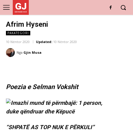
GJ
DRITARE E RE
Afrim Hyseni
PAKATEGORI
10 Nëntor 2020
Updated:
10 Nëntor 2020
Nga
Gjin Musa
Poezia e Selman Vokshit
“SHPATË AS TOP NUK E PËRKULI”