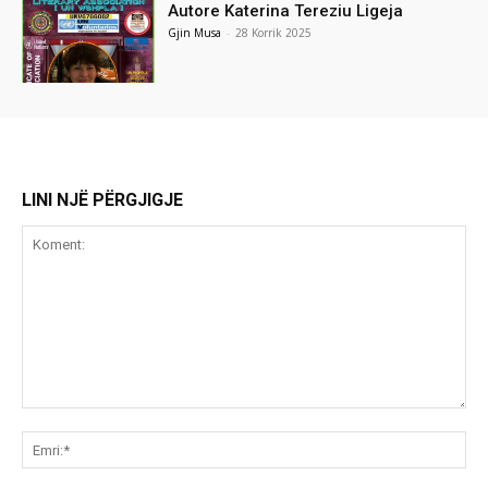
Autore Katerina Tereziu Ligeja
Gjin Musa
-
28 Korrik 2025
LINI NJË PËRGJIGJE
Koment:
Emr