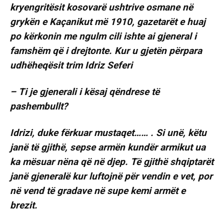
kryengritësit kosovarë ushtrive osmane në
grykën e Kaçanikut më 1910, gazetarët e huaj
po kërkonin me ngulm cili ishte ai gjeneral i
famshëm që i drejtonte. Kur u gjetën përpara
udhëheqësit trim Idriz Seferi
– Ti je gjenerali i kësaj qëndrese të
pashembullt?
Idrizi, duke fërkuar mustaqet…… . Si unë, këtu
janë të gjithë, sepse armën kundër armikut ua
ka mësuar nëna që në djep. Të gjithë shqiptarët
janë gjeneralë kur luftojnë për vendin e vet, por
në vend të gradave në supe kemi armët e
brezit.