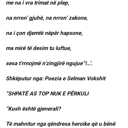
me na i vra trimat në plep,
na nrron’ gjuhë, na nrron’ zakone,
na i çon djemtë nëpër hapsone,
ma mirë të desim tu luftue,
sesa t’rrnojmë n’zingjirë ngujue”!…’.
Shkëputur nga: Poezia e Selman Vokshit
“SHPATË AS TOP NUK E PËRKULI
“Kush është gjenerali?
Të mahnitur nga qëndresa heroike që u bënë