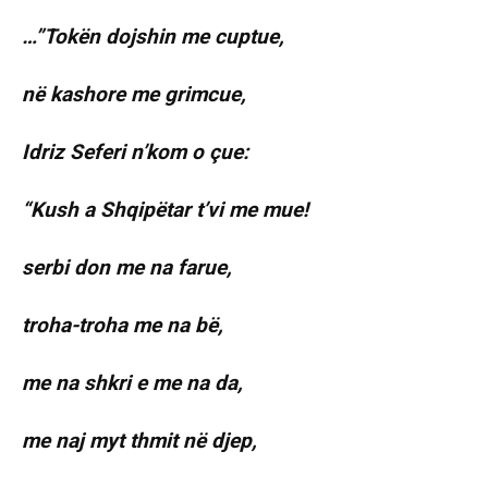
…”Tokën dojshin me cuptue,
në kashore me grimcue,
Idriz Seferi n’kom o çue:
“Kush a Shqipëtar t’vi me mue!
serbi don me na farue,
troha-troha me na bë,
me na shkri e me na da,
me naj myt thmit në djep,