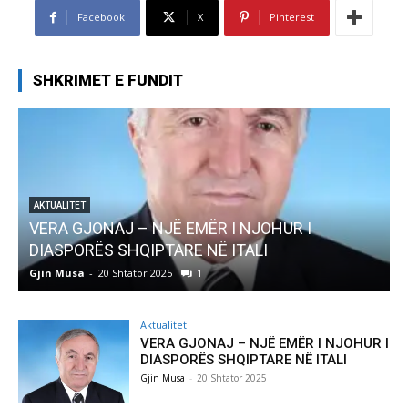
Facebook
X
Pinterest
SHKRIMET E FUNDIT
AKTUALITET
Pregaditi Gjin Musa-Rome- Shtator 2025
Gjin Musa
-
8 Shtator 2025
0
G
Aktualitet
VERA GJONAJ – NJË EMËR I NJOHUR I
DIASPORËS SHQIPTARE NË ITALI
Gjin Musa
-
20 Shtator 2025