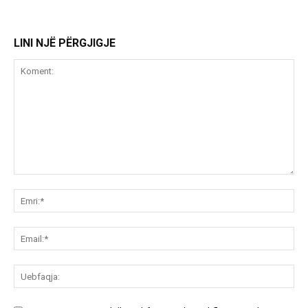
LINI NJË PËRGJIGJE
Koment:
Emr
Ema
Ue