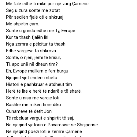
Më falë edhe ti mike për një varg Çamërie
Seç u zura sonte me zotat
Për secilën fjalë që e shkruaj
Me shpirtin çam.
Sonte u grinda edhe me Ty, Evropë
Kur ta thash fjalën liri
Nga zemra e pëlcitur ta thash
Edhe vargjeve ta shkrova.
Sonte, o njeri, jemi të krisur,
Ti, apo unë në dheun tim?
Eh, Evropë mallkim e ferr burgu
Njëqind vjet ëndërr mbeta
Histori e pashkruar e atdheut tim
Herë të lirë e herë të ndarë e të sharë.
Sonte u nisa me vargje loti
Bashkë me miken time diku
Cunameve të detit Jon
Të rebeluar vargut e shpirtit të saj.
Në njëqind vjetorin e Pavarësisë se Shqipërisë
Në njëqind poezi loti e zemre Çamërie