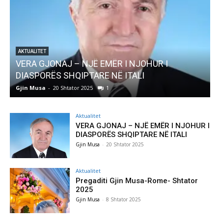
AKTUALITET
Pregaditi Gjin Musa-Rome- Shtator 2025
Gjin Musa
-
8 Shtator 2025
0
G
Aktualitet
VERA GJONAJ – NJË EMËR I NJOHUR I
DIASPORËS SHQIPTARE NË ITALI
Gjin Musa
-
20 Shtator 2025
Aktualitet
Pregaditi Gjin Musa-Rome- Shtator
2025
Gjin Musa
-
8 Shtator 2025