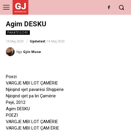
GJ
DRITARE E RE
Agim DESKU
PAKATEGORI
14 Maj 2020
Updated:
14 Maj 2020
Nga
Gjin Musa
Poezi
VARGJE MBI LOT ÇAMËRIE
Njëqind vjet pavarësi Shqipërie
Njëqind vjet pa liri Çamërie
Pejë, 2012
Agim DESKU
POEZI
VARGJE MBI LOT ÇAMËRIE
VARGJE MBI LOT ÇAM ËRIE