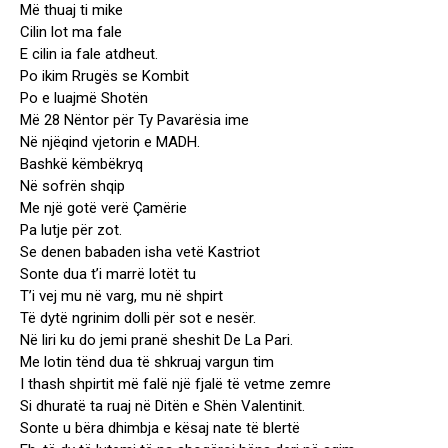
Më thuaj ti mike
Cilin lot ma fale
E cilin ia fale atdheut.
Po ikim Rrugës se Kombit
Po e luajmë Shotën
Më 28 Nëntor për Ty Pavarësia ime
Në njëqind vjetorin e MADH.
Bashkë këmbëkryq
Në sofrën shqip
Me një gotë verë Çamërie
Pa lutje për zot.
Se denen babaden isha vetë Kastriot
Sonte dua t’i marrë lotët tu
T’i vej mu në varg, mu në shpirt
Të dytë ngrinim dolli për sot e nesër.
Në liri ku do jemi pranë sheshit De La Pari.
Me lotin tënd dua të shkruaj vargun tim
I thash shpirtit më falë një fjalë të vetme zemre
Si dhuratë ta ruaj në Ditën e Shën Valentinit.
Sonte u bëra dhimbja e kësaj nate të blertë