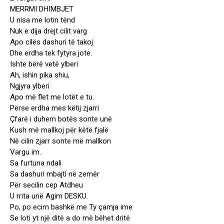
MERRMI DHIMBJET
U nisa me lotin tënd
Nuk e dija drejt cilit varg
Apo cilës dashuri të takoj
Dhe erdha tek fytyra jote.
Ishte bërë vetë ylberi
Ah, ishin pika shiu,
Ngjyra ylberi
Apo më flet me lotët e tu.
Përse erdha mes këtij zjarri
Çfarë i duhem botës sonte unë
Kush më mallkoj për këtë fjalë
Në cilin zjarr sonte më mallkon
Vargu im.
Sa furtuna ndali
Sa dashuri mbajti në zemër
Për secilin cep Atdheu
U rrita unë Agim DESKU.
Po, po ecim bashkë me Ty çamja ime
Se loti yt një ditë a do më bëhet dritë