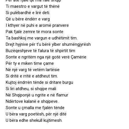
Për atë fjalë që ma fale shqip
Ti maestro e vargut të thënë
Si pulëbardhë e lirë deti.
Që u bëre ëndërr e varg
I kthyer në puhi e aromë pranvere
Pak fjalë zemre të mora sonte
Ta bashkoj me vargun e udhëtimit tim.
Drejt hyjnive për t’u bërë ylber shumëngjyrësh
Buzëqeshjeve të falura të shpirtit tim
Sonte e ngritëm nga një gotë verë Çamërie
Për ty e miken time çame
Në një varg të vetëm lartësie
Si dritë e rritë e atdheut tim.
Kujtoj ëndrrën tënde si dritare burgu
Si liri atdheu, si shqipe mali
Në Shqiponjë u ngrite e në flamur
Ndërtove kalanë e shqipeve.
Sonte u çmalla me fjalën tënde
U bëra varg poetësh, për një ditë
U bëra edhe shekull kujtimesh.