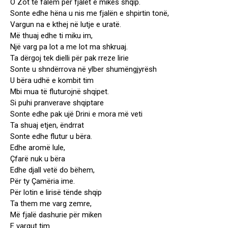
O Zot të falëm për fjalët e mikes shqip.
Sonte edhe hëna u nis me fjalën e shpirtin tonë,
Vargun na e kthej në lutje e uratë.
Më thuaj edhe ti miku im,
Një varg pa lot a me lot ma shkruaj.
Ta dërgoj tek dielli për pak rreze lirie
Sonte u shndërrova në ylber shumëngjyrësh
U bëra udhë e kombit tim
Mbi mua të fluturojnë shqipet.
Si puhi pranverave shqiptare
Sonte edhe pak ujë Drini e mora më veti
Ta shuaj etjen, ëndrrat
Sonte edhe flutur u bëra.
Edhe aromë lule,
Çfarë nuk u bëra
Edhe djall vetë do bëhem,
Për ty Çamëria ime.
Për lotin e lirisë tënde shqip
Ta them me varg zemre,
Më fjalë dashurie për miken
E vargut tim.