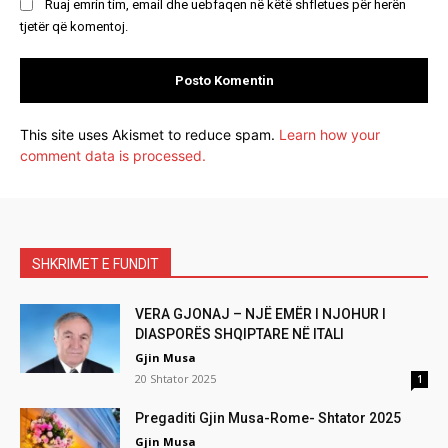
Ruaj emrin tim, email dhe uebfaqen në këtë shfletues për herën
tjetër që komentoj.
This site uses Akismet to reduce spam.
Learn how your
comment data is processed.
SHKRIMET E FUNDIT
VERA GJONAJ – NJË EMËR I NJOHUR I
DIASPORËS SHQIPTARE NË ITALI
Gjin Musa
20 Shtator 2025
1
Pregaditi Gjin Musa-Rome- Shtator 2025
Gjin Musa