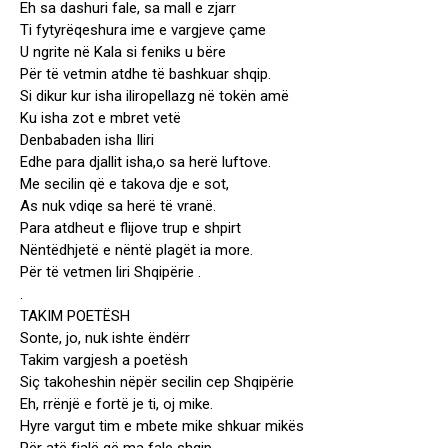
Eh sa dashuri fale, sa mall e zjarr
Ti fytyrëqeshura ime e vargjeve çame
U ngrite në Kala si feniks u bëre
Për të vetmin atdhe të bashkuar shqip.
Si dikur kur isha iliropellazg në tokën amë
Ku isha zot e mbret vetë
Denbabaden isha Iliri
Edhe para djallit isha,o sa herë luftove.
Me secilin që e takova dje e sot,
As nuk vdiqe sa herë të vranë.
Para atdheut e flijove trup e shpirt
Nëntëdhjetë e nëntë plagët ia more.
Për të vetmen liri Shqipërie .
.
TAKIM POETËSH
Sonte, jo, nuk ishte ëndërr
Takim vargjesh a poetësh
Siç takoheshin nëpër secilin cep Shqipërie
Eh, rrënjë e fortë je ti, oj mike.
Hyre vargut tim e mbete mike shkuar mikës