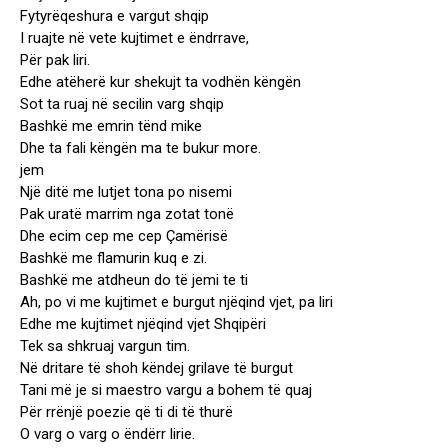
Fytyrëqeshura e vargut shqip
I ruajte në vete kujtimet e ëndrrave,
Për pak liri.
Edhe atëherë kur shekujt ta vodhën këngën
Sot ta ruaj në secilin varg shqip
Bashkë me emrin tënd mike
Dhe ta fali këngën ma te bukur more.
jem
Një ditë me lutjet tona po nisemi
Pak uratë marrim nga zotat tonë
Dhe ecim cep me cep Çamërisë
Bashkë me flamurin kuq e zi.
Bashkë me atdheun do të jemi te ti
Ah, po vi me kujtimet e burgut njëqind vjet, pa liri
Edhe me kujtimet njëqind vjet Shqipëri
Tek sa shkruaj vargun tim.
Në dritare të shoh këndej grilave të burgut
Tani më je si maestro vargu a bohem të quaj
Për rrënjë poezie që ti di të thurë
O varg o varg o ëndërr lirie.