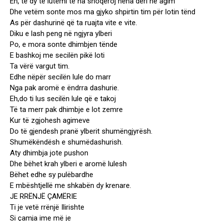
Eh, të dy të lutemi të na shoqëroj hëna deri në agim
Dhe vetëm sonte mos ma gjyko shpirtin tim për lotin tënd
As për dashurinë që ta ruajta vite e vite.
Diku e lash peng në ngjyra ylberi
Po, e mora sonte dhimbjen tënde
E bashkoj me secilën pikë loti
Ta vërë vargut tim.
Edhe nëpër secilën lule do marr
Nga pak aromë e ëndrra dashurie.
Eh,do ti lus secilën lule që e takoj
Të ta merr pak dhimbje e lot zemre
Kur të zgjohesh agimeve
Do të gjendesh pranë ylberit shumëngjyrësh.
Shumëkëndësh e shumëdashurish.
Aty dhimbja jote pushon
Dhe bëhet krah ylberi e aromë lulesh
Bëhet edhe sy pulëbardhe
E mbështjellë me shkabën dy krenare.
JE RRËNJË ÇAMËRIE
Ti je vetë rrënjë Ilirishte
Si çamja ime më je