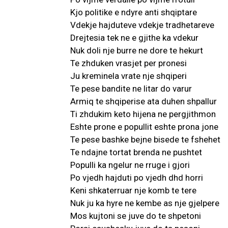
Kjo politike e ndyre anti shqiptare
Vdekje hajduteve vdekje tradhetareve
Drejtesia tek ne e gjithe ka vdekur
Nuk doli nje burre ne dore te hekurt
Te zhduken vrasjet per pronesi
Ju kreminela vrate nje shqiperi
Te pese bandite ne litar do varur
Armiq te shqiperise ata duhen shpallur
Ti zhdukim keto hijena ne pergjithmon
Eshte prone e popullit eshte prona jone
Te pese bashke bejne bisede te fshehet
Te ndajne tortat brenda ne pushtet
Populli ka ngelur ne rruge i gjori
Po vjedh hajduti po vjedh dhd horri
Keni shkaterruar nje komb te tere
Nuk ju ka hyre ne kembe as nje gjelpere
Mos kujtoni se juve do te shpetoni