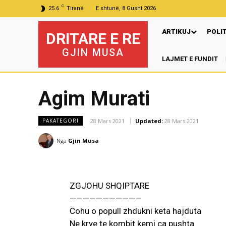
C
25.6
Tiranë
E shtunë, 8 Gusht 2026
ARTIKUJ
POLI
DRITARE E RE
GJIN MUSA
LAJMET E FUNDIT
P
Agim Murati
28 Mars 2021
Updated:
28 Mars 2021
PAKATEGORI
Nga
Gjin Musa
ZGJOHU SHQIPTARE
———————————
Cohu o popull zhdukni keta hajduta
Ne krye te kombit kemi ca pushta