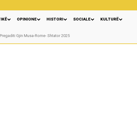
TIKË
OPINIONE
HISTORI
SOCIALE
KULTURË
regaditi Gjin Musa-Rome- Shtator 2025
Nga: Ndue Dedaj