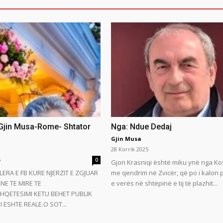
 Gjin Musa-Rome- Shtator
Nga: Ndue Dedaj
Gjin Musa
28 Korrik 2025
5
0
Gjon Krasniqi është miku ynë nga Ko
LERA E FB KURE NJERZIT E ZGJUAR
me qendrim në Zvicër, që po i kalon
NE TE MIRE TE
e verës në shtëpinë e tij të plazhit...
HQETESIMI KETU BEHET PUBLIK
 ESHTE REALE.O SOT...