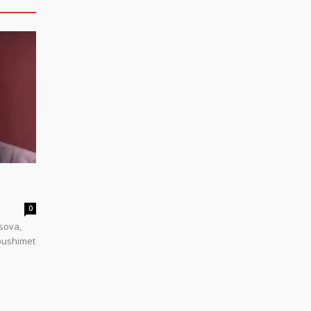
0
sova,
 pushimet