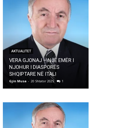
AKTUALITET
AKTUALITET
VERA GJONAJ – NJË EMËR I
NJOHUR I DIASPORËS
Pregaditi Gji
SHQIPTARE NË ITALI
Shtator 2025
Gjin Musa
-
20 Shtator 2025
1
Gjin Musa
-
8 Shtat