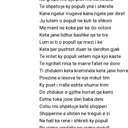
Te shpetoje ky populli yne i shkrete
Kane ngelur rrugeve kane ngele per ibret
Ju lutem o popull ne kuti te shkoni
Me ment ne koke per ke do votoni
Keta jane lidhur bashke qe te tre
Lum si ti o popull qe mezi i ke
Keta per pushtet duan te derdhin gjak
Te vritet ky popull vetem nga kjo kaste
Te ngrihet rinia te marre fatet ne dore
Ti zhdukim keta kreminele keta jane horr
Poezine e lexova te nje mikut tim
Ky poet i rralle eshte shume trim
Do zhdukur e gjithe horrat qe kemi
Eshte toka jone den baba deni
Cohu rini shpetoje kete shqiperi
Shqiperine e shiten ne tregun e zi
Ne hall ka rene i shkreti ky popull
Po vijme verdalle po vijme rrotull