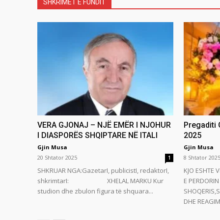
SHKRIMET E FUNDIT
VERA GJONAJ – NJË EMËR I NJOHUR
Pregaditi
I DIASPORËS SHQIPTARE NË ITALI
2025
Gjin Musa
Gjin Musa
20 Shtator 2025
8 Shtator 202
1
SHKRUAR NGA:GazetarI, publicistI, redaktorI,
KJO ESHTE V
shkrimtarI: XHELAL MARKU Kur
E PERDORIN 
studion dhe zbulon figura të shquara...
SHOQERIS,S
DHE REAGIMI