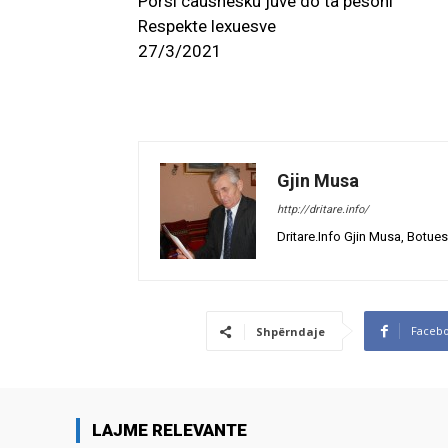
Porsi caushesku juve do ta pesoni
Respekte lexuesve
27/3/2021
Gjin Musa
http://dritare.info/
Dritare.Info Gjin Musa, Botues
Faceb
Shpërndaje
LAJME RELEVANTE