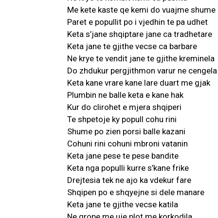
Me kete kaste qe kemi do vuajme shume
Paret e popullit po i vjedhin te pa udhet
Keta s’jane shqiptare jane ca tradhetare
Keta jane te gjithe vecse ca barbare
Ne krye te vendit jane te gjithe kreminela
Do zhdukur pergjithmon varur ne cengela
Keta kane vrare kane lare duart me gjak
Plumbin ne balle keta e kane hak
Kur do clirohet e mjera shqiperi
Te shpetoje ky popull cohu rini
Shume po zien porsi balle kazani
Cohuni rini cohuni mbroni vatanin
Keta jane pese te pese bandite
Keta nga populli kurre s’kane frike
Drejtesia tek ne ajo ka vdekur fare
Shqipen po e shqyejne si dele manare
Keta jane te gjithe vecse katila
Ne grope me uje plot me korkodila