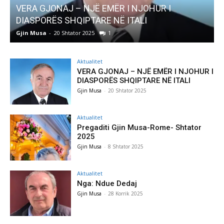
AKTUALITET
Pregaditi Gjin Musa-Rome- Shtator 2025
Gjin Musa
-
8 Shtator 2025
0
Aktualitet
VERA GJONAJ – NJË EMËR I NJOHUR I
DIASPORËS SHQIPTARE NË ITALI
Gjin Musa
-
20 Shtator 2025
Aktualitet
Pregaditi Gjin Musa-Rome- Shtator
2025
Gjin Musa
-
8 Shtator 2025
Aktualitet
Nga: Ndue Dedaj
Gjin Musa
-
28 Korrik 2025