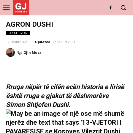
GJ
DRITARE E RE
AGRON DUSHI
PAKATEGORI
17 Shkurt 2021
Updated:
17 Shkurt 2021
Nga
Gjin Musa
Rruga nëpër të cilën ecën historia e lirisë
është rruga e gjakut të dëshmorëve
Simon Shtjefen Dushi.