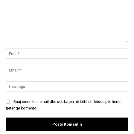
Koment:
Emr
Ema
Ue
Ruaj emrin tim, email dhe uebfaqen në këtë shfletues për herën
tjetër që komentoj.