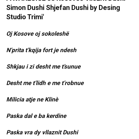
Oj Kosove oj sokoleshë
N’prita t’kqija fort je ndesh
Shkjau i zi desht me t’sunue
Desht me t’lidh e me t’robnue
Milicia atje ne Klinè
Paska dal e ba kerdine
Paska vra dy vllaznit Dushi