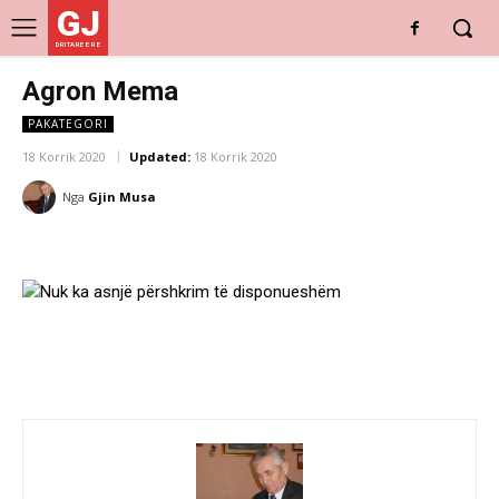
GJ
DRITARE E RE
Agron Mema
PAKATEGORI
18 Korrik 2020
Updated:
18 Korrik 2020
Nga
Gjin Musa