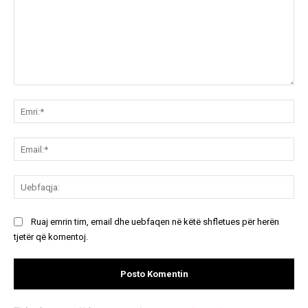
Koment:
Emr
Ema
Ue
Ruaj emrin tim, email dhe uebfaqen në këtë shfletues për herën
tjetër që komentoj.