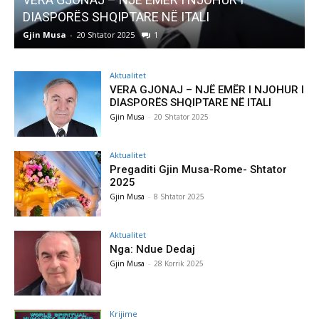
DIASPORËS SHQIPTARE NË ITALI
Gjin Musa
-
20 Shtator 2025
1
G
Aktualitet
VERA GJONAJ – NJË EMËR I NJOHUR I
DIASPORËS SHQIPTARE NË ITALI
Gjin Musa
-
20 Shtator 2025
Aktualitet
Pregaditi Gjin Musa-Rome- Shtator
2025
Gjin Musa
-
8 Shtator 2025
Aktualitet
Nga: Ndue Dedaj
Gjin Musa
-
28 Korrik 2025
Krijime