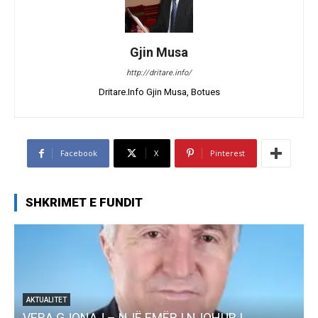
Gjin Musa
http://dritare.info/
Dritare.Info Gjin Musa, Botues
Facebook
X
Pinterest
SHKRIMET E FUNDIT
AKTUALITET
VERA GJONAJ – NJË EMËR I NJOHUR I