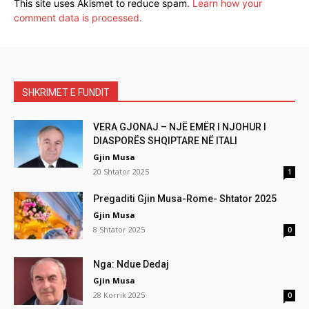
This site uses Akismet to reduce spam.
Learn how your
comment data is processed.
SHKRIMET E FUNDIT
VERA GJONAJ – NJË EMËR I NJOHUR I
DIASPORËS SHQIPTARE NË ITALI
Gjin Musa
20 Shtator 2025
1
Pregaditi Gjin Musa-Rome- Shtator 2025
Gjin Musa
8 Shtator 2025
0
Nga: Ndue Dedaj
Gjin Musa
28 Korrik 2025
0