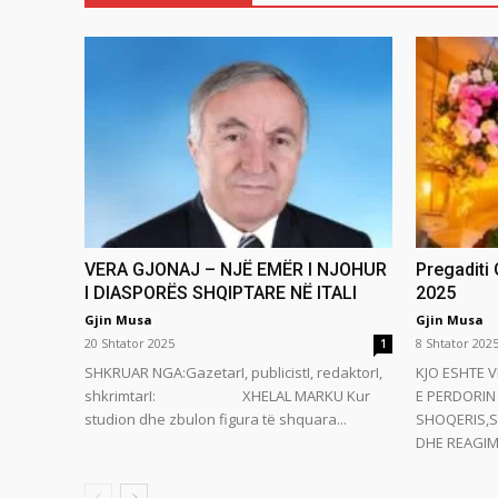
VERA GJONAJ – NJË EMËR I NJOHUR
Pregaditi
I DIASPORËS SHQIPTARE NË ITALI
2025
Gjin Musa
Gjin Musa
20 Shtator 2025
8 Shtator 202
1
SHKRUAR NGA:GazetarI, publicistI, redaktorI,
KJO ESHTE V
shkrimtarI: XHELAL MARKU Kur
E PERDORIN 
studion dhe zbulon figura të shquara...
SHOQERIS,S
DHE REAGIMI