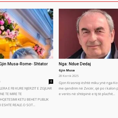
 Gjin Musa-Rome- Shtator
Nga: Ndue Dedaj
Gjin Musa
28 Korrik 2025
5
0
Gjon Krasniqi është miku ynë nga Ko
LERA E FB KURE NJERZIT E ZGJUAR
me qendrim në Zvicër, që po i kalon
NE TE MIRE TE
e verës në shtëpinë e tij të plazhit...
HQETESIMI KETU BEHET PUBLIK
 ESHTE REALE.O SOT...