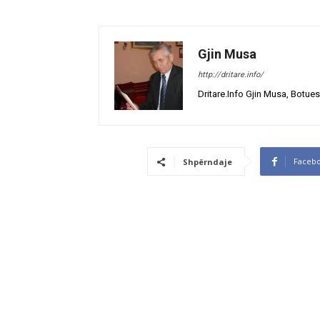
Gjin Musa
http://dritare.info/
Dritare.Info Gjin Musa, Botues
Faceb
Shpërndaje