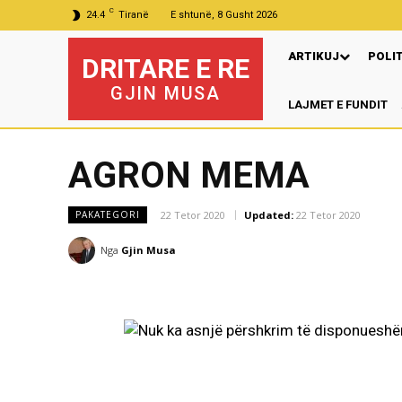
C
24.4
Tiranë
E shtunë, 8 Gusht 2026
ARTIKUJ
POLI
DRITARE E RE
GJIN MUSA
LAJMET E FUNDIT
AGRON MEMA
22 Tetor 2020
Updated:
22 Tetor 2020
PAKATEGORI
Nga
Gjin Musa