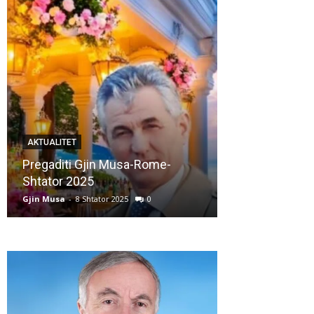
AKTUALITET
AKTUALITET
Pregaditi Gjin Musa-Rome-
Shtator 2025
Nga: Ndue Ded
Gjin Musa
-
8 Shtator 2025
0
Gjin Musa
-
28 Korr