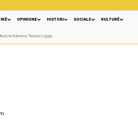
TIKË
OPINIONE
HISTORI
SOCIALE
KULTURË
Autore Katerina Tereziu Ligeja