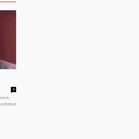
0
sova,
 pushimet