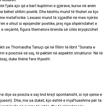
ë fjala ajo që e bart kuptimin e gjërave, kurse në anën
 dhe bëhet shllim poetik. Dhe kështu mund të thuhet se kjo
onie metaforike. Lexuesi mund të zgjedhë në mes njërës
urën e shiut si epiqendër poetike, prej nga shpërndahet e
a e veçantë, figura themelore brenda së cilës kryqëzohet
ti se Thomaidha Tanuçi që në fillim të librit “Sonata e
rin e poezisë së saj, të paktën në aspektin strukturor. Në të
kësaj, duke thënë fare thjesht:
dije se poezia e saj lind krejt spontanisht, si një qenie e
rijuesin). Dhe, me sa duket, kjo është e mjaftueshme për ta