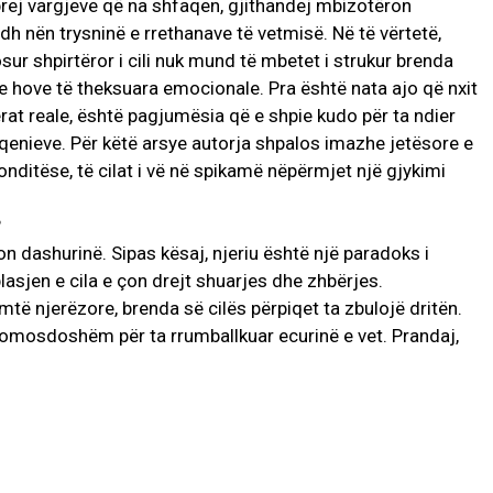
prej vargjeve që na shfaqen, gjithandej mbizotëron
edh nën trysninë e rrethanave të vetmisë. Në të vërtetë,
ur shpirtëror i cili nuk mund të mbetet i strukur brenda
e hove të theksuara emocionale. Pra është nata ajo që nxit
at reale, është pagjumësia që e shpie kudo për ta ndier
qenieve. Për këtë arsye autorja shpalos imazhe jetësore e
ditëse, të cilat i vë në spikamë nëpërmjet një gjykimi
?
on dashurinë. Sipas kësaj, njeriu është një paradoks i
lasjen e cila e çon drejt shuarjes dhe zhbërjes.
të njerëzore, brenda së cilës përpiqet ta zbulojë dritën.
 domosdoshëm për ta rrumballkuar ecurinë e vet. Prandaj,