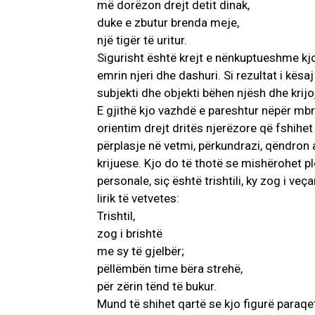
më dorëzon drejt detit dinak,
duke e zbutur brenda meje,
një tigër të uritur.
Sigurisht është krejt e nënkuptueshme kjo 
emrin njeri dhe dashuri. Si rezultat i kës
subjekti dhe objekti bëhen njësh dhe krijo
E gjithë kjo vazhdë e pareshtur nëpër mbr
orientim drejt dritës njerëzore që fshihe
përplasje në vetmi, përkundrazi, qëndron 
krijuese. Kjo do të thotë se mishërohet p
personale, siç është trishtili, ky zog i ve
lirik të vetvetes:
Trishtil,
zog i brishtë
me sy të gjelbër;
pëllëmbën time bëra strehë,
për zërin tënd të bukur.
Mund të shihet qartë se kjo figurë paraqet