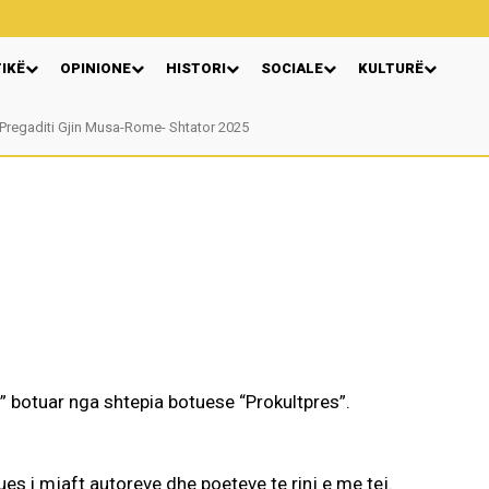
TIKË
OPINIONE
HISTORI
SOCIALE
KULTURË
gaditi Gjin Musa-Rome- Shtator 2025
Nga: Ndue Dedaj
ut” botuar nga shtepia botuese “Prokultpres”.
es i mjaft autoreve dhe poeteve te rinj e me tej.