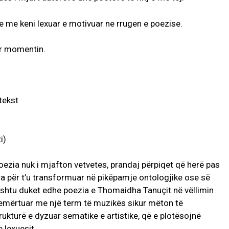
qe me keni lexuar e motivuar ne rrugen e poezise.
per momentin.
i)
zia nuk i mjafton vetvetes, prandaj përpiqet që herë pas
era për t’u transformuar në pikëpamje ontologjike ose së
 kështu duket edhe poezia e Thomaidha Tanuçit në vëllimin
i i emërtuar me një term të muzikës sikur mëton të
rukturë e dyzuar sematike e artistike, që e plotësojnë
 lexuesit.