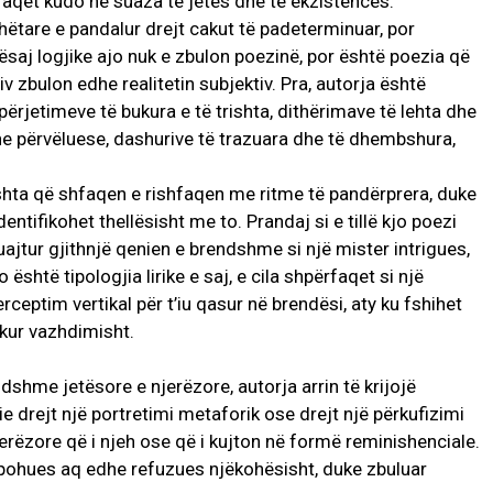
hfaqet kudo në suaza të jetës dhe të ekzistencës.
hëtare e pandalur drejt cakut të padeterminuar, por
ësaj logjike ajo nuk e zbulon poezinë, por është poezia që
iv zbulon edhe realitetin subjektiv. Pra, autorja është
përjetimeve të bukura e të trishta, dithërimave të lehta dhe
e përvëluese, dashurive të trazuara dhe të dhembshura,
shta që shfaqen e rishfaqen me ritme të pandërprera, duke
identifikohet thellësisht me to. Prandaj si e tillë kjo poezi
ruajtur gjithnjë qenien e brendshme si një mister intrigues,
është tipologjia lirike e saj, e cila shpërfaqet si një
erceptim vertikal për t’iu qasur në brendësi, aty ku fshihet
lakur vazhdimisht.
dshme jetësore e njerëzore, autorja arrin të krijojë
hpie drejt një portretimi metaforik ose drejt një përkufizimi
jerëzore që i njeh ose që i kujton në formë reminishenciale.
a pohues aq edhe refuzues njëkohësisht, duke zbuluar