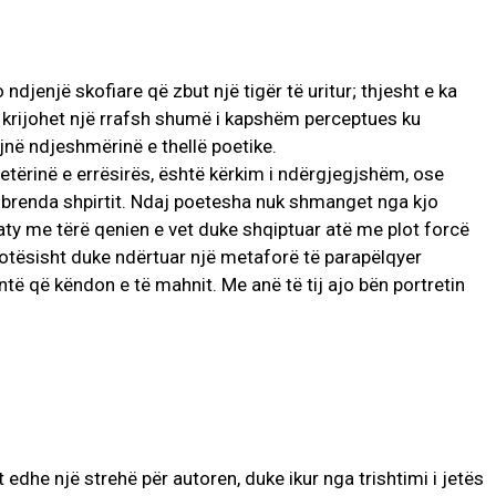
ndjenjë skofiare që zbut një tigër të uritur; thjesht e ka
aj krijohet një rrafsh shumë i kapshëm perceptues ku
jnë ndjeshmërinë e thellë poetike.
etërinë e errësirës, është kërkim i ndërgjegjshëm, ose
t brenda shpirtit. Ndaj poetesha nuk shmanget nga kjo
aty me tërë qenien e vet duke shqiptuar atë me plot forcë
lotësisht duke ndërtuar një metaforë të parapëlqyer
çantë që këndon e të mahnit. Me anë të tij ajo bën portretin
 edhe një strehë për autoren, duke ikur nga trishtimi i jetës