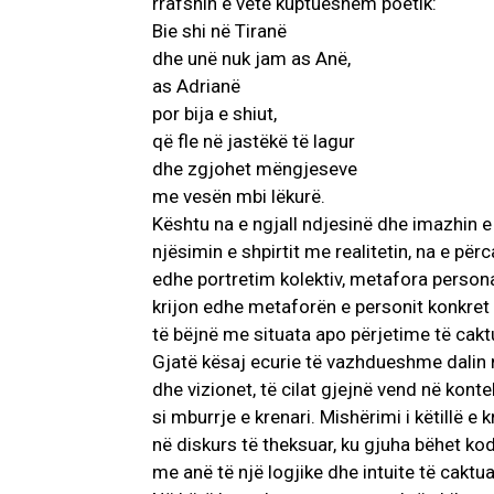
rrafshin e vetë kuptueshëm poetik:
Bie shi në Tiranë
dhe unë nuk jam as Anë,
as Adrianë
por bija e shiut,
që fle në jastëkë të lagur
dhe zgjohet mëngjeseve
me vesën mbi lëkurë.
Kështu na e ngjall ndjesinë dhe imazhin e
njësimin e shpirtit me realitetin, na e pë
edhe portretim kolektiv, metafora perso
krijon edhe metaforën e personit konkret si
të bëjnë me situata apo përjetime të cakt
Gjatë kësaj ecurie të vazhdueshme dalin n
dhe vizionet, të cilat gjejnë vend në kontek
si mburrje e krenari. Mishërimi i këtillë e
në diskurs të theksuar, ku gjuha bëhet kod
me anë të një logjike dhe intuite të caktuar