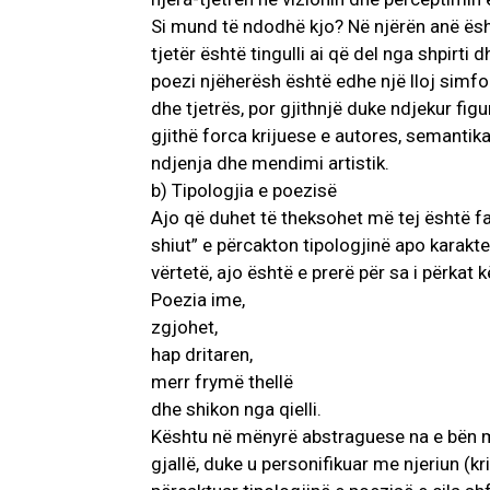
Si mund të ndodhë kjo? Në njërën anë ësht
tjetër është tingulli ai që del nga shpirti
poezi njëherësh është edhe një lloj simf
dhe tjetrës, por gjithnjë duke ndjekur fig
gjithë forca krijuese e autores, semantik
ndjenja dhe mendimi artistik.
b) Tipologjia e poezisë
Ajo që duhet të theksohet më tej është fak
shiut” e përcakton tipologjinë apo karakte
vërtetë, ajo është e prerë për sa i përkat 
Poezia ime,
zgjohet,
hap dritaren,
merr frymë thellë
dhe shikon nga qielli.
Kështu në mënyrë abstraguese na e bën me 
gjallë, duke u personifikuar me njeriun (k