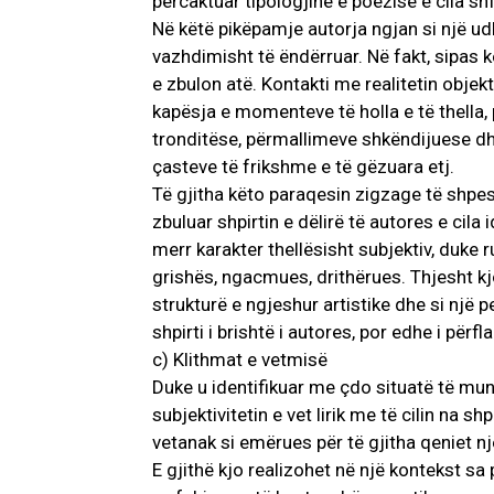
përcaktuar tipologjinë e poezisë e cila s
Në këtë pikëpamje autorja ngjan si një ud
vazhdimisht të ëndërruar. Në fakt, sipas k
e zbulon atë. Kontakti me realitetin objekt
kapësja e momenteve të holla e të thella, 
tronditëse, përmallimeve shkëndijuese dh
çasteve të frikshme e të gëzuara etj.
Të gjitha këto paraqesin zigzage të shpe
zbuluar shpirtin e dëlirë të autores e cila 
merr karakter thellësisht subjektiv, duke 
grishës, ngacmues, drithërues. Thjesht kjo 
strukturë e ngjeshur artistike dhe si një p
shpirti i brishtë i autores, por edhe i përf
c) Klithmat e vetmisë
Duke u identifikuar me çdo situatë të mun
subjektivitetin e vet lirik me të cilin na s
vetanak si emërues për të gjitha qeniet n
E gjithë kjo realizohet në një kontekst s