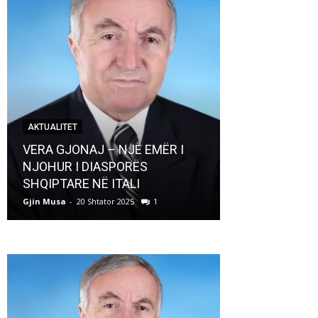
AKTUALITET
AKTUALITET
VERA GJONAJ – NJË EMËR I
NJOHUR I DIASPORËS
Pregaditi Gji
SHQIPTARE NË ITALI
Shtator 2025
Gjin Musa
-
20 Shtator 2025
1
Gjin Musa
-
8 Shtat