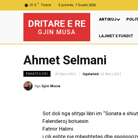
C
31.5
Tiranë
E premte, 7 Gusht 2026
ARTIKUJ
POLI
DRITARE E RE
GJIN MUSA
LAJMET E FUNDIT
Pre
Ahmet Selmani
20 Mars 2021
Updated:
20 Mars 2021
PAKATEGORI
Nga
Gjin Musa
Sot doli nga shtypi libri im “Sonata e shi
Falenderoj botuesin
Fatmir Halimi
i cili eshte nje mbeshtetes dhe sponsorizu