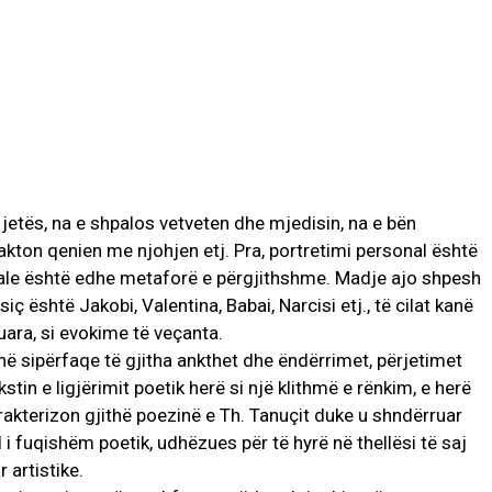
 jetës, na e shpalos vetveten dhe mjedisin, na e bën
rcakton qenien me njohjen etj. Pra, portretimi personal është
nale është edhe metaforë e përgjithshme. Madje ajo shpesh
ç është Jakobi, Valentina, Babai, Narcisi etj., të cilat kanë
uara, si evokime të veçanta.
ë sipërfaqe të gjitha ankthet dhe ëndërrimet, përjetimet
stin e ligjërimit poetik herë si një klithmë e rënkim, e herë
 krakterizon gjithë poezinë e Th. Tanuçit duke u shndërruar
 i fuqishëm poetik, udhëzues për të hyrë në thellësi të saj
 artistike.