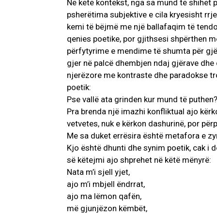
Në këtë kontekst, nga sa mund të shihet 
psherëtima subjektive e cila kryesisht rrj
kemi të bëjmë me një ballafaqim të tendos
qenies poetike, por gjithsesi shpërthen m
përfytyrime e mendime të shumta për gjër
gjer në palcë dhembjen ndaj gjërave dhe 
njerëzore me kontraste dhe paradokse tron
poetik:
Pse vallë ata grinden kur mund të puthen
Pra brenda një imazhi konfliktual ajo kërk
vetvetes, nuk e kërkon dashurinë, por përp
Me sa duket errësira është metafora e zym
Kjo është dhunti dhe synim poetik, cak i
së këtejmi ajo shprehet në këtë mënyrë:
Nata m’i sjell yjet,
ajo m’i mbjell ëndrrat,
ajo ma lëmon qafën,
më gjunjëzon këmbët,