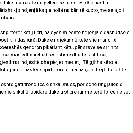
e duke marrë atë në pëllëmbë të dorës dhe për t’u
ërisht kjo ndjenjë kaq e hollë na bën të kuptojmë se ajo i
ëmtuara.
 shpirtëror këtij libri, pa dyshim është ndjenja e dashurisë e
poetik- i dashuri). Duke e ndjekur në këtë vijë mund të
 poeteshës qëndron pikërisht këtu, për arsye se arrin ta
lime, marrëdhëniet e brendshme dhe të jashtme,
ëndrrat, ndjesitë dhe përjetimet etj. Të gjitha këto e
logjinë e pastër shpirtërore e cila na çon drejt thelbit të
është gati tronditës e shkallmues, por edhe ringjallës e
në një shkallë lapidare duke u shprehur me tërë forcën e vet