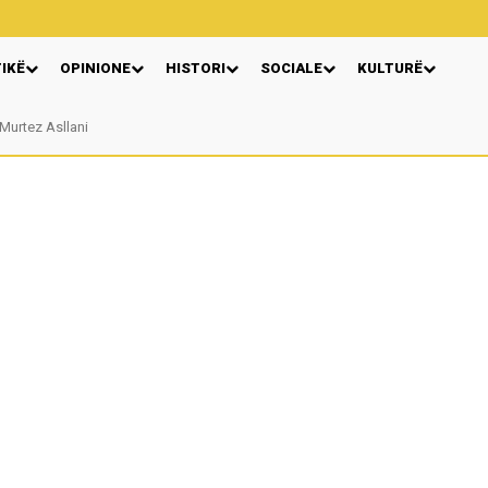
TIKË
OPINIONE
HISTORI
SOCIALE
KULTURË
urtez Asllani
VERA GJONAJ – NJË EMËR I NJOHUR I DIASPORËS SHQIPTARE NË ITALI