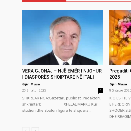
VERA GJONAJ – NJË EMËR I NJOHUR
Pregaditi
I DIASPORËS SHQIPTARE NË ITALI
2025
Gjin Musa
Gjin Musa
20 Shtator 2025
8 Shtator 202
1
SHKRUAR NGA:GazetarI, publicistI, redaktorI,
KJO ESHTE V
shkrimtarI: XHELAL MARKU Kur
E PERDORIN 
studion dhe zbulon figura të shquara...
SHOQERIS,S
DHE REAGIMI