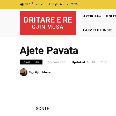
C
32.6
Tiranë
E enjte, 6 Gusht 2026
ARTIKUJ
POLI
DRITARE E RE
GJIN MUSA
LAJMET E FUNDIT
M
Ajete Pavata
16 Shkurt 2020
Updated:
16 Shkurt 2020
PAKATEGORI
Nga
Gjin Musa
SONTE