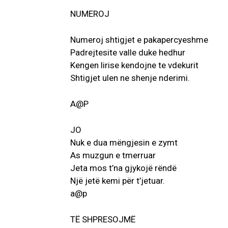
NUMEROJ
Numeroj shtigjet e pakapercyeshme
Padrejtesite valle duke hedhur
Kengen lirise kendojne te vdekurit
Shtigjet ulen ne shenje nderimi.
A@P
JO
Nuk e dua mëngjesin e zymt
As muzgun e tmerruar
Jeta mos t’na gjykojë rëndë
Një jetë kemi për t’jetuar.
a@p
TË SHPRESOJMË