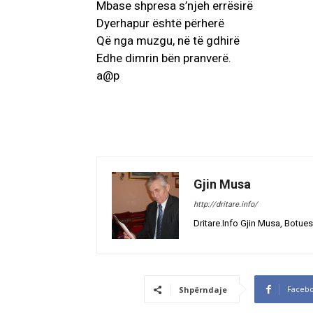
Mbase shpresa s’njeh errësirë
Dyerhapur është përherë
Që nga muzgu, në të gdhirë
Edhe dimrin bën pranverë.
a@p
Gjin Musa
http://dritare.info/
Dritare.Info Gjin Musa, Botues
Faceb
Shpërndaje