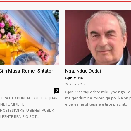
 Gjin Musa-Rome- Shtator
Nga: Ndue Dedaj
Gjin Musa
28 Korrik 2025
5
0
Gjon Krasniqi është miku ynë nga Ko
LERA E FB KURE NJERZIT E ZGJUAR
me qendrim në Zvicër, që po i kalon
NE TE MIRE TE
e verës në shtëpinë e tij të plazhit...
HQETESIMI KETU BEHET PUBLIK
 ESHTE REALE.O SOT...