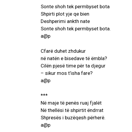
Sonte shoh tek permbyset bota
Shpirti plot yje qe bien
Deshperimi ankth nate
Sonte shoh tek permbyset bota.
a@p
Cfarë duhet zhdukur
AKTUALITET
në natën e bisedave të ëmbla?
VERA GJONAJ 
Cilën pjesë time për ta djegur
NJOHUR I DIA
– sikur mos t’isha fare?
SHQIPTARE NË 
a@p
Gjin Musa
-
20 Shtat
***
Në maje të penës ruaj fjalët
Në thellësi të shpirtit ëndrrat
Shpresës i buzëqesh përherë.
a@p