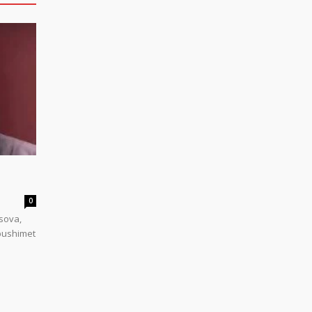
0
sova,
 pushimet