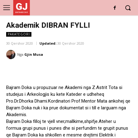
GJ
DRITARE E RE
Akademik DIBRAN FYLLI
PAKATEGORI
30 Qershor 2020
Updated:
30 Qershor 2020
Nga
Gjin Musa
Bajram Doka u propuzuar ne Akademi nga Z.Astrit Tota si
studejus i Arkeologjis ku kete Kateder e udheheq
Pro.Dr.Dhorka Dhami.Kordinatori Prof.Mentor Mata ankohej qe
Bajram Doka nuk i ka prue dokumentat si i till e larguam nga
Akademis.
Bajram Doka filloj te vjell vner,mallkime,shpifje.Ateher u
formua grupi punus i punes dhe si perfundim te grupit punus
qe Bajram Doka ka shkollen e mesme drejtimi Elektrik i