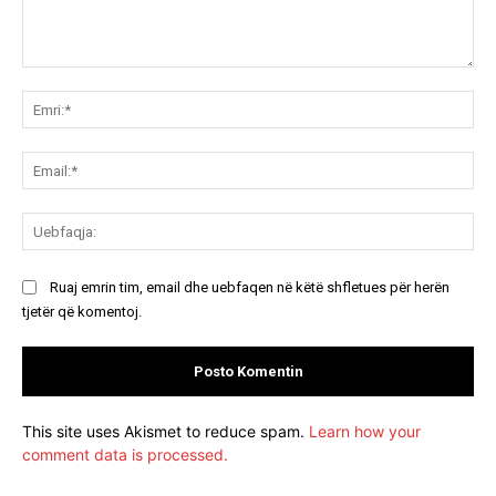
Koment:
Emr
Ema
Ue
Ruaj emrin tim, email dhe uebfaqen në këtë shfletues për herën
tjetër që komentoj.
This site uses Akismet to reduce spam.
Learn how your
comment data is processed.