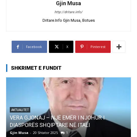
Gjin Musa
http://dritare.info/
Dritare.Info Gjin Musa, Botues
Facebook
X
Pinterest
SHKRIMET E FUNDIT
AKTUALITET
VERA GJONAJ – NJË EMËR I NJOHUR I
DIASPORËS SHQIPTARE NË ITALI
Gjin Musa
-
20 Shtator 2025
1
G