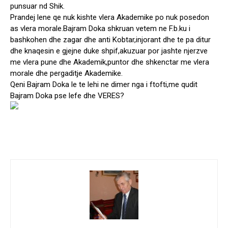
punsuar nd Shik.
Prandej lene qe nuk kishte vlera Akademike po nuk posedon
as vlera morale.Bajram Doka shkruan vetem ne F.b.ku i
bashkohen dhe zagar dhe anti Kobtar,injorant dhe te pa ditur
dhe knaqesin e gjejne duke shpif,akuzuar por jashte njerzve
me vlera pune dhe Akademik,puntor dhe shkenctar me vlera
morale dhe pergaditje Akademike.
Qeni Bajram Doka le te lehi ne dimer nga i ftofti,me qudit
Bajram Doka pse lefe dhe VERES?