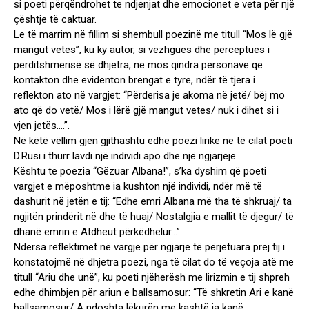
si poeti përqëndrohet te ndjenjat dhe emocionet e veta për një
çështje të caktuar.
Le të marrim në fillim si shembull poezinë me titull “Mos lë gjë
mangut vetes”, ku ky autor, si vëzhgues dhe perceptues i
përditshmërisë së dhjetra, në mos qindra personave që
kontakton dhe evidenton brengat e tyre, ndër të tjera i
reflekton ato në vargjet: “Përderisa je akoma në jetë/ bëj mo
ato që do vetë/ Mos i lërë gjë mangut vetes/ nuk i dihet si i
vjen jetës….”.
Në këtë vëllim gjen gjithashtu edhe poezi lirike në të cilat poeti
D.Rusi i thurr lavdi një individi apo dhe një ngjarjeje.
Kështu te poezia “Gëzuar Albana!”, s’ka dyshim që poeti
vargjet e mëposhtme ia kushton një individi, ndër më të
dashurit në jetën e tij: “Edhe emri Albana më tha të shkruaj/ ta
ngjitën prindërit në dhe të huaj/ Nostalgjia e mallit të djegur/ të
dhanë emrin e Atdheut përkëdhelur…”.
Ndërsa reflektimet në vargje për ngjarje të përjetuara prej tij i
konstatojmë në dhjetra poezi, nga të cilat do të veçoja atë me
titull “Ariu dhe unë”, ku poeti njëherësh me lirizmin e tij shpreh
edhe dhimbjen për ariun e ballsamosur: “Të shkretin Ari e kanë
ballsamosur/ A ndoshta lëkurën me kashtë ja kanë