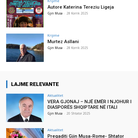
Krijime
Autore Katerina Tereziu Ligeja
Gjin Musa
-
28 Korrik 2025
Krijime
Murtez Asllani
Gjin Musa
-
28 Korrik 2025
LAJME RELEVANTE
Aktualitet
VERA GJONAJ – NJË EMËR I NJOHUR I
DIASPORËS SHQIPTARE NË ITALI
Gjin Musa
-
20 Shtator 2025
Aktualitet
Pregaditi Gjin Musa-Rome- Shtator