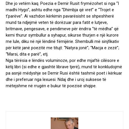
Dhe jo vetëm kaq. Poezia e Demir Rusit frymëzohet si nga “I
madhi Hygo”, ashtu edhe nga “Dhimbja që vret” e “Trojet e
t’parëve”. Ai vazhdon kërkimin pavarësisht se shpeshherë
mund ta ndjejmë veten të dorëzuar para fatit e lutjeve,
britmave, pengesave, e pendimeve për ëndrra “të mëdha” që
kemi thurur symbullur a syhapur, sikurse thurjen e një kurore
me lule, diku në një lëndinë fëmijërie. Shembulli më sinjfikativ
për këtë janë poezitë me titujt: “Natyra jonë”; “Macja e zezë”;
“Marsi, dita e parë”, etj.
Nga tërësia e lëndës voluminoze, por edhe mjaftë cilësore e
këtij libri (si edhe e gjashtë librave tjerë), mund të konkludojmë
pa asnjë mëdyshje se Demir Rusi është tashmë poet i kërkuar
dhe i preferuar nga lexuesi. Ndaj dhe i uroj suksese të
mëtejshme në rrugën e bukur të poezisë shqipe.