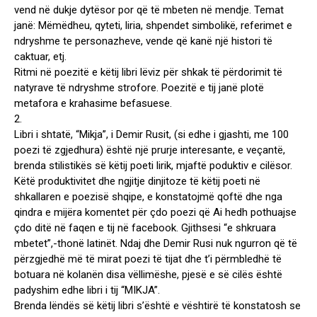
vend në dukje dytësor por që të mbeten në mendje. Temat
janë: Mëmëdheu, qyteti, liria, shpendet simbolikë, referimet e
ndryshme te personazheve, vende që kanë një histori të
caktuar, etj.
Ritmi në poezitë e këtij libri lëviz për shkak të përdorimit të
natyrave të ndryshme strofore. Poezitë e tij janë plotë
metafora e krahasime befasuese.
2.
Libri i shtatë, “Mikja”, i Demir Rusit, (si edhe i gjashti, me 100
poezi të zgjedhura) është një prurje interesante, e veçantë,
brenda stilistikës së këtij poeti lirik, mjaftë poduktiv e cilësor.
Këtë produktivitet dhe ngjitje dinjitoze të këtij poeti në
shkallaren e poezisë shqipe, e konstatojmë qoftë dhe nga
qindra e mijëra komentet për çdo poezi që Ai hedh pothuajse
çdo ditë në faqen e tij në facebook. Gjithsesi “e shkruara
mbetet”,-thonë latinët. Ndaj dhe Demir Rusi nuk ngurron që të
përzgjedhë më të mirat poezi të tijat dhe t’i përmbledhë të
botuara në kolanën disa vëllimëshe, pjesë e së cilës është
padyshim edhe libri i tij “MIKJA”.
Brenda lëndës së këtij libri s’është e vështirë të konstatosh se