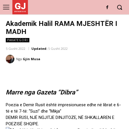
GJ
DRITARE E RE
Akademik Halil RAMA MJESHTËR I
MADH
PAKATEGORI
5 Gusht 2022
Updated:
5 Gusht 2022
Nga
Gjin Musa
Marre nga Gazeta “Dibra”
Poezia e Demir Rusit është impresionuese edhe në librat e 6-
të e të 7-të: “Suzi” dhe “Mikja”
DEMIR RUSI, NJË NGJITJE DINJITOZE, NË SHKALLAREN E
POEZISË SHQIPE.