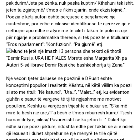
pak durim/Jeta pa zënka, nuk paska kuptim/ Kthehuni tek ishit,
jetën ta zgjatojmë/ t’mos e fikim zjarrin, ende ekzistojmë..”.
Poezia e këtij autori është përçuese e përjetimeve një
castëshme, por edhe e cilësive identifikuese të njerëzve që e
rrethojnë apo edhe e atyre me të cilët i takon të polemizojë
për ngjarje e problematika therëse, si tek poezitë e titulluara:
“Eros n’parlament”; “Konfuzioni”. “Pa gjumë” etj.
Një vecori tjetër dalluese në poezinë e D.Rusit është
konceptimi popullor i realitetit. Kështu, në këtë vëllim ka poezi
si ato me titull: “Në katund”, “Ura…”, ”Malet…” etj, ku evidenton
gjuhën e pasur të vargjeve të tij të ngjashme me motivet
popullore, Kështu ai vargëzon thjeshtë e bukur se: “S’ka më
mirë të besh një urë,/T’a bësh e t’mos mburresh kurrë/ T’jesh
human detyrë, cilësi/ Pavarësisht se ku jeton ti….” Duket kjo
edhe si një poezi pikturë, ndoshta edhe për faktin se ai e ndien
që lexuesit i duhet shprehur në një mënyrë të tillë që të