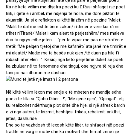
parafytyrojë me kthjelltësi atë që ka parë e përjetuar poeti
Ka në këtë vëllim me dhjetra poezi ku D.Rusi shfaqet një poet
lirik, i qetë e i ambël, me ndjenja të holla, me dorë piktori të
akuarelit. Ja si e reflekton ai këtë lirizëm në poezinë “Malet:
“Malit të dal më është bërë zakon/ n’dimër e vere kur s’më
rrihet n’Tiranë/ Malet i kam aleat të përjetshëm/ mes maleve
dua ta ngrys edhe jetën…….”për të vijuar me pas në strofën e
tretë: “Më pëlqen t’jetoj dhe me kafshët/ ata janë më t’mirët e
mi aleatët/ Madje me të besës nuk gjen /të duan pa hile t’i
mbash afër vlen….”. Kësioj nga këto përjetime duket se poeti
ka zbuluar në to fenomene dhe tinguj, ose ngjyra të reja dhe
tani po na i dhuron me dashuri….
Në këtë vëllim lëxon me endje e të mbeten në mendje edhe
poezi të tilla si: “Çohu Dibër …!”; “Me qenë njeri”, “Opingat”, etj,
ku realizohet ndërthurja plot dritë dhe hije, si një afresk bardh
e zi nga autori, të lirizmit, heshtjes, frikës, rebelimit, ankthit,
jetës, dashurisë.
Dhe po të vazhdosh të lexosh këtë libër, të shfaqet një poezi
tradite në varg e motiv dhe ku motivet dhe temat zënë një