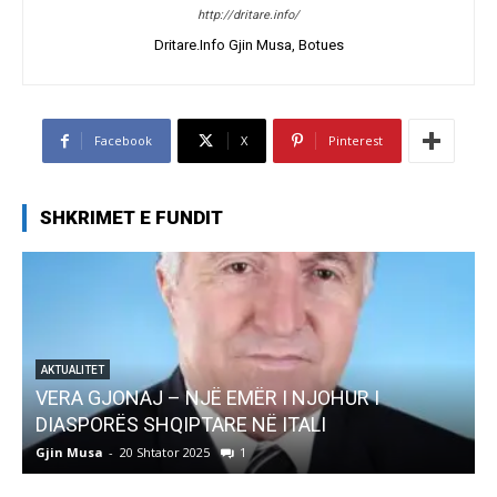
http://dritare.info/
Dritare.Info Gjin Musa, Botues
Facebook
X
Pinterest
SHKRIMET E FUNDIT
AKTUALITET
VERA GJONAJ – NJË EMËR I NJOHUR I
DIASPORËS SHQIPTARE NË ITALI
Gjin Musa
-
20 Shtator 2025
1
G