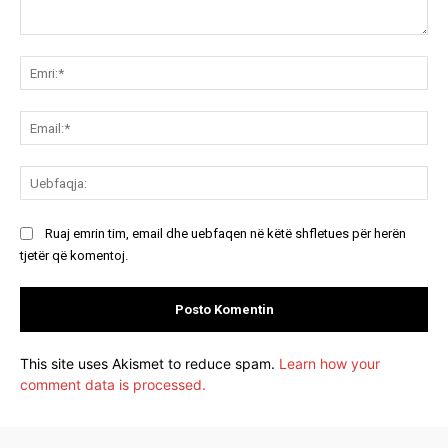
Koment:
Emr
Ema
Ue
Ruaj emrin tim, email dhe uebfaqen në këtë shfletues për herën
tjetër që komentoj.
This site uses Akismet to reduce spam.
Learn how your
comment data is processed.