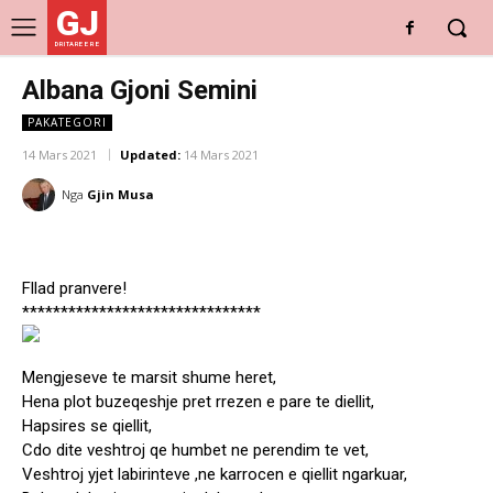
GJ
DRITARE E RE
Albana Gjoni Semini
PAKATEGORI
14 Mars 2021
Updated:
14 Mars 2021
Nga
Gjin Musa
Fllad pranvere!
*******************************
Mengjeseve te marsit shume heret,
Hena plot buzeqeshje pret rrezen e pare te diellit,
Hapsires se qiellit,
Cdo dite veshtroj qe humbet ne perendim te vet,
Veshtroj yjet labirinteve ,ne karrocen e qiellit ngarkuar,