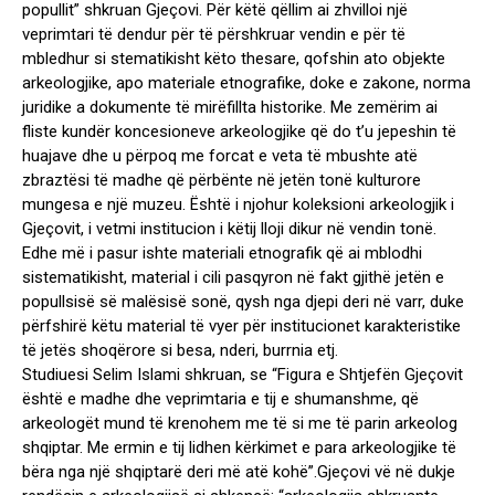
popullit” shkruan Gjeçovi. Për këtë qëllim ai zhvilloi një
veprimtari të dendur për të përshkruar vendin e për të
mbledhur si stematikisht këto thesare, qofshin ato objekte
arkeologjike, apo materiale etnografike, doke e zakone, norma
juridike a dokumente të mirëfillta historike. Me zemërim ai
fliste kundër koncesioneve arkeologjike që do t’u jepeshin të
huajave dhe u përpoq me forcat e veta të mbushte atë
zbraztësi të madhe që përbënte në jetën tonë kulturore
mungesa e një muzeu. Është i njohur koleksioni arkeologjik i
Gjeçovit, i vetmi institucion i këtij lloji dikur në vendin tonë.
Edhe më i pasur ishte materiali etnografik që ai mblodhi
sistematikisht, material i cili pasqyron në fakt gjithë jetën e
popullsisë së malësisë sonë, qysh nga djepi deri në varr, duke
përfshirë këtu material të vyer për institucionet karakteristike
të jetës shoqërore si besa, nderi, burrnia etj.
Studiuesi Selim Islami shkruan, se “Figura e Shtjefën Gjeçovit
është e madhe dhe veprimtaria e tij e shumanshme, që
arkeologët mund të krenohem me të si me të parin arkeolog
shqiptar. Me ermin e tij lidhen kërkimet e para arkeologjike të
bëra nga një shqiptarë deri më atë kohë”.Gjeçovi vë në dukje