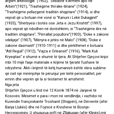
argtim arkeologjik” (1902), “Sebaste s’Armeni apo në
Arbëri”(1921), “Trashëgime thrrake-iliriane” (1924),
“Trashëgime pellazgenë traditën shqiptare” (1914), si dhe
veprat që u botuan më vonë si “Kanuni i Lekë Dukagjinit”
(1933), “Shërbyesi i botës ose Jeta e Jezu Krishtit” (1997),
apo veprat që ndodhen në dorëshkrim, si “Trashëgime ilire në
traditën shqiptare”, “Përrallat popullore”(1903), “Doke e zakone
vdekjeje” (1907), “Mënyra e jetës në Malci” (1908), “Doke e
zakone dasmash” (1910-1911) si dhe përkthimet e botuara
“Atil Reguli” (1912), “Vajza e Orleansit” (1916), “Mark Kuli
Kryeqitas” e shumë e shumë të tjera. At Shtjefen Gjeçovi krijoi
mbi 10 mijë faqe materiale e krijime të tjeratë fushave të
ndryshme. Akti i krijimit të këtij humanisti është vlera sublime
që nxit një mirënjohje të përunjur për këtë personalitet, për
emrin dhe veprën që la si testamet të amshimit.
Nga jeta
Shtjefën Gjeçovi u lind më 12 Korrik 1874 në Janjevë të
Kosovës. Mësimet e para i mori në vendlindje, i vazhdoi në
Kuvendin françeskantë Troshanit (Shqipëri), në Dërventë (afër
Banja Llukës) dhe në Fojnicë e Kresheve të Bosnje-
Hercegovinës. U shugurua prift në Zllakuqan (afër Klinës),më