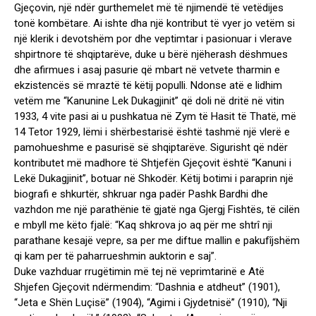
Gjeçovin, një ndër gurthemelet më të njimendë të vetëdijes
tonë kombëtare. Ai ishte dha një kontribut të vyer jo vetëm si
një klerik i devotshëm por dhe veptimtar i pasionuar i vlerave
shpirtnore të shqiptarëve, duke u bërë njëherash dëshmues
dhe afirmues i asaj pasurie që mbart në vetvete tharmin e
ekzistencës së mraztë të këtij populli. Ndonse atë e lidhim
vetëm me “Kanunine Lek Dukagjinit” që doli në dritë në vitin
1933, 4 vite pasi ai u pushkatua në Zym të Hasit të Thatë, më
14 Tetor 1929, lëmi i shërbestarisë është tashmë një vlerë e
pamohueshme e pasurisë së shqiptarëve. Sigurisht që ndër
kontributet më madhore të Shtjefën Gjeçovit është “Kanuni i
Lekë Dukagjinit”, botuar në Shkodër. Këtij botimi i paraprin një
biografi e shkurtër, shkruar nga padër Pashk Bardhi dhe
vazhdon me një parathënie të gjatë nga Gjergj Fishtës, të cilën
e mbyll me këto fjalë: “Kaq shkrova jo aq për me shtrî nji
parathane kesajë vepre, sa per me diftue mallin e pakufîjshëm
qi kam per të paharrueshmin auktorin e saj”.
Duke vazhduar rrugëtimin më tej në veprimtarinë e Atë
Shjefen Gjeçovit ndërmendim: “Dashnia e atdheut” (1901),
“Jeta e Shën Luçisë” (1904), “Agimi i Gjydetnisë” (1910), “Nji