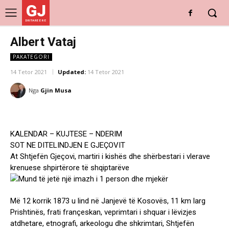
GJ
DRITARE E RE
Albert Vataj
PAKATEGORI
14 Tetor 2021
Updated:
14 Tetor 2021
Nga
Gjin Musa
KALENDAR – KUJTESE – NDERIM
SOT NE DITELINDJEN E GJEÇOVIT
At Shtjefën Gjeçovi, martiri i kishës dhe shërbestari i vlerave
krenuese shpirtërore të shqiptarëve
Më 12 korrik 1873 u lind në Janjevë të Kosovës, 11 km larg
Prishtinës, frati françeskan, veprimtari i shquar i lëvizjes
atdhetare, etnografi, arkeologu dhe shkrimtari, Shtjefën