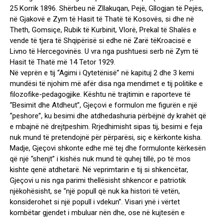
25 Korrik 1896. Shërbeu në Zllakuqan, Pejë, Gllogjan të Pejës,
në Gjakovë e Zym të Hasit të Thatë të Kosovës, si dhe në
Theth, Gomsiçe, Rubik të Kurbinit, Vlorë, Prekal të Shalës e
vende të tjera të Shqipërisë si edhe në Zarë tëKroacisë e
Livno të Hercegovinës. U vra nga pushtuesi serb në Zym të
Hasit të Thatë më 14 Tetor 1929.
Në veprën e tij “Agimi i Qytetënisë” në kapituj 2 dhe 3 kemi
mundësi të njohim më afër disa nga mendimet e tij politike e
filozofike-pedagogjike. Kështu në trajtimin e raporteve të
“Besimit dhe Atdheut”, Gjeçovi e formulon me figurën e një
“peshore”, ku besimi dhe atdhedashuria përbëjnë dy krahët që
e mbajnë në drejtpeshim. Rrjedhimisht sipas tij, besimi e feja
nuk mund të pretendojnë për përparësi, siç e kërkonte kisha.
Madje, Gjeçovi shkonte edhe më tej dhe formulonte kërkesën
që një “shenjt” i kishës nuk mund të quhej tillë, po të mos
kishte qenë atdhetarë. Në veprimtarin e tij si shkencëtar,
Gjeçovi u nis nga parimi thellësisht shkencor e patriotik
njëkohësisht, se “një popull që nuk ka histori të vetën,
konsiderohet si një popull i vdekun”. Visari ynë i vërtet
kombëtar gjendet i mbuluar nën dhe, ose në kujtesën e