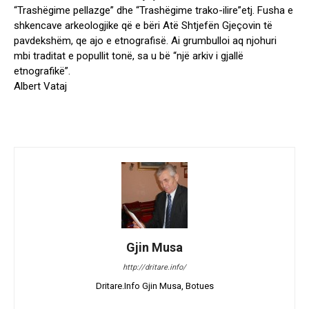
“Trashëgime pellazge” dhe “Trashëgime trako-ilire”etj. Fusha e
shkencave arkeologjike që e bëri Atë Shtjefën Gjeçovin të
pavdekshëm, qe ajo e etnografisë. Ai grumbulloi aq njohuri
mbi traditat e popullit tonë, sa u bë “një arkiv i gjallë
etnografikë”.
Albert Vataj
Gjin Musa
http://dritare.info/
Dritare.Info Gjin Musa, Botues