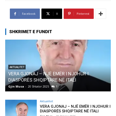
Facebook
X
Pinterest
SHKRIMET E FUNDIT
AKTUALITET
Pregaditi Gjin Musa-Rome- Shtator 2025
Gjin Musa
-
8 Shtator 2025
0
Aktualitet
VERA GJONAJ – NJË EMËR I NJOHUR I
DIASPORËS SHQIPTARE NË ITALI