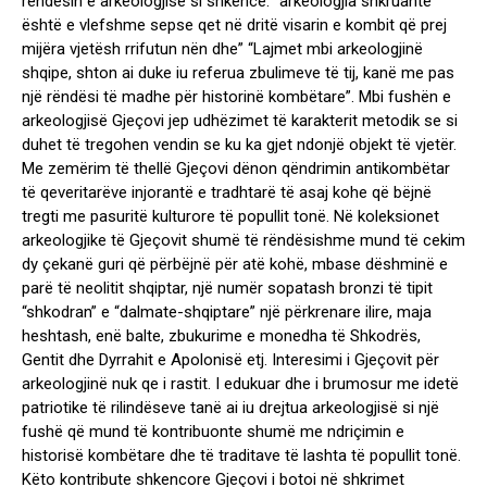
rendësin e arkeologjisë si shkencë: “arkeologjia shkruante
është e vlefshme sepse qet në dritë visarin e kombit që prej
mijëra vjetësh rrifutun nën dhe” “Lajmet mbi arkeologjinë
shqipe, shton ai duke iu referua zbulimeve të tij, kanë me pas
një rëndësi të madhe për historinë kombëtare”. Mbi fushën e
arkeologjisë Gjeçovi jep udhëzimet të karakterit metodik se si
duhet të tregohen vendin se ku ka gjet ndonjë objekt të vjetër.
Me zemërim të thellë Gjeçovi dënon qëndrimin antikombëtar
të qeveritarëve injorantë e tradhtarë të asaj kohe që bëjnë
tregti me pasuritë kulturore të popullit tonë. Në koleksionet
arkeologjike të Gjeçovit shumë të rëndësishme mund të cekim
dy çekanë guri që përbëjnë për atë kohë, mbase dëshminë e
parë të neolitit shqiptar, një numër sopatash bronzi të tipit
“shkodran” e “dalmate-shqiptare” një përkrenare ilire, maja
heshtash, enë balte, zbukurime e monedha të Shkodrës,
Gentit dhe Dyrrahit e Apolonisë etj. Interesimi i Gjeçovit për
arkeologjinë nuk qe i rastit. I edukuar dhe i brumosur me idetë
patriotike të rilindëseve tanë ai iu drejtua arkeologjisë si një
fushë që mund të kontribuonte shumë me ndriçimin e
historisë kombëtare dhe të traditave të lashta të popullit tonë.
Këto kontribute shkencore Gjeçovi i botoi në shkrimet