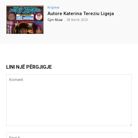
Krijime
Autore Katerina Tereziu Ligeja
Gjin Musa
-
28 Korrik 2025
LINI NJË PËRGJIGJE
Koment:
Emr