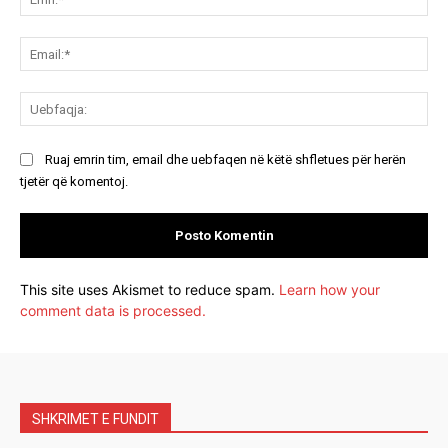
Ema
Ue
Ruaj emrin tim, email dhe uebfaqen në këtë shfletues për herën
tjetër që komentoj.
This site uses Akismet to reduce spam.
Learn how your
comment data is processed.
SHKRIMET E FUNDIT