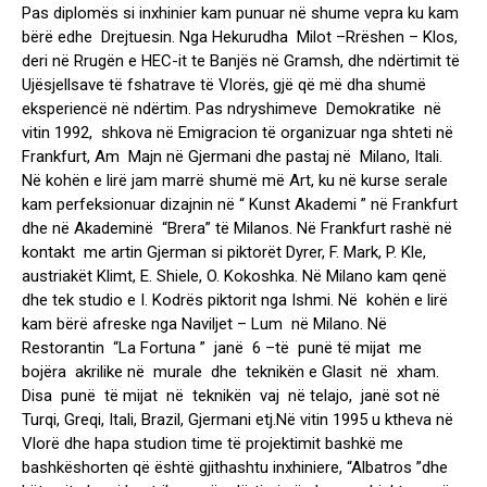
Pas diplomës si inxhinier kam punuar në shume vepra ku kam
bërë edhe Drejtuesin. Nga Hekurudha Milot –Rrëshen – Klos,
deri në Rrugën e HEC-it te Banjës në Gramsh, dhe ndërtimit të
Ujësjellsave të fshatrave të Vlorës, gjë që më dha shumë
eksperiencë në ndërtim. Pas ndryshimeve Demokratike në
vitin 1992, shkova në Emigracion të organizuar nga shteti në
Frankfurt, Am Majn në Gjermani dhe pastaj në Milano, Itali.
Në kohën e lirë jam marrë shumë më Art, ku në kurse serale
kam perfeksionuar dizajnin në “ Kunst Akademi ” në Frankfurt
dhe në Akademinë “Brera” të Milanos. Në Frankfurt rashë në
kontakt me artin Gjerman si piktorët Dyrer, F. Mark, P. Kle,
austriakët Klimt, E. Shiele, O. Kokoshka. Në Milano kam qenë
dhe tek studio e I. Kodrës piktorit nga Ishmi. Në kohën e lirë
kam bërë afreske nga Naviljet – Lum në Milano. Në
Restorantin “La Fortuna ” janë 6 –të punë të mijat me
bojëra akrilike në murale dhe teknikën e Glasit në xham.
Disa punë të mijat në teknikën vaj në telajo, janë sot në
Turqi, Greqi, Itali, Brazil, Gjermani etj.Në vitin 1995 u ktheva në
Vlorë dhe hapa studion time të projektimit bashkë me
bashkëshorten që është gjithashtu inxhiniere, “Albatros ”dhe