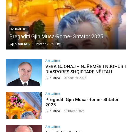
AKTUALITET
Pregaditi Gjin Musa-Rome- Shtator 2025
Gjin Musa
-
8 Shtator 2025
0
G
Aktualitet
VERA GJONAJ – NJË EMËR I NJOHUR I
DIASPORËS SHQIPTARE NË ITALI
Gjin Musa
-
20 Shtator 2025
Aktualitet
Pregaditi Gjin Musa-Rome- Shtator
2025
Gjin Musa
-
8 Shtator 2025
Aktualitet