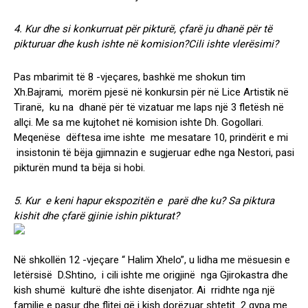
4. Kur dhe si konkurruat për pikturë, çfarë ju dhanë për të
pikturuar dhe kush ishte në komision?Cili ishte vlerësimi?
Pas mbarimit të 8 -vjeçares, bashkë me shokun tim
Xh.Bajrami, morëm pjesë në konkursin për në Lice Artistik në
Tiranë, ku na dhanë për të vizatuar me laps një 3 fletësh në
allçi. Me sa me kujtohet në komision ishte Dh. Gogollari.
Meqenëse dëftesa ime ishte me mesatare 10, prindërit e mi
insistonin të bëja gjimnazin e sugjeruar edhe nga Nestori, pasi
pikturën mund ta bëja si hobi.
5. Kur e keni hapur ekspozitën e parë dhe ku? Sa piktura
kishit dhe çfarë gjinie ishin pikturat?
Në shkollën 12 -vjeçare “ Halim Xhelo”, u lidha me mësuesin e
letërsisë D.Shtino, i cili ishte me origjinë nga Gjirokastra dhe
kish shumë kulturë dhe ishte disenjator. Ai rridhte nga një
familje e pasur dhe flitej që i kish dorëzuar shtetit 2 qypa me