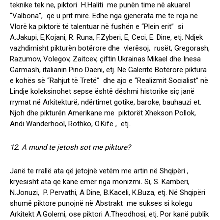
teknike tek ne, piktori H.Haliti me punën time në akuarel
“Valbona”, që u prit mirë. Edhe nga gjenerata më të reja në
Vlorë ka piktorë të talentuar në fushën e “Plein erit” si
A.Jakupi, E,Kojani, R. Runa, F.Zyberi, E, Ceci, E. Dine, etj.
Ndjek
vazhdimisht pikturën botërore dhe vlerësoj, rusët, Gregorash,
Razumov, Volegov, Zaitcev, çiftin Ukrainas Mikael dhe Inesa
Garmash, italianin Pino Daeni, etj. Në Galeritë Botërore piktura
e kohës së “Rahjut të Tretë” dhe ajo e “Realizmit Socialist” në
Lindje koleksinohet sepse është dëshmi historike siç janë
rrymat në Arkitekturë, ndërtimet gotike, baroke, bauhauzi et.
Njoh dhe pikturën Amerikane me piktorët Xhekson Pollok,
Andi Wanderhool, Rothko, O.Kife , etj..
12. A mund te jetosh sot me pikture?
Janë te rrallë ata që jetojnë vetëm me artin në Shqipëri ,
kryesisht ata që kanë emër nga monizmi
.
Si, S. Kamberi,
N.Jonuzi, P. Pervathi, A Dine, B.Kaceli, K.Buza, etj. Në Shqipëri
shumë piktore punojnë në Abstrakt me sukses si kolegu
Arkitekt A.Golemi, ose piktori A.Theodhosi, etj. Por kanë publik