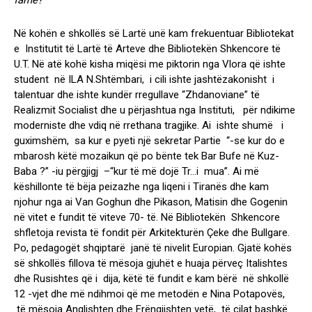
famë?
Në kohën e shkollës së Lartë unë kam frekuentuar Bibliotekat
e Institutit të Lartë të Arteve dhe Bibliotekën Shkencore të
U.T. Në atë kohë kisha miqësi me piktorin nga Vlora që ishte
student në ILA N.Shtëmbari, i cili ishte jashtëzakonisht i
talentuar dhe ishte kundër rregullave “Zhdanoviane” të
Realizmit Socialist dhe u përjashtua nga Instituti, për ndikime
moderniste dhe vdiq në rrethana tragjike. Ai ishte shumë i
guximshëm, sa kur e pyeti një sekretar Partie “-se kur do e
mbarosh këtë mozaikun që po bënte tek Bar Bufe në Kuz-
Baba ?” -iu përgjigj –“kur të më dojë Tr…i mua”. Ai më
këshillonte të bëja peizazhe nga liqeni i Tiranës dhe kam
njohur nga ai Van Goghun dhe Pikason, Matisin dhe Gogenin
në vitet e fundit të viteve 70- të. Në Bibliotekën Shkencore
shfletoja revista të fondit për Arkitekturën Çeke dhe Bullgare.
Po, pedagogët shqiptarë janë të nivelit Europian. Gjatë kohës
së shkollës fillova të mësoja gjuhët e huaja përveç Italishtes
dhe Rusishtes që i dija, këtë të fundit e kam bërë në shkollë
12 -vjet dhe më ndihmoi që me metodën e Nina Potapovës,
të mësoja Anglishten dhe Frëngjishten vetë, të cilat bashkë