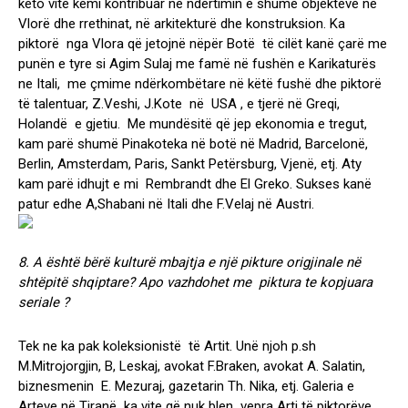
këto vite kemi kontribuar në ndërtimin ë shume objekteve në
Vlorë dhe rrethinat, në arkitekturë dhe konstruksion. Ka
piktorë nga Vlora që jetojnë nëpër Botë të cilët kanë çarë me
punën e tyre si Agim Sulaj me famë në fushën e Karikaturës
ne Itali, me çmime ndërkombëtare në këtë fushë dhe piktorë
të talentuar, Z.Veshi, J.Kote në USA , e tjerë në Greqi,
Holandë e gjetiu. Me mundësitë që jep ekonomia e tregut,
kam parë shumë Pinakoteka në botë në Madrid, Barcelonë,
Berlin, Amsterdam, Paris, Sankt Petërsburg, Vjenë, etj. Aty
kam parë idhujt e mi Rembrandt dhe El Greko. Sukses kanë
patur edhe A,Shabani në Itali dhe F.Velaj në Austri.
8. A është bërë kulturë mbajtja e një pikture origjinale në
shtëpitë shqiptare? Apo vazhdohet me piktura te kopjuara
seriale ?
Tek ne ka pak koleksionistë të Artit. Unë njoh p.sh
M.Mitrojorgjin, B, Leskaj, avokat F.Braken, avokat A. Salatin,
biznesmenin E. Mezuraj, gazetarin Th. Nika, etj. Galeria e
Arteve në Tiranë ka vite që nuk blen vepra Arti të piktorëve