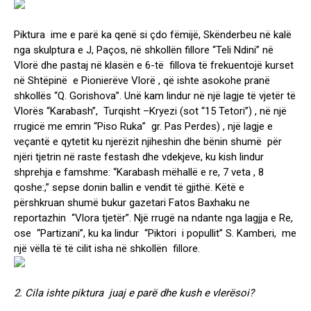
Piktura ime e parë ka qenë si çdo fëmijë, Skënderbeu në kalë
nga skulptura e J, Paços, në shkollën fillore “Teli Ndini” në
Vlorë dhe pastaj në klasën e 6-të fillova të frekuentojë kurset
në Shtëpinë e Pionierëve Vlorë , që ishte asokohe pranë
shkollës “Q. Gorishova”. Unë kam lindur në një lagje të vjetër të
Vlorës “Karabash”, Turqisht –Kryezi (sot “15 Tetori”) , në një
rrugicë me emrin “Piso Ruka” gr. Pas Perdes) , një lagje e
veçantë e qytetit ku njerëzit njiheshin dhe bënin shumë për
njëri tjetrin në raste festash dhe vdekjeve, ku kish lindur
shprehja e famshme: “Karabash mëhallë e re, 7 veta , 8
qoshe:,” sepse donin ballin e vendit të gjithë. Këtë e
përshkruan shumë bukur gazetari Fatos Baxhaku ne
reportazhin “Vlora tjetër”. Një rrugë na ndante nga lagjja e Re,
ose “Partizani”, ku ka lindur “Piktori i popullit” S. Kamberi, me
një vëlla të të cilit isha në shkollën fillore.
2. Cila ishte piktura juaj e parë dhe kush e vlerësoi?