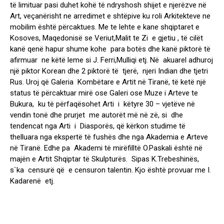
të limituar pasi duhet kohë të ndryshosh shijet e njerëzve në
Art, veçanërisht ne arredimet e shtëpive ku roli Arkitekteve ne
mobilim është përcaktues. Me te lehte e kane shqiptaret e
Kosoves, Maqedonisë se Veriut,Malit te Zi e gjetiu , të cilët
kanë qenë hapur shume kohe para botës dhe kanë piktorë të
afirmuar ne këtë leme si J. Ferri,Mulliqi etj. Në akuarel adhuroj
një piktor Korean dhe 2 piktorë të tjerë, njeri Indian dhe tjetri
Rus. Uroj që Galeria Kombëtare e Artit në Tiranë, të ketë një
status të përcaktuar mirë ose Galeri ose Muze i Arteve te
Bukura, ku të përfaqësohet Arti i këtyre 30 – vjetëve në
vendin tonë dhe prurjet me autorët më në zë, si dhe
tendencat nga Arti i Diasporës, që kërkon studime të
thelluara nga ekspertë të fushës dhe nga Akademia e Arteve
në Tiranë. Edhe pa Akademi të mirëfilltë O.Paskali është në
majën e Artit Shqiptar të Skulpturës. Sipas K.Trebeshinës,
s`ka censurë që e censuron talentin. Kjo është provuar me I.
Kadarenë etj.