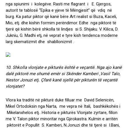
nga spiunimi i kolegëve. Rasti me flagrant i E. Gjergos,
autorit te tablosë “Epika e yjeve të Mëngjesit” që vdiq në
burg. Ka patur piktor që kanë bëre Art realist si Buza, Kaceli,
Mio, etj. dhe kishin formim perëndimor. Edhe nga piktorë të
tjerë që kishin bërë shkolla të lindjes si S. Shijaku. V. Kilica, D.
Jukniu, G. Madhi etj, në veprat e tyre kish tendenca moderne
larg skematizmit dhe shabllonizmit .
10. Shkolla vlonjate e pikturës është e veçantë. Nga ajo kanë
dalë piktorë me shumë emër si Skënder Kamberi ,Vasil Talo,
Nestor Jonuzi etj. Çfarë kanë sjellë për pikturën të veçantë
vlonjatet?
Vlora ka traditë në pikturë duke filluar me David Selenicën,
Mikel Ortodoksin nga Narta, me vepra në Itali, bashkëkohës i
Mikelanxhelos etj.. Historia e pikturës Vlonjate zyrtare, fillon
me V. Talon piktor minoritar nga Gjirokastra. Kulmin e arritën
piktorët e Popullit S. Kamberi, N.Jonuzi dhe të tjerë si I.Bani,