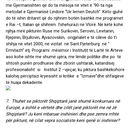
me Gjermanishten që do ta mësoja në vitet e ‘90-ta nga
metodat e Gjermanisë Lindore “Uir lernen Deutch”. Këto gjuhë
do të ishin dritaret që do njihnim botën bashkë me programet
e Rai –t, Italian që shihnim fshehurazi në Vlorë. Në këtë kohë
njihja mirë pikturën Ruse me Surikovin, Serovin, Levitanin,
Rjepinin, Brjullovin, Ajvazovskin, origjinalet e të cilëve do t’i
shihja në vitet 2000, në vizitat në Sant Pjeterburg në “
Ermitazh” etj. Programi mësimor i Institutit të Lartë të Arteve
aso kohe ishte me shumë ujëra, me lëndë politike dhe po të
shtosh punën prodhuese dhe zborin ushtarak, katandisej
profesionalisht si Institut 2 –vjeçar, ku piktura bashkëkohore
kalohej përciptazi kryesisht si kritike e “Izmave”dhe shfaqjeve
të huaja dekadente.
7. Thuhet se piktorët Shqiptarë janë shumë konkurrues në
Europë, a është e vërtetë dhe cilët janë piktorët me në zë
Shqiptarë? Ju keni mbaruar inxhinieri dhe pse zemra rrihte
për pikturë, në cilat vepra socialiste keni qenë si inxhinier?