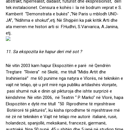
abstrakt, hiperrealist, dadaist, futurist dhe ekspresionist, deri
tek instalacionet. Censura e kohës i la në bodrum veprat e S.
Kamberit “Demonstrata e bukës” ,“Në Paris u mblodh UNO-
JA”, “Ndihma e shokut”,etj. Në Shqipëri ka pak kritik Arti dhe
ata merren me histori arti si F.Hudhri, S.Varvarica, A.Janina,
etj..
11. Sa ekspozita ke hapur deri më sot ?
Në vitin 2003 kam hapur Ekspozitën e parë në Qendrën
Tregtare “Riviera” në Skelë, me titull “Midis Artit dhe
Inxhinierisë” me 60 punime nga natyra e Vlorës, në teknikën e
vajit në telajo, që u prit mirë nga publiku artdashës vlonjate,
pasi shumë nuk e dinin që pikturoja dhe ishte surprizë e
këndshme. Në vitin 2006, në Teatrin “ P. Marko” në Vlorë, hapa
Ekspozitën e dytë me titull “50 Riprodhime të mjeshtrave
Botërorë të pikturës”, ku kisha riprodhime të mjeshtrave më
në zë në teknikën e Vajit në telajo me autorë italianë, rusë,
holandezë, spanjollë, meksikanë, francezë, gjermanë,
austriakë. Nga 50 punë, 45 u shitën dhe 5 janë në studion time.