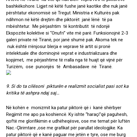
bashkëkohore. Ligjet në këtë fushe janë kaotike dhe nuk janë
përshtatur ekonomisë së Tregut. Ministria e Kulturës pak
ndihmon në këtë drejtim dhe piktorët janë lënë të pa
mbështetur. Me përjashtim të kontributit të ndonjë
Ekspozite kolektive si “Onufri” vite më parë. Funksionojnë 2-3
galeri private në Tiranë, por janë shumë pak. Akoma tek ne
nuk është rrënjosur blerja e veprave të artit si pronë
intelektuale dhe dominojnë veprat e industrializuara dhe
kopjimet, me përjashtime të rralla nga të huajt që vijnë për
Turizëm, ose punonjës të Ambasadave në Tiranë.
9. Si do ta cilësoni pikturën e realizmit socialist pasi sot ka
kritika të ashpra ndaj saj…
Në kohën e monizmit ka patur piktorë që i kanë shërbyer
Regjimit me apo pa koshiencë. Ky ishte “haraçi”që paguhesh,
qoftë me glorifikimin e udhëheqësve, ose me temat për luftën
Nac.-Çlirimtare ,ose me grafikat për parullat ideologjike. Ka
patur piktorë që e kanë paguar me jetën e tyre, ose me burg