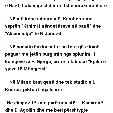
e Rai-t, Italian që shihnim fshehurazi në Vlorë
–
Në atë kohë admiroja S. Kamberin me
veprën “Kthimi i nëndetëseve në bazë” dhe
“Aksionistja” të N.Jonuzit
– Në socializëm ka patur piktorë që e kanë
paguar me jetën burgimin nga spiunimi i
kolegëve si E. Gjergo, autori i tablosë “Epika e
yjeve të Mëngjesit”
– Në Milano kam qenë dhe tek studio e I.
Kodrës, piktorit nga Ishmi
-Në ekspozitë kam parë nga afër I. Kadarenë
dhe D. Agollin dhe më bëri përshtypje