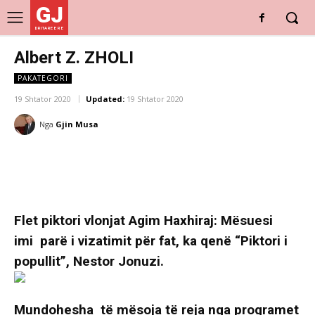
GJ
DRITARE E RE
Albert Z. ZHOLI
PAKATEGORI
19 Shtator 2020
Updated:
19 Shtator 2020
Nga
Gjin Musa
Flet piktori vlonjat Agim Haxhiraj:
Mësuesi
imi parë i vizatimit për fat, ka qenë “Piktori i
popullit”, Nestor Jonuzi.
Mundohesha të mësoja të reja nga programet