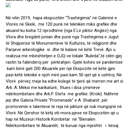
Në vitin 2019, hapa ekspozitën “Trashëgimia” në Galerinë e
Vlorës në Skelë, me 120 punë në teknikën miks grafike dhe
akuarel ku kisha 12 riprodhime (nga E.Lir piktor Anglez) nga
Vlora dhe bregdeti jonian dhe punë nga Trashëgimia e Jugut
të Shqipërisë të Monumenteve të Kulturës, të religjionit dhe
Parqeve arkeologjike si dhe të kalave në këtë Trevë. Ajo u
realizua me mbështetjen e OJQ-ve lokale “Auleda”,të cilën gjej
rastin ta falënderoj për përkrahjen. Gjatë kohës së pandemisë
kam bërë gati 200 Akuarele për një Ekspozitë në këtë gjini
pasi këtë teknikë e njoh mirë pasi kam 50 vjet që e ushtroj. Në
Vlorë përveç meje ka edhe kolegë të tjerë që merren me art si
Ark. A. Meksi me karikaturë, fitues i disa çmimeve
ndërkombëtare dhe Ark.P. Stefa me grafikë. (Kroki). Ndihmë
jep dhe Galeria Private “Promenade” e A. Shabanit për
promovimin e talenteve te reja në pikturë që nuk mungojnë në
Vlorë. Në Qershor të këtij viti mora pjese në Ekspozitën që u
hap në Muzeun Historik Kombëtar në “Bienalen
Ndërkombëtare të Akuarelit, të kuruar nga mjeshtri i kësaj