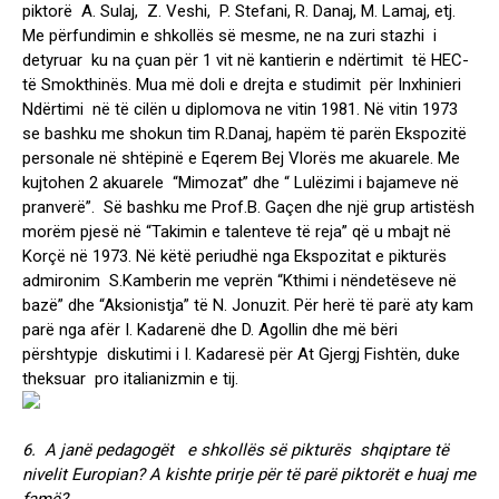
piktorë A. Sulaj, Z. Veshi, P. Stefani, R. Danaj, M. Lamaj, etj.
Me përfundimin e shkollës së mesme, ne na zuri stazhi i
detyruar ku na çuan për 1 vit në kantierin e ndërtimit të HEC-
të Smokthinës. Mua më doli e drejta e studimit për Inxhinieri
Ndërtimi në të cilën u diplomova ne vitin 1981. Në vitin 1973
se bashku me shokun tim R.Danaj, hapëm të parën Ekspozitë
personale në shtëpinë e Eqerem Bej Vlorës me akuarele. Me
kujtohen 2 akuarele “Mimozat” dhe “ Lulëzimi i bajameve në
pranverë”. Së bashku me Prof.B. Gaçen dhe një grup artistësh
morëm pjesë në “Takimin e talenteve të reja” që u mbajt në
Korçë në 1973. Në këtë periudhë nga Ekspozitat e pikturës
admironim S.Kamberin me veprën “Kthimi i nëndetëseve në
bazë” dhe “Aksionistja” të N. Jonuzit. Për herë të parë aty kam
parë nga afër I. Kadarenë dhe D. Agollin dhe më bëri
përshtypje diskutimi i I. Kadaresë për At Gjergj Fishtën, duke
theksuar pro italianizmin e tij.
6. A janë pedagogët e shkollës së pikturës shqiptare të
nivelit Europian? A kishte prirje për të parë piktorët e huaj me