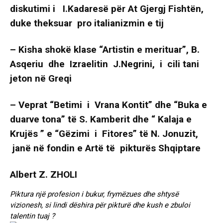
diskutimi i I.Kadaresë për At Gjergj Fishtën,
duke theksuar pro italianizmin e tij
– Kisha shokë klase “Artistin e merituar”, B.
Asqeriu dhe Izraelitin J.Negrini, i cili tani
jeton në Greqi
– Veprat “Betimi i Vrana Kontit” dhe “Buka e
duarve tona” të S. Kamberit dhe “ Kalaja e
Krujës ” e “Gëzimi i Fitores” të N. Jonuzit,
janë në fondin e Artë të pikturës Shqiptare
Albert Z. ZHOLI
Piktura një profesion i bukur, frymëzues dhe shtysë
vizionesh, si lindi dëshira për pikturë dhe kush e zbuloi
talentin tuaj ?