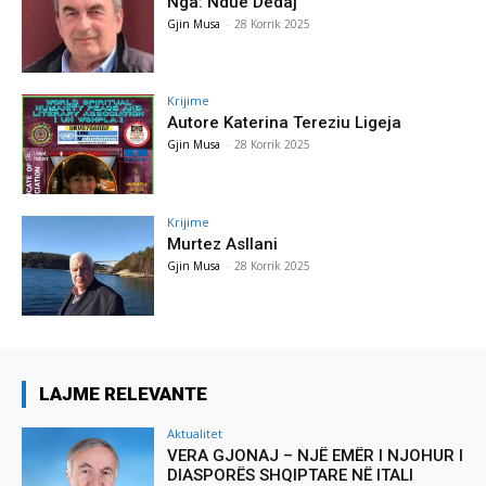
Nga: Ndue Dedaj
Gjin Musa
-
28 Korrik 2025
Krijime
Autore Katerina Tereziu Ligeja
Gjin Musa
-
28 Korrik 2025
Krijime
Murtez Asllani
Gjin Musa
-
28 Korrik 2025
LAJME RELEVANTE
Aktualitet
VERA GJONAJ – NJË EMËR I NJOHUR I
DIASPORËS SHQIPTARE NË ITALI