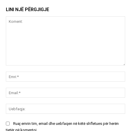
LINI NJË PËRGJIGJE
Koment:
Emr
Ema
Ue
Ruaj emrin tim, email dhe uebfaqen në këtë shfletues për herën
tjetër që komentoj.