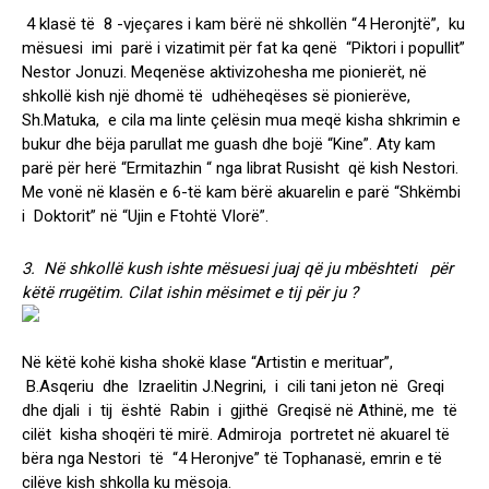
4 klasë të 8 -vjeçares i kam bërë në shkollën “4 Heronjtë”, ku
mësuesi imi parë i vizatimit për fat ka qenë “Piktori i popullit”
Nestor Jonuzi. Meqenëse aktivizohesha me pionierët, në
shkollë kish një dhomë të udhëheqëses së pionierëve,
Sh.Matuka, e cila ma linte çelësin mua meqë kisha shkrimin e
bukur dhe bëja parullat me guash dhe bojë “Kine”. Aty kam
parë për herë “Ermitazhin “ nga librat Rusisht që kish Nestori.
Me vonë në klasën e 6-të kam bërë akuarelin e parë “Shkëmbi
i Doktorit” në “Ujin e Ftohtë Vlorë”.
3. Në shkollë kush ishte mësuesi juaj që ju mbështeti për
këtë rrugëtim. Cilat ishin mësimet e tij për ju ?
Në këtë kohë kisha shokë klase “Artistin e merituar”,
B.Asqeriu dhe Izraelitin J.Negrini, i cili tani jeton në Greqi
dhe djali i tij është Rabin i gjithë Greqisë në Athinë, me të
cilët kisha shoqëri të mirë. Admiroja portretet në akuarel të
bëra nga Nestori të “4 Heronjve” të Tophanasë, emrin e të
cilëve kish shkolla ku mësoja.