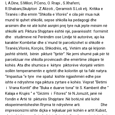
I, A.Dine, S.Milori, P.Ceno, O. Rrapi , S.Xhaferri,
R.Shabani,Skulptori Z.Alizoti , Qeramisti S.Loli etj.. Kritika e
Tiranës i dha emrin “Shkolla e Vlorës” e cila për mua nuk
mund të quhet shkollë, sepse shkolla ka pedagogji dhe
arsimim dhe në atë kohë asnjëri prej tyre nuk jepte mësim në
shkollë arti. Piktura Shqiptare është një, pavarësisht formimit
dhe studimeve në Perëndim ose Lindje të autorëve, ajo ka
karakter Kombëtar dhe s`mund të parcelizohet si shkollë e
Tiranës,Vlorës, Korçës, Shkodrës, etj,. Vetëm ata që krijonin
jashtë shtetit, bënin pikturë “tjetër”. Ne jemi shumë pak për të
parcelizuar me shkolla provincash dhe emërtime ziliqare të
kohës. Ata dhe shumica e këtyre piktorëve vlonjatë vetëm
sollën temperamentin e qytetit dhe koloritin që ta falë natyra.
“Impastua “e tyre me spatul kishte ngjashmëri edhe pse
ishte e ndryshme nga piktura zyrtare e kohës. Veprat “Betimi
i Vrana Kontit” dhe “Buka e duarve tona” të S. Kamberit dhe “
Kalaja e Krujës ” e “Gëzimi i Fitores” të N.Jonuzit, janë në
fondin e Artë të pikturës Shqiptare .Në botë,në atë kohë
eksperimentoheshin Rryma të ndryshme arti. Dhe
impresionizmi ishte diçka e tejkaluar për kohën e artit Kubist,