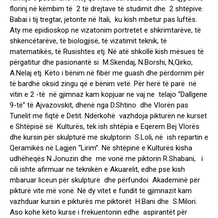
florinj në këmbim të 2 të drejtave të studimit dhe 2 shtëpive.
Babai i tij tregtar, jetonte në Itali, ku kish mbetur pas luftës.
Aty me epidioskop ne vizatonim portretet e shkrimtarëve, të
shkencëtarëve, të biologjisë, të vizatimit teknik, të
matematikës, të Rusishtes etj. Në atë shkollë kish mësues të
përgatitur dhe pasionantë si M.Skendaj, N.Borshi, N,Qirko,
A.Nelaj etj. Këto i bënim në fibër me guash dhe përdornim për
të bardhë oksid zingu që e bënim vetë. Për herë të parë në
vitin e 2 -të në gjimnaz kam kopjuar ne vaj ne telajo “Dallgene
9-të” të Ajvazovskit, dhenë nga D.Shtino dhe Vlorën pas
Tunelit me fiqtë e Detit. Ndërkohë vazhdoja pikturën ne kurset
e Shtëpisë së Kulturës, tek ish shtëpia e Eqerem Bej Vlorës
dhe kursin për skulpturë me skulptorin S.Loli, në ish repartin e
Qeramikës në Lagjen “Lirim”. Në shtëpinë e Kulturës kisha
udhëheqës N.Jonuzin dhe me vonë me piktorin R.Shabani, i
cili ishte afirmuar ne teknikën e Akuarelit, edhe pse kish
mbaruar liceun për skulpturë dhe përfundoi Akademinë për
pikturë vite më vonë. Në dy vitet e fundit të gjimnazit kam
vazhduar kursin e pikturës me piktorët H.Bani dhe S.Milori.
Aso kohe këto kurse i frekuentonin edhe aspirantët për