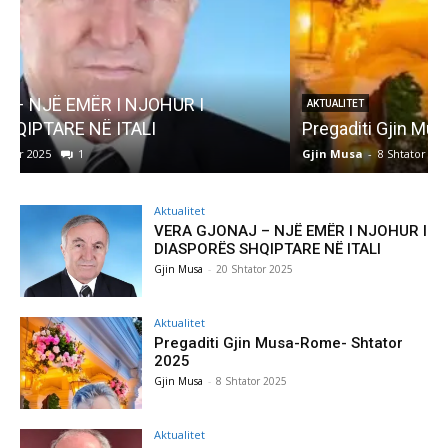
AKTUALITET
Pregaditi Gjin Musa-Rome- Shtator 2025
Gjin Musa
-
8 Shtator 2025
0
G
Aktualitet
VERA GJONAJ – NJË EMËR I NJOHUR I
DIASPORËS SHQIPTARE NË ITALI
Gjin Musa
-
20 Shtator 2025
Aktualitet
Pregaditi Gjin Musa-Rome- Shtator
2025
Gjin Musa
-
8 Shtator 2025
Aktualitet