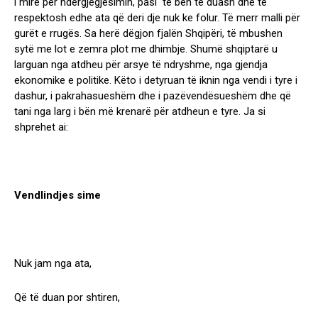
i mirë për ndërgjegjësimin, pasi të bën të duash dhe të
respektosh edhe ata që deri dje nuk ke folur. Të merr malli për
gurët e rrugës. Sa herë dëgjon fjalën Shqipëri, të mbushen
sytë me lot e zemra plot me dhimbje. Shumë shqiptarë u
larguan nga atdheu për arsye të ndryshme, nga gjendja
ekonomike e politike. Këto i detyruan të iknin nga vendi i tyre i
dashur, i pakrahasueshëm dhe i pazëvendësueshëm dhe që
tani nga larg i bën më krenarë për atdheun e tyre. Ja si
shprehet ai:
Vendlindjes sime
Nuk jam nga ata,
Që të duan por shtiren,