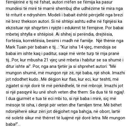
fëmijërinë e tij në fshat, autori rrëfen se fëmija ka pasur
mundësi të mirë të marrë shembuj dhe udhëzime të mira nga
të rriturit e ndryshëm. Modeli i babait është përcjellë nga brezi
në brez thekson autori. Si në shtëpi ashtu edhe në fqinjësi ka
ekzistuar një shqyrtim i njëjtë i edukimit të fëmijëve. Por babai
mbetej shtylla e shtëpisë. Ai shihej si perëndia, drejtësia,
fortësia, korrektësia, besimi i madh në familje.
Një thënie nga
Mark Tuain për babain e tij…: “Kur isha 14 vjeç, mendoja se
babai im ishte kaq i paditur, saqë më vinte turp të rrija pranë
tij…Por, kur mbusha 21 vjeç unë mbeta i habitur se sa shumë i
ditur ishte ai”. Por, nga ana tjetër j
a si shprehet autori: “
Më
mungon shumë, më mungon një zë, një baba, një shok. Imazhi
jot ndodhet kudo…Më dëgjon kur flas, kur eci, kur teshti, më
zgjatet si një dorë të më përkëdhelë, të më mbrojë. Imazhi jot
si një pasqyrë ku unë shoh veten dhe them: Sa dua të të ngjaj!.
I dua gjurmët e tua të eci mbi to, si një baba i mirë, siç më
mësoje të isha, i denjë për veten dhe familjen time. Më bëhet
ndonjëherë sikur zëri jot dëgjohet nga bahçja, në oborr, lartë
në soletë sikur më thërret të luajmë një dorë letra. Më mungon
baba!
”…