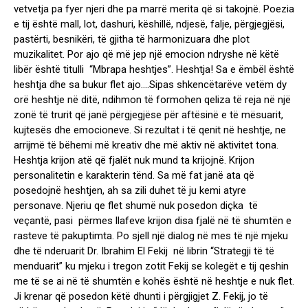
vetvetja pa fyer njeri dhe pa marrë merita që si takojnë. Poezia
e tij është mall, lot, dashuri, këshillë, ndjesë, falje, përgjegjësi,
pastërti, besnikëri, të gjitha të harmonizuara dhe plot
muzikalitet. Por ajo që më jep një emocion ndryshe në këtë
libër është titulli “Mbrapa heshtjes”. Heshtja! Sa e ëmbël është
heshtja dhe sa bukur flet ajo….Sipas shkencëtarëve vetëm dy
orë heshtje në ditë, ndihmon të formohen qeliza të reja në një
zonë të trurit që janë përgjegjëse për aftësinë e të mësuarit,
kujtesës dhe emocioneve. Si rezultat i të qenit në heshtje, ne
arrijmë të bëhemi më kreativ dhe më aktiv në aktivitet tona.
Heshtja krijon atë që fjalët nuk mund ta krijojnë. Krijon
personalitetin e karakterin tënd. Sa më fat janë ata që
posedojnë heshtjen, ah sa zili duhet të ju kemi atyre
personave. Njeriu qe flet shumë nuk posedon diçka të
veçantë, pasi përmes llafeve krijon disa fjalë në të shumtën e
rasteve të pakuptimta. Po sjell një dialog në mes të një mjeku
dhe të nderuarit Dr. Ibrahim El Fekij në librin “Strategji të të
menduarit” ku mjeku i tregon zotit Fekij se kolegët e tij qeshin
me të se ai në të shumtën e kohës është në heshtje e nuk flet.
Ji krenar që posedon këtë dhunti i përgjigjet Z. Fekij, jo të