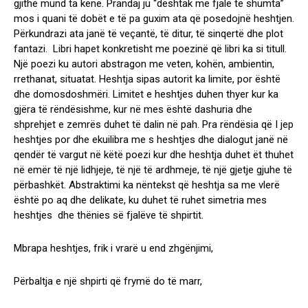
gjithë mund ta kenë. Prandaj ju “dështak me fjalë të shumta”
mos i quani të dobët e të pa guxim ata që posedojnë heshtjen.
Përkundrazi ata janë të veçantë, të ditur, të sinqertë dhe plot
fantazi. Libri hapet konkretisht me poezinë që libri ka si titull.
Një poezi ku autori abstragon me veten, kohën, ambientin,
rrethanat, situatat. Heshtja sipas autorit ka limite, por është
dhe domosdoshmëri. Limitet e heshtjes duhen thyer kur ka
gjëra të rëndësishme, kur në mes është dashuria dhe
shprehjet e zemrës duhet të dalin në pah. Pra rëndësia që I jep
heshtjes por dhe ekuilibra me s heshtjes dhe dialogut janë në
qendër të vargut në këtë poezi kur dhe heshtja duhet ët thuhet
në emër të një lidhjeje, të një të ardhmeje, të një gjetje gjuhe të
përbashkët. Abstraktimi ka nëntekst që heshtja sa me vlerë
është po aq dhe delikate, ku duhet të ruhet simetria mes
heshtjes dhe thënies së fjalëve të shpirtit.
Mbrapa heshtjes, frik i vrarë u end zhgënjimi,
Përbaltja e një shpirti që frymë do të marr,