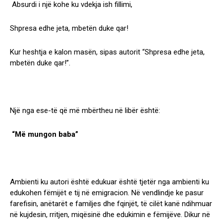
Absurdi i një kohe ku vdekja ish fillimi,
Shpresa edhe jeta, mbetën duke qar!
Kur heshtja e kalon masën, sipas autorit “
Shpresa edhe jeta,
mbetën duke qar!”.
Një nga ese-të që më mbërtheu në libër është:
“Më mungon baba”
Ambienti ku autori është edukuar është tjetër nga ambienti ku
edukohen fëmijët e tij në emigracion. Në vendlindje ke pasur
farefisin, anëtarët e familjes dhe fqinjët, të cilët kanë ndihmuar
në kujdesin, rritjen, miqësinë dhe edukimin e fëmijëve. Dikur në