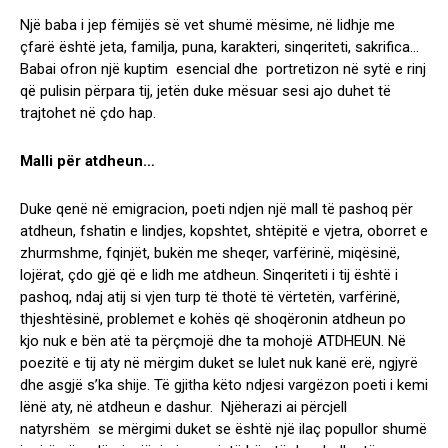
Një baba i jep fëmijës së vet shumë mësime, në lidhje me
çfarë është jeta, familja, puna, karakteri, sinqeriteti, sakrifica…
Babai ofron një kuptim esencial dhe portretizon në sytë e rinj
që pulisin përpara tij, jetën duke mësuar sesi ajo duhet të
trajtohet në çdo hap.
Malli për atdheun…
Duke qenë në emigracion, poeti ndjen një mall të pashoq për
atdheun, fshatin e lindjes, kopshtet, shtëpitë e vjetra, oborret e
zhurmshme, fqinjët, bukën me sheqer, varfërinë, miqësinë,
lojërat, çdo gjë që e lidh me atdheun. Sinqeriteti i tij është i
pashoq, ndaj atij si vjen turp të thotë të vërtetën, varfërinë,
thjeshtësinë, problemet e kohës që shoqëronin atdheun po
kjo nuk e bën atë ta përçmojë dhe ta mohojë ATDHEUN. Në
poezitë e tij aty n
ë mërgim duket se lulet nuk kanë erë, ngjyrë
dhe asgjë s’ka shije. Të gjitha këto ndjesi vargëzon poeti i kemi
lënë aty, në atdheun e dashur. Njëherazi ai përcjell
natyrshëm se mërgimi duket se është një ilaç popullor shumë