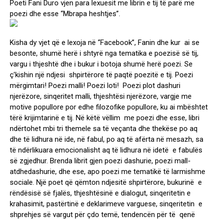
Poeti Fani Duro vjen para lexuesit me librin e tij të parë me
poezi dhe esse “Mbrapa heshtjes”.
Kisha dy vjet që e lexoja në “Facebook”, Fanin dhe kur ai se
besonte, shumë herë i shtyrë nga tematika e poezisë së tij,
vargu i thjeshtë dhe i bukur i botoja shumë herë poezi. Se
ç’kishin një ndjesi shpirtërore të paqtë poezitë e tij. Poezi
mërgimtari! Poezi malli! Poezi loti! Poezi plot dashuri
njerëzore, sinqeritet malli, thjeshtësi njerëzore, vargje me
motive popullore por edhe filozofike popullore, ku ai mbështet
tërë krijimtarinë e tij. Në këtë vëllim me poezi dhe esse, libri
ndërtohet mbi tri themele sa të veçanta dhe thekëse po aq
dhe të lidhura në ide, në fabul, po aq të afërta në mesazh, sa
të ndërlikuara emocionalisht aq të lidhura në idetë e fabulës
së zgjedhur. Brenda librit gjen poezi dashurie, poezi mall-
atdhedashurie, dhe ese, apo poezi me tematikë të larmishme
sociale. Një poet që qëmton ndjesitë shpirtërore, bukurinë e
rëndësisë së fjalës, thjeshtësinë e dialogut, sinqeritetin e
krahasimit, pastërtinë e deklarimeve varguese, sinqeritetin e
shprehjes së vargut për çdo temë, tendencën për të qenë