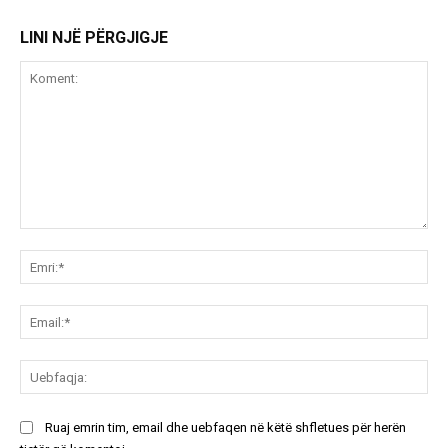
LINI NJË PËRGJIGJE
Koment:
Emr
Ema
Ue
Ruaj emrin tim, email dhe uebfaqen në këtë shfletues për herën