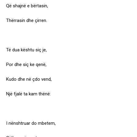
Që shajnë e bërtasin,
Thërrasin dhe çirren.
Të dua kështu siç je,
Por dhe siç ke qenë,
Kudo dhe në çdo vend,
Një fjalë ta kam thënë:
I nënshtruar do mbetem,