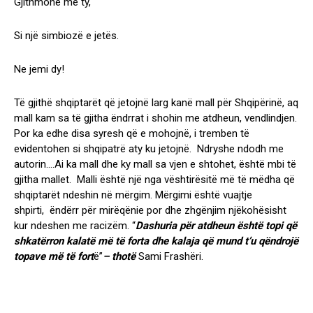
Gjithmonë me ty,
Si një simbiozë e jetës.
Ne jemi dy!
Të gjithë shqiptarët që jetojnë larg kanë mall për Shqipërinë, aq
mall kam sa të gjitha ëndrrat i shohin me atdheun, vendlindjen.
Por ka edhe disa syresh që e mohojnë, i tremben të
evidentohen si shqipatrë aty ku jetojnë. Ndryshe ndodh me
autorin….Ai ka mall dhe ky mall sa vjen e shtohet, është mbi të
gjitha mallet. Malli është një nga vështirësitë më të mëdha që
shqiptarët ndeshin në mërgim. Mërgimi është vuajtje
shpirti, ëndërr për mirëqënie por dhe zhgënjim njëkohësisht
kur ndeshen me racizëm. “
Dashuria për atdheun është topi që
shkatërron kalatë më të forta dhe kalaja që mund t’u qëndrojë
topave më të fort
ë”
– thotë
Sami Frashëri.