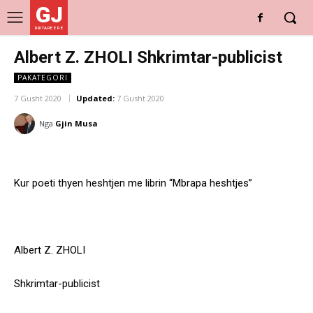
GJ
DRITARE E RE
Albert Z. ZHOLI Shkrimtar-publicist
PAKATEGORI
7 Gusht 2020
Updated:
7 Gusht 2020
Nga
Gjin Musa
Kur poeti thyen heshtjen me librin
“Mbrapa heshtjes”
Albert Z. ZHOLI
Shkrimtar-publicist