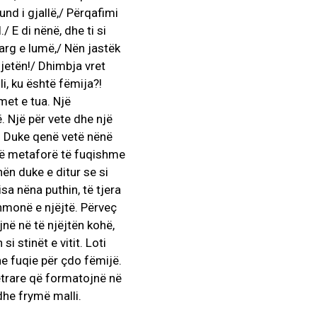
und i gjallë,/ Përqafimi
 E di nënë, dhe ti si
varg e lumë,/ Nën jastëk
etën!/ Dhimbja vret
li, ku është fëmija?!
met e tua. Një
 Një për vete dhe një
n. Duke qenë vetë nënë
jë metaforë të fuqishme
nën duke e ditur se si
sa nëna puthin, të tjera
thmonë e njëjtë. Përveç
në në të njëjtën kohë,
 stinët e vitit. Loti
e fuqie për çdo fëmijë.
etrare që formatojnë në
he frymë malli.