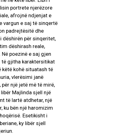
 në këtë libër. Libri i
lisin portrete njerëzore
iale, afrojnë ndjenjat e
 vargun e saj të sinqertë
on padrejtësitë dhe
i dëshirën për sinqeritet,
eptim dëshirash reale,
. Në poezinë e saj gjen
 të gjitha karaktersitikat
ë këtë kohë situatash të
huria, vlerësimi janë
 për një jetë më të mirë,
ibër Majlinda sjell një
t të lartë atdhetar, një
r, ku bën një haromizim
shoqërisë. Esetikisht i
eriane, ky libër sjell
eriun.