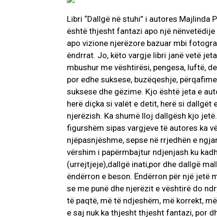
Libri “Dallgë në stuhi” i autores Majlinda P
është thjesht fantazi apo një nënvetëdije 
apo vizione njerëzore bazuar mbi fotogra
ëndrrat. Jo, këto vargje libri janë vetë jet
mbushur me vështirësi, pengesa, luftë, deb
por edhe suksese, buzëqeshje, përqafime
AKTUALITET
suksese dhe gëzime. Kjo është jeta e auto
VERA GJONAJ 
herë diçka si valët e detit, herë si dallgët 
NJOHUR I DIA
njerëzish. Ka shumë lloj dallgësh kjo jet
SHQIPTARE NË 
figurshëm sipas vargjeve të autores ka vë
Gjin Musa
-
20 Shtat
njëpasnjëshme, sepse në rrjedhën e ngjarj
vërshim i papërmbajtur ndjenjash ku kad
(urrejtjeje),dallgë inati,por dhe dallgë mall
ëndërron e beson. Ëndërron për një jetë 
se me punë dhe njerëzit e vështirë do nd
të paqtë, më të ndjeshëm, më korrekt, më
e saj nuk ka thjesht thjesht fantazi, por 