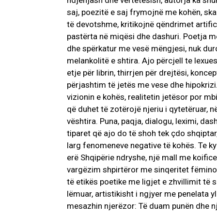
ndjenjash dhe vërtetësish, autorja ka shumë
saj, poezitë e saj frymojnë me kohën, ska
të devotshme, kritikojnë qëndrimet artific
pastërta në miqësi dhe dashuri. Poetja me
dhe spërkatur me vesë mëngjesi, nuk dur
melankolitë e shtira. Ajo përcjell te lexues
etje për librin, thirrjen për drejtësi, konc
përjashtim të jetës me vese dhe hipokrizi
vizionin e kohës, realitetin jetësor por mbi
që duhet të zotërojë njeriu i qytetëruar, n
vështira. Puna, paqja, dialogu, leximi, das
tiparet që ajo do të shoh tek çdo shqiptar,
larg fenomeneve negative të kohës. Te ky l
erë Shqipërie ndryshe, një mall me koificen
vargëzim shpirtëror me sinqeritet fëmino
të etikës poetike me ligjet e zhvillimit të 
lëmuar, artistikisht i ngjyer me penelata ylb
mesazhin njerëzor: Të duam punën dhe nj