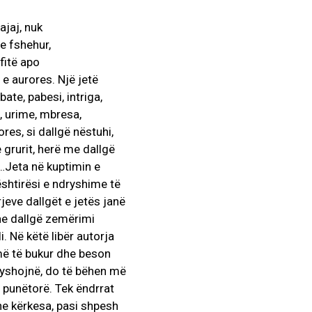
ajaj, nuk
e fshehur,
fitë apo
a e aurores. Një jetë
ate, pabesi, intriga,
, urime, mbresa,
res, si dallgë nëstuhi,
AKTUALITET
– NJË EMËR I
e grurit, herë me dallgë
SPORËS
Pregaditi Gjin Musa-Rome-
ë…Jeta në kuptimin e
ITALI
Shtator 2025
shtirësi e ndryshime të
or 2025
1
Gjin Musa
-
8 Shtator 2025
0
eve dallgët e jetës janë
he dallgë zemërimi
i. Në këtë libër autorja
më të bukur dhe beson
ryshojnë, do të bëhen më
 punëtorë. Tek ëndrrat
dhe kërkesa, pasi shpesh