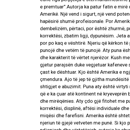
e premtuar”.Autorja ka patur fatin e mirë
Amerikë. Një vend i sigurt, një vend poten
hapësirë shumë profeisonale. Por Amerika
dembelizëm, përtaci, por është zhurmë, pun
korrektësi, zbatim ligji, dypunësim. Jeta a
por po kaq e vështirë. Njeriu që kërkon të
punojë dhe vetëm të punojë. Aty puna ësht
dhe karakterit të vërtet njerëzor. Kush 
gjetur parajsën duke vegjetuar kafeneve s
çast ke dështuar. Kjo është Amerika e ng
çmendura. Ajo të jep të gjitha mundësitë 
shtigjet e abuzimit. Puna aty është virtyti
që e ka çuar atë kontinent në kryeveprën b
dhe mirëqënies. Aty çdo gjë fitohet me pun
korrektësi, displinë, aftësi individuale dhe
miqësi dhe farefisni. Amerika është shte
njeriun të gjejë vetveten me punë. Si kjo p