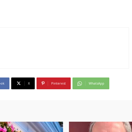
ook
X
Pinterest
WhatsApp