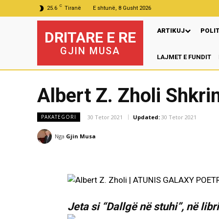
C
25.6
Tiranë
E shtunë, 8 Gusht 2026
ARTIKUJ
POLI
DRITARE E RE
GJIN MUSA
LAJMET E FUNDIT
Mu
Albert Z. Zholi Shkri
30 Tetor 2021
Updated:
30 Tetor 2021
PAKATEGORI
Nga
Gjin Musa
Jeta si “Dallgë në stuhi”, në lib