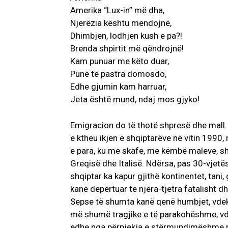
Amerika “Lux-in” më dha,
Njerëzia kështu mendojnë,
Dhimbjen, lodhjen kush e pa?!
Brenda shpirtit më qëndrojnë!
Kam punuar me këto duar,
Punë të pastra domosdo,
Edhe gjumin kam harruar,
Jeta është mund, ndaj mos gjyko!
Emigracion do të thotë shpresë dhe mall.
e ktheu ikjen e shqiptarëve në vitin 1990, n
e para, ku me skafe, me këmbë maleve, sh
Greqisë dhe Italisë. Ndërsa, pas 30-vjetë
shqiptar ka kapur gjithë kontinentet, tani,
kanë depërtuar te njëra-tjetra fatalisht 
Sepse të shumta kanë qenë humbjet, vdek
më shumë tragjike e të parakohëshme, vd
edhe nga përpjekja e stërmundimëshme pë