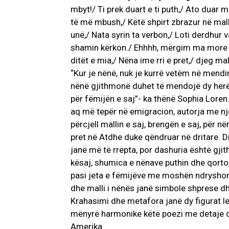
mbyt!/ Ti prek duart e ti puth,/ Ato duar m
të më mbush,/ Këtë shpirt zbrazur në mall./
unë,/ Nata syrin ta verbon,/ Loti derdhur 
shamin kërkon./ Ehhhh, mërgim ma more j
ditët e mia,/ Nëna ime rri e pret,/ djeg mal
“Kur je nënë, nuk je kurrë vetëm në mendi
nënë gjithmonë duhet të mendojë dy herë.
për fëmijën e saj”- ka thënë Sophia Lore
aq më tepër në emigracion, autorja me n
përcjell mallin e saj, brengën e saj, për në
pret në Atdhe duke qëndruar në dritare. Di
janë më të rrepta, por dashuria është gji
kësaj, shumica e nënave puthin dhe qortoj
pasi jeta e fëmijëve me moshën ndryshon si
dhe malli i nënës janë simbole shprese dh
Krahasimi dhe metafora janë dy figurat l
mënyrë harmonike këtë poezi me detaje d
Amerika