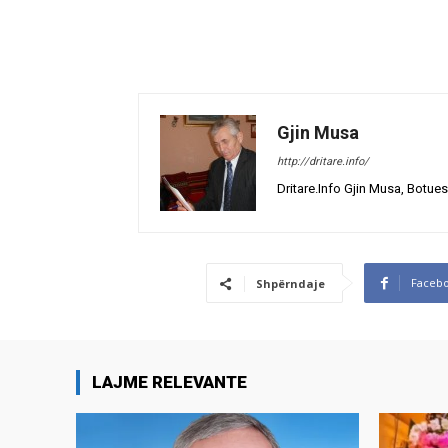
Gjin Musa
http://dritare.info/
Dritare.Info Gjin Musa, Botues
Faceb
Shpërndaje
LAJME RELEVANTE