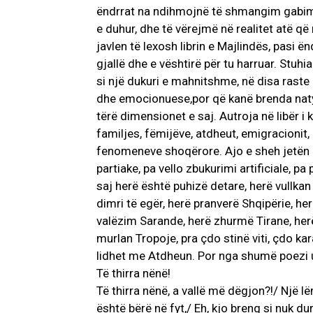
ëndrrat na ndihmojnë të shmangim gabim
e duhur, dhe të vërejmë në realitet atë që
javlen të lexosh librin e Majlindës, pasi ë
gjallë dhe e vështirë për tu harruar. Stuhi
si një dukuri e mahnitshme, në disa raste
dhe emocionuese,por që kanë brenda nat
tërë dimensionet e saj. Autroja në libër i
familjes, fëmijëve, atdheut, emigracionit, m
fenomeneve shoqërore. Ajo e sheh jetën n
partiake, pa vello zbukurimi artificiale, p
saj herë është puhizë detare, herë vullkan
dimri të egër, herë pranverë Shqipërie, he
valëzim Sarande, herë zhurmë Tirane, herë
murlan Tropoje, pra çdo stinë viti, çdo kar
lidhet me Atdheun. Por nga shumë poezi 
Të thirra nënë!
Të thirra nënë, a vallë më dëgjon?!/ Një 
është bërë në fyt,/ Eh, kjo breng si nuk du