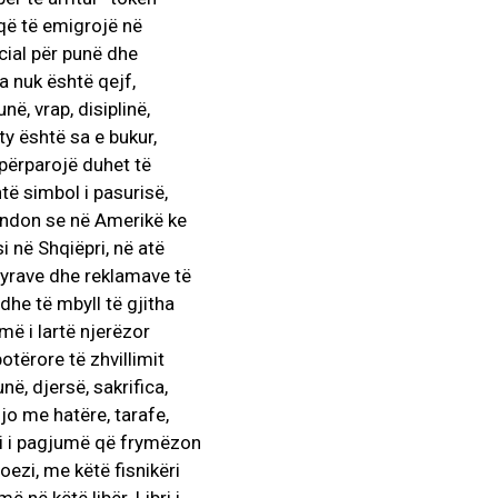
 që të emigrojë në
cial për punë dhe
 nuk është qejf,
ë, vrap, disiplinë,
ty është sa e bukur,
 përparojë duhet të
ë simbol i pasurisë,
mendon se në Amerikë ke
i në Shqiëpri, në atë
jyrave dhe reklamave të
dhe të mbyll të gjitha
 më i lartë njerëzor
otërore të zhvillimit
ë, djersë, sakrifica,
 jo me hatëre, tarafe,
ti i pagjumë që frymëzon
oezi, me këtë fisnikëri