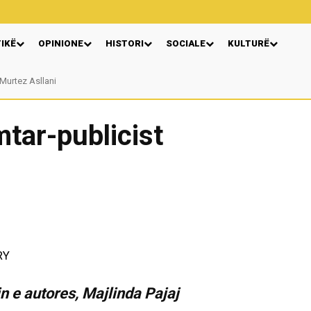
TIKË
OPINIONE
HISTORI
SOCIALE
KULTURË
rtez Asllani
VERA GJONAJ – NJË EMËR I NJOHUR I DIASPORËS SHQIPTARE NË ITALI
mtar-publicist
rin e autores, Majlinda Pajaj