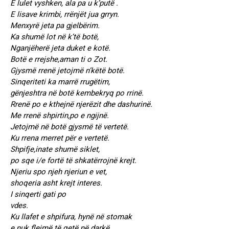
E lulet vyshken, ala pa u k’putë .
E lisave krimbi, rrënjët jua grryn.
Menxyrë jeta pa gjelbërim.
Ka shumë lot në k’të botë,
Nganjëherë jeta duket e kotë.
Botë e rrejshe,aman ti o Zot.
Gjysmë rrenë jetojmë n’këtë botë.
Sinqeriteti ka marrë rrugëtim,
gënjeshtra në botë kembekryq po rrinë.
Rrenë po e kthejnë njerëzit dhe dashurinë.
Me rrenë shpirtin,po e ngijnë.
Jetojmë në botë gjysmë të vertetë.
Ku rrena merret për e vertetë.
Shpifje,inate shumë siklet,
po sqe i/e fortë të shkatërrojnë krejt.
Njeriu spo njeh njeriun e vet,
shoqeria asht krejt interes.
I sinqerti gati po
vdes.
Ku llafet e shpifura, hynë në stomak
e nuk flejmë të qetë në darkë.