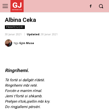
GJ
DRITARE E RE
Albina Ceka
PAKATEGORI
30 Janar 2021
Updated:
30 Janar 2021
Nga
Gjin Musa
Ringrihemi.
Të fortë si dallgët n’detë.
Ringrihemi mbi retë.
Forcën e marrim n’mal.
Jemi t’fortë si shkamb.
Prehjen n’tok,qiellin mbi kry.
Do ringjallemi përsëri.