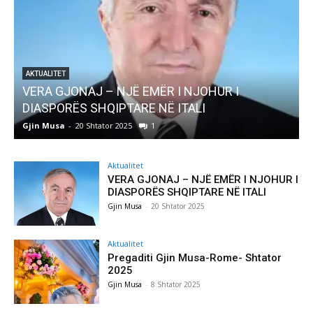
AKTUALITET
Pregaditi Gjin Musa-Rome- Shtator 2025
Gjin Musa
-
8 Shtator 2025
0
Aktualitet
VERA GJONAJ – NJË EMËR I NJOHUR I
DIASPORËS SHQIPTARE NË ITALI
Gjin Musa
-
20 Shtator 2025
Aktualitet
Pregaditi Gjin Musa-Rome- Shtator
2025
Gjin Musa
-
8 Shtator 2025