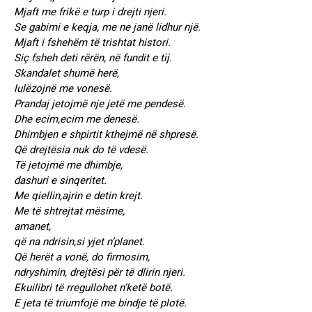
Mjaft me frikë e turp i drejti njeri.
Se gabimi e keqja, me ne janë lidhur një.
Mjaft i fshehëm të trishtat histori.
Siç fsheh deti rërën, në fundit e tij.
Skandalet shumë herë,
lulëzojnë me vonesë.
Prandaj jetojmë nje jetë me pendesë.
Dhe ecim,ecim me denesë.
Dhimbjen e shpirtit kthejmë në shpresë.
Që drejtësia nuk do të vdesë.
Të jetojmë me dhimbje,
dashuri e sinqeritet.
Me qiellin,ajrin e detin krejt.
Me të shtrejtat mësime,
amanet,
që na ndrisin,si yjet n’planet.
Që herët a vonë, do firmosim,
ndryshimin, drejtësi për të dlirin njeri.
Ekuilibri të rregullohet n’ketë botë.
E jeta të triumfojë me bindje të plotë.