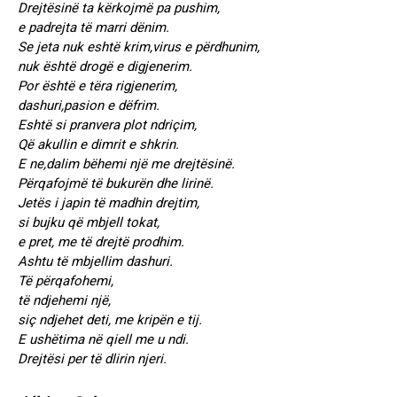
Drejtësinë ta kërkojmë pa pushim,
e padrejta të marri dënim.
Se jeta nuk eshtë krim,virus e përdhunim,
nuk është drogë e digjenerim.
Por është e tëra rigjenerim,
dashuri,pasion e dëfrim.
Eshtë si pranvera plot ndriçim,
Që akullin e dimrit e shkrin.
E ne,dalim bëhemi një me drejtësinë.
Përqafojmë të bukurën dhe lirinë.
Jetës i japin të madhin drejtim,
si bujku që mbjell tokat,
e pret, me të drejtë prodhim.
Ashtu të mbjellim dashuri.
Të përqafohemi,
të ndjehemi një,
siç ndjehet deti, me kripën e tij.
E ushëtima në qiell me u ndi.
Drejtësi per të dlirin njeri.