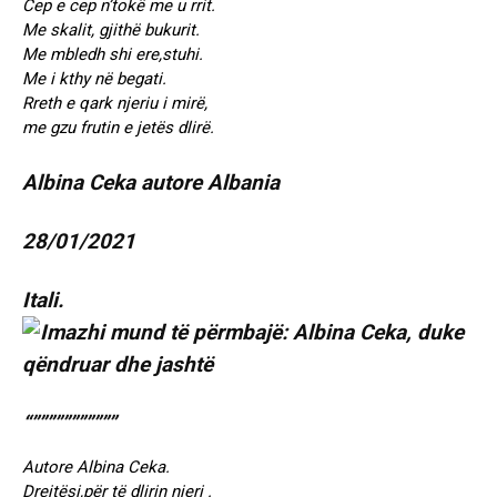
Cep e cep n’tokë me u rrit.
Me skalit, gjithë bukurit.
Me mbledh shi ere,stuhi.
Me i kthy në begati.
Rreth e qark njeriu i mirë,
me gzu frutin e jetës dlirë.
Albina Ceka autore Albania
28/01/2021
Itali.
“”””””””””””
Autore Albina Ceka.
Drejtësi,për të dlirin njeri .