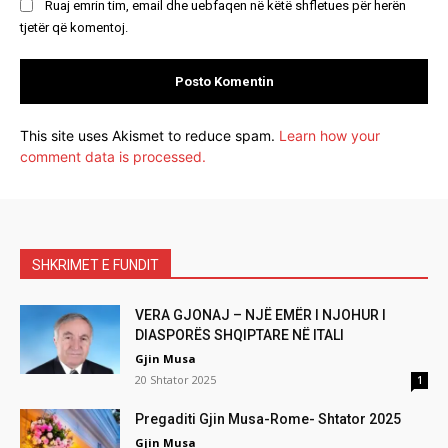
Ruaj emrin tim, email dhe uebfaqen në këtë shfletues për herën
tjetër që komentoj.
This site uses Akismet to reduce spam.
Learn how your
comment data is processed.
SHKRIMET E FUNDIT
VERA GJONAJ – NJË EMËR I NJOHUR I
DIASPORËS SHQIPTARE NË ITALI
Gjin Musa
20 Shtator 2025
1
Pregaditi Gjin Musa-Rome- Shtator 2025
Gjin Musa