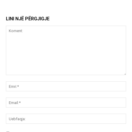
LINI NJË PËRGJIGJE
Koment:
Emr
Ema
Ue