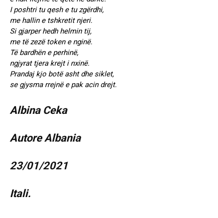
I poshtri tu qesh e tu zgërdhi,
me hallin e tshkretit njeri.
Si gjarper hedh helmin tij,
me të zezë token e nginë.
Të bardhën e perhinë,
ngjyrat tjera krejt i nxinë.
Prandaj kjo botë asht dhe siklet,
se gjysma rrejnë e pak acin drejt.
Albina Ceka
Autore Albania
23/01/2021
Itali.