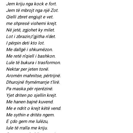
Jem kriju nga kock e fort.
Jem të mbrojt nga një Zot.
Qielli zbret engjujt e vet.
me shpresë vishemi krejt.
Në jetë, zgjohet ky milet.
Lot i zbrazin,t’gjitha n’det.
I përpin deti kto lot.
Me dallgë i shkumëzon.
Me retë n’qiell i bashkon.
Lule të bukura i trasformon.
Nektar per jeten tonë.
Aromën mahnitse, përtrijnë.
Dhurojnë frymëmarrje t’lirë.
Pa maska për njerëzinë.
Yjet driten po sjellin krejt.
Me hanen bajnë kuvend.
Me e ndrit o krejt këtë vend.
Me sythin e dritës ngem.
E çdo gem me lulëzu,
lule të rralla me kriju.