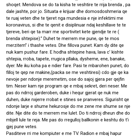
shoqet. Mendova se do ta kisha te veshtire te rrija brenda , pa
dale jashte, por jo. Situata e krijuar dhe domosdoshmeria qe
te ruaj veten dhe te tjeret nga mundesia e nje infektimi me
koronavirus, si dhe te qenit e disiplinuar ndaj keshillave te te
tjereve, beri qe ta marr me sportivitet kete gjendje te re (
brenda shtepi
se).” Duhet te merrem me pune, qe te mos
merzitem” i thashe vetes. Dhe fillova punet. Kam dy dite qe
nuk kam pushur fare. E hodha shtepine hava, lava c’ kishte
shtepia, rroba, tapete, rrugica pllaka, dysheme, ene, banake,
dyer. Me iku koha pa e ndier fare. Pasi te mbarohen punet, do
filloj te qep ne makine,(packa se me veshtiresi) cdo gje qe ka
nevoje per ndonje meremetim, ose do sajoj gjera per qejfin
tim. Neser kam nje program qe e mbaj sekret, deri neser. Me
pas do ndrroj garderoben, duke i hequr gjerat qe nuk me
duhen, duke nxjerre rrobat e stines se pranveres. Sigurisht qe
ndonje larje e shume hekurosje do me zene me shume se nje
dite. Nje dite do te merrem me lulet. Do ti ndrroj dheun dhe do
mbjell lule te reja. Me pas do rregulloj ballkonin e keshtu do t’i
gjej pune vetes.
Pasditeve rri me kompiuter e me TV. Radion e mbaj hapur