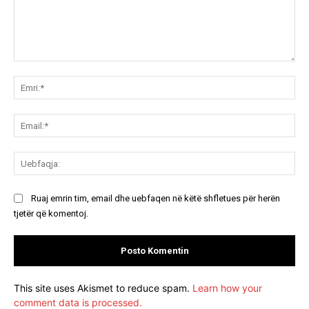
Koment:
Emr
Ema
Ue
Ruaj emrin tim, email dhe uebfaqen në këtë shfletues për herën
tjetër që komentoj.
This site uses Akismet to reduce spam.
Learn how your
comment data is processed.