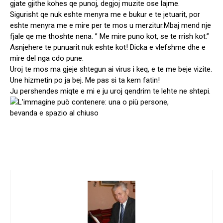
gjate gjithe kohes qe punoj, degjoj muzite ose lajme.
Sigurisht qe nuk eshte menyra me e bukur e te jetuarit, por
eshte menyra me e mire per te mos u merzitur.Mbaj mend nje
fjale qe me thoshte nena. ” Me mire puno kot, se te rrish kot.”
Asnjehere te punuarit nuk eshte kot! Dicka e vlefshme dhe e
mire del nga cdo pune.
Uroj te mos ma gjeje shtegun ai virus i keq, e te me beje vizite.
Une hizmetin po ja bej. Me pas si ta kem fatin!
Ju pershendes miqte e mi e ju uroj qendrim te lehte ne shtepi.