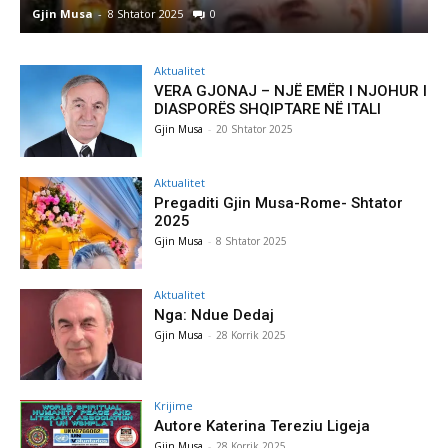
Gjin Musa
-
8 Shtator 2025
0
G
Aktualitet
VERA GJONAJ – NJË EMËR I NJOHUR I
DIASPORËS SHQIPTARE NË ITALI
Gjin Musa
-
20 Shtator 2025
Aktualitet
Pregaditi Gjin Musa-Rome- Shtator
2025
Gjin Musa
-
8 Shtator 2025
Aktualitet
Nga: Ndue Dedaj
Gjin Musa
-
28 Korrik 2025
Krijime
Autore Katerina Tereziu Ligeja
Gjin Musa
-
28 Korrik 2025