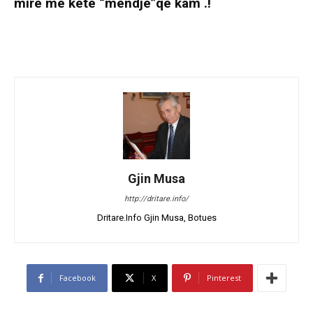
mirë me këte “mëndje”që kam .!
Gjin Musa
http://dritare.info/
Dritare.Info Gjin Musa, Botues
Facebook
X
Pinterest