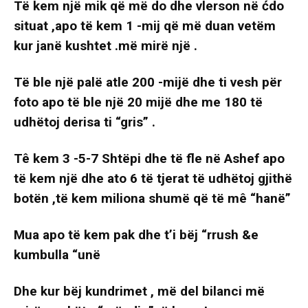
Të kem një mik që më do dhe vlerson në ćdo
situat ,apo të kem 1 -mij që më duan vetëm
kur janë kushtet .më mirë një .
Të ble një palë atle 200 -mijë dhe ti vesh për
foto apo të ble një 20 mijë dhe me 180 të
udhëtoj derisa ti “gris” .
Tê kem 3 -5-7 Shtëpi dhe të fle në Ashef apo
të kem një dhe ato 6 të tjerat të udhëtoj gjithë
botën ,të kem miliona shumë që të mê “hanë”
Mua apo të kem pak dhe t’i bëj “rrush &e
kumbulla “unë
Dhe kur bëj kundrimet , më del bilanci më