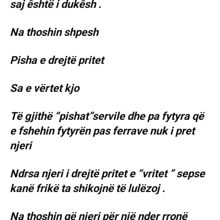
saj êshtë i dukêsh .
Na thoshin shpesh
Pisha e drejtë pritet
Sa e vërtet kjo
Të gjithë “pishat”servile dhe pa fytyra që
e fshehin fytyrën pas ferrave nuk i pret
njeri
Ndrsa njeri i drejtë pritet e “vritet ” sepse
kanë frikë ta shikojnë të lulëzoj .
Na thoshin që njeri për një nder rronë