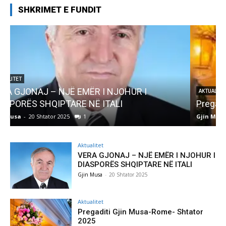
SHKRIMET E FUNDIT
AKTUALITET
Pregaditi Gjin Musa-Rome- Shtator 2025
Gjin Musa
-
8 Shtator 2025
0
G
Aktualitet
VERA GJONAJ – NJË EMËR I NJOHUR I
DIASPORËS SHQIPTARE NË ITALI
Gjin Musa
-
20 Shtator 2025
Aktualitet
Pregaditi Gjin Musa-Rome- Shtator
2025