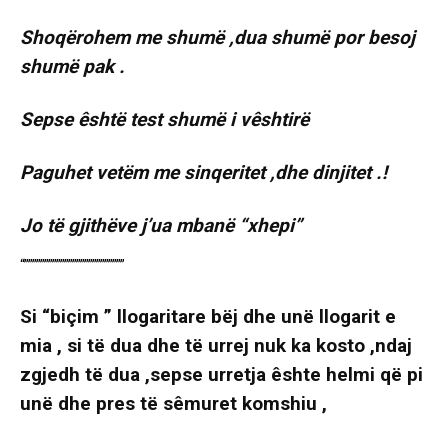
Shoqërohem me shumë ,dua shumë por besoj
shumë pak .
Sepse êshtë test shumë i vêshtirë
Paguhet vetëm me sinqeritet ,dhe dinjitet .!
Jo të gjithëve j’ua mbanë “xhepi”
“”””””””””””””””””””””””””
Si “biçim ” llogaritare bëj dhe unë llogarit e
mia , si të dua dhe të urrej nuk ka kosto ,ndaj
zgjedh të dua ,sepse urretja êshte helmi që pi
unë dhe pres të sêmuret komshiu ,