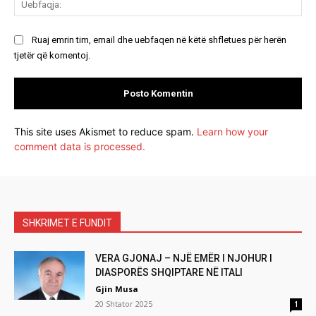
Ruaj emrin tim, email dhe uebfaqen në këtë shfletues për herën
tjetër që komentoj.
This site uses Akismet to reduce spam.
Learn how your
comment data is processed.
SHKRIMET E FUNDIT
VERA GJONAJ – NJË EMËR I NJOHUR I
DIASPORËS SHQIPTARE NË ITALI
Gjin Musa
20 Shtator 2025
1