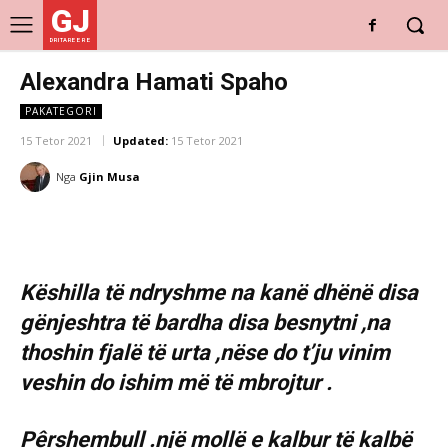
GJ
DRITARE E RE
Alexandra Hamati Spaho
PAKATEGORI
15 Tetor 2021
Updated:
15 Tetor 2021
Nga
Gjin Musa
Këshilla të ndryshme na kanë dhënë disa
gënjeshtra të bardha disa besnytni ,na
thoshin fjalë të urta ,nëse do t’ju vinim
veshin do ishim më të mbrojtur .
Pêrshembull .një mollë e kalbur të kalbë