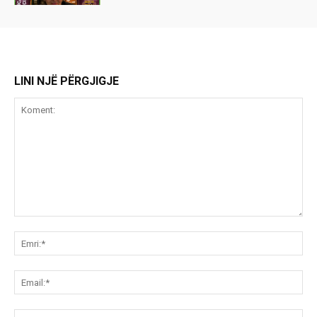
LINI NJË PËRGJIGJE
Koment:
Emr
Ema
Ue