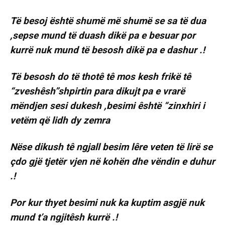
Të besoj është shumë më shumë se sa të dua
,sepse mund të duash dikë pa e besuar por
kurrë nuk mund të besosh dikë pa e dashur .!
Të besosh do të thotê tê mos kesh frikë tê
“zveshêsh”shpirtin para dikujt pa e vrarë
mëndjen sesi dukesh ,besimi êshtë “zinxhiri i
vetëm që lidh dy zemra
Nëse dikush tê ngjall besim lêre veten të lirë se
çdo gjë tjetër vjen në kohën dhe vëndin e duhur
.!
Por kur thyet besimi nuk ka kuptim asgjë nuk
mund t’a ngjitêsh kurrë .!