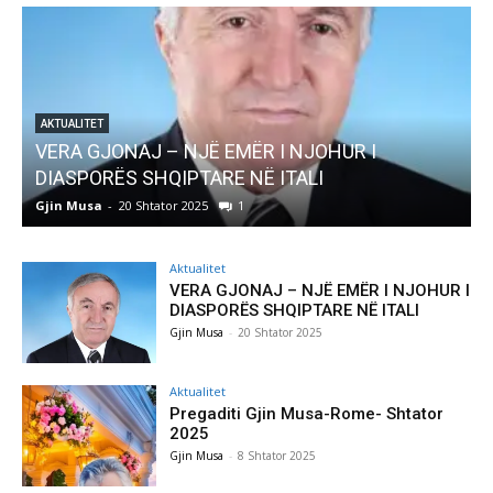
I
AKTUALITET
Pregaditi Gjin Musa-Rome- Shtator 2025
Gjin Musa
-
8 Shtator 2025
0
Aktualitet
VERA GJONAJ – NJË EMËR I NJOHUR I
DIASPORËS SHQIPTARE NË ITALI
Gjin Musa
-
20 Shtator 2025
Aktualitet
Pregaditi Gjin Musa-Rome- Shtator
2025
Gjin Musa
-
8 Shtator 2025