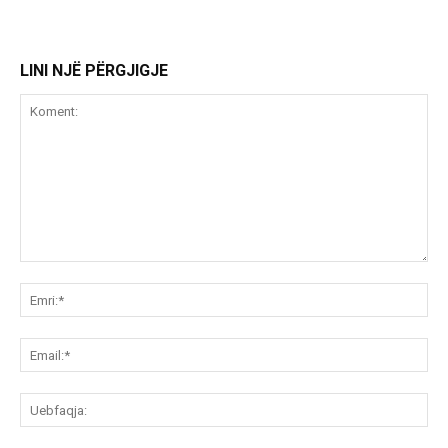
LINI NJË PËRGJIGJE
Koment:
Emr
Ema
Ue