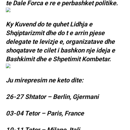
te Dale Forca e re e perbashket politike.
Ky Kuvend do te quhet Lidhja e
Shqiptarizmit dhe do t e arrin pjese
delegate te levizje e, organizatave dhe
shoqatave te cilet i bashkon nje ideja e
Bashkimit dhe e Shpetimit Kombetar.
Ju mirepresim ne keto dite:
26-27 Shtator – Berlin, Gjermani
03-04 Tetor – Paris, France
10-11 Tetor – Milano, Itali