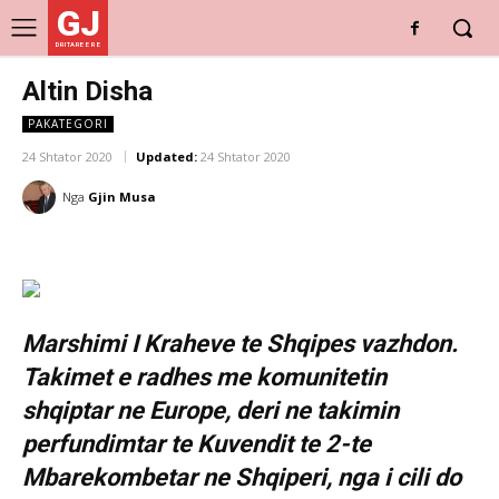
GJ
DRITARE E RE
Altin Disha
PAKATEGORI
24 Shtator 2020
Updated:
24 Shtator 2020
Nga
Gjin Musa
Marshimi I Kraheve te Shqipes vazhdon.
Takimet e radhes me komunitetin
shqiptar ne Europe, deri ne takimin
perfundimtar te Kuvendit te 2-te
Mbarekombetar ne Shqiperi, nga i cili do