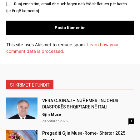
Ruaj emrin tim, email dhe uebfaqen në këtë shfletues për herën
tjetër që komentoj.
This site uses Akismet to reduce spam.
Learn how your
comment data is processed.
SHKRIMET E FUNDIT
VERA GJONAJ – NJË EMËR I NJOHUR I
DIASPORËS SHQIPTARE NË ITALI
Gjin Musa
20 Shtator 2025
1
Pregaditi Gjin Musa-Rome- Shtator 2025