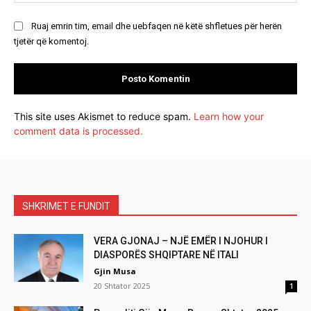
Ruaj emrin tim, email dhe uebfaqen në këtë shfletues për herën
tjetër që komentoj.
This site uses Akismet to reduce spam.
Learn how your
comment data is processed.
SHKRIMET E FUNDIT
VERA GJONAJ – NJË EMËR I NJOHUR I
DIASPORËS SHQIPTARE NË ITALI
Gjin Musa
20 Shtator 2025
1