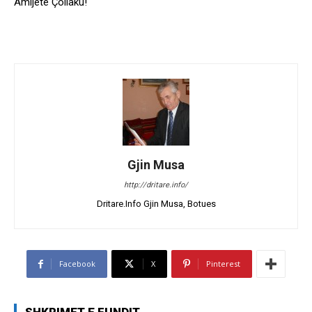
Amijete Çollaku!
Gjin Musa
http://dritare.info/
Dritare.Info Gjin Musa, Botues
Facebook
X
Pinterest