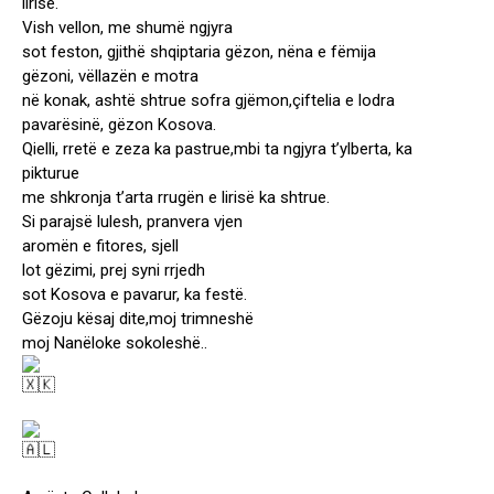
lirisë.
Vish vellon, me shumë ngjyra
sot feston, gjithë shqiptaria gëzon, nëna e fëmija
gëzoni, vëllazën e motra
në konak, ashtë shtrue sofra gjëmon,çiftelia e lodra
pavarësinë, gëzon Kosova.
Qielli, rretë e zeza ka pastrue,mbi ta ngjyra t’ylberta, ka
pikturue
me shkronja t’arta rrugën e lirisë ka shtrue.
Si parajsë lulesh, pranvera vjen
aromën e fitores, sjell
lot gëzimi, prej syni rrjedh
sot Kosova e pavarur, ka festë.
Gëzoju kësaj dite,moj trimneshë
moj Nanëloke sokoleshë..