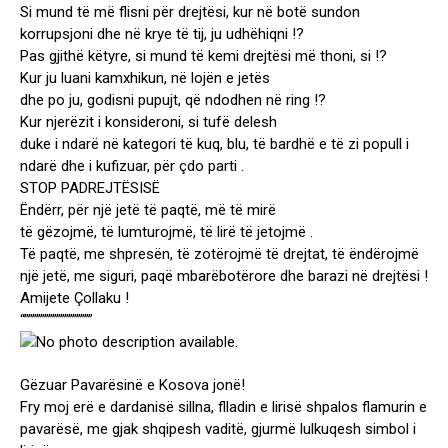
Si mund të më flisni për drejtësi, kur në botë sundon
korrupsjoni dhe në krye të tij, ju udhëhiqni !?
Pas gjithë këtyre, si mund të kemi drejtësi më thoni, si !?
Kur ju luani kamxhikun, në lojën e jetës
dhe po ju, godisni pupujt, që ndodhen në ring !?
Kur njerëzit i konsideroni, si tufë delesh
duke i ndarë në kategori të kuq, blu, të bardhë e të zi popull i
ndarë dhe i kufizuar, për çdo parti .
STOP PADREJTËSISË
Ëndërr, për një jetë të paqtë, më të mirë
të gëzojmë, të lumturojmë, të lirë të jetojmë .
Të paqtë, me shpresën, të zotërojmë të drejtat, të ëndërojmë
një jetë, me siguri, paqë mbarëbotërore dhe barazi në drejtësi !
Amijete Çollaku !
“”””””””””””””””””
Gëzuar Pavarësinë e Kosova jonë!
Fry moj erë e dardanisë sillna, flladin e lirisë shpalos flamurin e
pavarësë, me gjak shqipesh vaditë, gjurmë lulkuqesh simbol i