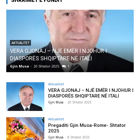
SHKRIMET E FUNDIT
AKTUALITET
VERA GJONAJ – NJË EMËR I NJOHUR I
DIASPORËS SHQIPTARE NË ITALI
Gjin Musa
-
20 Shtator 2025
1
G
Aktualitet
VERA GJONAJ – NJË EMËR I NJOHUR I
DIASPORËS SHQIPTARE NË ITALI
Gjin Musa
-
20 Shtator 2025
Aktualitet
Pregaditi Gjin Musa-Rome- Shtator
2025
Gjin Musa
-
8 Shtator 2025