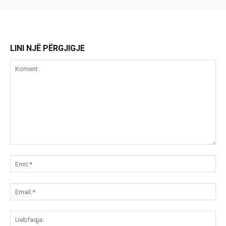
LINI NJË PËRGJIGJE
Koment:
Emr
Ema
Ue