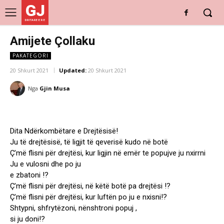
GJ
DRITARE E RE
Amijete Çollaku
PAKATEGORI
20 Shkurt 2021
Updated:
20 Shkurt 2021
Nga
Gjin Musa
Dita Ndërkombëtare e Drejtësisë!
Ju të drejtësisë, të ligjit të qeverisë kudo në botë
Ç’më flisni për drejtësi, kur ligjin në emër te popujve ju nxirrni
Ju e vulosni dhe po ju
e zbatoni !?
Ç’më flisni për drejtësi, në këtë botë pa drejtësi !?
Ç’më flisni për drejtësi, kur luftën po ju e nxisni!?
Shtypni, shfrytëzoni, nënshtroni popuj ,
si ju doni!?