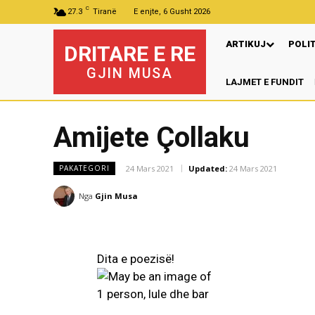
C
27.3
Tiranë
E enjte, 6 Gusht 2026
ARTIKUJ
POLI
DRITARE E RE
GJIN MUSA
LAJMET E FUNDIT
Amijete Çollaku
24 Mars 2021
Updated:
24 Mars 2021
PAKATEGORI
Nga
Gjin Musa
Dita e poezisë!