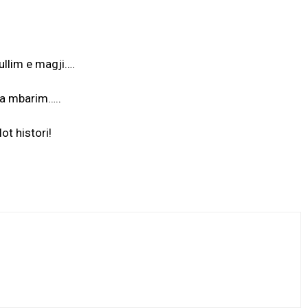
zullim e magji….
pa mbarim…..
ot histori!