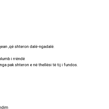
 oqean ,që shteron dalë-ngadalë.
plumb i rrëndë
a pak shteron e në thellësi të tij i fundos.
ëndim