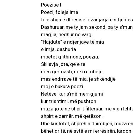
Poezisë !
Poezi, foleja ime
ti je shija e dlirësisë lozanjarja e ndjenjës
Dashuruar, me ty jam sekond, pa ty s’mun
magjia, hedhur në varg .
“Hajdute” e ndjenjave të mia
e imja, dashuria
mbetet gjithmonë, poezia.
Skllavja jote, që e re
mes gërmash, më rrëmbeje
mes ëndrrave të mia, je shkëndijë
moj e bukura poezi .
Netëve, kur s’më merr gjumi
kur trishtimi, më pushton
muza jote në shpirt filtëruar, më vjen le
shpirt e zemër, më qetëson.
Dhe kur lotët, shprehin dhimbjen, muza 
bëhet dritë, në sytë e mi errësirën, largon