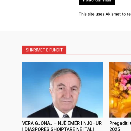
This site uses Akismet to 
SHKRIMET E FUNDIT
VERA GJONAJ – NJË EMËR I NJOHUR
Pregaditi
I DIASPORËS SHQIPTARE NË ITALI
2025