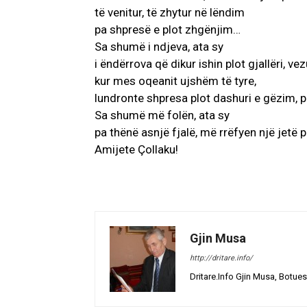
të venitur, të zhytur në lëndim
pa shpresë e plot zhgënjim…
Sa shumë i ndjeva, ata sy
i ëndërrova që dikur ishin plot gjallëri, ve
kur mes oqeanit ujshëm të tyre,
lundronte shpresa plot dashuri e gëzim, 
Sa shumë më folën, ata sy
pa thënë asnjë fjalë, më rrëfyen një jetë pl
Amijete Çollaku!
Gjin Musa
http://dritare.info/
Dritare.Info Gjin Musa, Botues