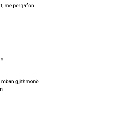
ht, më përqafon.
on
mi mban gjithmonë
on