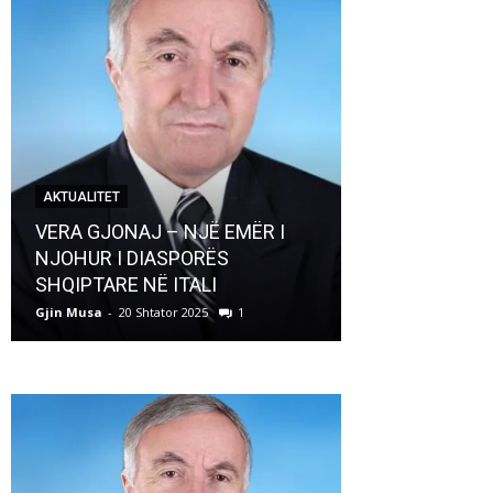
AKTUALITET
AKTUALITET
VERA GJONAJ – NJË EMËR I
NJOHUR I DIASPORËS
Pregaditi Gji
SHQIPTARE NË ITALI
Shtator 2025
Gjin Musa
-
20 Shtator 2025
1
Gjin Musa
-
8 Shtat