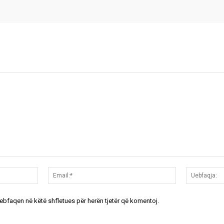
Emri:*
Email:*
uebfaqen në këtë shfletues për herën tjetër që komentoj.