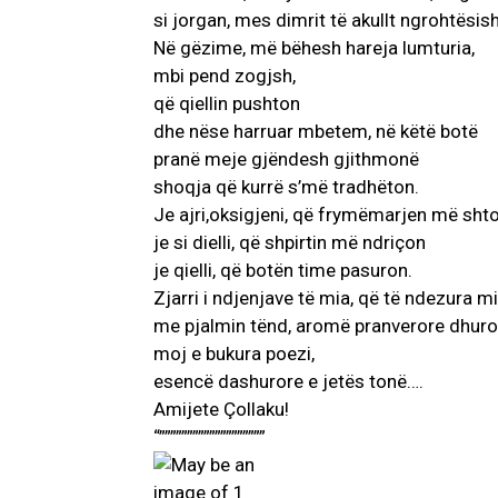
si jorgan, mes dimrit të akullt ngrohtësis
Në gëzime, më bëhesh hareja lumturia,
mbi pend zogjsh,
që qiellin pushton
dhe nëse harruar mbetem, në këtë botë
pranë meje gjëndesh gjithmonë
shoqja që kurrë s’më tradhëton.
Je ajri,oksigjeni, që frymëmarjen më sht
je si dielli, që shpirtin më ndriçon
je qielli, që botën time pasuron.
Zjarri i ndjenjave të mia, që të ndezura 
me pjalmin tënd, aromë pranverore dhur
moj e bukura poezi,
esencë dashurore e jetës tonë….
Amijete Çollaku!
“”””””””””””””””””””