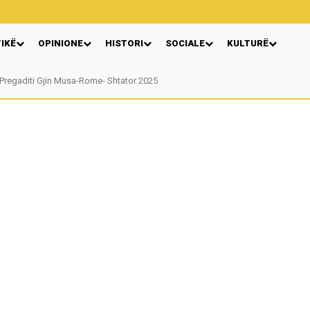
TIKË
OPINIONE
HISTORI
SOCIALE
KULTURË
Pregaditi Gjin Musa-Rome- Shtator 2025