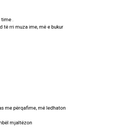
 time .
d të rri muza ime, më e bukur
htas me përqafime, më ledhaton
ëmbël mjaltëzon