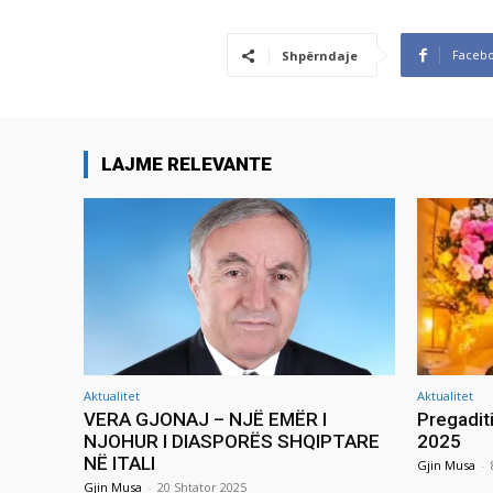
Faceb
Shpërndaje
LAJME RELEVANTE
Aktualitet
Aktualitet
VERA GJONAJ – NJË EMËR I
Pregadit
NJOHUR I DIASPORËS SHQIPTARE
2025
NË ITALI
Gjin Musa
-
Gjin Musa
-
20 Shtator 2025