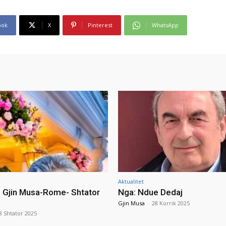
ook
X
Pinterest
WhatsApp
Aktualitet
i Gjin Musa-Rome- Shtator
Nga: Ndue Dedaj
Gjin Musa
-
28 Korrik 2025
8 Shtator 2025