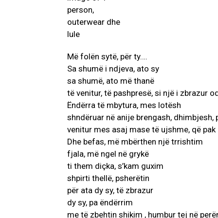
Më folën sytë, për ty….
Sa shumë i ndjeva, ato sy
sa shumë, ato më thanë
të venitur, të pashpresë, si një i zbrazur
Ëndërra të mbytura, mes lotësh
shndëruar në anije brengash, dhimbjesh, 
venitur mes asaj mase të ujshme, që pak ng
Dhe befas, më mbërthen një trrishtim
fjala, më ngel në grykë
ti them diçka, s’kam guxim
shpirti thellë, psherëtin
për ata dy sy, të zbrazur
dy sy, pa ëndërrim
me të zbehtin shikim , humbur tej në per